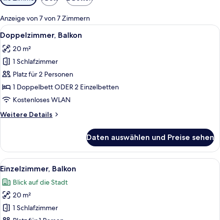
Filter
für
Anzeige von 7 von 7 Zimmern
Zimmer
Alle
Ein modernes Hotelzimmer mit einem g
20
Doppelzimmer, Balkon
Fotos
20 m²
für
1 Schlafzimmer
Doppelzimmer,
Balkon
Platz für 2 Personen
anzeigen
1 Doppelbett ODER 2 Einzelbetten
Kostenloses WLAN
Weitere
Weitere Details
Details
für
Daten auswählen und Preise sehen
Doppelzimmer,
Balkon
Alle
Ein ordentlich eingerichtetes Schlafz
13
Einzelzimmer, Balkon
Fotos
Blick auf die Stadt
für
20 m²
Einzelzimmer,
Balkon
1 Schlafzimmer
anzeigen