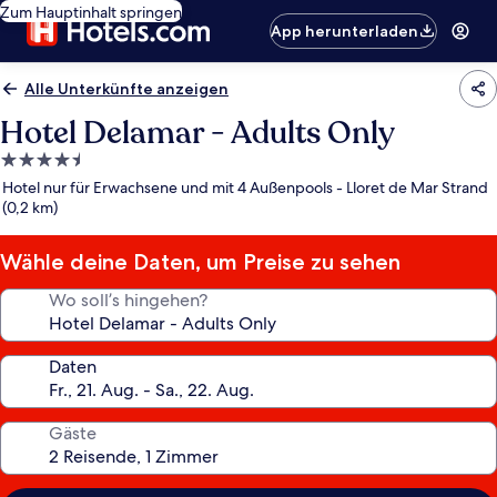
Zum Hauptinhalt springen
App herunterladen
Alle Unterkünfte anzeigen
Hotel Delamar - Adults Only
4.5-
Sterne-
Hotel nur für Erwachsene und mit 4 Außenpools - Lloret de Mar Strand
Unterkunft
(0,2 km)
Wähle deine Daten, um Preise zu sehen
Wo soll’s hingehen?
Daten
Gäste