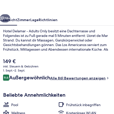
Only
rück
Weiter
78+
Übersicht
Zimmer
Lage
Richtlinien
Hotel Delamar - Adults Only besitzt eine Dachterrasse und
Folgendes ist zu Fuß gerade mal 5 Minuten entfernt: Lloret de Mar
Strand. Du kannst dir Massagen, Ganzkörperwickel oder
Gesichtsbehandlungen gönnen. Das Los Americanos serviert zum
Frühstück, Mittagessen und Abendessen internationale Küche. Als
weitere Highlights bietet dieses Hotel im luxuriösen Stil 4
Außenpools, eine Poolbar und einen rund um die Uhr geöffneten
Der
149 €
Fitnessbereich. Andere Reisende lieben das hilfsbereite Personal.
aktuelle
inkl. Steuern & Gebühren
Preis
1. Sept.–2. Sept.
4 Außenpools, Sonnenschirme, Lieges
beträgt
Bewertungen
Außergewöhnlich
9,6
Alle 861 Bewertungen anzeigen
149 €.
9,6 von 10.
Beliebte Annehmlichkeiten
Pool
Frühstück inbegriffen
Wellness
Kostenloses WLAN