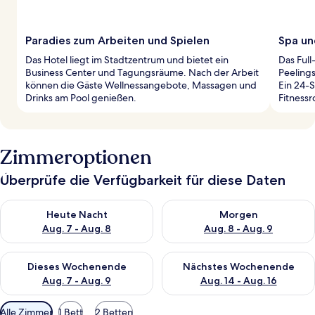
Paradies zum Arbeiten und Spielen
Spa un
Das Hotel liegt im Stadtzentrum und bietet ein
Das Ful
Business Center und Tagungsräume. Nach der Arbeit
Peeling
können die Gäste Wellnessangebote, Massagen und
Ein 24-S
Drinks am Pool genießen.
Fitnessr
Zimmeroptionen
Überprüfe die Verfügbarkeit für diese Daten
Überprüfe die Verfügbarkeit für heute Nacht, Aug. 7 - Aug. 8.
Überprüfe die Verfügbarkeit f
Heute Nacht
Morgen
Aug. 7 - Aug. 8
Aug. 8 - Aug. 9
Überprüfe die Verfügbarkeit für dieses Wochenende, Aug. 7 - 
Überprüfe die Verfügbarkeit f
Dieses Wochenende
Nächstes Wochenende
Aug. 7 - Aug. 9
Aug. 14 - Aug. 16
Verfügbare
Alle Zimmer
1 Bett
2 Betten