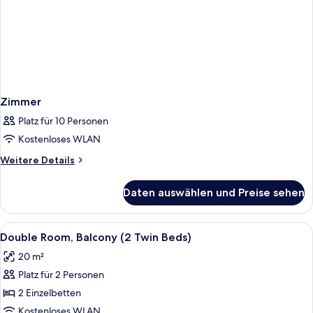
Zimmer
Platz für 10 Personen
Kostenloses WLAN
Weitere
Weitere Details
Details
für
Daten auswählen und Preise sehen
Zimmer
Alle
Zimmersafe, schallisolierte Zimmer, B
20
Double Room, Balcony (2 Twin Beds)
Fotos
20 m²
für
Platz für 2 Personen
Double
Room,
2 Einzelbetten
Balcony
Kostenloses WLAN