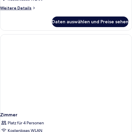
(2
Weitere
Weitere Details
Twin
Details
Beds)
für
Daten auswählen und Preise sehen
Double
anzeigen
Room,
Balcony
(2
Twin
Beds)
Zimmer
Platz für 4 Personen
Kostenloses WLAN