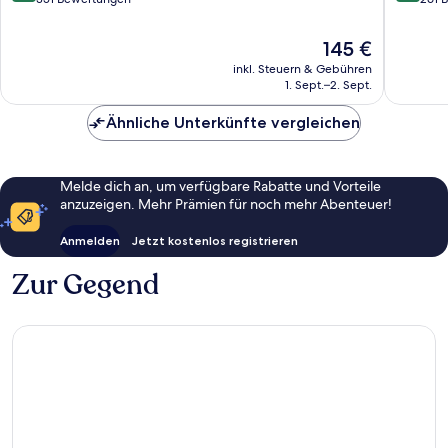
+21
10,
10,
Stadtze
Wunderbar,
Wunder
Der
145 €
von
351
261
Preis
inkl. Steuern & Gebühren
Lloret
Bewertungen
Bewert
beträgt
1. Sept.–2. Sept.
145 €
Ähnliche Unterkünfte vergleichen
Melde dich an, um verfügbare Rabatte und Vorteile
anzuzeigen. Mehr Prämien für noch mehr Abenteuer!
Anmelden
Jetzt kostenlos registrieren
Zur Gegend