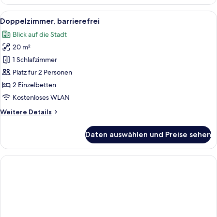
Zimmer,
Balkon
Alle
Ein modernes Hotelzimmer mit zwei Be
7
Doppelzimmer, barrierefrei
Fotos
Blick auf die Stadt
für
20 m²
Doppelzimmer,
barrierefrei
1 Schlafzimmer
anzeigen
Platz für 2 Personen
2 Einzelbetten
Kostenloses WLAN
Weitere
Weitere Details
Details
für
Daten auswählen und Preise sehen
Doppelzimmer,
barrierefrei