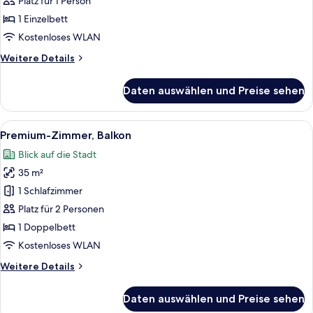
Platz für 1 Person
1 Einzelbett
Kostenloses WLAN
Weitere
Weitere Details
Details
für
Daten auswählen und Preise sehen
Einzelzimmer,
Balkon
Alle
Ein Hotelzimmer mit einem Bett, einem
11
Premium-Zimmer, Balkon
Fotos
Blick auf die Stadt
für
35 m²
Premium-
Zimmer,
1 Schlafzimmer
Balkon
Platz für 2 Personen
anzeigen
1 Doppelbett
Kostenloses WLAN
Weitere
Weitere Details
Details
für
Daten auswählen und Preise sehen
Premium-