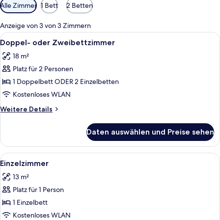
Verfügbare
Alle Zimmer
1 Bett
2 Betten
Filter
für
Anzeige von 3 von 3 Zimmern
Zimmer
Alle
Ein Hotelzimmer mit einem großen Bet
3
Doppel- oder Zweibettzimmer
Fotos
18 m²
für
Platz für 2 Personen
Doppel-
oder
1 Doppelbett ODER 2 Einzelbetten
Zweibettzimmer
Kostenloses WLAN
anzeigen
Weitere
Weitere Details
Details
für
Daten auswählen und Preise sehen
Doppel-
oder
Zweibettzimmer
Alle
Ein Hotelzimmer mit blauem, gemuste
2
Einzelzimmer
Fotos
13 m²
für
Platz für 1 Person
Einzelzimmer
anzeigen
1 Einzelbett
Kostenloses WLAN