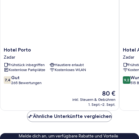
Hotel
Hotel
Hotel Porto
Hotel 
Porto
A'mare
Zadar
Zadar
Zadar
Zadar
Frühstück inbegriffen
Haustiere erlaubt
Frühst
Kostenlose Parkplätze
Kostenloses WLAN
Koste
7.4
9.2
Gut
Wun
7,4
9,2
von
von
265 Bewertungen
515 
10,
10,
Der
80 €
Gut,
Wunder
Preis
265
515
inkl. Steuern & Gebühren
beträgt
1. Sept.–2. Sept.
Bewertungen
Bewert
80 €
Ähnliche Unterkünfte vergleichen
Melde dich an, um verfügbare Rabatte und Vorteile