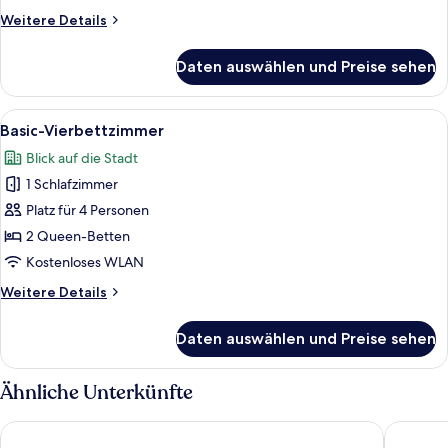
Weitere
Weitere Details
Details
für
Daten auswählen und Preise sehen
Einzelzimmer
Alle
Ein Hotelzimmer mit blauem, gemuste
4
Basic-Vierbettzimmer
Fotos
Blick auf die Stadt
für
1 Schlafzimmer
Basic-
Vierbettzimmer
Platz für 4 Personen
anzeigen
2 Queen-Betten
Kostenloses WLAN
Weitere
Weitere Details
Details
für
Daten auswählen und Preise sehen
Basic-
Vierbettzimmer
Ähnliche Unterkünfte
Hotel Porto
Hotel A'