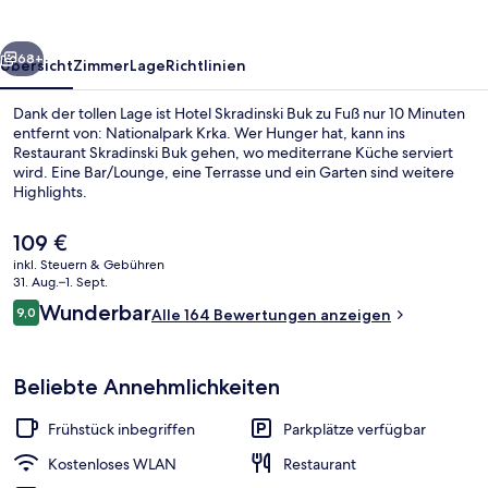
rück
Weiter
68+
Übersicht
Zimmer
Lage
Richtlinien
Dank der tollen Lage ist Hotel Skradinski Buk zu Fuß nur 10 Minuten
entfernt von: Nationalpark Krka. Wer Hunger hat, kann ins
Restaurant Skradinski Buk gehen, wo mediterrane Küche serviert
wird. Eine Bar/Lounge, eine Terrasse und ein Garten sind weitere
Highlights.
Der
109 €
aktuelle
inkl. Steuern & Gebühren
Preis
31. Aug.–1. Sept.
Außenbereich
beträgt
Bewertungen
Wunderbar
9,0
Alle 164 Bewertungen anzeigen
109 €.
9,0 von 10.
Beliebte Annehmlichkeiten
Frühstück inbegriffen
Parkplätze verfügbar
Kostenloses WLAN
Restaurant