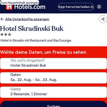
Zum Hauptinhalt springen
App herunterladen
Alle Unterkünfte anzeigen
Hotel Skradinski Buk
3.0-
Sterne-
Hotel in Skradin mit Restaurant und Bar/Lounge
Unterkunft
Wähle deine Daten, um Preise zu sehen
Wo soll’s hingehen?
Daten
Gäste
Suchen