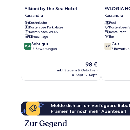
Alkioni
EVLOGIA
Alkioni by the Sea Hotel
EVLOGIA HO
by
HOTEL
Kassandra
Kassandra
the
by
Kochnische
Pool
Sea
Greek
Kostenlose Parkplätze
Kostenloses
Hotel
Pride
Kostenloses WLAN
Restaurant
Kassandra
Kassandra
Klimaanlage
Bar
8.4
7.8
Sehr gut
Gut
8,4
7,8
von
von
15 Bewertungen
7 Bewertun
10,
10,
Sehr
Gut,
Der
98 €
gut,
7
Preis
15
Bewertungen
inkl. Steuern & Gebühren
beträgt
Bewertungen
6. Sept.–7. Sept.
98 €
Melde dich an, um verfügbare Rabat
Prämien für noch mehr Abenteuer!
Zur Gegend