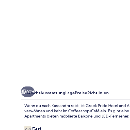
and
Apartments
62+
Übersicht
Ausstattung
Lage
Preise
Richtlinien
Wenn du nach Kassandra reist, ist Greek Pride Ηotel and 
verwöhnen und kehr im Coffeeshop/Café ein. Es gibt eine 
Apartments bieten möblierte Balkone und LED-Fernseher.
Bewertungen
Gut
6,8