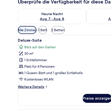
Überprüfe die Verfügbarkeit für diese D
Überprüfe die Verfügbarkeit für heute Nacht, Aug. 7
Überprüfe die
Heute Nacht
Aug. 7 - Aug. 8
A
Verfügbare
Alle Zimmer
1 Bett
2 Betten
Filter
Alle
Deluxe-Suite | Zimmersafe, lap
für
11
Deluxe-Suite
Fotos
Zimmer
Blick auf den Garten
für
30 m²
Deluxe-
Suite
1 Schlafzimmer
anzeigen
Platz für 4 Personen
1 Queen-Bett und 1 großes Schlafsofa
Kostenloses WLAN
Weitere
Weitere Details
Details
für
Preise anzeige
Deluxe-
Suite
Ein Hotelzimmer mit einem Be