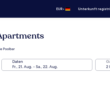
•
EUR
Unterkunft registr
 Apartments
ie Poolbar
Daten
G