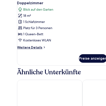
Alle
6
Doppelzimmer
Fotos
Blick auf den Garten
für
18 m²
Doppelzimmer
anzeigen
1 Schlafzimmer
Platz für 3 Personen
1 Queen-Bett
Kostenloses WLAN
Weitere
Weitere Details
Details
für
Preise anzeige
Doppelzimmer
Ähnliche Unterkünfte
Alkioni by the Sea Hotel
EVLOGIA HOTE