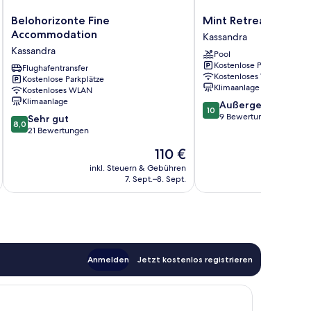
Belohorizonte
Mint
Belohorizonte Fine
Mint Retreat Suites
Fine
Retreat
Accommodation
Kassandra
Accommodation
Suites
Kassandra
Pool
Kassandra
Kassandra
Kostenlose Parkplätze
Flughafentransfer
Kostenloses WLAN
Kostenlose Parkplätze
Klimaanlage
Kostenloses WLAN
Klimaanlage
10.0
Außergewöhnlich
10
von
9 Bewertungen
8.0
Sehr gut
8,0
10,
von
21 Bewertungen
Außergewöhnlich,
10,
Der
110 €
9
Sehr
Preis
Bewertungen
gut,
inkl. Steuern & Gebühren
beträgt
7. Sept.–8. Sept.
21
110 €
Bewertungen
Anmelden
Jetzt kostenlos registrieren