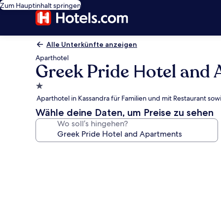
Zum Hauptinhalt springen
Alle Unterkünfte anzeigen
Aparthotel
Greek Pride Ηotel and
1.0-
Stern-
Aparthotel in Kassandra für Familien und mit Restaurant sow
Unterkunft
Wähle deine Daten, um Preise zu sehen
Wo soll’s hingehen?
Fotogalerie
von
Greek
Pride
Ηotel