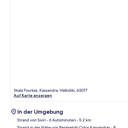
Skala Fourkas, Kassandra, Halkidiki, 63077
Auf Karte anzeigen
In der Umgebung
Strand von Siviri
- 6 Autominuten
- 5.2 km
Strand in der Nähe von Perimetriki Odos Kassandras
- 8