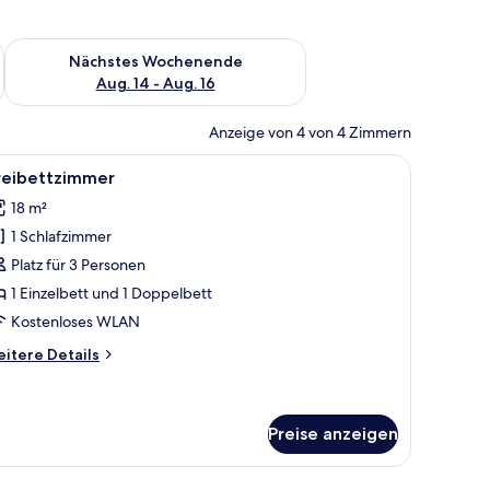
es Wochenende, Aug. 7 - Aug. 9.
Überprüfe die Verfügbarkeit für nächstes Wochenende, Aug. 1
Nächstes Wochenende
Aug. 14 - Aug. 16
Anzeige von 4 von 4 Zimmern
t, zwei Nachttischen, einer Stehlampe, einem hölzernen Kopfteil, Wandleu
le
Ein Hotelzimmer mit zwei Betten, Holzschrä
6
reibettzimmer
otos
18 m²
ür
1 Schlafzimmer
reibettzimmer
nzeigen
Platz für 3 Personen
1 Einzelbett und 1 Doppelbett
Kostenloses WLAN
itere
itere Details
tails
r
eibettzimmer
Preise anzeigen