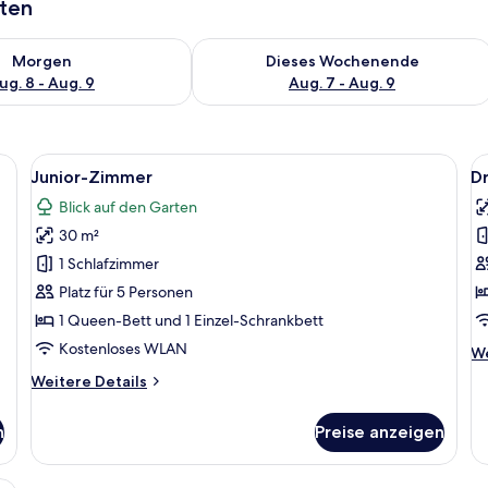
aten
 - Aug. 8.
 Verfügbarkeit für morgen, Aug. 8 - Aug. 9.
Überprüfe die Verfügbarkeit für dies
Morgen
Dieses Wochenende
ug. 8 - Aug. 9
Aug. 7 - Aug. 9
topgeeigneter Arbeitsplatz, schallisolierte Zimmer
Alle
Ein Hotelzimmer mit einem großen Bet
Al
5
Junior-Zimmer
D
Fotos
F
Blick auf den Garten
für
f
30 m²
Junior-
D
Zimmer
a
1 Schlafzimmer
anzeigen
Platz für 5 Personen
1 Queen-Bett und 1 Einzel-Schrankbett
Kostenloses WLAN
We
We
De
Weitere
Weitere Details
fü
Details
Dr
für
n
Preise anzeigen
Junior-
Zimmer
tt, einem Gemälde, einem Badezimmer und einer blauen Wand.