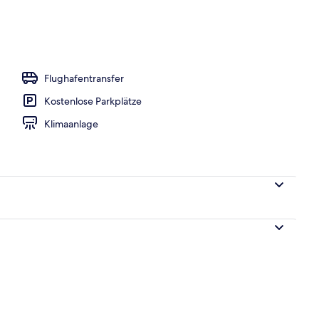
e nach Saison geöffnet), Cabañas (kostenlos)
Flughafentransfer
Kostenlose Parkplätze
Klimaanlage