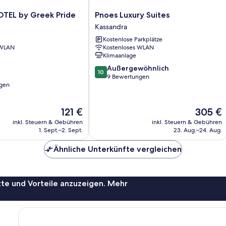
Pnoes
TEL by Greek Pride
Pnoes Luxury Suites
Luxury
Kassandra
Suites
Kostenlose Parkplätze
Kassandra
 WLAN
Kostenloses WLAN
Klimaanlage
10.0
Außergewöhnlich
10
von
9 Bewertungen
gen
10,
Außergewöhnlich,
9
Der
Der
121 €
305 €
Bewertungen
Preis
Preis
inkl. Steuern & Gebühren
inkl. Steuern & Gebühren
beträgt
beträgt
1. Sept.–2. Sept.
23. Aug.–24. Aug.
121 €
305 €
Ähnliche Unterkünfte vergleichen
te und Vorteile anzuzeigen. Mehr