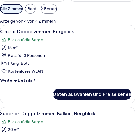
Verfügbare
Alle Zimmer
1 Bett
2 Betten
Filter
für
Anzeige von 4 von 4 Zimmern
Zimmer
Alle
Ein Schlafzimmer mit einem großen Be
3
Classic-Doppelzimmer, Bergblick
Fotos
Blick auf die Berge
für
15 m²
Classic-
Doppelzimmer,
Platz für 3 Personen
Bergblick
1 King-Bett
anzeigen
Kostenloses WLAN
Weitere
Weitere Details
Details
für
Daten auswählen und Preise sehen
Classic-
Doppelzimmer,
Bergblick
Alle
Ein Schlafzimmer mit einem hölzernen
2
Superior-Doppelzimmer, Balkon, Bergblick
Fotos
Blick auf die Berge
für
20 m²
Superior-