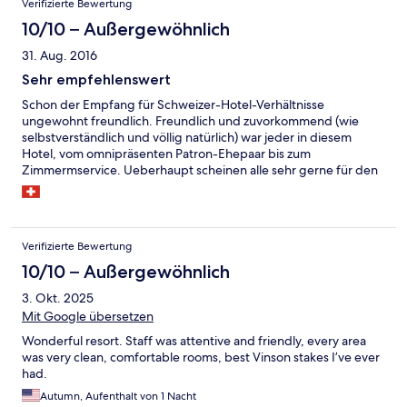
Verifizierte Bewertung
10/10 – Außergewöhnlich
31. Aug. 2016
Sehr empfehlenswert
Schon der Empfang für Schweizer-Hotel-Verhältnisse
ungewohnt freundlich. Freundlich und zuvorkommend (wie
selbstverständlich und völlig natürlich) war jeder in diesem
Hotel, vom omnipräsenten Patron-Ehepaar bis zum
Zimmermservice. Ueberhaupt scheinen alle sehr gerne für den
Gast das Beste zu wollen. Das Hotel wurde kürzlich sehr schön
renoviert. Die Zimmer sind äusserst ruhig, die Aussicht grandios.
Bei unserem Aufenthalt war Jazz-Abend angesagt, wobei eher
Boogie und Blues zutreffender wäre, was wiederum nicht den
Verifizierte Bewertung
Auftritt an sich schmälern soll, nebst dem kulinarischen, war der
Abend ein Ohrenschmaus. Kurzum: Sehr, sehr empfehlenswert
10/10 – Außergewöhnlich
mit einem guten Preis - Leistungsverhältnis.
3. Okt. 2025
Mit Google übersetzen
Wonderful resort. Staff was attentive and friendly, every area
was very clean, comfortable rooms, best Vinson stakes I’ve ever
had.
Autumn, Aufenthalt von 1 Nacht