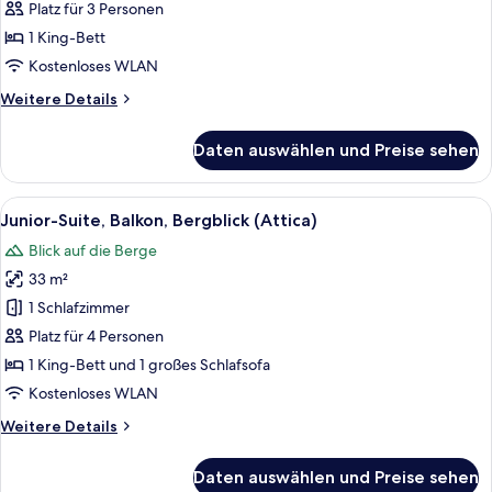
Doppelzimmer,
Platz für 3 Personen
Balkon,
1 King-Bett
Bergblick
Kostenloses WLAN
anzeigen
Weitere
Weitere Details
Details
für
Daten auswählen und Preise sehen
Superior-
Doppelzimmer,
Balkon,
Alle
Ein Schlafzimmer mit einem Holz-Kopf
1
Bergblick
Junior-Suite, Balkon, Bergblick (Attica)
Fotos
Blick auf die Berge
für
33 m²
Junior-
Suite,
1 Schlafzimmer
Balkon,
Platz für 4 Personen
Bergblick
1 King-Bett und 1 großes Schlafsofa
(Attica)
Kostenloses WLAN
anzeigen
Weitere
Weitere Details
Details
für
Daten auswählen und Preise sehen
Junior-