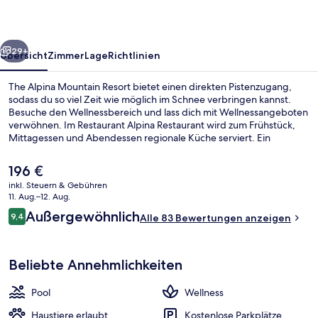
rück
Weiter
29+
Übersicht
Zimmer
Lage
Richtlinien
The Alpina Mountain Resort bietet einen direkten Pistenzugang,
sodass du so viel Zeit wie möglich im Schnee verbringen kannst.
Besuche den Wellnessbereich und lass dich mit Wellnessangeboten
verwöhnen. Im Restaurant Alpina Restaurant wird zum Frühstück,
Mittagessen und Abendessen regionale Küche serviert. Ein
Außenpool, eine Bar/Lounge und ein Tennisplatz im Freien gehören
ebenfalls zum Angebot. Ebenfalls vorhanden sind Skipässe und ein
Der
196 €
Skiraum.
aktuelle
inkl. Steuern & Gebühren
Preis
11. Aug.–12. Aug.
Frühstück, Mittagessen und Abendes
beträgt
Bewertungen
Außergewöhnlich
9,4
Alle 83 Bewertungen anzeigen
196 €.
9,4 von 10.
Beliebte Annehmlichkeiten
Pool
Wellness
Haustiere erlaubt
Kostenlose Parkplätze