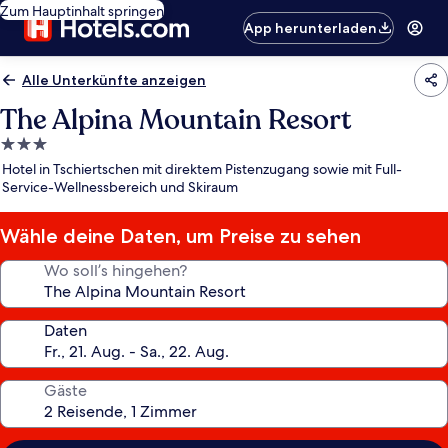
Zum Hauptinhalt springen
App herunterladen
Alle Unterkünfte anzeigen
The Alpina Mountain Resort
3.0-
Sterne-
Hotel in Tschiertschen mit direktem Pistenzugang sowie mit Full-
Unterkunft
Service-Wellnessbereich und Skiraum
Wähle deine Daten, um Preise zu sehen
Wo soll’s hingehen?
Daten
Gäste