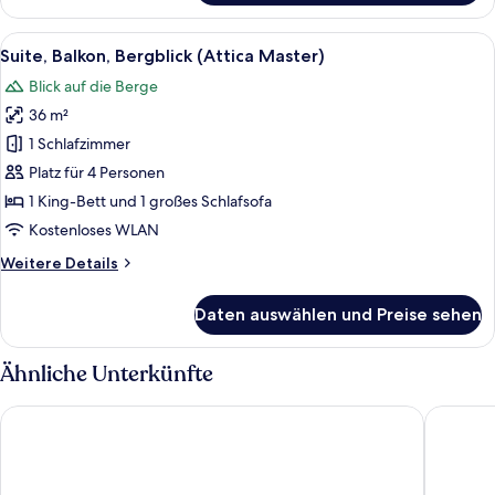
Suite,
Balkon,
Alle
Ein Schlafzimmer mit schrägen Wänden
1
Bergblick
Suite, Balkon, Bergblick (Attica Master)
Fotos
(Attica)
Blick auf die Berge
für
36 m²
Suite,
Balkon,
1 Schlafzimmer
Bergblick
Platz für 4 Personen
(Attica
1 King-Bett und 1 großes Schlafsofa
Master)
Kostenloses WLAN
anzeigen
Weitere
Weitere Details
Details
für
Daten auswählen und Preise sehen
Suite,
Balkon,
Bergblick
Ähnliche Unterkünfte
(Attica
Master)
Hilton Garden Inn Davos
Hotel Kr