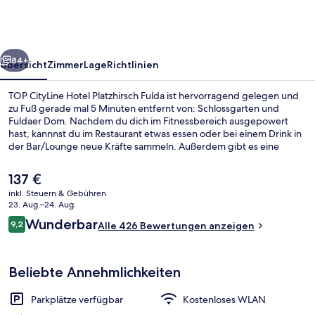
Platzhirsch
Fulda
rück
Weiter
84+
Übersicht
Zimmer
Lage
Richtlinien
TOP CityLine Hotel Platzhirsch Fulda ist hervorragend gelegen und
zu Fuß gerade mal 5 Minuten entfernt von: Schlossgarten und
Fuldaer Dom. Nachdem du dich im Fitnessbereich ausgepowert
hast, kannnst du im Restaurant etwas essen oder bei einem Drink in
der Bar/Lounge neue Kräfte sammeln. Außerdem gibt es eine
Snackbar and eine Terrasse. Andere Reisende haben viel Gutes
über das hilfsbereite Personal zu berichten.
Der
137 €
aktuelle
inkl. Steuern & Gebühren
Preis
23. Aug.–24. Aug.
Bar (in der Unterkunft)
beträgt
Bewertungen
Wunderbar
9,2
Alle 426 Bewertungen anzeigen
137 €.
9,2 von 10.
Beliebte Annehmlichkeiten
Parkplätze verfügbar
Kostenloses WLAN