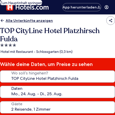
Zum Hauptinhalt springen
App herunterladen
Alle Unterkünfte anzeigen
TOP CityLine Hotel Platzhirsch
Fulda
4.0-
Sterne-
Hotel mit Restaurant - Schlossgarten (0,3 km)
Unterkunft
Wähle deine Daten, um Preise zu sehen
Wo soll’s hingehen?
Daten
Gäste