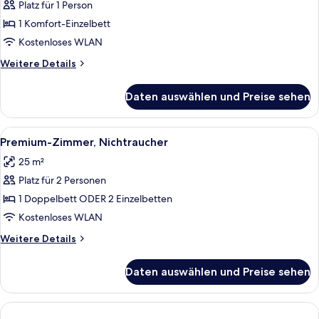
1
Platz für 1 Person
großes
1 Komfort-Einzelbett
Einzelbett,
Kostenloses WLAN
Nichtraucher
Weitere
Weitere Details
anzeigen
Details
für
Daten auswählen und Preise sehen
Zimmer,
1
großes
Alle
Ein Hotelzimmer mit Bett, Stuhl, klein
7
Einzelbett,
Premium-Zimmer, Nichtraucher
Fotos
Nichtraucher
25 m²
für
Platz für 2 Personen
Premium-
Zimmer,
1 Doppelbett ODER 2 Einzelbetten
Nichtraucher
Kostenloses WLAN
anzeigen
Weitere
Weitere Details
Details
für
Daten auswählen und Preise sehen
Premium-
Zimmer,
Nichtraucher