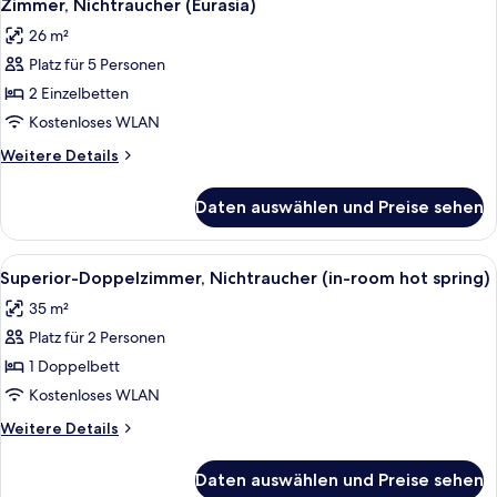
6
Zimmer, Nichtraucher (Eurasia)
Fotos
26 m²
für
Platz für 5 Personen
Zimmer,
Nichtraucher
2 Einzelbetten
(Eurasia)
Kostenloses WLAN
anzeigen
Weitere
Weitere Details
Details
für
Daten auswählen und Preise sehen
Zimmer,
Nichtraucher
(Eurasia)
Alle
Ein Hotelzimmer mit einem großen Bett
6
Superior-Doppelzimmer, Nichtraucher (in-room hot spring)
Fotos
35 m²
für
Platz für 2 Personen
Superior-
Doppelzimmer,
1 Doppelbett
Nichtraucher
Kostenloses WLAN
(in-
Weitere
Weitere Details
room
Details
hot
für
Daten auswählen und Preise sehen
Superior-
spring)