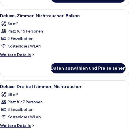
Zweibettzimmer,
Nichtraucher
Alle
Ein Hotelzimmer mit zwei Betten, jed
6
Deluxe-Zimmer, Nichtraucher, Balkon
Fotos
36 m²
für
Platz für 6 Personen
Deluxe-
Zimmer,
2 Einzelbetten
Nichtraucher,
Kostenloses WLAN
Balkon
Weitere
Weitere Details
anzeigen
Details
für
Daten auswählen und Preise sehen
Deluxe-
Zimmer,
Nichtraucher,
Alle
Ein Hotelzimmer mit drei Betten, jede
6
Balkon
Deluxe-Dreibettzimmer, Nichtraucher
Fotos
38 m²
für
Platz für 7 Personen
Deluxe-
Dreibettzimmer,
3 Einzelbetten
Nichtraucher
Kostenloses WLAN
anzeigen
Weitere
Weitere Details