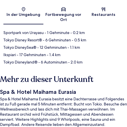
Karte
In der Umgebung
Fortbewegung vor
Restaurants
Ort
Sportpark von Urayasu
- 1 Gehminute
- 0.2 km
Tokyo Disney Resort®
- 6 Gehminuten
- 0.5 km
Tokyo DisneySea®
- 12 Gehminuten
- 1.1 km
Ikspiari
- 17 Gehminuten
- 1.4 km
Tokyo Disneyland®
- 6 Autominuten
- 2.0 km
Mehr zu dieser Unterkunft
Spa & Hotel Maihama Eurasia
Spa & Hotel Maihama Eurasia besitzt eine Dachterrasse und Folgendes
ist zu Fuß gerade mal 5 Minuten entfernt: Bucht von Tokio. Besuche den
Wellnessbereich und lass dich mit Thai-Massagen verwöhnen. Im
Restaurant orchid wird Frühstück, Mittagessen und Abendessen
serviert. Weitere Highlights sind 9 Whirlpools, eine Sauna und ein
Dampfbad. Andere Reisende lieben den Allgemeinzustand.