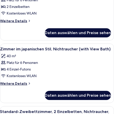
(Western
Platz für 6 Personen
Style
2 Einzelbetten
Room
Kostenloses WLAN
with
Weitere
Weitere Details
View
Details
Bath)
für
Daten auswählen und Preise sehen
Executive-
anzeigen
Zweibettzimmer,
Nichtraucher
Alle
Ein traditioneller Raum mit Tatami-Ma
8
(Western
Zimmer im japanischen Stil, Nichtraucher (with View Bath)
Fotos
Style
40 m²
Room
für
with
Platz für 6 Personen
Zimmer
View
im
4 Einzel-Futons
Bath)
japanischen
Kostenloses WLAN
Stil,
Weitere
Weitere Details
Nichtraucher
Details
(with
für
Daten auswählen und Preise sehen
Zimmer
View
im
Bath)
japanischen
Alle
Ein Hotelzimmer mit zwei Betten, jewe
anzeigen
7
Stil,
Standard-Zweibettzimmer, 2 Einzelbetten, Nichtraucher,