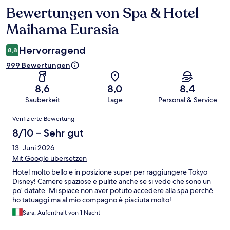
Bewertungen von Spa & Hotel
Bewertungen
Maihama Eurasia
Hervorragend
8,8
999 Bewertungen
8,6
8,0
8,4
Sauberkeit
Lage
Personal & Service
Bewertungen
Verifizierte Bewertung
8/10 – Sehr gut
13. Juni 2026
Mit Google übersetzen
Hotel molto bello e in posizione super per raggiungere Tokyo
Disney! Camere spaziose e pulite anche se si vede che sono un
po’ datate. Mi spiace non aver potuto accedere alla spa perchè
ho tatuaggi ma al mio compagno è piaciuta molto!
Sara, Aufenthalt von 1 Nacht