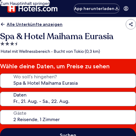
Zum Hauptinhalt springen
App herunterladen
Alle Unterkünfte anzeigen
Spa & Hotel Maihama Eurasia
3.5-
Sterne-
Hotel mit Wellnessbereich - Bucht von Tokio (0,3 km)
Unterkunft
Wähle deine Daten, um Preise zu sehen
Wo soll’s hingehen?
Daten
Gäste
Suchen