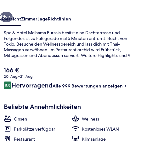
Eurasia
rück
Weiter
99+
Übersicht
Zimmer
Lage
Richtlinien
Spa & Hotel Maihama Eurasia besitzt eine Dachterrasse und
Folgendes ist zu Fuß gerade mal 5 Minuten entfernt: Bucht von
Tokio. Besuche den Wellnessbereich und lass dich mit Thai-
Massagen verwöhnen. Im Restaurant orchid wird Frühstück,
Mittagessen und Abendessen serviert. Weitere Highlights sind 9
Whirlpools, eine Sauna und ein Dampfbad. Andere Reisende lieben
den Allgemeinzustand.
Der
166 €
aktuelle
20. Aug.–21. Aug.
Preis
Bewertungen
Hervorragend
Executive-Zweibettzimmer, Nichtrauch
8,8
beträgt
Alle 999 Bewertungen anzeigen
8,8 von 10.
166 €.
Beliebte Annehmlichkeiten
Onsen
Wellness
Parkplätze verfügbar
Kostenloses WLAN
Restaurant
Klimaanlage