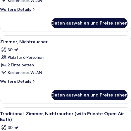
(Marina
Kostenloses WLAN
Side
Weitere
Weitere Details
Room)
Details
anzeigen
für
Daten auswählen und Preise sehen
Zimmer,
Nichtraucher
(Marina
Alle
Ein Hotelzimmer mit zwei Betten, eine
7
Side
Zimmer, Nichtraucher
Fotos
Room)
30 m²
für
Platz für 6 Personen
Zimmer,
Nichtraucher
2 Einzelbetten
anzeigen
Kostenloses WLAN
Weitere
Weitere Details
Details
für
Daten auswählen und Preise sehen
Zimmer,
Nichtraucher
Alle
Ein Zimmer mit Tatami-Boden, einem F
7
Traditional-Zimmer, Nichtraucher (with Private Open Air
Fotos
Bath)
für
30 m²
Traditional-