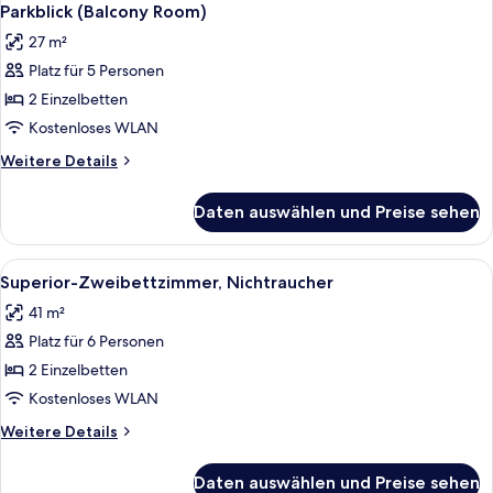
Fotos
Nichtraucher
Parkblick (Balcony Room)
(with
für
27 m²
View
Standard-
Bath)
Platz für 5 Personen
Zweibettzimmer,
2 Einzelbetten
2 Einzelbetten,
Nichtraucher,
Kostenloses WLAN
Parkblick
Weitere
Weitere Details
(Balcony
Details
für
Room)
Daten auswählen und Preise sehen
Standard-
anzeigen
Zweibettzimmer,
2 Einzelbetten,
Alle
Ein Hotelzimmer mit zwei Betten, ein
8
Nichtraucher,
Superior-Zweibettzimmer, Nichtraucher
Fotos
Parkblick
41 m²
(Balcony
für
Room)
Platz für 6 Personen
Superior-
Zweibettzimmer,
2 Einzelbetten
Nichtraucher
Kostenloses WLAN
anzeigen
Weitere
Weitere Details
Details
für
Daten auswählen und Preise sehen
Superior-