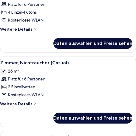
Platz für 6 Personen
Zimmer,
4 Einzel-Futons
Nichtraucher
(with
Kostenloses WLAN
Private
Weitere
Weitere Details
Open
Details
für
Air
Daten auswählen und Preise sehen
Traditional-
Bath)
Zimmer,
anzeigen
Nichtraucher
Alle
Ein Hotelzimmer mit zwei Betten, eine
6
(with
Zimmer, Nichtraucher (Casual)
Fotos
Private
26 m²
Open
für
Air
Platz für 6 Personen
Zimmer,
Bath)
Nichtraucher
2 Einzelbetten
(Casual)
Kostenloses WLAN
anzeigen
Weitere
Weitere Details
Details
für
Daten auswählen und Preise sehen
Zimmer,
Nichtraucher
(Casual)
Alle
Ein Hotelzimmer mit zwei Betten, einem 