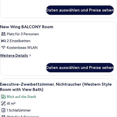
smoking
Details
Room
für
With
Daten auswählen und Preise sehen
Main
Private
Building
Open-
Japanese-
Alle
Zimmersafe, kostenloses WLAN, Bett
1
style
air
New Wing BALCONY Room
Fotos
Room
Bath
Platz für 3 Personen
With
für
anzeigen
Private
2 Einzelbetten
New
Open-
Wing
Kostenloses WLAN
air
BALCONY
Bath
Weitere
Weitere Details
Room
Details
für
anzeigen
Daten auswählen und Preise sehen
New
Wing
BALCONY
Alle
Ein Hotelzimmer mit einem großen Bett
12
Room
Executive-Zweibettzimmer, Nichtraucher (Western Style
Fotos
Room with View Bath)
für
Blick auf die Stadt
Executive-
41 m²
Zweibettzimmer,
1 Schlafzimmer
Nichtraucher