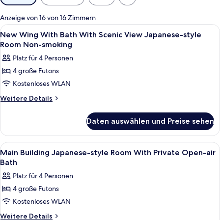
Filter
für
Anzeige von 16 von 16 Zimmern
Zimmer
Alle
Speisen | Frühstück, Mittagessen un
1
New Wing With Bath With Scenic View Japanese-style
Fotos
Room Non-smoking
für
Platz für 4 Personen
New
4 große Futons
Wing
Kostenloses WLAN
With
Bath
Weitere
Weitere Details
Details
With
für
Scenic
Daten auswählen und Preise sehen
New
View
Wing
Japanese-
With
Alle
Wohnbereich | Flachbildfernseher
1
Bath
style
Main Building Japanese-style Room With Private Open-air
Fotos
With
Bath
Room
Scenic
für
Non-
Platz für 4 Personen
View
Main
smoking
Japanese-
4 große Futons
Building
style
anzeigen
Kostenloses WLAN
Japanese-
Room
Non-
style
Weitere
Weitere Details