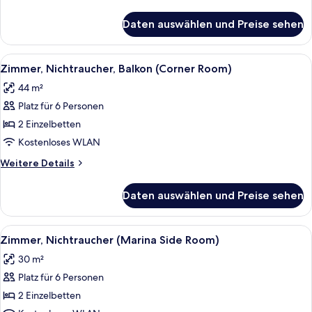
Details
für
Daten auswählen und Preise sehen
Deluxe-
Dreibettzimmer,
Nichtraucher
Alle
Ein Hotelzimmer mit zwei Betten, einem
6
Zimmer, Nichtraucher, Balkon (Corner Room)
Fotos
44 m²
für
Platz für 6 Personen
Zimmer,
Nichtraucher,
2 Einzelbetten
Balkon
Kostenloses WLAN
(Corner
Weitere
Weitere Details
Room)
Details
anzeigen
für
Daten auswählen und Preise sehen
Zimmer,
Nichtraucher,
Balkon
Alle
Ein Hotelzimmer mit zwei Betten, eine
7
(Corner
Zimmer, Nichtraucher (Marina Side Room)
Fotos
Room)
30 m²
für
Platz für 6 Personen
Zimmer,
Nichtraucher
2 Einzelbetten