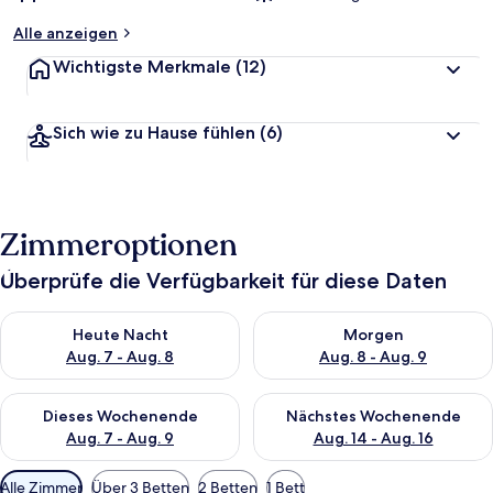
Alle anzeigen
Wichtigste Merkmale
(12)
Sich wie zu Hause fühlen
(6)
Zimmeroptionen
Überprüfe die Verfügbarkeit für diese Daten
Überprüfe die Verfügbarkeit für heute Nacht, Aug. 7 - Aug. 8.
Überprüfe die Verfügbarkeit f
Heute Nacht
Morgen
Aug. 7 - Aug. 8
Aug. 8 - Aug. 9
Überprüfe die Verfügbarkeit für dieses Wochenende, Aug. 7 - 
Überprüfe die Verfügbarkeit f
Dieses Wochenende
Nächstes Wochenende
Aug. 7 - Aug. 9
Aug. 14 - Aug. 16
Verfügbare
Alle Zimmer
Über 3 Betten
2 Betten
1 Bett