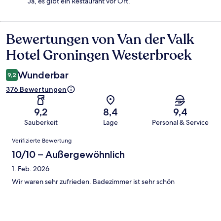
Ja, es gibt ein Restaurant vor Ort.
Bewertungen von Van der Valk
Bewertungen
Hotel Groningen Westerbroek
Wunderbar
9,2
376 Bewertungen
9,2
8,4
9,4
Sauberkeit
Lage
Personal & Service
Bewertungen
Verifizierte Bewertung
10/10 – Außergewöhnlich
1. Feb. 2026
Wir waren sehr zufrieden. Badezimmer ist sehr schön