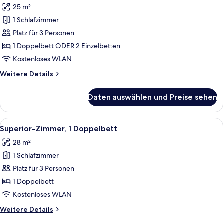
25 m²
für
1 Schlafzimmer
Standardzimmer
(Pet
Platz für 3 Personen
Friendly)
1 Doppelbett ODER 2 Einzelbetten
anzeigen
Kostenloses WLAN
Weitere
Weitere Details
Details
für
Daten auswählen und Preise sehen
Standardzimmer
(Pet
Friendly)
Alle
Ein modernes Schlafzimmer mit einem 
6
Superior-Zimmer, 1 Doppelbett
Fotos
28 m²
für
1 Schlafzimmer
Superior-
Zimmer,
Platz für 3 Personen
1
1 Doppelbett
Doppelbett
Kostenloses WLAN
anzeigen
Weitere
Weitere Details
Details