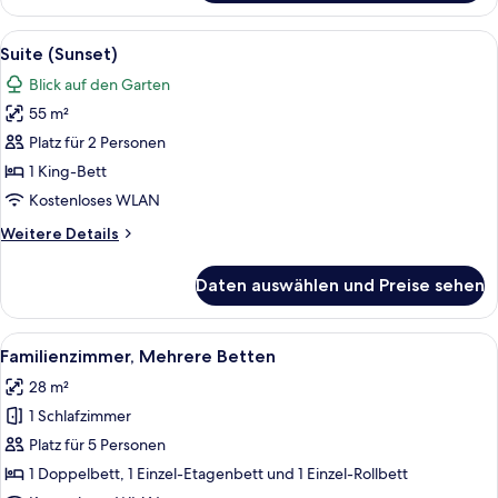
(Sunrise)
Alle
Ein modernes Schlafzimmer mit Kamin 
11
Suite (Sunset)
Fotos
Blick auf den Garten
für
55 m²
Suite
(Sunset)
Platz für 2 Personen
anzeigen
1 King-Bett
Kostenloses WLAN
Weitere
Weitere Details
Details
für
Daten auswählen und Preise sehen
Suite
(Sunset)
Alle
Ein modernes Schlafzimmer mit einem 
6
Familienzimmer, Mehrere Betten
Fotos
28 m²
für
1 Schlafzimmer
Familienzimmer,
Mehrere
Platz für 5 Personen
Betten
1 Doppelbett, 1 Einzel-Etagenbett und 1 Einzel-Rollbett
anzeigen