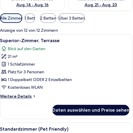
Aug. 14 - Aug. 16
Aug. 21 - Aug. 23
Verfügbare
Alle Zimmer
1 Bett
2 Betten
Über 3 Betten
Filter
für
Anzeige von 12 von 12 Zimmern
Zimmer
Alle
Ein modernes Hotelzimmer mit einem gr
6
Superior-Zimmer, Terrasse
Fotos
Blick auf den Garten
für
21 m²
Superior-
Zimmer,
1 Schlafzimmer
Terrasse
Platz für 3 Personen
anzeigen
1 Doppelbett ODER 2 Einzelbetten
Kostenloses WLAN
Weitere
Weitere Details
Details
für
Daten auswählen und Preise sehen
Superior-
Zimmer,
Terrasse
Alle
Standardzimmer (Pet Friendly) | Zimm
6
Standardzimmer (Pet Friendly)
Fotos