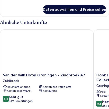
Details
für
Daten auswählen und Preise sehen
Zimmer
Ähnliche Unterkünfte
Van der Valk Hotel Groningen - Zuidbroek A7
Flonk Ho
Van
Flonk
Van der Valk Hotel Groningen - Zuidbroek A7
Flonk 
der
Hotel
Collec
Zuidbroek
Valk
Groning
Gronin
Haustiere erlaubt
Kostenlose Parkplätze
Hotel
Zuid,
Kostenloses WLAN
Restaurant
Groningen
BW
Pool
Koste
-
Signatu
8.4
Sehr gut
8,4
Zuidbroek
Collecti
von
349 Bewertungen
8.8
Her
8,8
A7
Groning
10,
von
368 