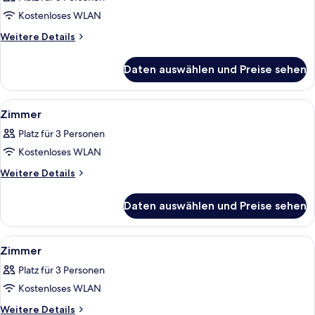
für
Kostenloses WLAN
Zimmer
anzeigen
Weitere
Weitere Details
Details
für
Daten auswählen und Preise sehen
Zimmer
Alle
Ein Hotelzimmer mit einem Bett, Nach
5
Zimmer
Fotos
Platz für 3 Personen
für
Kostenloses WLAN
Zimmer
anzeigen
Weitere
Weitere Details
Details
für
Daten auswählen und Preise sehen
Zimmer
Alle
Ein modernes Schlafzimmer mit einem 
5
Zimmer
Fotos
Platz für 3 Personen
für
Kostenloses WLAN
Zimmer
anzeigen
Weitere
Weitere Details