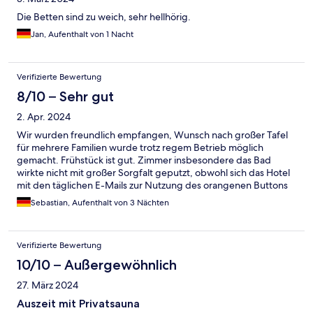
Die Betten sind zu weich, sehr hellhörig.
Jan, Aufenthalt von 1 Nacht
Verifizierte Bewertung
8/10 – Sehr gut
2. Apr. 2024
Wir wurden freundlich empfangen, Wunsch nach großer Tafel
für mehrere Familien wurde trotz regem Betrieb möglich
gemacht. Frühstück ist gut. Zimmer insbesondere das Bad
wirkte nicht mit großer Sorgfalt geputzt, obwohl sich das Hotel
mit den täglichen E-Mails zur Nutzung des orangenen Buttons
(für die Umwelt) sicher einige Putzgänge erspart haben wird.
Sebastian, Aufenthalt von 3 Nächten
Verifizierte Bewertung
10/10 – Außergewöhnlich
27. März 2024
Auszeit mit Privatsauna