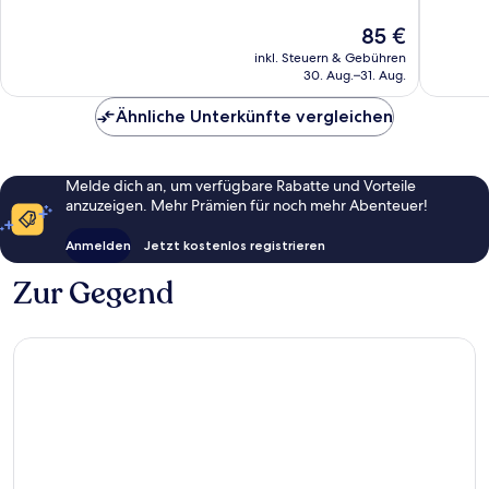
Zuidbroek
Sehr
10,
gut,
Hervorr
Der
85 €
349
368
Preis
inkl. Steuern & Gebühren
Bewertungen
Bewert
beträgt
30. Aug.–31. Aug.
85 €
Ähnliche Unterkünfte vergleichen
Melde dich an, um verfügbare Rabatte und Vorteile
anzuzeigen. Mehr Prämien für noch mehr Abenteuer!
Anmelden
Jetzt kostenlos registrieren
Zur Gegend