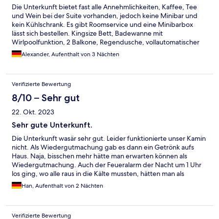
Die Unterkunft bietet fast alle Annehmlichkeiten, Kaffee, Tee
und Wein bei der Suite vorhanden, jedoch keine Minibar und
kein Kühlschrank. Es gibt Roomservice und eine Minibarbox
lässt sich bestellen. Kingsize Bett, Badewanne mit
Wirlpoolfunktion, 2 Balkone, Regendusche, vollautomatischer
Kamin mit Gas, lässt sich über Fernbedienung an und ausstellen.
Alexander, Aufenthalt von 3 Nächten
Verifizierte Bewertung
8/10 – Sehr gut
22. Okt. 2023
Sehr gute Unterkunft.
Die Unterkunft wasär sehr gut. Leider funktionierte unser Kamin
nicht. Als Wiedergutmachung gab es dann ein Getrönk aufs
Haus. Naja, bisschen mehr hätte man erwarten können als
Wiedergutmachung. Auch der Feueralarm der Nacht um 1 Uhr
los ging, wo alle raus in die Kälte mussten, hätten man als
Wiedergutmachung sich was einfallen lassen können.
Han, Aufenthalt von 2 Nächten
Verifizierte Bewertung