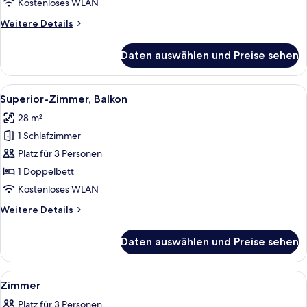
Kostenloses WLAN
Weitere
Weitere Details
Details
für
Daten auswählen und Preise sehen
Familienzimmer,
Mehrere
Betten
Alle
Superior-Zimmer, Balkon | Zimmersafe
8
Superior-Zimmer, Balkon
Fotos
28 m²
für
1 Schlafzimmer
Superior-
Zimmer,
Platz für 3 Personen
Balkon
1 Doppelbett
anzeigen
Kostenloses WLAN
Weitere
Weitere Details
Details
für
Daten auswählen und Preise sehen
Superior-
Zimmer,
Balkon
Alle
Ein Hotelzimmer mit einem großen Bet
7
Zimmer
Fotos
Platz für 3 Personen