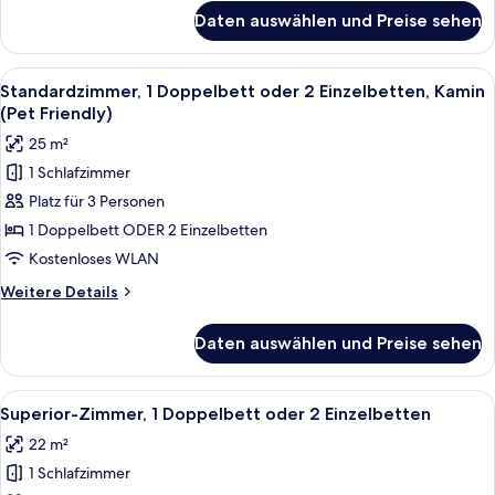
für
Daten auswählen und Preise sehen
Superior-
Zimmer,
1
Alle
Ein modernes Hotelzimmer mit einem g
5
Doppelbett
Standardzimmer, 1 Doppelbett oder 2 Einzelbetten, Kamin
Fotos
(Pet Friendly)
für
25 m²
Standardzimmer,
1 Schlafzimmer
1
Platz für 3 Personen
Doppelbett
oder
1 Doppelbett ODER 2 Einzelbetten
2
Kostenloses WLAN
Einzelbetten,
Weitere
Weitere Details
Kamin
Details
(Pet
für
Daten auswählen und Preise sehen
Standardzimmer,
Friendly)
1
anzeigen
Doppelbett
Alle
Ein modernes Hotelzimmer mit einem g
6
oder
Superior-Zimmer, 1 Doppelbett oder 2 Einzelbetten
Fotos
2
22 m²
Einzelbetten,
für
Kamin
1 Schlafzimmer
Superior-
(Pet