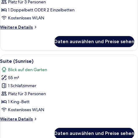
Zimmer,
Platz für 3 Personen
Friendly)
1
1 Doppelbett ODER 2 Einzelbetten
Doppelbett
Kostenloses WLAN
oder
Weitere
Weitere Details
2
Details
Einzelbetten
für
Daten auswählen und Preise sehen
Superior-
anzeigen
Zimmer,
1
Alle
Ein modernes Hotelzimmer mit Mansar
8
Doppelbett
Suite (Sunrise)
Fotos
oder
Blick auf den Garten
2
für
Einzelbetten
55 m²
Suite
(Sunrise)
1 Schlafzimmer
anzeigen
Platz für 3 Personen
1 King-Bett
Kostenloses WLAN
Weitere
Weitere Details
Details
für
Daten auswählen und Preise sehen
Suite