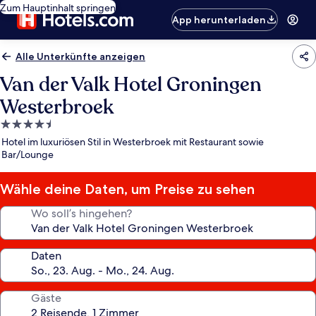
Zum Hauptinhalt springen
App herunterladen
Alle Unterkünfte anzeigen
Van der Valk Hotel Groningen
Westerbroek
4.5-
Sterne-
Hotel im luxuriösen Stil in Westerbroek mit Restaurant sowie
Unterkunft
Bar/Lounge
Wähle deine Daten, um Preise zu sehen
Wo soll’s hingehen?
Daten
Gäste