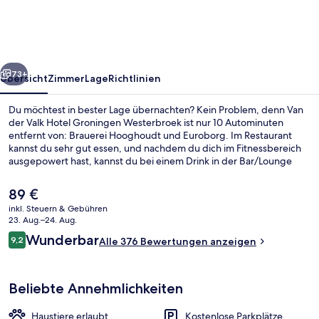
Hotel
Groningen
Westerbroek
rück
Weiter
73+
Übersicht
Zimmer
Lage
Richtlinien
Du möchtest in bester Lage übernachten? Kein Problem, denn Van
der Valk Hotel Groningen Westerbroek ist nur 10 Autominuten
entfernt von: Brauerei Hooghoudt und Euroborg. Im Restaurant
kannst du sehr gut essen, und nachdem du dich im Fitnessbereich
ausgepowert hast, kannst du bei einem Drink in der Bar/Lounge
neue Kräfte sammeln. Dieses Hotel im luxuriösen Stil bietet eine
Terrasse und einen Garten. Andere Reisende mögen das
Der
89 €
hilfsbereite Personal und den allgemeinen Zustand der Unterkunft.
aktuelle
inkl. Steuern & Gebühren
Preis
23. Aug.–24. Aug.
Suite (Sunrise) | Zimmersafe, Schreib
beträgt
Bewertungen
Wunderbar
9,2
Alle 376 Bewertungen anzeigen
89 €.
9,2 von 10.
Beliebte Annehmlichkeiten
Haustiere erlaubt
Kostenlose Parkplätze