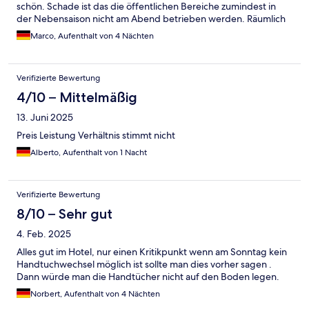
schön. Schade ist das die öffentlichen Bereiche zumindest in
der Nebensaison nicht am Abend betrieben werden. Räumlich
wären die Möglichkeiten (Bar, Lobby mit Kamin usw.) gegeben.
Marco, Aufenthalt von 4 Nächten
Dennoch würde ich gerne wieder hier logieren.
Verifizierte Bewertung
4/10 – Mittelmäßig
13. Juni 2025
Preis Leistung Verhältnis stimmt nicht
Alberto, Aufenthalt von 1 Nacht
Verifizierte Bewertung
8/10 – Sehr gut
4. Feb. 2025
Alles gut im Hotel, nur einen Kritikpunkt wenn am Sonntag kein
Handtuchwechsel möglich ist sollte man dies vorher sagen .
Dann würde man die Handtücher nicht auf den Boden legen.
Norbert, Aufenthalt von 4 Nächten