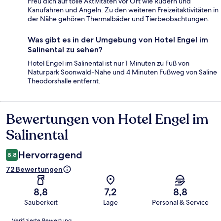
Freu dich auf tolle Aktivitäten vor Ort wie Rudern und
Kanufahren und Angeln. Zu den weiteren Freizeitaktivitäten in
der Nähe gehören Thermalbäder und Tierbeobachtungen.
Was gibt es in der Umgebung von Hotel Engel im
Salinental zu sehen?
Hotel Engel im Salinental ist nur 1 Minuten zu Fuß von
Naturpark Soonwald-Nahe und 4 Minuten Fußweg von Saline
Theodorshalle entfernt.
Bewertungen von Hotel Engel im
Bewertungen
Salinental
Hervorragend
8,8
72 Bewertungen
8,8
7,2
8,8
Sauberkeit
Lage
Personal & Service
Bewertungen
Verifizierte Bewertung