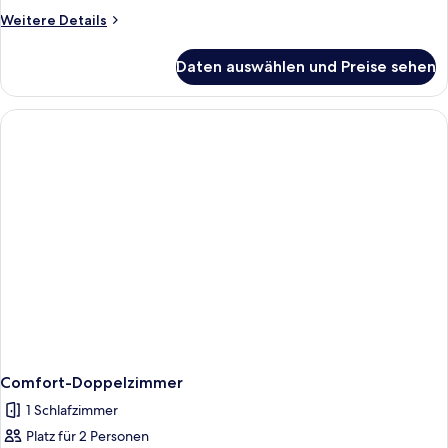
anzeigen
Weitere
Weitere Details
Details
für
Daten auswählen und Preise sehen
Comfort-
Doppelzimmer,
Balkon
Comfort-Doppelzimmer
1 Schlafzimmer
Platz für 2 Personen