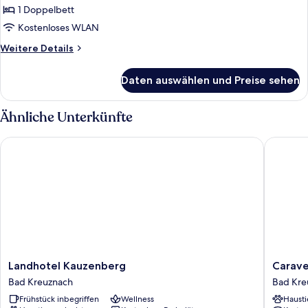
1 Doppelbett
Kostenloses WLAN
Weitere
Weitere Details
Details
für
Daten auswählen und Preise sehen
Comfort-
Doppelzimmer
Ähnliche Unterkünfte
Landhotel Kauzenberg
Caravell
Landhotel
Caravell
Landhotel Kauzenberg
Carave
Kauzenberg
Hotel
Bad Kreuznach
Bad Kre
Bad
im
Frühstück inbegriffen
Wellness
Hausti
Kreuznach
Park