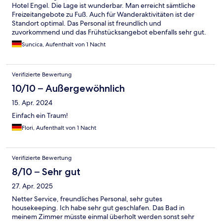
Hotel Engel. Die Lage ist wunderbar. Man erreicht sämtliche
Freizeitangebote zu Fuß. Auch für Wanderaktivitäten ist der
Standort optimal. Das Personal ist freundlich und
zuvorkommend und das Frühstücksangebot ebenfalls sehr gut.
Einen Stern Abzug gibt es nur, weil die Flure und Zimmer etwas
Suncica, Aufenthalt von 1 Nacht
in die Jahre gekommen sind.
Verifizierte Bewertung
10/10 – Außergewöhnlich
15. Apr. 2024
Einfach ein Traum!
Flori, Aufenthalt von 1 Nacht
Verifizierte Bewertung
8/10 – Sehr gut
27. Apr. 2025
Netter Service, freundliches Personal, sehr gutes
housekeeping. Ich habe sehr gut geschlafen. Das Bad in
meinem Zimmer müsste einmal überholt werden sonst sehr