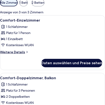
Verfügbare
Alle Zimmer
1 Bett
2 Betten
Filter
für
Anzeige von 3 von 3 Zimmern
Zimmer
Alle
Ein ordentlich bezogenes Bett mit wei
3
Comfort-Einzelzimmer
Fotos
1 Schlafzimmer
für
Platz für 1 Person
Comfort-
Einzelzimmer
1 Einzelbett
anzeigen
Kostenloses WLAN
Weitere
Weitere Details
Details
für
Daten auswählen und Preise sehen
Comfort-
Einzelzimmer
Alle
Ein Hotelzimmer mit Doppelbett, Nacht
5
Comfort-Doppelzimmer, Balkon
Fotos
1 Schlafzimmer
für
Platz für 3 Personen
Comfort-
Doppelzimmer,
2 Doppelbetten
Balkon
Kostenloses WLAN