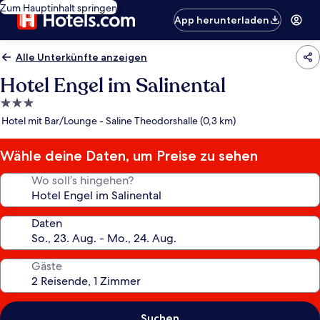
Zum Hauptinhalt springen
App herunterladen
Alle Unterkünfte anzeigen
Hotel Engel im Salinental
3.0-
Sterne-
Hotel mit Bar/Lounge - Saline Theodorshalle (0,3 km)
Unterkunft
Wähle deine Daten, um Preise zu sehen
Wo soll’s hingehen?
Daten
Gäste
Suchen