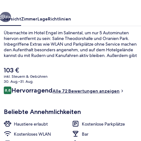
rück
Weiter
31+
Übersicht
Zimmer
Lage
Richtlinien
Übernachte im Hotel Engel im Salinental, um nur 5 Autominuten
hiervon entfernt zu sein: Saline Theodorshalle und Oranien Park.
Inbegriffene Extras wie WLAN und Parkplätze ohne Service machen
den Aufenthalt besonders angenehm, und auf dem Hotelgelände
kannst du mit Rudern und Kanufahren aktiv bleiben. Außerdem gibt
es eine Loungebar and eine Terrasse.
Der
103 €
aktuelle
inkl. Steuern & Gebühren
Preis
30. Aug.–31. Aug.
Terrasse/Patio
beträgt
Bewertungen
Hervorragend
8,8
Alle 72 Bewertungen anzeigen
103 €.
8,8 von 10.
Beliebte Annehmlichkeiten
Haustiere erlaubt
Kostenlose Parkplätze
Kostenloses WLAN
Bar