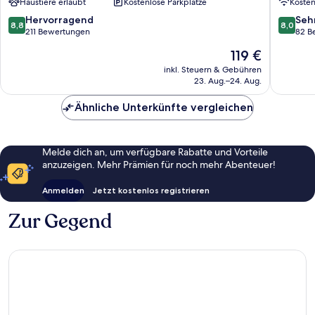
Haustiere erlaubt
Kostenlose Parkplätze
Koste
Bad
Kreuzna
8.8
8.0
Hervorragend
Seh
8,8
8,0
von
von
211 Bewertungen
82 B
10,
10,
Der
119 €
Hervorragend,
Sehr
Preis
211
gut,
inkl. Steuern & Gebühren
beträgt
23. Aug.–24. Aug.
Bewertungen
82
119 €
Bewert
Ähnliche Unterkünfte vergleichen
Melde dich an, um verfügbare Rabatte und Vorteile
anzuzeigen. Mehr Prämien für noch mehr Abenteuer!
Anmelden
Jetzt kostenlos registrieren
Zur Gegend