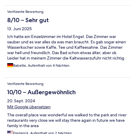
Verifizierte Bewertung
8/10 – Sehr gut
13. Juni 2025
Ich hatte ein Einzelzimmer im Hotel Engel. Das Zimmer war
sauber und es war alles da was man braucht. Es gab sogar einen
Wasserkocher sowie Kaffe, Tee und Kaffeesahne. Das Zimmer
war hell und freundlich. Das Bad schon etwas älter, aber ok.
Leider hat in meinem Zimmer die Kaltwasserzufuhr nicht richtig
funktioniert. Abends war duschen nicht möglich, und morgens
Babette, Aufenthalt von 4 Nächten
mit viel Glück ganz kurz mit ganz wenig Wasser. Besonders jetzt
in der warmen Jahreszeit sehr unangenehm. Uch hatte dies an
der Rezeption angesprochen, aber es konnte keine Abhilfe
Verifizierte Bewertung
geschaffen werden. Das Frühstück im Hotel ist wirklich
hervorragend! Es gibt wirklich alles und in guter Qualität.
10/10 – Außergewöhnlich
20. Sept. 2024
Mit Google übersetzen
The overall place was wonderful we walked to the park and river
restaurants very close we will stay there again in future we have
family in the area
Frederick, Aufenthalt von 2 Nächten