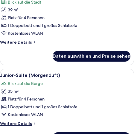
Blick auf die Stadt
für
39 m²
Junior-
Suite
Platz für 4 Personen
(Braeburn)
1 Doppelbett und 1 großes Schlafsofa
anzeigen
Kostenloses WLAN
Weitere
Weitere Details
Details
für
Daten auswählen und Preise sehen
Junior-
Suite
(Braeburn)
Alle
Ein modernes Hotelzimmer mit Bett, Na
6
Junior-Suite (Morgenduft)
Fotos
Blick auf die Berge
für
35 m²
Junior-
Suite
Platz für 4 Personen
(Morgenduft)
1 Doppelbett und 1 großes Schlafsofa
anzeigen
Kostenloses WLAN
Weitere
Weitere Details
Details
für