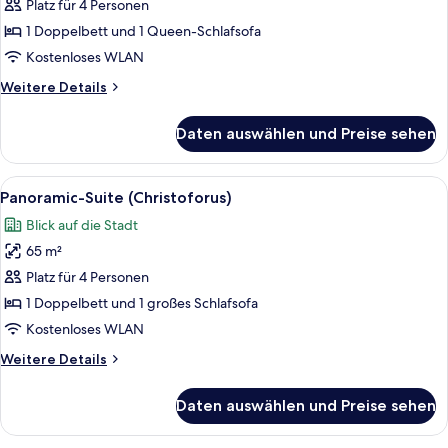
(Appianum)
Platz für 4 Personen
anzeigen
1 Doppelbett und 1 Queen-Schlafsofa
Kostenloses WLAN
Weitere
Weitere Details
Details
für
Daten auswählen und Preise sehen
Panoramic-
Suite
(Appianum)
Alle
Ein moderner Essbereich mit Holztisch,
8
Panoramic-Suite (Christoforus)
Fotos
Blick auf die Stadt
für
65 m²
Panoramic-
Suite
Platz für 4 Personen
(Christoforus)
1 Doppelbett und 1 großes Schlafsofa
anzeigen
Kostenloses WLAN
Weitere
Weitere Details
Details
für
Daten auswählen und Preise sehen
Panoramic-
Suite
(Christoforus)