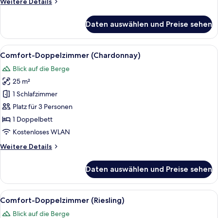
Weitere
Weitere Details
Details
für
Daten auswählen und Preise sehen
Comfort-
Doppelzimmer
(Pinot
Alle
Ein Hotelzimmer mit Bett, Fernseher, 
3
Bianco)
Comfort-Doppelzimmer (Chardonnay)
Fotos
Blick auf die Berge
für
25 m²
Comfort-
Doppelzimmer
1 Schlafzimmer
(Chardonnay)
Platz für 3 Personen
anzeigen
1 Doppelbett
Kostenloses WLAN
Weitere
Weitere Details
Details
für
Daten auswählen und Preise sehen
Comfort-
Doppelzimmer
(Chardonnay)
Alle
Ein Hotelzimmer mit einem Bett, einem
4
Comfort-Doppelzimmer (Riesling)
Fotos
Blick auf die Berge
für