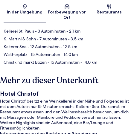
Karte
In der Umgebung
Fortbewegung vor
Restaurants
Ort
Kellerei St. Pauls
- 3 Autominuten
- 2.1 km
K. Martini & Sohn
- 7 Autominuten
- 3.5 km
Kalterer See
- 12 Autominuten
- 12.5 km
Waltherplatz
- 15 Autominuten
- 14.0 km
Christkindlmarkt Bozen
- 15 Autominuten
- 14.0 km
Mehr zu dieser Unterkunft
Hotel Christof
Hotel Christof besitzt eine Weinkellerei in der Nähe und Folgendes ist
mit dem Auto in nur 15 Minuten erreicht: Kalterer See. Du kannst im
Restaurant etwas essen und den Wellnessbereich besuchen, um dich
mit Massagen oder Maniküre und Pediküre verwöhnen zu lassen.
Weitere Highlights sind ein Außenpool, eine Bar/Lounge und
Fitnessmöglichkeiten.
Informationen zu den Rechten zur Stornierung