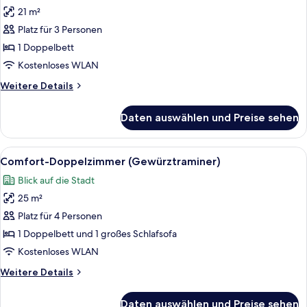
21 m²
Comfort-
Doppelzimmer
Platz für 3 Personen
(Riesling)
1 Doppelbett
anzeigen
Kostenloses WLAN
Weitere
Weitere Details
Details
für
Daten auswählen und Preise sehen
Comfort-
Doppelzimmer
(Riesling)
Alle
Ein Hotelzimmer mit einem großen Bett
5
Comfort-Doppelzimmer (Gewürztraminer)
Fotos
Blick auf die Stadt
für
25 m²
Comfort-
Doppelzimmer
Platz für 4 Personen
(Gewürztraminer)
1 Doppelbett und 1 großes Schlafsofa
anzeigen
Kostenloses WLAN
Weitere
Weitere Details
Details
für
Daten auswählen und Preise sehen