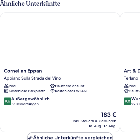
Ähnliche Unterkünfte
Cornelian Eppan
Art & De
Cornelian
Art
Cornelian Eppan
Art & 
Eppan
&
Appiano Sulla Strada del Vino
Terlano
Appiano
Design
Pool
Haustiere erlaubt
Pool
Sulla
Hotel
Kostenlose Parkplätze
Kostenloses WLAN
Hausti
Strada
Napura
del
Terlano
9.6
9.0
Außergewöhnlich
Wun
9,6
9,0
Vino
von
von
19 Bewertungen
223 
10,
10,
Der
183 €
Außergewöhnlich,
Wunder
Preis
19
223
inkl. Steuern & Gebühren
beträgt
16. Aug.–17. Aug.
Bewertungen
Bewert
183 €
Ähnliche Unterkünfte vergleichen