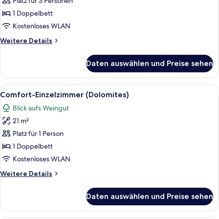
Platz für 3 Personen
Smith)
1 Doppelbett
anzeigen
Kostenloses WLAN
Weitere
Weitere Details
Details
für
Daten auswählen und Preise sehen
Junior-
Suite
(Granny
Alle
Ein Hotelzimmer mit einem großen Bett,
4
Smith)
Comfort-Einzelzimmer (Dolomites)
Fotos
Blick aufs Weingut
für
21 m²
Comfort-
Einzelzimmer
Platz für 1 Person
(Dolomites)
1 Doppelbett
anzeigen
Kostenloses WLAN
Weitere
Weitere Details
Details
für
Daten auswählen und Preise sehen
Comfort-
Einzelzimmer
(Dolomites)