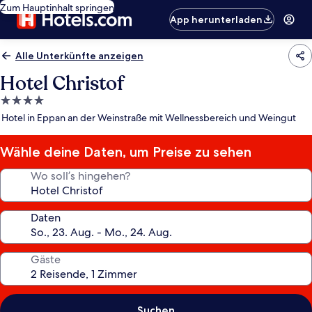
Zum Hauptinhalt springen
App herunterladen
Alle Unterkünfte anzeigen
Hotel Christof
4.0-
Sterne-
Hotel in Eppan an der Weinstraße mit Wellnessbereich und Weingut
Unterkunft
Wähle deine Daten, um Preise zu sehen
Wo soll’s hingehen?
Daten
Gäste
Suchen