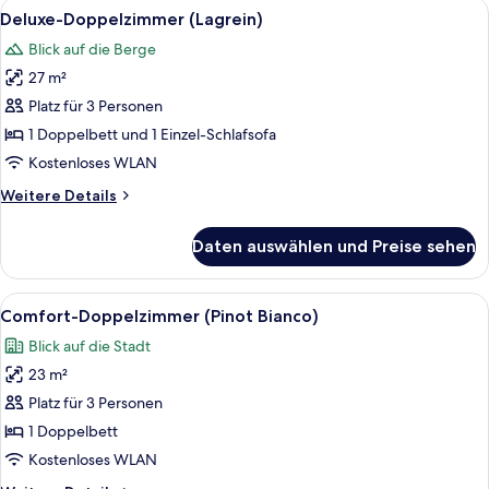
Alle
Ein modernes Hotelzimmer mit Bett, F
6
Deluxe-Doppelzimmer (Lagrein)
Fotos
Blick auf die Berge
für
27 m²
Deluxe-
Doppelzimmer
Platz für 3 Personen
(Lagrein)
1 Doppelbett und 1 Einzel-Schlafsofa
anzeigen
Kostenloses WLAN
Weitere
Weitere Details
Details
für
Daten auswählen und Preise sehen
Deluxe-
Doppelzimmer
(Lagrein)
Alle
Ein Hotelzimmer mit einem großen Bett
5
Comfort-Doppelzimmer (Pinot Bianco)
Fotos
Blick auf die Stadt
für
23 m²
Comfort-
Doppelzimmer
Platz für 3 Personen
(Pinot
1 Doppelbett
Bianco)
Kostenloses WLAN
anzeigen