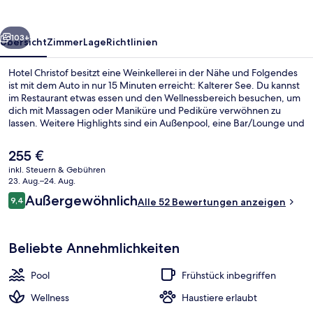
rück
Weiter
103+
Übersicht
Zimmer
Lage
Richtlinien
Hotel Christof besitzt eine Weinkellerei in der Nähe und Folgendes
ist mit dem Auto in nur 15 Minuten erreicht: Kalterer See. Du kannst
im Restaurant etwas essen und den Wellnessbereich besuchen, um
dich mit Massagen oder Maniküre und Pediküre verwöhnen zu
lassen. Weitere Highlights sind ein Außenpool, eine Bar/Lounge und
Fitnessmöglichkeiten.
Der
255 €
aktuelle
inkl. Steuern & Gebühren
Preis
23. Aug.–24. Aug.
Fassade der Unterkunft
beträgt
Bewertungen
Außergewöhnlich
9,4
Alle 52 Bewertungen anzeigen
255 €.
9,4 von 10.
Beliebte Annehmlichkeiten
Pool
Frühstück inbegriffen
Wellness
Haustiere erlaubt