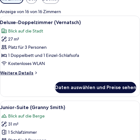
Filter
für
Anzeige von 16 von 16 Zimmern
Zimmer
Alle
Ein Zimmer mit großem Fenster und Bli
5
Deluxe-Doppelzimmer (Vernatsch)
Fotos
Blick auf die Stadt
für
27 m²
Deluxe-
Doppelzimmer
Platz für 3 Personen
(Vernatsch)
1 Doppelbett und 1 Einzel-Schlafsofa
anzeigen
Kostenloses WLAN
Weitere
Weitere Details
Details
für
Daten auswählen und Preise sehen
Deluxe-
Doppelzimmer
(Vernatsch)
Alle
Ein Hotelzimmer mit einem Bett, einem
5
Junior-Suite (Granny Smith)
Fotos
Blick auf die Berge
für
31 m²
Junior-
Suite
1 Schlafzimmer
(Granny