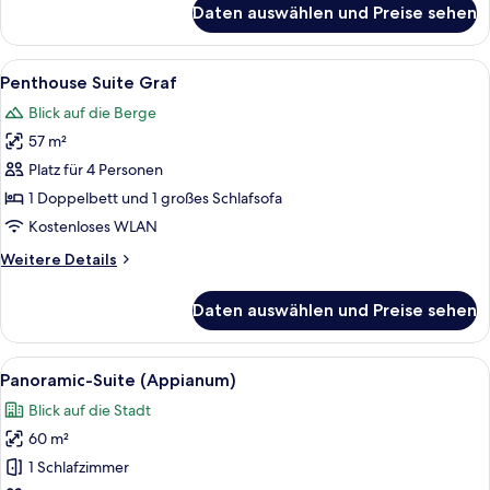
Daten auswählen und Preise sehen
Junior-
Suite
(Morgenduft)
Alle
Ein modernes Hotelzimmer mit einem g
5
Penthouse Suite Graf
Fotos
Blick auf die Berge
für
57 m²
Penthouse
Suite
Platz für 4 Personen
Graf
1 Doppelbett und 1 großes Schlafsofa
anzeigen
Kostenloses WLAN
Weitere
Weitere Details
Details
für
Daten auswählen und Preise sehen
Penthouse
Suite
Graf
Alle
Ein modernes Schlafzimmer mit einem 
5
Panoramic-Suite (Appianum)
Fotos
Blick auf die Stadt
für
60 m²
Panoramic-
Suite
1 Schlafzimmer