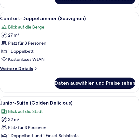
Comfort-
Doppelzimmer
(Gewürztraminer)
Alle
Ein Hotelzimmer mit Bett, Nachttische
4
Comfort-Doppelzimmer (Sauvignon)
Fotos
Blick auf die Berge
für
27 m²
Comfort-
Doppelzimmer
Platz für 3 Personen
(Sauvignon)
1 Doppelbett
anzeigen
Kostenloses WLAN
Weitere
Weitere Details
Details
für
Daten auswählen und Preise sehen
Comfort-
Doppelzimmer
(Sauvignon)
Alle
Ein modernes Hotelzimmer mit einem h
5
Junior-Suite (Golden Delicious)
Fotos
Blick auf die Stadt
für
32 m²
Junior-
Suite
Platz für 3 Personen
(Golden
1 Doppelbett und 1 Einzel-Schlafsofa