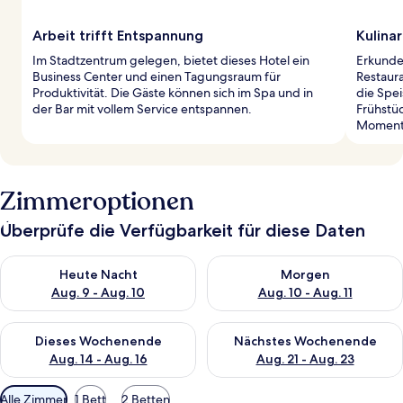
Arbeit trifft Entspannung
Kulina
Im Stadtzentrum gelegen, bietet dieses Hotel ein
Erkunde
Business Center und einen Tagungsraum für
Restaura
Produktivität. Die Gäste können sich im Spa und in
die Spe
der Bar mit vollem Service entspannen.
Frühstüc
Moment
Zimmeroptionen
Überprüfe die Verfügbarkeit für diese Daten
Überprüfe die Verfügbarkeit für heute Nacht, Aug. 9 - Aug. 10
Überprüfe die Verfügbarkeit fü
Heute Nacht
Morgen
Aug. 9 - Aug. 10
Aug. 10 - Aug. 11
Überprüfe die Verfügbarkeit für dieses Wochenende, Aug. 14 -
Überprüfe die Verfügbarkeit f
Dieses Wochenende
Nächstes Wochenende
Aug. 14 - Aug. 16
Aug. 21 - Aug. 23
Verfügbare
Alle Zimmer
1 Bett
2 Betten