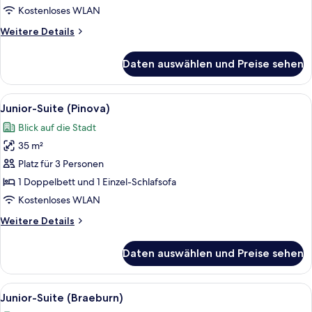
Delicious)
Kostenloses WLAN
anzeigen
Weitere
Weitere Details
Details
für
Daten auswählen und Preise sehen
Junior-
Suite
(Golden
Alle
Ein modernes Hotelzimmer mit Bett, Sc
3
Delicious)
Junior-Suite (Pinova)
Fotos
Blick auf die Stadt
für
35 m²
Junior-
Suite
Platz für 3 Personen
(Pinova)
1 Doppelbett und 1 Einzel-Schlafsofa
anzeigen
Kostenloses WLAN
Weitere
Weitere Details
Details
für
Daten auswählen und Preise sehen
Junior-
Suite
(Pinova)
Alle
Ein modernes Hotelzimmer mit Holzbod
6
Junior-Suite (Braeburn)
Fotos