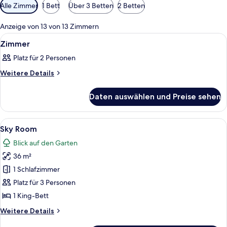
Verfügbare
Alle Zimmer
1 Bett
Über 3 Betten
2 Betten
Filter
für
Anzeige von 13 von 13 Zimmern
Zimmer
Alle
Ein Zimmer mit einem Bett, einem Schr
3
Zimmer
Fotos
Platz für 2 Personen
für
Zimmer
Weitere
Weitere Details
Details
anzeigen
für
Daten auswählen und Preise sehen
Zimmer
Alle
Ein Schlafzimmer mit einem hölzernen
6
Sky Room
Fotos
Blick auf den Garten
für
36 m²
Sky
Room
1 Schlafzimmer
anzeigen
Platz für 3 Personen
1 King-Bett
Weitere
Weitere Details
Details