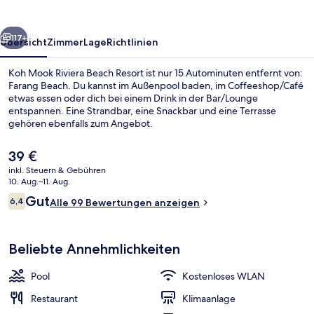
Resort
rück
Weiter
117+
Übersicht
Zimmer
Lage
Richtlinien
Koh Mook Riviera Beach Resort ist nur 15 Autominuten entfernt von:
Farang Beach. Du kannst im Außenpool baden, im Coffeeshop/Café
etwas essen oder dich bei einem Drink in der Bar/Lounge
entspannen. Eine Strandbar, eine Snackbar und eine Terrasse
gehören ebenfalls zum Angebot.
Der
39 €
aktuelle
inkl. Steuern & Gebühren
Preis
10. Aug.–11. Aug.
Beachfront Family Pool Villa | Strand-
beträgt
Bewertungen
Gut
6,4
Alle 99 Bewertungen anzeigen
39 €.
6,4 von 10.
Beliebte Annehmlichkeiten
Pool
Kostenloses WLAN
Restaurant
Klimaanlage