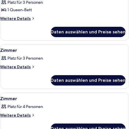
anzeigen
Platz für 3 Personen
1 Queen-Bett
Weitere
Weitere Details
Details
für
Daten auswählen und Preise sehen
Sea
Villa
Alle
Ein Hotelzimmer mit Bett, Schreibtisch
10
Zimmer
Fotos
Platz für 3 Personen
für
Zimmer
Weitere
Weitere Details
Details
anzeigen
für
Daten auswählen und Preise sehen
Zimmer
Alle
Ein Hotelzimmer mit Bett, Sofa, Tisch,
5
Zimmer
Fotos
Platz für 4 Personen
für
Zimmer
Weitere
Weitere Details
Details
anzeigen
für
Daten auswählen und Preise sehen