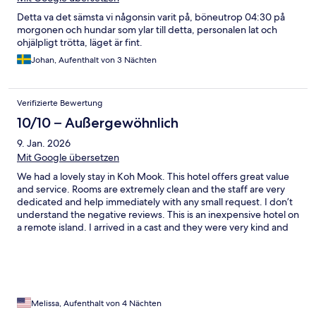
Detta va det sämsta vi någonsin varit på, böneutrop 04:30 på
morgonen och hundar som ylar till detta, personalen lat och
ohjälpligt trötta, läget är fint.
Johan, Aufenthalt von 3 Nächten
Verifizierte Bewertung
10/10 – Außergewöhnlich
9. Jan. 2026
Mit Google übersetzen
We had a lovely stay in Koh Mook. This hotel offers great value
and service. Rooms are extremely clean and the staff are very
dedicated and help immediately with any small request. I don’t
understand the negative reviews. This is an inexpensive hotel on
a remote island. I arrived in a cast and they were very kind and
helpful.
Melissa, Aufenthalt von 4 Nächten