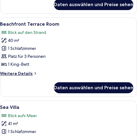
für
Daten auswählen und Preise sehen
Sky
Room
Alle
Ein Hotelzimmer mit einem Bett, einem 
13
Beachfront Terrace Room
Fotos
Blick auf den Strand
für
40 m²
Beachfront
Terrace
1 Schlafzimmer
Room
Platz für 3 Personen
anzeigen
1 King-Bett
Weitere
Weitere Details
Details
für
Daten auswählen und Preise sehen
Beachfront
Terrace
Room
Alle
Ein kleines, eingeschossiges Haus m
5
Sea Villa
Fotos
Blick aufs Meer
für
41 m²
Sea
Villa
1 Schlafzimmer