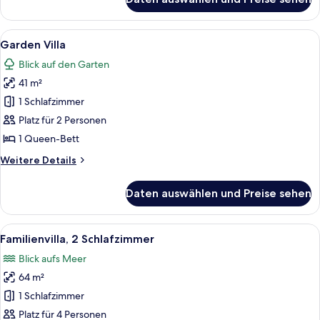
Zimmer
Alle
Ein zweistöckiges Gebäude mit einer
4
Garden Villa
Fotos
Blick auf den Garten
für
41 m²
Garden
Villa
1 Schlafzimmer
anzeigen
Platz für 2 Personen
1 Queen-Bett
Weitere
Weitere Details
Details
für
Daten auswählen und Preise sehen
Garden
Villa
Alle
Ein Zimmer mit einem Bett, einem Nac
5
Familienvilla, 2 Schlafzimmer
Fotos
Blick aufs Meer
für
64 m²
Familienvilla,
2 Schlafzimmer
1 Schlafzimmer
anzeigen
Platz für 4 Personen