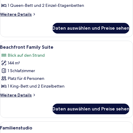
1 Queen-Bett und 2 Einzel-Etagenbetten
Weitere
Weitere Details
Details
für
Daten auswählen und Preise sehen
Familienvilla,
2 Schlafzimmer
Alle
Ein geräumiger Raum mit einem Bett, 
12
Beachfront Family Suite
Fotos
Blick auf den Strand
für
144 m²
Beachfront
Family
1 Schlafzimmer
Suite
Platz für 4 Personen
anzeigen
1 King-Bett und 2 Einzelbetten
Weitere
Weitere Details
Details
für
Daten auswählen und Preise sehen
Beachfront
Family
Suite
Alle
Ein Hotelzimmer mit zwei Betten, eine
4
Familienstudio
Fotos