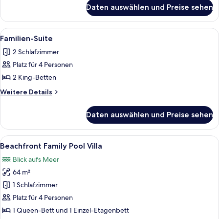
für
Daten auswählen und Preise sehen
Familienzimmer
Alle
Ein Schlafzimmer mit einem Bett, ein
6
Familien-Suite
Fotos
2 Schlafzimmer
für
Platz für 4 Personen
Familien-
Suite
2 King-Betten
anzeigen
Weitere
Weitere Details
Details
für
Daten auswählen und Preise sehen
Familien-
Suite
Alle
Ein Poolbereich mit Holzbalkendecke,
12
Beachfront Family Pool Villa
Fotos
Blick aufs Meer
für
64 m²
Beachfront
Family
1 Schlafzimmer
Pool
Platz für 4 Personen
Villa
1 Queen-Bett und 1 Einzel-Etagenbett