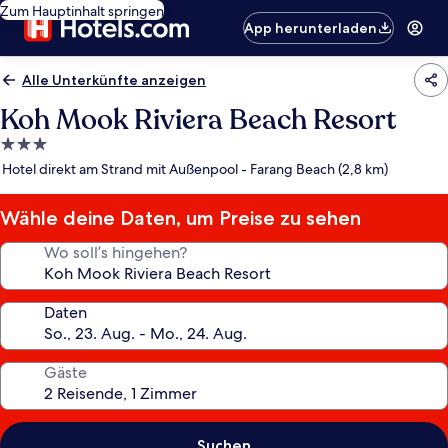
Zum Hauptinhalt springen
App herunterladen
Alle Unterkünfte anzeigen
Koh Mook Riviera Beach Resort
3.0-
Sterne-
Hotel direkt am Strand mit Außenpool - Farang Beach (2,8 km)
Unterkunft
Wähle deine Daten, um Preise zu sehen
Wo soll’s hingehen?
Daten
Gäste
Suchen