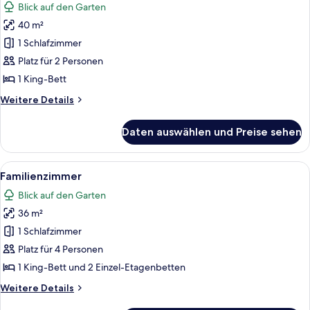
Blick auf den Garten
für
40 m²
Familienstudio
anzeigen
1 Schlafzimmer
Platz für 2 Personen
1 King-Bett
Weitere
Weitere Details
Details
für
Daten auswählen und Preise sehen
Familienstudio
Alle
Ein Zimmer mit Etagenbetten, einem Be
6
Familienzimmer
Fotos
Blick auf den Garten
für
36 m²
Familienzimmer
anzeigen
1 Schlafzimmer
Platz für 4 Personen
1 King-Bett und 2 Einzel-Etagenbetten
Weitere
Weitere Details
Details