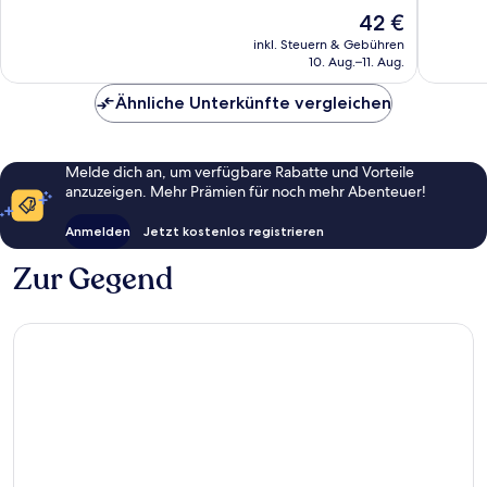
10,
10,
Der
42 €
Sehr
Außerge
Preis
gut,
4
inkl. Steuern & Gebühren
beträgt
10. Aug.–11. Aug.
342
Bewert
42 €
Bewertungen
Ähnliche Unterkünfte vergleichen
Melde dich an, um verfügbare Rabatte und Vorteile
anzuzeigen. Mehr Prämien für noch mehr Abenteuer!
Anmelden
Jetzt kostenlos registrieren
Zur Gegend