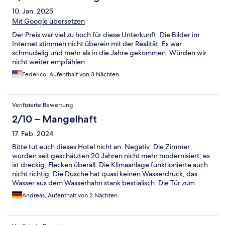
10. Jan. 2025
Mit Google übersetzen
Der Preis war viel zu hoch für diese Unterkunft. Die Bilder im
Internet stimmen nicht überein mit der Realität. Es war
schmudelig und mehr als in die Jahre gekommen. Würden wir
nicht weiter empfählen.
Federico, Aufenthalt von 3 Nächten
Verifizierte Bewertung
2/10 – Mangelhaft
17. Feb. 2024
Bitte tut euch dieses Hotel nicht an. Negativ: Die Zimmer
wurden seit geschätzten 20 Jahren nicht mehr modernisiert, es
ist dreckig, Flecken überall. Die Klimaanlage funktionierte auch
nicht richtig. Die Dusche hat quasi keinen Wasserdruck, das
Wasser aus dem Wasserhahn stank bestialisch. Die Tür zum
Balkon konnte man nicht verschließen. Poolliegen vergammelt,
Andreas, Aufenthalt von 2 Nächten
Spielgerät rostig, Treppengeländer lebensgefährlich, keine
frischen Handtücher, Frühstück Katastrophe (insbesondere
Hygiene), keine Kommunikation auf englisch, Müllberge auf der