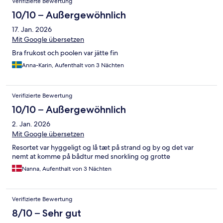
Verifizierte Bewertung
Außenanlage… diese Liste kann auf Anfrage weiter fortgeführt
werden. Positiv: Liegt am Strand
10/10 – Außergewöhnlich
17. Jan. 2026
Mit Google übersetzen
Bra frukost och poolen var jätte fin
Anna-Karin, Aufenthalt von 3 Nächten
Verifizierte Bewertung
10/10 – Außergewöhnlich
2. Jan. 2026
Mit Google übersetzen
Resortet var hyggeligt og lå tæt på strand og by og det var
nemt at komme på bådtur med snorkling og grotte
Nanna, Aufenthalt von 3 Nächten
Verifizierte Bewertung
8/10 – Sehr gut