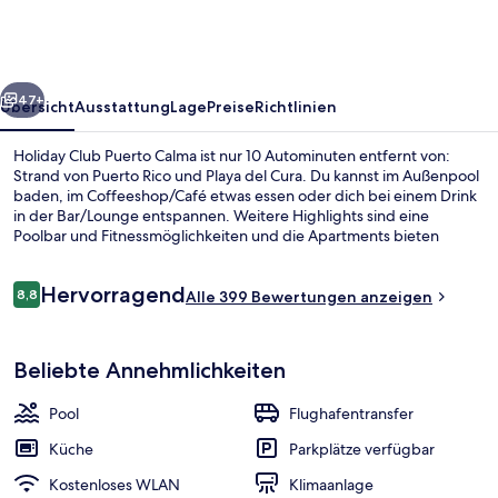
Calma
rück
Weiter
47+
Übersicht
Ausstattung
Lage
Preise
Richtlinien
Holiday Club Puerto Calma ist nur 10 Autominuten entfernt von:
Strand von Puerto Rico und Playa del Cura. Du kannst im Außenpool
baden, im Coffeeshop/Café etwas essen oder dich bei einem Drink
in der Bar/Lounge entspannen. Weitere Highlights sind eine
Poolbar und Fitnessmöglichkeiten und die Apartments bieten
praktische Annehmlichkeiten wie Küchen und Schlafsofas. Anderen
Reisenden gefallen das hilfsbereite Personal und der allgemeine
Bewertungen
Hervorragend
Zustand sehr gut.
8,8
Alle 399 Bewertungen anzeigen
8,8 von 10.
Außenpool, geöffnet von 10:00 Uhr b
Beliebte Annehmlichkeiten
Pool
Flughafentransfer
Küche
Parkplätze verfügbar
Kostenloses WLAN
Klimaanlage