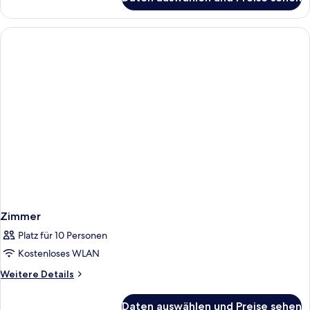
Zimmer
Zimmer
Platz für 10 Personen
Kostenloses WLAN
Weitere
Weitere Details
Details
für
Daten auswählen und Preise sehen