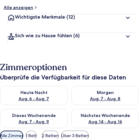
Alle anzeigen
Wichtigste Merkmale
(12)
Sich wie zu Hause fühlen
(6)
Zimmeroptionen
Überprüfe die Verfügbarkeit für diese Daten
Überprüfe die Verfügbarkeit für heute Nacht, Aug. 6 - Aug. 7.
Überprüfe die Verfügbarkeit f
Heute Nacht
Morgen
Aug. 6 - Aug. 7
Aug. 7 - Aug. 8
Überprüfe die Verfügbarkeit für dieses Wochenende, Aug. 7 - 
Überprüfe die Verfügbarkeit f
Dieses Wochenende
Nächstes Wochenende
Aug. 7 - Aug. 9
Aug. 14 - Aug. 16
Verfügbare
Alle Zimmer
1 Bett
2 Betten
Über 3 Betten