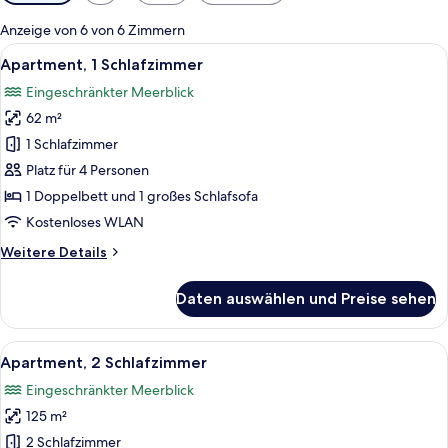
Filter
für
Anzeige von 6 von 6 Zimmern
Zimmer
Alle
Ein Hotelzimmer mit Bett, Nachttische
7
Apartment, 1 Schlafzimmer
Fotos
Eingeschränkter Meerblick
für
62 m²
Apartment,
1
1 Schlafzimmer
Schlafzimmer
Platz für 4 Personen
anzeigen
1 Doppelbett und 1 großes Schlafsofa
Kostenloses WLAN
Weitere
Weitere Details
Details
für
Daten auswählen und Preise sehen
Apartment,
1
Schlafzimmer
Alle
Ein Hotelzimmer mit Bett, Schreibtisch
8
Apartment, 2 Schlafzimmer
Fotos
Eingeschränkter Meerblick
für
125 m²
Apartment,
2 Schlafzimmer
2 Schlafzimmer