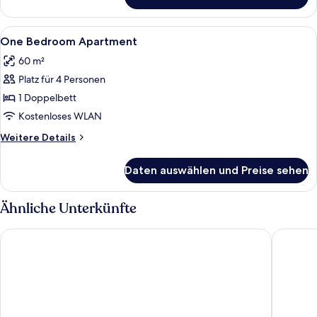
Zimmer
Alle
1 Schlafzimmer, Zimmersafe, Schreibt
5
One Bedroom Apartment
Fotos
60 m²
für
Platz für 4 Personen
One
Bedroom
1 Doppelbett
Apartment
Kostenloses WLAN
anzeigen
Weitere
Weitere Details
Details
für
Daten auswählen und Preise sehen
One
Bedroom
Apartment
Ähnliche Unterkünfte
Bahía Blanca
Apartam