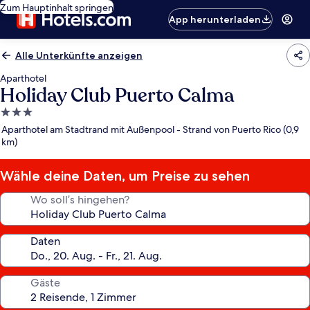
Zum Hauptinhalt springen
App herunterladen
Alle Unterkünfte anzeigen
Aparthotel
Holiday Club Puerto Calma
3.0-
Sterne-
Aparthotel am Stadtrand mit Außenpool - Strand von Puerto Rico (0,9
Unterkunft
km)
Wähle deine Daten, um Preise zu sehen
Wo soll’s hingehen?
Daten
Gäste