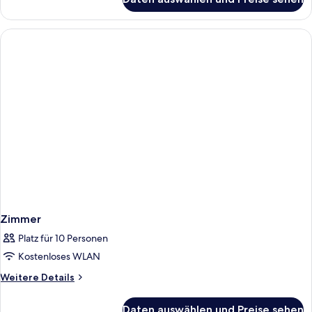
Apartment,
1
Schlafzimmer,
Meerblick
Zimmer
Platz für 10 Personen
Kostenloses WLAN
Weitere
Weitere Details
Details
für
Daten auswählen und Preise sehen