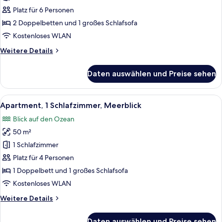
anzeigen
Platz für 6 Personen
2 Doppelbetten und 1 großes Schlafsofa
Kostenloses WLAN
Weitere
Weitere Details
Details
für
Daten auswählen und Preise sehen
Apartment,
2 Schlafzimmer
Alle
Ein Hotelzimmer mit einem großen Bett
7
Apartment, 1 Schlafzimmer, Meerblick
Fotos
Blick auf den Ozean
für
50 m²
Apartment,
1
1 Schlafzimmer
Schlafzimmer,
Platz für 4 Personen
Meerblick
1 Doppelbett und 1 großes Schlafsofa
anzeigen
Kostenloses WLAN
Weitere
Weitere Details
Details
für
Daten auswählen und Preise sehen