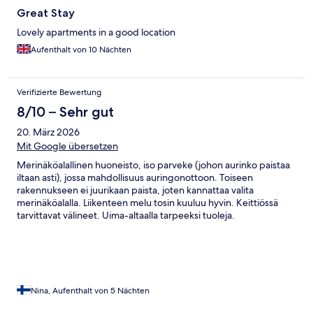
Great Stay
Lovely apartments in a good location
Aufenthalt von 10 Nächten
Verifizierte Bewertung
8/10 – Sehr gut
20. März 2026
Mit Google übersetzen
Merinäköalallinen huoneisto, iso parveke (johon aurinko paistaa
iltaan asti), jossa mahdollisuus auringonottoon. Toiseen
rakennukseen ei juurikaan paista, joten kannattaa valita
merinäköalalla. Liikenteen melu tosin kuuluu hyvin. Keittiössä
tarvittavat välineet. Uima-altaalla tarpeeksi tuoleja.
Allaspyyhkeet löytyy. Kauppa ja ruokailupaikkoja lähistöllä.
Maukas aamiainen listalta (ei buffet) 10,50€, joka sisälsi lasin
kuohuvaa. Menisin uudestaan ja voin suositella.
Nina, Aufenthalt von 5 Nächten