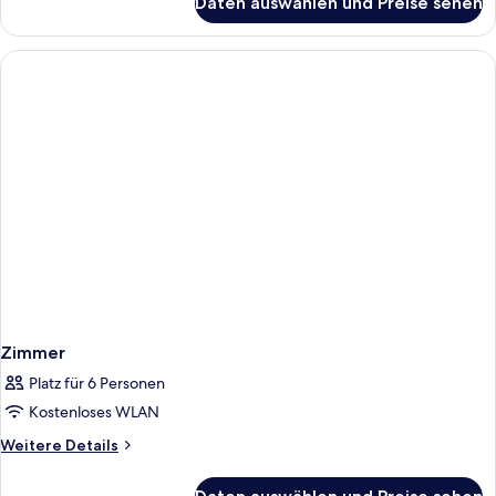
Daten auswählen und Preise sehen
Zimmer
Zimmer
Platz für 6 Personen
Kostenloses WLAN
Weitere
Weitere Details
Details
für