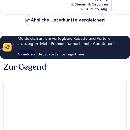
Bewertungen
Bewert
Preis
inkl. Steuern & Gebühren
beträgt
28. Aug.–29. Aug.
159 €
Ähnliche Unterkünfte vergleichen
Melde dich an, um verfügbare Rabatte und Vorteile
anzuzeigen. Mehr Prämien für noch mehr Abenteuer!
Anmelden
Jetzt kostenlos registrieren
Zur Gegend