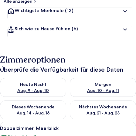
Alle anzeigen
Wichtigste Merkmale
(12)
Sich wie zu Hause fühlen
(6)
Zimmeroptionen
Überprüfe die Verfügbarkeit für diese Daten
Überprüfe die Verfügbarkeit für heute Nacht, Aug. 9 - Aug. 10
Überprüfe die Verfügbarkeit fü
Heute Nacht
Morgen
Aug. 9 - Aug. 10
Aug. 10 - Aug. 11
Überprüfe die Verfügbarkeit für dieses Wochenende, Aug. 14 -
Überprüfe die Verfügbarkeit f
Dieses Wochenende
Nächstes Wochenende
Aug. 14 - Aug. 16
Aug. 21 - Aug. 23
Alle
Doppelzimmer, Meerblick | Minibar, S
5
Doppelzimmer, Meerblick
Fotos