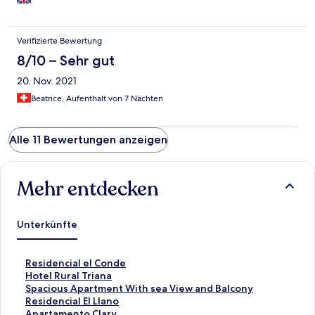
Verifizierte Bewertung
8/10 – Sehr gut
20. Nov. 2021
Beatrice, Aufenthalt von 7 Nächten
Alle 11 Bewertungen anzeigen
Mehr entdecken
Unterkünfte
L
Residencial el Conde
i
L
Hotel Rural Triana
n
i
L
Spacious Apartment With sea View and Balcony
k
n
i
L
Residencial El Llano
,
k
n
i
L
Apartamento Clary