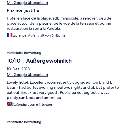
negatief voorval te hebben meegemaakt). La Gomera is mooi
Mit Google übersetzen
om te wandelen, maar Valle Gran Rey is een verschrikking als
Prix non justifié
badplaats (oud, lelijk, kapot, etc.).
Hôtel en face de la plage, sdb minuscule, à rénover, peu de
place autour de la piscine, belle vue de la terrasse et bonne
restauration le soir à la Pardela.
Laurence, Aufenthalt von 5 Nächten
Verifizierte Bewertung
10/10 – Außergewöhnlich
10. Dez. 2018
Mit Google übersetzen
Lovely hotel. Excellent room recently upgraded. On b and b
basis - had buffet evening meal two nights and ok but prefer to
eat out. Breakfast very good . Pool area not big but always
plenty sun beds and umbrellas.
Aufenthalt von 6 Nächten
Verifizierte Bewertung