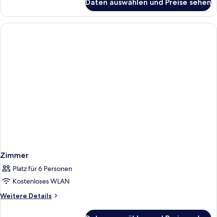
Daten auswählen und Preise sehen
Zimmer
Zimmer
Platz für 6 Personen
Kostenloses WLAN
Weitere
Weitere Details
Details
für