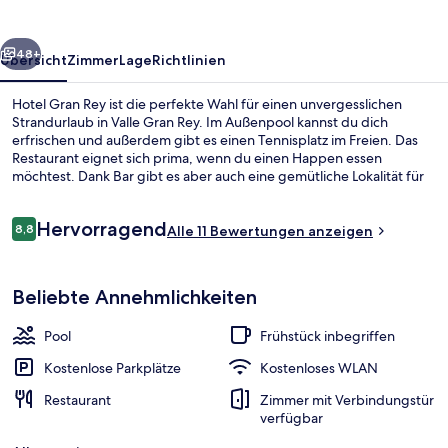
rück
Weiter
48+
Übersicht
Zimmer
Lage
Richtlinien
Hotel Gran Rey ist die perfekte Wahl für einen unvergesslichen
Strandurlaub in Valle Gran Rey. Im Außenpool kannst du dich
erfrischen und außerdem gibt es einen Tennisplatz im Freien. Das
Restaurant eignet sich prima, wenn du einen Happen essen
möchtest. Dank Bar gibt es aber auch eine gemütliche Lokalität für
das ein oder andere kühle Getränk. Weitere Highlights sind eine
Poolbar, ein Kinderbecken und eine Snackbar.
Bewertungen
Hervorragend
8,8
Alle 11 Bewertungen anzeigen
8,8 von 10.
Sonnenterrasse
Beliebte Annehmlichkeiten
Pool
Frühstück inbegriffen
Kostenlose Parkplätze
Kostenloses WLAN
Restaurant
Zimmer mit Verbindungstür
verfügbar