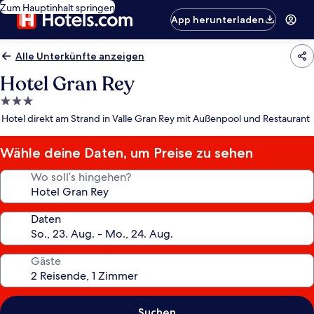
Zum Hauptinhalt springen
App herunterladen
Alle Unterkünfte anzeigen
Hotel Gran Rey
3.0-
Sterne-
Hotel direkt am Strand in Valle Gran Rey mit Außenpool und Restaurant
Unterkunft
Wähle deine Daten, um Preise zu sehen
Wo soll’s hingehen?
Daten
Gäste
Suchen