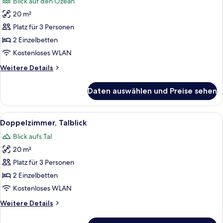
Blick auf den Ozean
für
20 m²
Doppelzimmer,
Meerblick
Platz für 3 Personen
anzeigen
2 Einzelbetten
Kostenloses WLAN
Weitere
Weitere Details
Details
für
Daten auswählen und Preise sehen
Doppelzimmer,
Meerblick
Alle
Doppelzimmer, Talblick | Ausblick vo
5
Doppelzimmer, Talblick
Fotos
Blick aufs Tal
für
20 m²
Doppelzimmer,
Talblick
Platz für 3 Personen
anzeigen
2 Einzelbetten
Kostenloses WLAN
Weitere
Weitere Details
Details
für