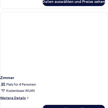
Daten auswählen und Preise sehen
Doppelzimmer,
Talblick
Zimmer
Platz für 4 Personen
Kostenloses WLAN
Weitere
Weitere Details
Details
für