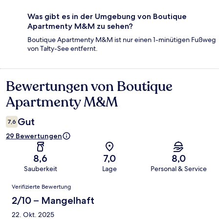
Was gibt es in der Umgebung von Boutique
Apartmenty M&M zu sehen?
Boutique Apartmenty M&M ist nur einen 1-minütigen Fußweg
von Tałty-See entfernt.
Bewertungen von Boutique
Bewertungen
Apartmenty M&M
Gut
7,6
29 Bewertungen
8,6
7,0
8,0
Sauberkeit
Lage
Personal & Service
Bewertungen
Verifizierte Bewertung
2/10 – Mangelhaft
22. Okt. 2025