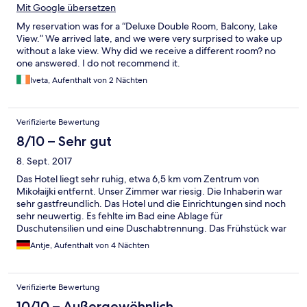
Mit Google übersetzen
My reservation was for a “Deluxe Double Room, Balcony, Lake
View.” We arrived late, and we were very surprised to wake up
without a lake view. Why did we receive a different room? no
one answered. I do not recommend it.
Iveta, Aufenthalt von 2 Nächten
Verifizierte Bewertung
8/10 – Sehr gut
8. Sept. 2017
Das Hotel liegt sehr ruhig, etwa 6,5 km vom Zentrum von
Mikołaijki entfernt. Unser Zimmer war riesig. Die Inhaberin war
sehr gastfreundlich. Das Hotel und die Einrichtungen sind noch
sehr neuwertig. Es fehlte im Bad eine Ablage für
Duschutensilien und eine Duschabtrennung. Das Frühstück war
gut, mis en place wirkte noch etwas improvisiert. Insgesamt
Antje, Aufenthalt von 4 Nächten
aber ganz Gutes Preis/Leistungsverhältnis.
Verifizierte Bewertung
10/10 – Außergewöhnlich