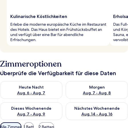
Kulinarische Köstlichkeiten
Erhols
Erlebe die moderne europäische Küche im Restaurant
Das Ful
des Hotels. Das Haus bietet ein Frühstücksbuffet an
und Kör
und verfügt über eine Bar für abendliche
Sauna, 
Erfrischungen.
vervoll
Zimmeroptionen
Überprüfe die Verfügbarkeit für diese Daten
Überprüfe die Verfügbarkeit für heute Nacht, Aug. 6 - Aug. 7.
Überprüfe die Verfügbarkeit f
Heute Nacht
Morgen
Aug. 6 - Aug. 7
Aug. 7 - Aug. 8
Überprüfe die Verfügbarkeit für dieses Wochenende, Aug. 7 - 
Überprüfe die Verfügbarkeit f
Dieses Wochenende
Nächstes Wochenende
Aug. 7 - Aug. 9
Aug. 14 - Aug. 16
Verfügbare
Alle Zimmer
1 Bett
2 Betten