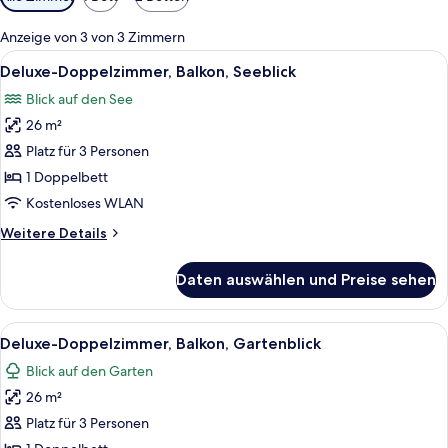
Filter
für
Anzeige von 3 von 3 Zimmern
Zimmer
Alle
Ein Hotelzimmer mit Bett, Schreibtisc
9
Deluxe-Doppelzimmer, Balkon, Seeblick
Fotos
Blick auf den See
für
26 m²
Deluxe-
Doppelzimmer,
Platz für 3 Personen
Balkon,
1 Doppelbett
Seeblick
Kostenloses WLAN
anzeigen
Weitere
Weitere Details
Details
für
Daten auswählen und Preise sehen
Deluxe-
Doppelzimmer,
Balkon,
Alle
Ein modernes Hotelzimmer mit einem 
6
Seeblick
Deluxe-Doppelzimmer, Balkon, Gartenblick
Fotos
Blick auf den Garten
für
26 m²
Deluxe-
Doppelzimmer,
Platz für 3 Personen
Balkon,