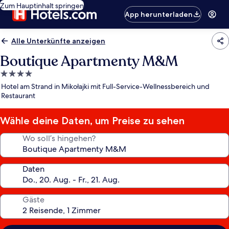
Zum Hauptinhalt springen
App herunterladen
Alle Unterkünfte anzeigen
Boutique Apartmenty M&M
4.0-
Sterne-
Hotel am Strand in Mikołajki mit Full-Service-Wellnessbereich und
Unterkunft
Restaurant
Wähle deine Daten, um Preise zu sehen
Wo soll’s hingehen?
Daten
Gäste