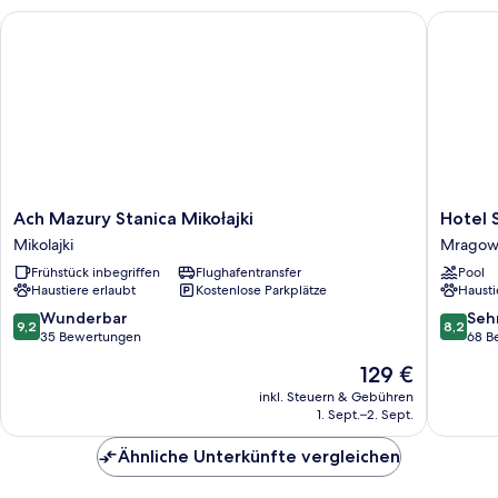
Ach Mazury Stanica Mikołajki
Hotel So
Ach
Hotel
Ach Mazury Stanica Mikołajki
Hotel 
Mazury
Solar
Mikolajki
Mrago
Stanica
Palace
Frühstück inbegriffen
Flughafentransfer
Pool
Mikołajki
SPA
Haustiere erlaubt
Kostenlose Parkplätze
Hausti
Mikolajki
&
Wellnes
9.2
8.2
Wunderbar
Seh
9,2
8,2
Mragow
von
von
35 Bewertungen
68 B
10,
10,
Der
129 €
Wunderbar,
Sehr
Preis
35
gut,
inkl. Steuern & Gebühren
beträgt
1. Sept.–2. Sept.
Bewertungen
68
129 €
Bewert
Ähnliche Unterkünfte vergleichen