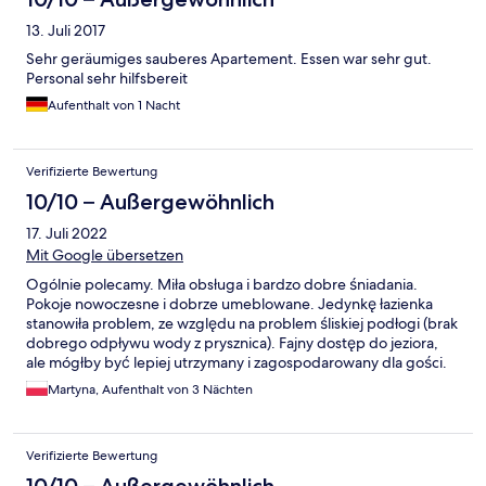
13. Juli 2017
Sehr geräumiges sauberes Apartement. Essen war sehr gut.
Personal sehr hilfsbereit
Aufenthalt von 1 Nacht
Verifizierte Bewertung
10/10 – Außergewöhnlich
17. Juli 2022
Mit Google übersetzen
Ogólnie polecamy. Miła obsługa i bardzo dobre śniadania.
Pokoje nowoczesne i dobrze umeblowane. Jedynkę łazienka
stanowiła problem, ze względu na problem śliskiej podłogi (brak
dobrego odpływu wody z prysznica). Fajny dostęp do jeziora,
ale mógłby być lepiej utrzymany i zagospodarowany dla gości.
Martyna, Aufenthalt von 3 Nächten
Verifizierte Bewertung
10/10 – Außergewöhnlich