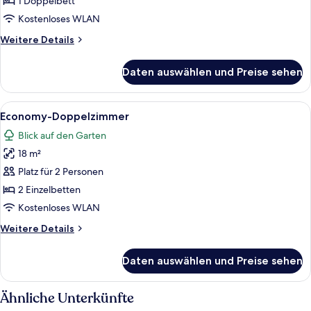
1 Doppelbett
Gartenblick
Kostenloses WLAN
anzeigen
Weitere
Weitere Details
Details
für
Daten auswählen und Preise sehen
Deluxe-
Doppelzimmer,
Balkon,
Alle
Ein Hotelzimmer mit Bett, Schreibtisc
4
Gartenblick
Economy-Doppelzimmer
Fotos
Blick auf den Garten
für
18 m²
Economy-
Doppelzimmer
Platz für 2 Personen
anzeigen
2 Einzelbetten
Kostenloses WLAN
Weitere
Weitere Details
Details
für
Daten auswählen und Preise sehen
Economy-
Doppelzimmer
Ähnliche Unterkünfte