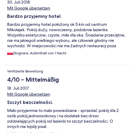
30. Juli 2018
Mit Google übersetzen
Bardzo przyjemny hotel.
Bardzo przyjemny hotel położony ok 5 km od centrum
Mikołajek. Pokój duży, nowoczesny, podobnie łazienka.
Wszystko estetyczne, czyste, miłe dla oka. Śniadanie przeciętne,
nie ma jakiegoś wielkiego wyboru, ale człowiek głodny nie
wychodzi. W miejscowości nie ma żadnych restauracji poza
hotelową, ale za 30 zł można się przemieścić taksówką do
Zbigniew, Aufenthalt von 1 Nacht
Mikołajek. Hotel przy jeziorze.
Verifizierte Bewertung
4/10 – Mittelmäßig
18. Juli 2017
Mit Google übersetzen
Szczyt bezczelności.
Mało przyjemnie to mało powiedziane - sprzedać pokój dla 2
osób pokój jednoosobowy i na dodatek bez drzwi
oddzielających pokój od łazienki to szczyt bezczelności. O
innych nie będę pisał.