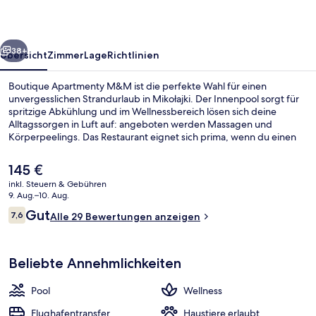
rück
Weiter
38+
Übersicht
Zimmer
Lage
Richtlinien
Boutique Apartmenty M&M ist die perfekte Wahl für einen
unvergesslichen Strandurlaub in Mikołajki. Der Innenpool sorgt für
spritzige Abkühlung und im Wellnessbereich lösen sich deine
Alltagssorgen in Luft auf: angeboten werden Massagen und
Körperpeelings. Das Restaurant eignet sich prima, wenn du einen
Happen essen möchtest. Für kühle Getränke dagegen bist du in der
Bar/Lounge an der richtigen Adresse. Eine Sauna, ein Dampfbad
Der
145 €
und eine Snackbar gehören zu den weiteren Highlights.
aktuelle
inkl. Steuern & Gebühren
Preis
9. Aug.–10. Aug.
Innenpool, Liegestühle
beträgt
Bewertungen
Gut
7,6
Alle 29 Bewertungen anzeigen
145 €.
7,6 von 10.
Beliebte Annehmlichkeiten
Pool
Wellness
Flughafentransfer
Haustiere erlaubt