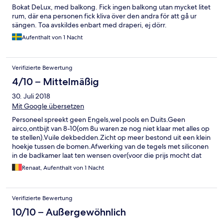
Bokat DeLux, med balkong. Fick ingen balkong utan mycket litet
rum, där ena personen fick kliva över den andra för att gå ur
sängen. Toa avskildes enbart med draperi, ej dörr.
Aufenthalt von 1 Nacht
Verifizierte Bewertung
4/10 – Mittelmäßig
30. Juli 2018
Mit Google übersetzen
Personeel spreekt geen Engels,wel pools en Duits.Geen
airco,ontbijt van 8-10(om 8u waren ze nog niet klaar met alles op
te stellen).Vuile dekbedden.Zicht op meer bestond uit een klein
hoekje tussen de bomen.Afwerking van de tegels met siliconen
in de badkamer laat ten wensen over(voor die prijs mocht dat
toch picobello zijn).Na douche is de hele badkamer nat
Renaat, Aufenthalt von 1 Nacht
Verifizierte Bewertung
10/10 – Außergewöhnlich