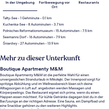
In der Umgebung
Fortbewegung vor
Restaurants
Ort
Tałty-See
- 1 Gehminute
- 0.1 km
Kuchenka-See
- 8 Autominuten
- 3.7 km
Polnisches Reformationsmuseum
- 15 Autominuten
- 7.5 km
Seemanns Dorf
- 16 Autominuten
- 7.9 km
Śniardwy
- 27 Autominuten
- 13.9 km
Mehr zu dieser Unterkunft
Boutique Apartmenty M&M
Boutique Apartmenty M&M ist die perfekte Wahl für einen
unvergesslichen Strandurlaub in Mikołajki. Der Innenpool sorgt für
spritzige Abkühlung und im Wellnessbereich lösen sich deine
Alltagssorgen in Luft auf: angeboten werden Massagen und
Körperpeelings. Das Restaurant eignet sich prima, wenn du einen
Happen essen möchtest. Für kühle Getränke dagegen bist du in der
Bar/Lounge an der richtigen Adresse. Eine Sauna, ein Dampfbad und
eine Snackbar gehören zu den weiteren Highlights.