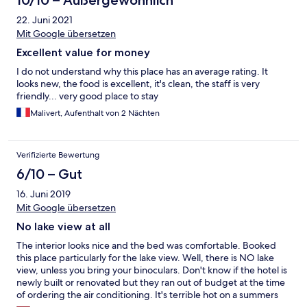
22. Juni 2021
Mit Google übersetzen
Excellent value for money
I do not understand why this place has an average rating. It
looks new, the food is excellent, it's clean, the staff is very
friendly... very good place to stay
Malivert, Aufenthalt von 2 Nächten
Verifizierte Bewertung
6/10 – Gut
16. Juni 2019
Mit Google übersetzen
No lake view at all
The interior looks nice and the bed was comfortable. Booked
this place particularly for the lake view. Well, there is NO lake
view, unless you bring your binoculars. Don't know if the hotel is
newly built or renovated but they ran out of budget at the time
of ordering the air conditioning. It's terrible hot on a summers
day. The receptionist said that the absence of airco was