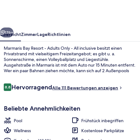
-
Adults
Only
rück
Weiter
-
176+
Übersicht
Zimmer
Lage
Richtlinien
All
Marmaris Bay Resort - Adults Only - All inclusive besitzt einen
inclusive
Privatstrand mit vielseitigem Freizeitangebot; es gibt u. a.
Sonnenschirme, einen Volleyballplatz und Liegestühle.
Ausgehstraße in Marmaris ist mit dem Auto nur 15 Minuten entfernt.
Wer ein paar Bahnen ziehen möchte, kann sich auf 2 Außenpools
freuen. Wenn dir der Sinn eher nach Entspannung steht, kannst du
dich im Wellnessbereich mit Massagen, Ganzkörperwickeln und
Bewertungen
Hervorragend
Gesichtsbehandlungen verwöhnen lassen. Das
8,8
Alle 111 Bewertungen anzeigen
8,8 von 10.
Gastronomieangebot umfasst 3 Restaurants und 2 Strandbars. Als
weitere Highlights bietet diese Unterkunft im luxuriösen Stil 2
Außenbereich
Poolbars, eine Loungebar und einen Fitnessbereich. Andere
Beliebte Annehmlichkeiten
Reisende haben viel Gutes über das hilfsbereite Personal zu
berichten.
Pool
Frühstück inbegriffen
Wellness
Kostenlose Parkplätze