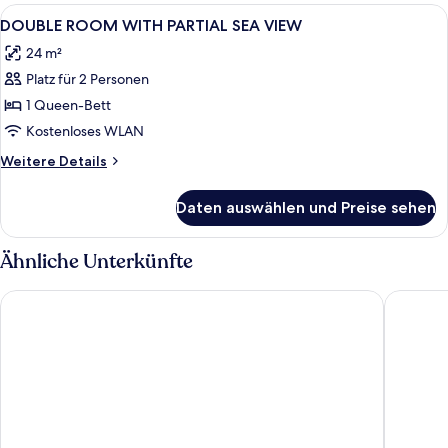
GARDEN
Alle
Ein Hotelzimmer mit einem großen Bett
8
VIEW
DOUBLE ROOM WITH PARTIAL SEA VIEW
Fotos
24 m²
für
Platz für 2 Personen
DOUBLE
ROOM
1 Queen-Bett
WITH
Kostenloses WLAN
PARTIAL
Weitere
Weitere Details
SEA
Details
VIEW
für
Daten auswählen und Preise sehen
DOUBLE
anzeigen
ROOM
WITH
Ähnliche Unterkünfte
PARTIAL
SEA
Ramitos Hotel
Alados O
VIEW