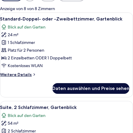
Filter
für
Anzeige von 8 von 8 Zimmern
Zimmer
Alle
Ein Hotelzimmer mit einem großen Bett
12
Standard-Doppel- oder -Zweibettzimmer, Gartenblick
Fotos
Blick auf den Garten
für
24 m²
Standard-
Doppel-
1 Schlafzimmer
oder
Platz für 2 Personen
-
2 Einzelbetten ODER 1 Doppelbett
Zweibettzimmer,
Kostenloses WLAN
Gartenblick
Weitere
Weitere Details
anzeigen
Details
für
Daten auswählen und Preise sehen
Standard-
Doppel-
oder
Alle
Ein Balkon mit Tisch und Stühlen, mit 
17
-
Suite, 2 Schlafzimmer, Gartenblick
Fotos
Zweibettzimmer,
Blick auf den Garten
Gartenblick
für
54 m²
Suite,
2 Schlafzimmer,
2 Schlafzimmer