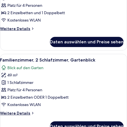
Gartenblick
Platz für 4 Personen
anzeigen
2 Einzelbetten und 1 Doppelbett
Kostenloses WLAN
Weitere
Weitere Details
Details
für
Daten auswählen und Preise sehen
Suite,
2 Schlafzimmer,
Gartenblick
Alle
Ein Hotelzimmer mit Bett, Schreibtisc
6
Familienzimmer, 2 Schlafzimmer, Gartenblick
Fotos
Blick auf den Garten
für
49 m²
Familienzimmer,
2 Schlafzimmer,
1 Schlafzimmer
Gartenblick
Platz für 4 Personen
anzeigen
2 Einzelbetten ODER 1 Doppelbett
Kostenloses WLAN
Weitere
Weitere Details
Details
für
Daten auswählen und Preise sehen