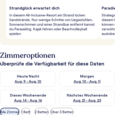
Strandglück erwartet dich
Paradi
In diesem All-Inclusive-Resort am Strand locken
Strategi
Sandstrände. Nur wenige Schritte von Liegestühlen,
diesem 
Sonnenschirmen und einer Strandbar entfernt kannst
können 
du Parasailing, Kajak fahren oder Beachvolleyball
verwöhne
spielen.
austobe
Zimmeroptionen
Überprüfe die Verfügbarkeit für diese Daten
Überprüfe die Verfügbarkeit für heute Nacht, Aug. 9 - Aug. 10
Überprüfe die Verfügbarkeit fü
Heute Nacht
Morgen
Aug. 9 - Aug. 10
Aug. 10 - Aug. 11
Überprüfe die Verfügbarkeit für dieses Wochenende, Aug. 14 -
Überprüfe die Verfügbarkeit f
Dieses Wochenende
Nächstes Wochenende
Aug. 14 - Aug. 16
Aug. 21 - Aug. 23
Verfügbare
Alle Zimmer
1 Bett
2 Betten
Über 3 Betten