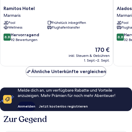
Ramitos
Alados
Ramitos Hotel
Alados
Hotel
Otel
Marmaris
Marmari
Marmaris
Marmari
Pool
Frühstück inbegriffen
Pool
Wellness
Flughafentransfer
Flugha
8.8
8.8
Hervorragend
Her
8,8
8,8
von
von
92 Bewertungen
32 B
10,
10,
Der
170 €
Hervorragend,
Hervorr
Preis
92
32
inkl. Steuern & Gebühren
beträgt
1. Sept.–2. Sept.
Bewertungen
Bewert
170 €
Ähnliche Unterkünfte vergleichen
Melde dich an, um verfügbare Rabatte und Vorteile
anzuzeigen. Mehr Prämien für noch mehr Abenteuer!
Anmelden
Jetzt kostenlos registrieren
Zur Gegend