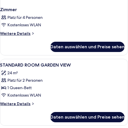
Zimmer
Platz für 4 Personen
Kostenloses WLAN
Weitere
Weitere Details
Details
für
Daten auswählen und Preise sehen
Zimmer
Alle
Ein Hotelzimmer mit Bett, Schreibtisch
7
STANDARD ROOM GARDEN VIEW
Fotos
24 m²
für
Platz für 2 Personen
STANDARD
ROOM
1 Queen-Bett
GARDEN
Kostenloses WLAN
VIEW
Weitere
Weitere Details
anzeigen
Details
für
Daten auswählen und Preise sehen
STANDARD
ROOM