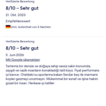
Verifizierte Bewertung
8/10 – Sehr gut
21. Okt. 2023
Empfehlenswert
Ümit, Aufenthalt von 5 Nächten
Verifizierte Bewertung
8/10 – Sehr gut
5. Juni 2026
Mit Google übersetzen
Tertemiz bir denize ve doğaya sahip sessiz sakin konumda,
saygılı ve nazik insanların konakladığı tatil köyü. Fiyat performans
iyi bence. Oteldeki su sporlarına bakan Serdar bey ile marmaris
koyları gezmeyi unutmayın. Mükemmel bir esnaf ve işine hakim
güzel bir insan. Herkese iyi tatiller