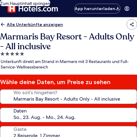
Zum Hauptinhalt springen
App herunterladen
Alle Unterkünfte anzeigen
Marmaris Bay Resort - Adults Only
- All inclusive
5.0-
Sterne-
Unterkunft direkt am Strand in Marmaris mit 3 Restaurants und Full-
Unterkunft
Service-Wellnessbereich
Wähle deine Daten, um Preise zu sehen
Wo soll’s hingehen?
Daten
Gäste