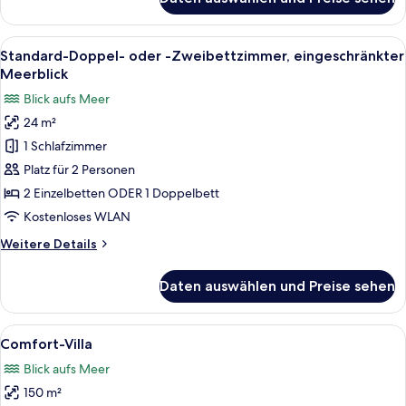
Familienzimmer,
2 Schlafzimmer,
Gartenblick
Alle
Ein Hotelzimmer mit einem großen Bett
7
Standard-Doppel- oder -Zweibettzimmer, eingeschränkter
Fotos
Meerblick
für
Blick aufs Meer
Standard-
24 m²
Doppel-
1 Schlafzimmer
oder
-
Platz für 2 Personen
Zweibettzimmer,
2 Einzelbetten ODER 1 Doppelbett
eingeschränkter
Kostenloses WLAN
Meerblick
Weitere
Weitere Details
anzeigen
Details
für
Daten auswählen und Preise sehen
Standard-
Doppel-
oder
Alle
Comfort-Villa | Kostenlose Minibar, Z
18
-
Comfort-Villa
Fotos
Zweibettzimmer,
Blick aufs Meer
eingeschränkter
für
Meerblick
150 m²
Comfort-