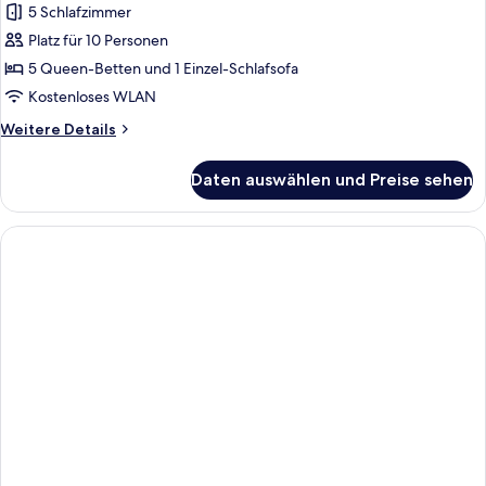
Villa
5 Schlafzimmer
anzeigen
Platz für 10 Personen
5 Queen-Betten und 1 Einzel-Schlafsofa
Kostenloses WLAN
Weitere
Weitere Details
Details
für
Daten auswählen und Preise sehen
Comfort-
Villa