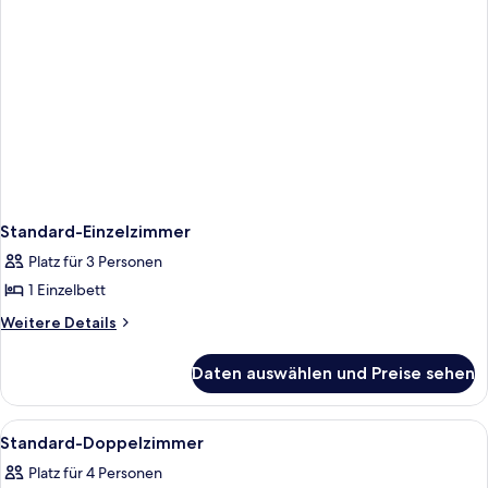
Standard-Einzelzimmer
Platz für 3 Personen
1 Einzelbett
Weitere
Weitere Details
Details
für
Daten auswählen und Preise sehen
Standard-
Einzelzimmer
Alle
Ein Hotelzimmer mit zwei Betten, ein
9
Standard-Doppelzimmer
Fotos
Platz für 4 Personen
für