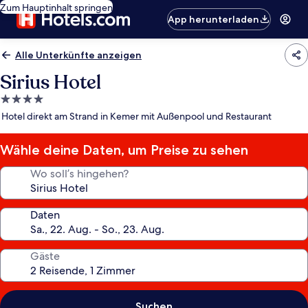
Zum Hauptinhalt springen
App herunterladen
Alle Unterkünfte anzeigen
Sirius Hotel
4.0-
Sterne-
Hotel direkt am Strand in Kemer mit Außenpool und Restaurant
Unterkunft
Wähle deine Daten, um Preise zu sehen
Wo soll’s hingehen?
Daten
Gäste
Suchen