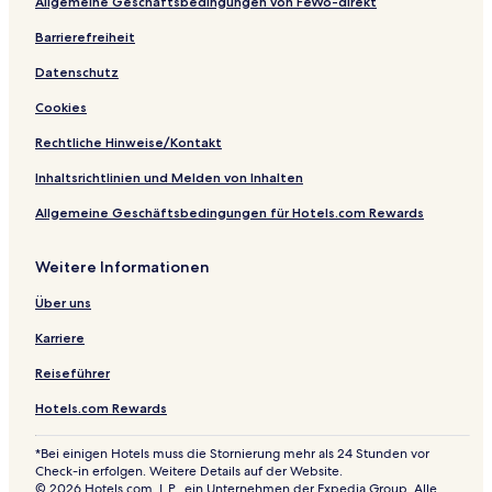
Allgemeine Geschäftsbedingungen von FeWo-direkt
s
l
-
A
i
I
A
l
Barrierefreiheit
v
n
l
l
Datenschutz
e
c
l
I
l
I
n
Cookies
u
n
c
s
c
l
Rechtliche Hinweise/Kontakt
i
l
u
v
u
s
Inhaltsrichtlinien und Melden von Inhalten
e
s
i
Allgemeine Geschäftsbedingungen für Hotels.com Rewards
i
v
v
e
e
Weitere Informationen
Über uns
Karriere
Reiseführer
Hotels.com Rewards
*Bei einigen Hotels muss die Stornierung mehr als 24 Stunden vor
Check-in erfolgen. Weitere Details auf der Website.
© 2026 Hotels.com, L.P., ein Unternehmen der Expedia Group. Alle