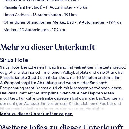
Phaselis (antike Stadt)
- 11 Autominuten
- 7.5 km
Liman Caddesi
- 18 Autominuten
- 19.1 km
Öffentlicher Strand Kemer Merkez Batı
- 19 Autominuten
- 19.4 km
Marina
- 20 Autominuten
- 17.2 km
Mehr zu dieser Unterkunft
Sirius Hotel
Sirius Hotel besitzt einen Privatstrand mit vielseitigem Freizeitangebot;
es gibt u. a. Sonnenschirme, einen Volleyballplatz und eine Strandbar.
Phaselis (antike Stadt) ist mit dem Auto nur 10 Minuten entfernt. Ein
Außenpool sorgt für Abkühlung und wenn dir der Sinn nach
Entspannung steht, kannst du dich mit Massagen verwöhnen lassen.
Das Restaurant eignet sich prima, wenn du einen Happen essen
möchtest. Für kühle Getränke dagegen bist du in der Bar/Lounge an
der richtigen Adresse. Ein kostenloser Kinderclub, eine Poolbar und
Fitnessmöglichkeiten gehören zu den weiteren Highlights.
Mehr zu dieser Unterkunft anzeigen
Weitere Infos zu dieser Unterkunft