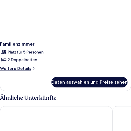
Familienzimmer
Platz für 5 Personen
2 Doppelbetten
Weitere
Weitere Details
Details
für
Daten auswählen und Preise sehen
Familienzimmer
Ähnliche Unterkünfte
Swandor Hotels & Resorts - Kemer - All Inclusive
Caner Ho