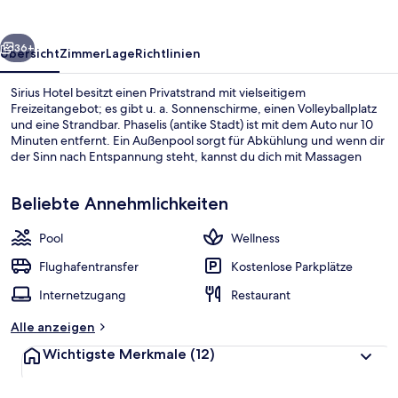
rück
Weiter
36+
Übersicht
Zimmer
Lage
Richtlinien
Sirius Hotel besitzt einen Privatstrand mit vielseitigem
Freizeitangebot; es gibt u. a. Sonnenschirme, einen Volleyballplatz
und eine Strandbar. Phaselis (antike Stadt) ist mit dem Auto nur 10
Minuten entfernt. Ein Außenpool sorgt für Abkühlung und wenn dir
der Sinn nach Entspannung steht, kannst du dich mit Massagen
verwöhnen lassen. Das Restaurant eignet sich prima, wenn du einen
Happen essen möchtest. Für kühle Getränke dagegen bist du in der
Beliebte Annehmlichkeiten
Bar/Lounge an der richtigen Adresse. Ein kostenloser Kinderclub,
eine Poolbar und Fitnessmöglichkeiten gehören zu den weiteren
Highlights.
Pool
Wellness
Außenpool, geöffnet von 07:00 Uhr b
Flughafentransfer
Kostenlose Parkplätze
Internetzugang
Restaurant
Alle anzeigen
Wichtigste Merkmale
(12)