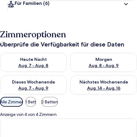
Für Familien
(6)
Zimmeroptionen
Überprüfe die Verfügbarkeit für diese Daten
Überprüfe die Verfügbarkeit für heute Nacht, Aug. 7 - Aug. 8.
Überprüfe die Verfügbarkeit f
Heute Nacht
Morgen
Aug. 7 - Aug. 8
Aug. 8 - Aug. 9
Überprüfe die Verfügbarkeit für dieses Wochenende, Aug. 7 - 
Überprüfe die Verfügbarkeit f
Dieses Wochenende
Nächstes Wochenende
Aug. 7 - Aug. 9
Aug. 14 - Aug. 16
Verfügbare
Alle Zimmer
1 Bett
2 Betten
Filter
für
Anzeige von 4 von 4 Zimmern
Zimmer