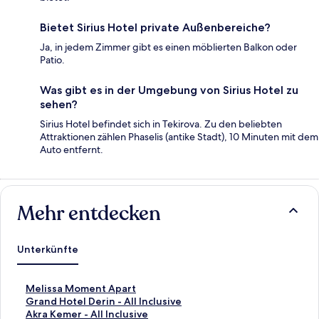
Bietet Sirius Hotel private Außenbereiche?
Ja, in jedem Zimmer gibt es einen möblierten Balkon oder
Patio.
Was gibt es in der Umgebung von Sirius Hotel zu
sehen?
Sirius Hotel befindet sich in Tekirova. Zu den beliebten
Attraktionen zählen Phaselis (antike Stadt), 10 Minuten mit dem
Auto entfernt.
Mehr entdecken
Unterkünfte
L
Melissa Moment Apart
i
L
Grand Hotel Derin - All Inclusive
n
i
L
Akra Kemer - All Inclusive