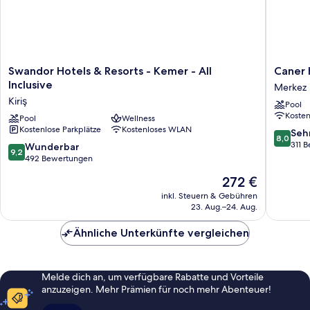
Swandor
Caner
Swandor Hotels & Resorts - Kemer - All
Caner 
Hotels
Hotel
Inclusive
Merkez
&
Merkez
Kiriş
Pool
Resorts
Koste
-
Pool
Wellness
Kostenlose Parkplätze
Kostenloses WLAN
Kemer
8.0
Seh
8,0
-
von
311 
9.2
Wunderbar
9,2
All
10,
von
492 Bewertungen
Inclusive
Sehr
10,
Der
272 €
Kiriş
gut,
Wunderbar,
Preis
311
492
inkl. Steuern & Gebühren
beträgt
Bewert
23. Aug.–24. Aug.
Bewertungen
272 €
Ähnliche Unterkünfte vergleichen
Melde dich an, um verfügbare Rabatte und Vorteile
anzuzeigen. Mehr Prämien für noch mehr Abenteuer!