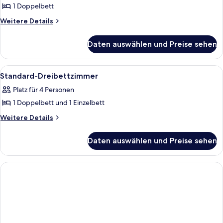
1 Doppelbett
Standard-
Doppelzimmer
Weitere
Weitere Details
Details
anzeigen
für
Daten auswählen und Preise sehen
Standard-
Doppelzimmer
Alle
Ein Hotelzimmer mit zwei Betten, ein
4
Standard-Dreibettzimmer
Fotos
Platz für 4 Personen
für
1 Doppelbett und 1 Einzelbett
Standard-
Dreibettzimmer
Weitere
Weitere Details
Details
anzeigen
für
Daten auswählen und Preise sehen
Standard-
Dreibettzimmer