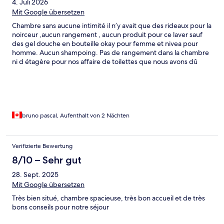
4. Juli 2026
Mit Google übersetzen
Chambre sans aucune intimité il n’y avait que des rideaux pour la
noirceur ,aucun rangement , aucun produit pour ce laver sauf
des gel douche en bouteille okay pour femme et nivea pour
homme. Aucun shampoing. Pas de rangement dans la chambre
ni d étagère pour nos affaire de toilettes que nous avons dû
déposer sur notre glacière. Beaucoup de bruit si vous former en
bas et juste 2 minin frigo .vous ne pouvez pas manger sur place
aucune table tous nos déjeuner et souper on du ce faire au
restaurant
bruno pascal, Aufenthalt von 2 Nächten
Verifizierte Bewertung
8/10 – Sehr gut
28. Sept. 2025
Mit Google übersetzen
Très bien situé, chambre spacieuse, très bon accueil et de très
bons conseils pour notre séjour