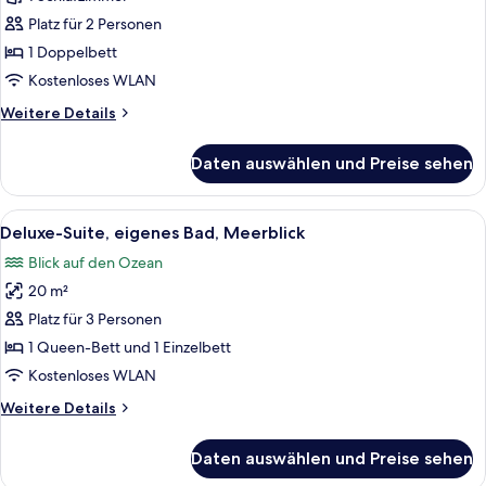
1
Doppelbett,
Platz für 2 Personen
Gemeinschaftsbad,
1 Doppelbett
Gartenblick
Kostenloses WLAN
anzeigen
Weitere
Weitere Details
Details
für
Daten auswählen und Preise sehen
Deluxe-
Zimmer,
1
Alle
Deluxe-Suite, eigenes Bad, Meerblick
5
Doppelbett,
Deluxe-Suite, eigenes Bad, Meerblick
Fotos
Gemeinschaftsbad,
Blick auf den Ozean
Gartenblick
für
20 m²
Deluxe-
Suite,
Platz für 3 Personen
eigenes
1 Queen-Bett und 1 Einzelbett
Bad,
Kostenloses WLAN
Meerblick
Weitere
Weitere Details
anzeigen
Details
für
Daten auswählen und Preise sehen
Deluxe-
Suite,