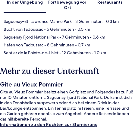
In der Umgebung
Fortbewegung vor
Restaurants
Ort
Saguenay–St. Lawrence Marine Park
- 3 Gehminuten
- 0.3 km
Bucht von Tadoussac
- 5 Gehminuten
- 0.5 km
Saguenay Fjord National Park
- 7 Gehminuten
- 0.6 km
Hafen von Tadoussac
- 8 Gehminuten
- 0.7 km
Sentier de la Pointe-de-l'Islet
- 12 Gehminuten
- 1.0 km
Mehr zu dieser Unterkunft
Gite au Vieux Pommier
Gite au Vieux Pommier besitzt einen Golfplatz und Folgendes ist zu Fuß
nur 10 Minuten entfernt: Saguenay Fjord National Park. Du kannst dich
in den Tennishallen auspowern oder dich bei einem Drink in der
Bar/Lounge entspannen. Ein Tennisplatz im Freien, eine Terrasse und
ein Garten gehören ebenfalls zum Angebot. Andere Reisende lieben
das hilfsbereite Personal.
Informationen zu den Rechten zur Stornierung