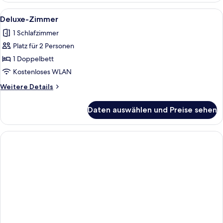
eigenes
Alle
Deluxe-Zimmer | Kostenloses WLAN
2
Bad,
Deluxe-Zimmer
Fotos
Meerblick
1 Schlafzimmer
für
Platz für 2 Personen
Deluxe-
Zimmer
1 Doppelbett
anzeigen
Kostenloses WLAN
Weitere
Weitere Details
Details
für
Daten auswählen und Preise sehen
Deluxe-
Zimmer