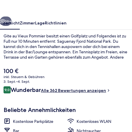
rück
Weiter
36+
Übersicht
Zimmer
Lage
Richtlinien
Gite au Vieux Pommier besitzt einen Golfplatz und Folgendes ist zu
Fuß nur 10 Minuten entfernt: Saguenay Fjord National Park. Du
kannst dich in den Tennishallen auspowern oder dich bei einem
Drink in der Bar/Lounge entspannen. Ein Tennisplatz im Freien, eine
Terrasse und ein Garten gehören ebenfalls zum Angebot. Andere
Reisende lieben das hilfsbereite Personal.
Der
100 €
aktuelle
inkl. Steuern & Gebühren
Preis
3. Sept.–4. Sept.
Blick von der Unterkunft
beträgt
Bewertungen
Wunderbar
9,0
Alle 362 Bewertungen anzeigen
100 €.
9,0 von 10.
Beliebte Annehmlichkeiten
Kostenlose Parkplätze
Kostenloses WLAN
Bar
Nichtraucher