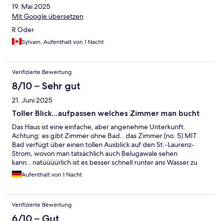
19. Mai 2025
Mit Google übersetzen
R Oder
Sylvain, Aufenthalt von 1 Nacht
Verifizierte Bewertung
8/10 – Sehr gut
21. Juni 2025
Toller Blick...aufpassen welches Zimmer man bucht
Das Haus ist eine einfache, aber angenehme Unterkunft.
Achtung: es gibt Zimmer ohne Bad...das Zimmer (no. 5) MIT
Bad verfügt über einen tollen Ausblick auf den St.-Laurenz-
Strom, wovon man tatsächlich auch Belugawale sehen
kann...natüüüürlich ist es besser schnell runter ans Wasser zu
gehen - dann sieht man sie noch besser. Kleiner Nachteil: keine
Aufenthalt von 1 Nacht
"Rezeption"...nur ein Zettel auf Französisch an der Tür, das man
jemand anrufen soll. Macht vor allem dann keinen Spaß, wenn
man im strömenden Regen ankommt und für einen Anruf im
Verifizierte Bewertung
Ausland hohe Gebühren zahlen muss. Trotzdem:
empfehlenswert
6/10 – Gut