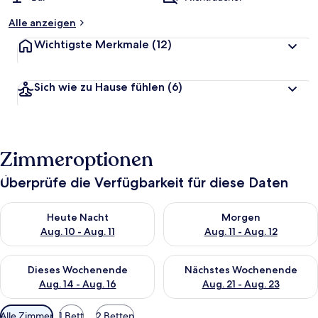
Alle anzeigen
Wichtigste Merkmale
(12)
Sich wie zu Hause fühlen
(6)
Zimmeroptionen
Überprüfe die Verfügbarkeit für diese Daten
Überprüfe die Verfügbarkeit für heute Nacht, Aug. 10 - Aug. 11
Überprüfe die Verfügbarkeit fü
Heute Nacht
Morgen
Aug. 10 - Aug. 11
Aug. 11 - Aug. 12
Überprüfe die Verfügbarkeit für dieses Wochenende, Aug. 14 -
Überprüfe die Verfügbarkeit f
Dieses Wochenende
Nächstes Wochenende
Aug. 14 - Aug. 16
Aug. 21 - Aug. 23
Verfügbare
Alle Zimmer
1 Bett
2 Betten