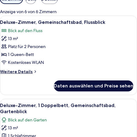
Filter
für
Anzeige von 6 von 6 Zimmern
Zimmer
Alle
Deluxe-Zimmer, Gemeinschaftsbad, Fl
6
Deluxe-Zimmer, Gemeinschaftsbad, Flussblick
Fotos
Blick auf den Fluss
für
13 m²
Deluxe-
Zimmer,
Platz für 2 Personen
Gemeinschaftsbad,
1 Queen-Bett
Flussblick
Kostenloses WLAN
anzeigen
Weitere
Weitere Details
Details
für
Daten auswählen und Preise sehen
Deluxe-
Zimmer,
Gemeinschaftsbad,
Alle
Deluxe-Zimmer, 1 Doppelbett, Gemein
4
Flussblick
Deluxe-Zimmer, 1 Doppelbett, Gemeinschaftsbad,
Fotos
Gartenblick
für
Blick auf den Garten
Deluxe-
13 m²
Zimmer,
1 Schlafzimmer