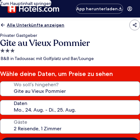
Zum Hauptinhalt springen
App herunterladen
Alle Unterkünfte anzeigen
Privater Gastgeber
Gite au Vieux Pommier
3.0-
Sterne-
B&B in Tadoussac mit Golfplatz und Bar/Lounge
Unterkunft
Wähle deine Daten, um Preise zu sehen
Wo soll’s hingehen?
Daten
Gäste