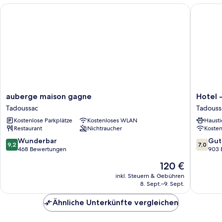
auberge maison gagne
Hotel - 
auberge
Hotel
auberge maison gagne
Hotel 
maison
-
Tadoussac
Tadouss
gagne
Motel
Kostenlose Parkplätze
Kostenloses WLAN
Hausti
Tadoussac
George
Restaurant
Nichtraucher
Koste
Tadouss
9.2
7.0
Wunderbar
Gut
9,2
7,0
von
von
468 Bewertungen
903 
10,
10,
Der
120 €
Wunderbar,
Gut,
Preis
468
903
inkl. Steuern & Gebühren
beträgt
8. Sept.–9. Sept.
Bewertungen
Bewert
120 €
Ähnliche Unterkünfte vergleichen