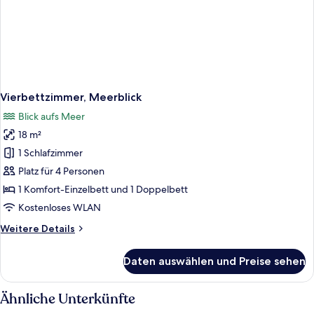
Vierbettzimmer, Meerblick
Blick aufs Meer
18 m²
1 Schlafzimmer
Platz für 4 Personen
1 Komfort-Einzelbett und 1 Doppelbett
Kostenloses WLAN
Weitere
Weitere Details
Details
für
Daten auswählen und Preise sehen
Vierbettzimmer,
Meerblick
Ähnliche Unterkünfte