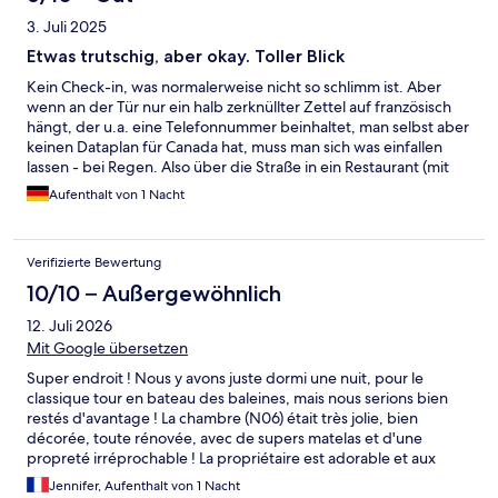
3. Juli 2025
Etwas trutschig, aber okay. Toller Blick
Kein Check-in, was normalerweise nicht so schlimm ist. Aber
wenn an der Tür nur ein halb zerknüllter Zettel auf französisch
hängt, der u.a. eine Telefonnummer beinhaltet, man selbst aber
keinen Dataplan für Canada hat, muss man sich was einfallen
lassen - bei Regen. Also über die Straße in ein Restaurant (mit
Zimmer), das von nix weiß, aber freundlicherweise anruft. Nach
Aufenthalt von 1 Nacht
ein paar Minuten erscheint eine Frau, die einen kurz einweist
und wieder verschwindet. Wir hatten Zimmer no.5...das einzige
mit eigenem Bad. Also Vorsicht beim Buchen! Das Haus ist sehr
Verifizierte Bewertung
sehr hellhörig. Die einzigen Mitbewohner "beschwerten" sich
doch glatt, weil wir gegen 7h los mussten - und zwar leise. Die
10/10 – Außergewöhnlich
Ausstattung ist sehr trutschig. Kein Kaffeekocher. Keine
12. Juli 2026
Klimaanlage. Man kann eine allgemein zugängliche Veranda
nutzen, von der man einen guten Blick auf die Bucht hat. Sahen
Mit Google übersetzen
sogar Belugawale (wenn auch nur Stecknadel groß).
Super endroit ! Nous y avons juste dormi une nuit, pour le
classique tour en bateau des baleines, mais nous serions bien
restés d'avantage ! La chambre (N06) était très jolie, bien
décorée, toute rénovée, avec de supers matelas et d'une
propreté irréprochable ! La propriétaire est adorable et aux
petits soins!! Elle nous a donné de supers conseils, merci à elle!
Jennifer, Aufenthalt von 1 Nacht