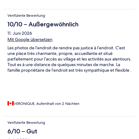
🙏 Allez y les yeux fermés !!
Verifizierte Bewertung
10/10 – Außergewöhnlich
11. Juni 2026
Mit Google übersetzen
Les photos de l’endroit de rendre pas justice à l’endroit. C’est
une place très charmante, propre, accueillante et situé
parfaitement pour l’accès au village et les activités aux alentours.
Tout es à une distance de quelques minutes de marche. La
famille propriétaire de l’endroit est très sympathique et flexible .
De plus, leur garçon a fait un travail exceptionnel lors de notre
arrivée. Nous y retournerons, c’est certain.
VERONIQUE, Aufenthalt von 2 Nächten
Verifizierte Bewertung
6/10 – Gut