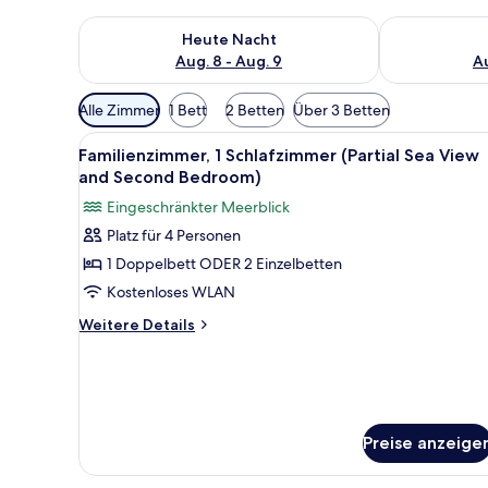
Überprüfe die Verfügbarkeit für heute Nacht, Aug. 8
Überprüfe die
Heute Nacht
Aug. 8 - Aug. 9
Au
Verfügbare
Alle Zimmer
1 Bett
2 Betten
Über 3 Betten
Filter
Alle
Ein Hotelzimmer mit zwei Bette
für
7
Familienzimmer, 1 Schlafzimmer (Partial Sea View
Fotos
Zimmer
and Second Bedroom)
für
Eingeschränkter Meerblick
Familienzimmer,
Platz für 4 Personen
1
1 Doppelbett ODER 2 Einzelbetten
Schlafzimmer
(Partial
Kostenloses WLAN
Sea
Weitere
Weitere Details
View
Details
für
and
Familienzimmer,
Second
1
Bedroom)
Schlafzimmer
anzeigen
(Partial
Preise anzeige
Sea
View