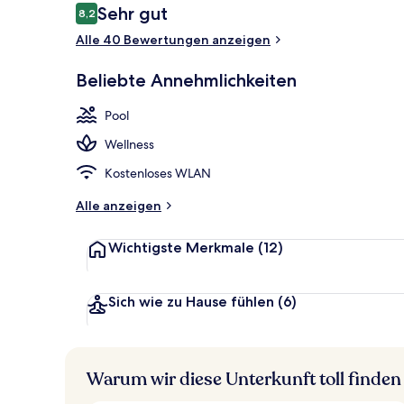
Bewertungen
Sehr gut
8,2
8,2 von 10.
Alle 40 Bewertungen anzeigen
Außen-Kinder
Beliebte Annehmlichkeiten
Pool
Wellness
Kostenloses WLAN
Alle anzeigen
Wichtigste Merkmale
(12)
Sich wie zu Hause fühlen
(6)
Warum wir diese Unterkunft toll finden