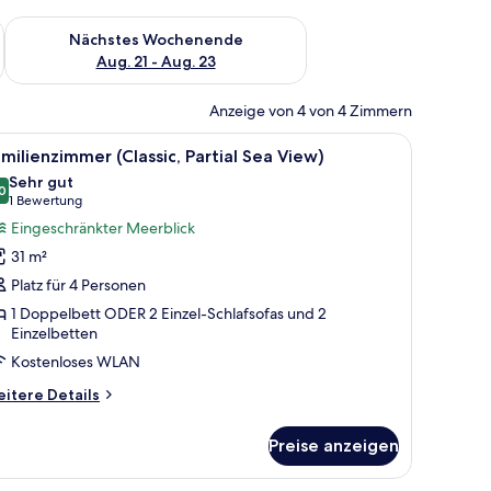
es Wochenende, Aug. 14 - Aug. 16.
Überprüfe die Verfügbarkeit für nächstes Wochenende, Aug. 2
Nächstes Wochenende
Aug. 21 - Aug. 23
Anzeige von 4 von 4 Zimmern
 Fenster mit Jalousien.
em Schreibtisch, einem Stuhl, einem Fernseher und einem Fenster mit Vorhän
le
Ein modernes Hotelzimmer mit zwei beigen So
8
milienzimmer (Classic, Partial Sea View)
otos
Sehr gut
ür
0
8,0 von 10
(1
1 Bewertung
amilienzimmer
Bewertung)
Eingeschränkter Meerblick
lassic,
31 m²
rtial
Platz für 4 Personen
ea
1 Doppelbett ODER 2 Einzel-Schlafsofas und 2
iew)
Einzelbetten
nzeigen
Kostenloses WLAN
itere
itere Details
tails
r
Preise anzeigen
milienzimmer
lassic,