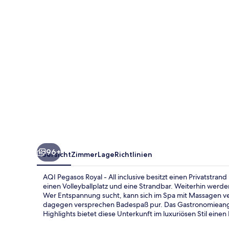
All
inclusive
96+
Übersicht
Zimmer
Lage
Richtlinien
AQI Pegasos Royal - All inclusive besitzt einen Privatstrand
einen Volleyballplatz und eine Strandbar. Weiterhin wer
Wer Entspannung sucht, kann sich im Spa mit Massagen ve
dagegen versprechen Badespaß pur. Das Gastronomieangeb
Highlights bietet diese Unterkunft im luxuriösen Stil eine