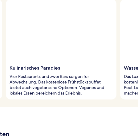
Kulinarisches Paradies
Wasse
Vier Restaurants und zwei Bars sorgen für
Das Lu
Abwechslung. Das kostenlose Frühstücksbuffet
kostenl
bietet auch vegetarische Optionen. Veganes und
Pool-L
lokales Essen bereichern das Erlebnis.
machen 
aten