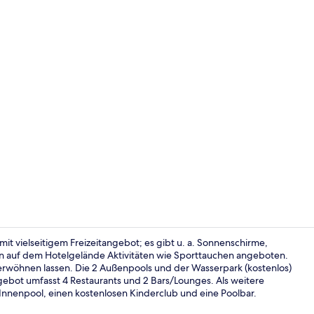
Video der U
 mit vielseitigem Freizeitangebot; es gibt u. a. Sonnenschirme,
den auf dem Hotelgelände Aktivitäten wie Sporttauchen angeboten.
rwöhnen lassen. Die 2 Außenpools und der Wasserpark (kostenlos)
Ansicht von
ot umfasst 4 Restaurants und 2 Bars/Lounges. Als weitere
n Innenpool, einen kostenlosen Kinderclub und eine Poolbar.