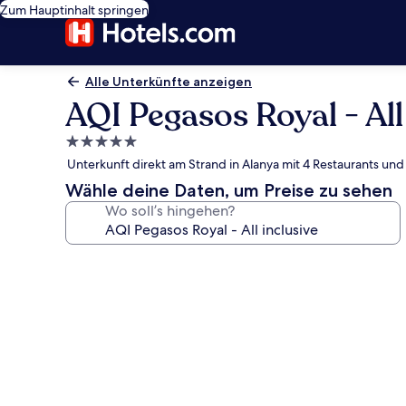
Zum Hauptinhalt springen
Alle Unterkünfte anzeigen
AQI Pegasos Royal - All
5.0-
Sterne-
Unterkunft direkt am Strand in Alanya mit 4 Restaurants u
Unterkunft
Wähle deine Daten, um Preise zu sehen
Wo soll’s hingehen?
Fotogalerie
von
AQI
Pegasos
Royal
-