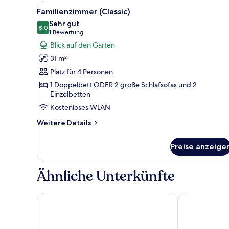
Alle
Ein Hotelzimmer mit Bett, Schr
and
9
Familienzimmer (Classic)
Second
Fotos
Sehr gut
Bedroom)
für
8,0
8,0 von 10
(1
1 Bewertung
Familienzimmer
Bewertung)
Blick auf den Garten
(Classic)
31 m²
anzeigen
Platz für 4 Personen
1 Doppelbett ODER 2 große Schlafsofas und 2
Einzelbetten
Kostenloses WLAN
Weitere
Weitere Details
Details
für
Preise anzeige
Familienzimmer
(Classic)
Ähnliche Unterkünfte
AQI Pegasos Resort - All inclusive
AQI Pegasos Cl