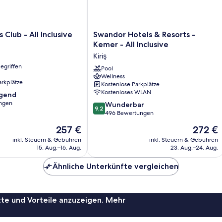
Swandor
Club - All Inclusive
Swandor Hotels & Resorts -
Hotels
Kemer - All Inclusive
&
Kiriş
Resorts
egriffen
-
Pool
Wellness
Kemer
arkplätze
Kostenlose Parkplätze
-
Kostenloses WLAN
agend
All
ngen
9.2
Inclusive
Wunderbar
9,2
von
Kiriş
496 Bewertungen
,
10,
Der
Der
257 €
272 €
Wunderbar,
Preis
Preis
496
inkl. Steuern & Gebühren
inkl. Steuern & Gebühren
beträgt
beträgt
15. Aug.–16. Aug.
23. Aug.–24. Aug.
Bewertungen
257 €
272 €
Ähnliche Unterkünfte vergleichen
te und Vorteile anzuzeigen. Mehr