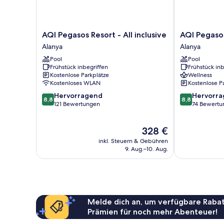
AQI
AQI
AQI Pegasos Resort - All inclusive
AQI Pegasos 
Pegasos
Pegasos
Alanya
Alanya
Resort
Club
Pool
Pool
-
-
Frühstück inbegriffen
Frühstück inb
All
All
Kostenlose Parkplätze
Wellness
inclusive
Inclusive
Kostenloses WLAN
Kostenlose P
Alanya
Alanya
8.8
8.8
Hervorragend
Hervorr
8,8
8,8
von
von
121 Bewertungen
74 Bewertu
10,
10,
Hervorragend,
Hervorragend
Der
328 €
121
74
Preis
Bewertungen
Bewertungen
inkl. Steuern & Gebühren
beträgt
9. Aug.–10. Aug.
328 €
Melde dich an, um verfügbare Rabat
Prämien für noch mehr Abenteuer!