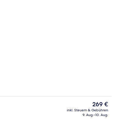
Garten
nterkunft
Der
269 €
aktuelle
inkl. Steuern & Gebühren
Preis
9. Aug.–10. Aug.
 oben
Buffet
beträgt
269 €.