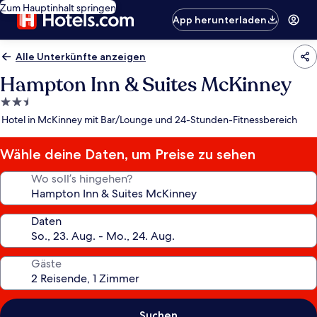
Zum Hauptinhalt springen
App herunterladen
Alle Unterkünfte anzeigen
Hampton Inn & Suites McKinney
2.5-
Sterne-
Hotel in McKinney mit Bar/Lounge und 24-Stunden-Fitnessbereich
Unterkunft
Wähle deine Daten, um Preise zu sehen
Wo soll’s hingehen?
Daten
Gäste
Suchen