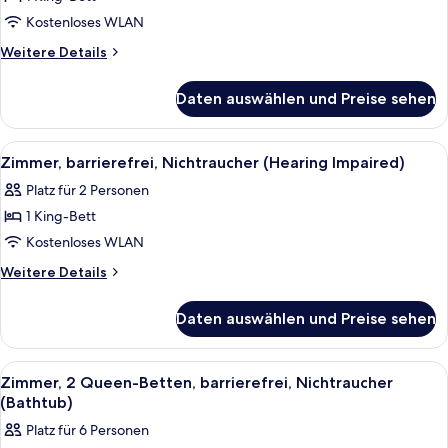
Studio,
barrierefrei,
Kostenloses WLAN
Nichtraucher
Weitere
Weitere Details
(Roll-
Details
für
in
Daten auswählen und Preise sehen
Studio,
Shower)
barrierefrei,
anzeigen
Nichtraucher
Alle
Ein Hotelzimmer mit Bett, Fernseher a
4
(Roll-
Zimmer, barrierefrei, Nichtraucher (Hearing Impaired)
Fotos
in
Platz für 2 Personen
Shower)
für
1 King-Bett
Zimmer,
barrierefrei,
Kostenloses WLAN
Nichtraucher
Weitere
Weitere Details
(Hearing
Details
für
Impaired)
Daten auswählen und Preise sehen
Zimmer,
anzeigen
barrierefrei,
Nichtraucher
Alle
Ein Flur mit zwei Türen, einem Kleide
4
(Hearing
Zimmer, 2 Queen-Betten, barrierefrei, Nichtraucher
Fotos
Impaired)
(Bathtub)
für
Platz für 6 Personen
Zimmer,