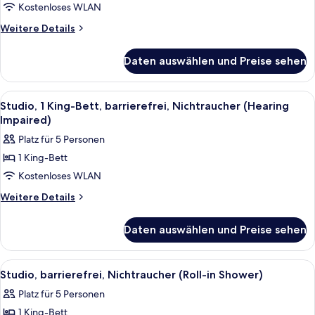
Kostenloses WLAN
Bett
und
Weitere
Weitere Details
Details
Schlafsofa,
für
barrierefrei,
Daten auswählen und Preise sehen
Zimmer,
Nichtraucher
1 King-
(Hearing)
Bett
Alle
Ein Hotelzimmer mit Bett, Fernseher a
4
und
anzeigen
Studio, 1 King-Bett, barrierefrei, Nichtraucher (Hearing
Fotos
Schlafsofa,
Impaired)
barrierefrei,
für
Platz für 5 Personen
Nichtraucher
Studio,
(Hearing)
1 King-Bett
1 King-
Kostenloses WLAN
Bett,
barrierefrei,
Weitere
Weitere Details
Details
Nichtraucher
für
(Hearing
Daten auswählen und Preise sehen
Studio,
Impaired)
1 King-
anzeigen
Bett,
Alle
Ein Hotelzimmer mit Bett, Fernseher a
4
barrierefrei,
Studio, barrierefrei, Nichtraucher (Roll-in Shower)
Fotos
Nichtraucher
Platz für 5 Personen
(Hearing
für
Impaired)
1 King-Bett