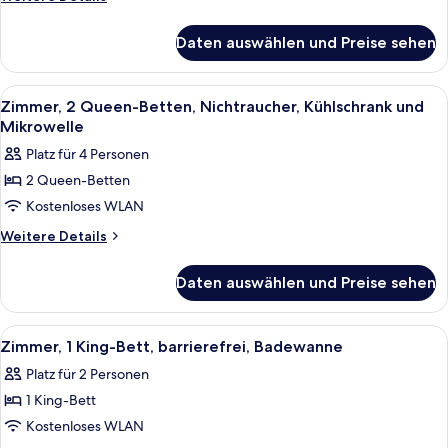
Nichtraucher,
Details
für
Kochnische
Daten auswählen und Preise sehen
Studio,
anzeigen
1 King-
Bett,
Alle
Ein Hotelzimmer mit zwei Betten, ein
8
Nichtraucher,
Zimmer, 2 Queen-Betten, Nichtraucher, Kühlschrank und
Fotos
Kochnische
Mikrowelle
für
Platz für 4 Personen
Zimmer,
2 Queen-Betten
2 Queen-
Kostenloses WLAN
Betten,
Nichtraucher,
Weitere
Weitere Details
Details
Kühlschrank
für
und
Daten auswählen und Preise sehen
Zimmer,
Mikrowelle
2 Queen-
anzeigen
Betten,
Alle
Ein Hotelzimmer mit Bett, Fernseher a
4
Nichtraucher,
Zimmer, 1 King-Bett, barrierefrei, Badewanne
Fotos
Kühlschrank
Platz für 2 Personen
und
für
Mikrowelle
1 King-Bett
Zimmer,
1 King-
Kostenloses WLAN