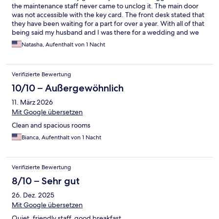
the maintenance staff never came to unclog it. The main door
was not accessible with the key card. The front desk stated that
they have been waiting for a part for over a year. With all of that
being said my husband and I was there for a wedding and we
were pleased with the location to everything.
Natasha, Aufenthalt von 1 Nacht
Verifizierte Bewertung
10/10 – Außergewöhnlich
11. März 2026
Mit Google übersetzen
Clean and spacious rooms
Bianca, Aufenthalt von 1 Nacht
Verifizierte Bewertung
8/10 – Sehr gut
26. Dez. 2025
Mit Google übersetzen
Quiet, friendly staff, good breakfast