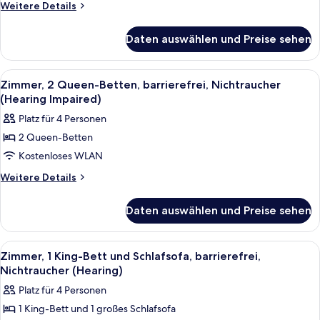
Bett,
Weitere
Weitere Details
barrierefrei,
Details
für
Badewanne
Daten auswählen und Preise sehen
Zimmer,
anzeigen
1 King-
Bett,
Alle
Ein Flur mit zwei Türen, einem Kleide
5
barrierefrei,
Zimmer, 2 Queen-Betten, barrierefrei, Nichtraucher
Fotos
Badewanne
(Hearing Impaired)
für
Platz für 4 Personen
Zimmer,
2 Queen-Betten
2 Queen-
Kostenloses WLAN
Betten,
barrierefrei,
Weitere
Weitere Details
Details
Nichtraucher
für
(Hearing
Daten auswählen und Preise sehen
Zimmer,
Impaired)
2 Queen-
anzeigen
Betten,
Alle
Ein Hotelzimmer mit Bett, Fernseher a
4
barrierefrei,
Zimmer, 1 King-Bett und Schlafsofa, barrierefrei,
Fotos
Nichtraucher
Nichtraucher (Hearing)
(Hearing
für
Platz für 4 Personen
Impaired)
Zimmer,
1 King-Bett und 1 großes Schlafsofa
1 King-