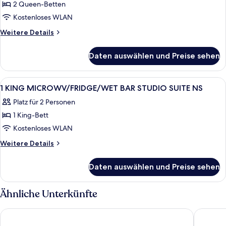
2 Queen-Betten
2 Queen-
Kostenloses WLAN
Betten,
barrierefrei,
Weitere
Weitere Details
Details
Nichtraucher
für
(Bathtub)
Daten auswählen und Preise sehen
Zimmer,
anzeigen
2 Queen-
Betten,
Alle
Ein Hotelzimmer mit Bett, Schreibtisch
16
barrierefrei,
1 KING MICROWV/FRIDGE/WET BAR STUDIO SUITE NS
Fotos
Nichtraucher
Platz für 2 Personen
(Bathtub)
für
1 King-Bett
1
KING
Kostenloses WLAN
MICROWV/FRIDGE/WET
Weitere
Weitere Details
BAR
Details
für
STUDIO
Daten auswählen und Preise sehen
1
SUITE
KING
NS
MICROWV/FRIDGE/WET
Ähnliche Unterkünfte
anzeigen
BAR
STUDIO
La Quinta Inn & Suites by Wyndham McKinney
SpringHi
SUITE
NS