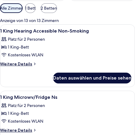
Verfügbare
Alle Zimmer
1 Bett
2 Betten
Filter
für
Anzeige von 13 von 13 Zimmern
Zimmer
Alle
Ein Hotelzimmer mit einem Bett, eine
11
1 King Hearing Accessible Non-Smoking
Fotos
Platz für 2 Personen
für
1 King-Bett
1
King
Kostenloses WLAN
Hearing
Weitere
Weitere Details
Accessible
Details
für
Non-
Daten auswählen und Preise sehen
1
Smoking
King
anzeigen
Hearing
Alle
Ein Hotelzimmer mit einem Bett, eine
3
Accessible
1 King Microwv/Fridge Ns
Fotos
Non-
Platz für 2 Personen
Smoking
für
1 King-Bett
1
King
Kostenloses WLAN
Microwv/Fridge
Weitere
Weitere Details