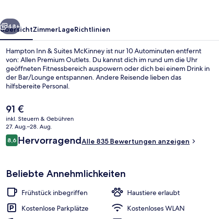
McKinney
rück
Weiter
48+
Übersicht
Zimmer
Lage
Richtlinien
Hampton Inn & Suites McKinney ist nur 10 Autominuten entfernt
von: Allen Premium Outlets. Du kannst dich im rund um die Uhr
geöffneten Fitnessbereich auspowern oder dich bei einem Drink in
der Bar/Lounge entspannen. Andere Reisende lieben das
hilfsbereite Personal.
Der
91 €
aktuelle
inkl. Steuern & Gebühren
Preis
27. Aug.–28. Aug.
Rezeption
beträgt
Bewertungen
Hervorragend
8,6
Alle 835 Bewertungen anzeigen
91 €.
8,6 von 10.
Beliebte Annehmlichkeiten
Frühstück inbegriffen
Haustiere erlaubt
Kostenlose Parkplätze
Kostenloses WLAN