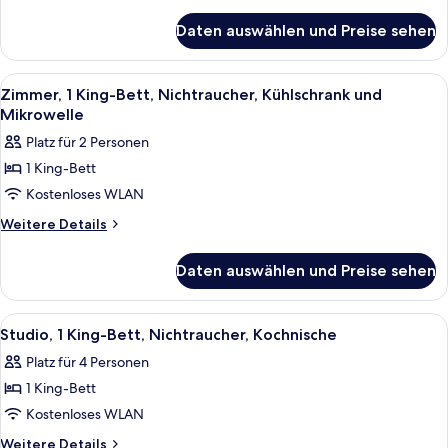
Ns
Details
für
anzeigen
Daten auswählen und Preise sehen
1
King
Microwv/Fridge
Alle
Ein Hotelzimmer mit Bett, Sofa, Ferns
5
Ns
Zimmer, 1 King-Bett, Nichtraucher, Kühlschrank und
Fotos
Mikrowelle
für
Platz für 2 Personen
Zimmer,
1 King-Bett
1 King-
Kostenloses WLAN
Bett,
Nichtraucher,
Weitere
Weitere Details
Details
Kühlschrank
für
und
Daten auswählen und Preise sehen
Zimmer,
Mikrowelle
1 King-
anzeigen
Bett,
Alle
Ein Hotelzimmer mit Bett, Schreibtisch
8
Nichtraucher,
Studio, 1 King-Bett, Nichtraucher, Kochnische
Fotos
Kühlschrank
Platz für 4 Personen
und
für
Mikrowelle
1 King-Bett
Studio,
1 King-
Kostenloses WLAN
Bett,
Weitere
Weitere Details