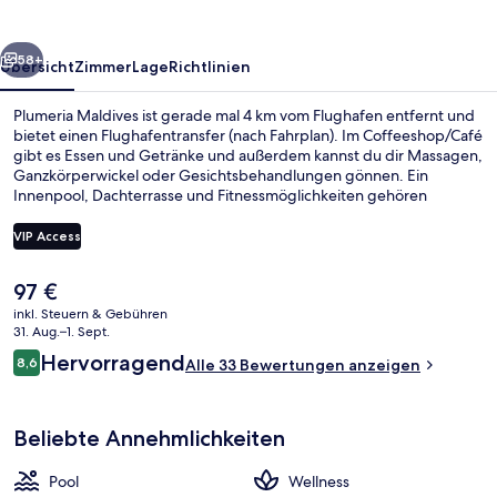
rück
Weiter
58+
Übersicht
Zimmer
Lage
Richtlinien
Plumeria Maldives ist gerade mal 4 km vom Flughafen entfernt und
bietet einen Flughafentransfer (nach Fahrplan). Im Coffeeshop/Café
gibt es Essen und Getränke und außerdem kannst du dir Massagen,
Ganzkörperwickel oder Gesichtsbehandlungen gönnen. Ein
Innenpool, Dachterrasse und Fitnessmöglichkeiten gehören
ebenfalls zum Angebot.
VIP Access
Der
97 €
In Strandnähe, Sporttauchen, Schnorc
aktuelle
inkl. Steuern & Gebühren
Preis
31. Aug.–1. Sept.
beträgt
Bewertungen
Hervorragend
8,6
Alle 33 Bewertungen anzeigen
97 €.
8,6 von 10.
Beliebte Annehmlichkeiten
Pool
Wellness