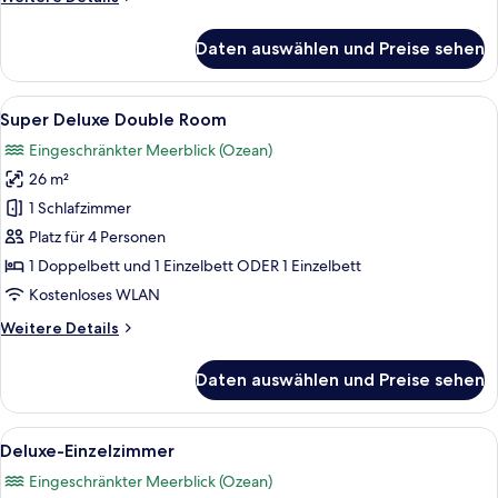
Details
für
Daten auswählen und Preise sehen
Zimmer
Alle
Ein Hotelzimmer mit Bett, Schreibti
6
Super Deluxe Double Room
Fotos
Eingeschränkter Meerblick (Ozean)
für
26 m²
Super
Deluxe
1 Schlafzimmer
Double
Platz für 4 Personen
Room
1 Doppelbett und 1 Einzelbett ODER 1 Einzelbett
anzeigen
Kostenloses WLAN
Weitere
Weitere Details
Details
für
Daten auswählen und Preise sehen
Super
Deluxe
Double
Alle
Ein Hotelzimmer mit Bett, Schreibti
5
Room
Deluxe-Einzelzimmer
Fotos
Eingeschränkter Meerblick (Ozean)
für