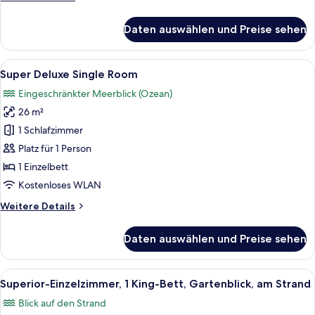
Details
für
Daten auswählen und Preise sehen
Deluxe-
Doppelzimmer
Alle
Ein Hotelzimmer mit Bett, Schreibti
5
Super Deluxe Single Room
Fotos
Eingeschränkter Meerblick (Ozean)
für
26 m²
Super
Deluxe
1 Schlafzimmer
Single
Platz für 1 Person
Room
1 Einzelbett
anzeigen
Kostenloses WLAN
Weitere
Weitere Details
Details
für
Daten auswählen und Preise sehen
Super
Deluxe
Single
Alle
Ein Schlafzimmer mit zwei Betten, Hol
6
Room
Superior-Einzelzimmer, 1 King-Bett, Gartenblick, am Strand
Fotos
Blick auf den Strand
für