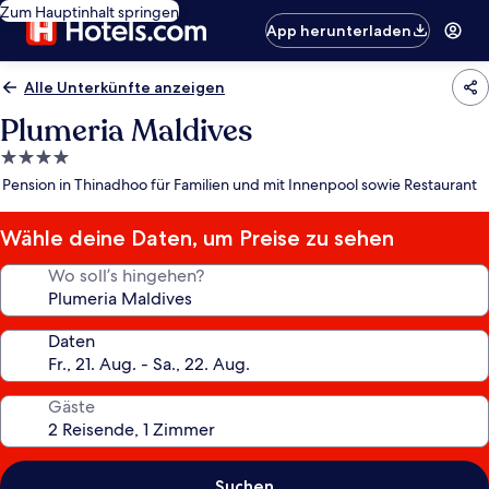
Zum Hauptinhalt springen
App herunterladen
Alle Unterkünfte anzeigen
Plumeria Maldives
4.0-
Sterne-
Pension in Thinadhoo für Familien und mit Innenpool sowie Restaurant
Unterkunft
Wähle deine Daten, um Preise zu sehen
Wo soll’s hingehen?
Daten
Gäste
Suchen