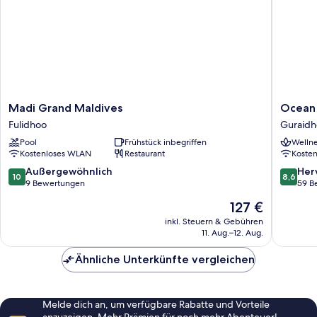
Madi
Ocean
Madi Grand Maldives
Ocean 
Grand
Retreat
Fulidhoo
Guraid
Maldives
&
Pool
Frühstück inbegriffen
Wellne
Fulidhoo
Spa
Kostenloses WLAN
Restaurant
Koste
Guraidh
10.0
8.6
Außergewöhnlich
Her
10
8,6
von
von
9 Bewertungen
59 B
10,
10,
Der
127 €
Außergewöhnlich,
Hervorr
Preis
9
59
inkl. Steuern & Gebühren
beträgt
11. Aug.–12. Aug.
Bewertungen
Bewert
127 €
Ähnliche Unterkünfte vergleichen
Melde dich an, um verfügbare Rabatte und Vorteile