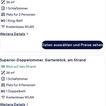
36 m²
Superior-
Einzelzimmer,
1 Schlafzimmer
1 King-
Platz für 2 Personen
Bett,
1 King-Bett
Gartenblick,
Kostenloses WLAN
am
Weitere
Weitere Details
Strand
Details
anzeigen
für
Daten auswählen und Preise sehen
Superior-
Einzelzimmer,
1 King-
Alle
Superior-Doppelzimmer, Gartenblick, a
5
Bett,
Superior-Doppelzimmer, Gartenblick, am Strand
Fotos
Gartenblick,
Blick auf den Strand
am
für
Strand
36 m²
Superior-
Doppelzimmer,
1 Schlafzimmer
Gartenblick,
Platz für 4 Personen
am
1 Doppelbett
Strand
Kostenloses WLAN
anzeigen
Weitere
Weitere Details