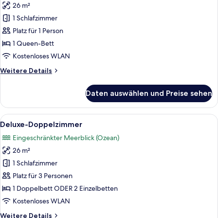
26 m²
Deluxe-
Einzelzimmer
1 Schlafzimmer
anzeigen
Platz für 1 Person
1 Queen-Bett
Kostenloses WLAN
Weitere
Weitere Details
Details
für
Daten auswählen und Preise sehen
Deluxe-
Einzelzimmer
Alle
Ein Hotelzimmer mit zwei Betten, eine
5
Deluxe-Doppelzimmer
Fotos
Eingeschränkter Meerblick (Ozean)
für
26 m²
Deluxe-
Doppelzimmer
1 Schlafzimmer
anzeigen
Platz für 3 Personen
1 Doppelbett ODER 2 Einzelbetten
Kostenloses WLAN
Weitere
Weitere Details