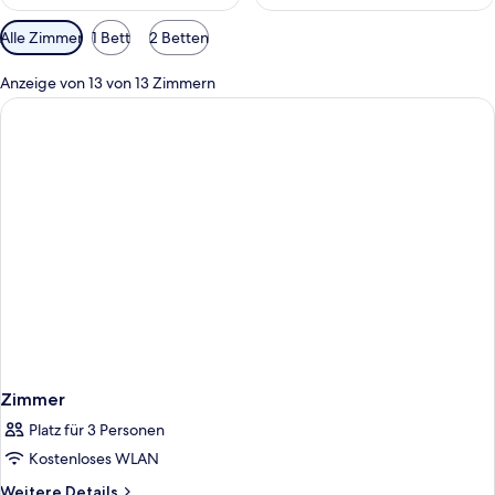
Verfügbare
Alle Zimmer
1 Bett
2 Betten
Filter
für
Anzeige von 13 von 13 Zimmern
Zimmer
Zimmer
Platz für 3 Personen
Kostenloses WLAN
Weitere
Weitere Details