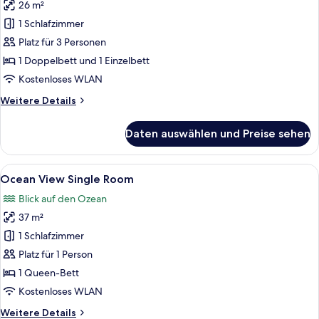
26 m²
Standard-
Doppelzimmer
1 Schlafzimmer
anzeigen
Platz für 3 Personen
1 Doppelbett und 1 Einzelbett
Kostenloses WLAN
Weitere
Weitere Details
Details
für
Daten auswählen und Preise sehen
Standard-
Doppelzimmer
Alle
Ocean View Single Room | Minibar, Zim
5
Ocean View Single Room
Fotos
Blick auf den Ozean
für
37 m²
Ocean
View
1 Schlafzimmer
Single
Platz für 1 Person
Room
1 Queen-Bett
anzeigen
Kostenloses WLAN
Weitere
Weitere Details