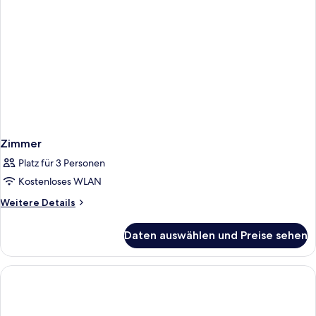
Zimmer
Platz für 3 Personen
Kostenloses WLAN
Weitere
Weitere Details
Details
für
Daten auswählen und Preise sehen
Zimmer