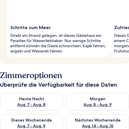
Schritte zum Meer
Zufrie
Direkt am Strand gelegen, ist dieses Gästehaus ein
Dieses 
Paradies für Wasserliebhaber. Nur wenige Schritte
einem Ca
entfernt können die Gäste schnorcheln, Kajak fahren,
morgend
angeln und Wasserski fahren.
Frühstüc
Zimmeroptionen
Überprüfe die Verfügbarkeit für diese Daten
Überprüfe die Verfügbarkeit für heute Nacht, Aug. 7 - Aug. 8.
Überprüfe die Verfügbarkeit f
Heute Nacht
Morgen
Aug. 7 - Aug. 8
Aug. 8 - Aug. 9
Überprüfe die Verfügbarkeit für dieses Wochenende, Aug. 7 - 
Überprüfe die Verfügbarkeit f
Dieses Wochenende
Nächstes Wochenende
Aug. 7 - Aug. 9
Aug. 14 - Aug. 16