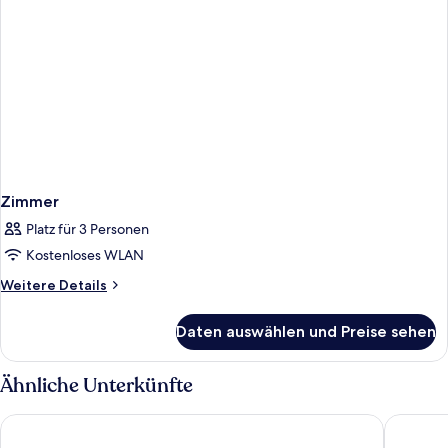
Zimmer
Platz für 3 Personen
Kostenloses WLAN
Weitere
Weitere Details
Details
für
Daten auswählen und Preise sehen
Zimmer
Ähnliche Unterkünfte
Madi Grand Maldives
Ocean Re