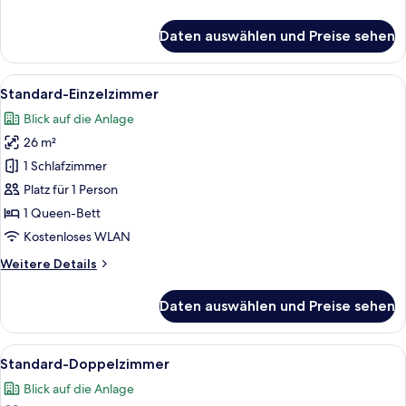
Details
für
Daten auswählen und Preise sehen
Superior-
Doppelzimmer,
Gartenblick,
Alle
Ein Hotelzimmer mit einem großen Bet
5
am
Standard-Einzelzimmer
Fotos
Strand
Blick auf die Anlage
für
26 m²
Standard-
Einzelzimmer
1 Schlafzimmer
anzeigen
Platz für 1 Person
1 Queen-Bett
Kostenloses WLAN
Weitere
Weitere Details
Details
für
Daten auswählen und Preise sehen
Standard-
Einzelzimmer
Alle
Ein Hotelzimmer mit zwei Betten, jewe
5
Standard-Doppelzimmer
Fotos
Blick auf die Anlage
für