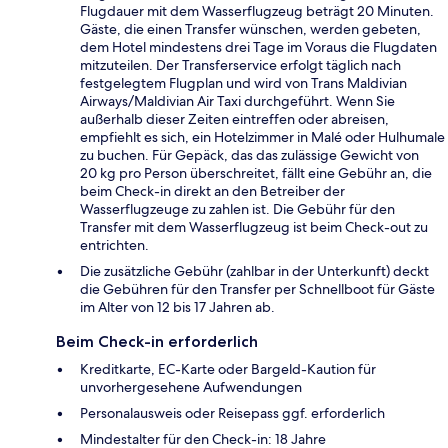
Flugdauer mit dem Wasserflugzeug beträgt 20 Minuten.
Gäste, die einen Transfer wünschen, werden gebeten,
dem Hotel mindestens drei Tage im Voraus die Flugdaten
mitzuteilen. Der Transferservice erfolgt täglich nach
festgelegtem Flugplan und wird von Trans Maldivian
Airways/Maldivian Air Taxi durchgeführt. Wenn Sie
außerhalb dieser Zeiten eintreffen oder abreisen,
empfiehlt es sich, ein Hotelzimmer in Malé oder Hulhumale
zu buchen. Für Gepäck, das das zulässige Gewicht von
20 kg pro Person überschreitet, fällt eine Gebühr an, die
beim Check-in direkt an den Betreiber der
Wasserflugzeuge zu zahlen ist. Die Gebühr für den
Transfer mit dem Wasserflugzeug ist beim Check-out zu
entrichten.
Die zusätzliche Gebühr (zahlbar in der Unterkunft) deckt
die Gebühren für den Transfer per Schnellboot für Gäste
im Alter von 12 bis 17 Jahren ab.
Beim Check-in erforderlich
Kreditkarte, EC-Karte oder Bargeld-Kaution für
unvorhergesehene Aufwendungen
Personalausweis oder Reisepass ggf. erforderlich
Mindestalter für den Check-in: 18 Jahre