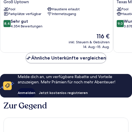
Groß Uptown
Texas M
Hotel
Curio
&
Pool
Haustiere erlaubt
Collecti
Pool
Parkplätze verfügbar
Internetzugang
Hausti
Suites
by
Houston
Hilton
8.4
9.0
Sehr gut
Wun
8,4
9,0
by
Texas
von
von
4.354 Bewertungen
3.87
the
Medical
10,
10,
Der
116 €
Galleria
Center
Sehr
Wunder
Preis
Groß
gut,
3.878
inkl. Steuern & Gebühren
beträgt
Uptown
14. Aug.–15. Aug.
4.354
Bewert
116 €
Bewertungen
Ähnliche Unterkünfte vergleichen
Melde dich an, um verfügbare Rabatte und Vorteile
anzuzeigen. Mehr Prämien für noch mehr Abenteuer!
Anmelden
Jetzt kostenlos registrieren
Zur Gegend