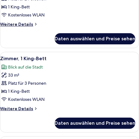
1 King-
1 King-Bett
Bett
Kostenloses WLAN
anzeigen
Weitere
Weitere Details
Details
für
Daten auswählen und Preise sehen
Deluxe-
Zimmer,
1 King-
Alle
Ein Hotelzimmer mit einem großen Bett
5
Bett
Zimmer, 1 King-Bett
Fotos
Blick auf die Stadt
für
33 m²
Zimmer,
1 King-
Platz für 3 Personen
Bett
1 King-Bett
anzeigen
Kostenloses WLAN
Weitere
Weitere Details
Details
für
Daten auswählen und Preise sehen
Zimmer,
1 King-
Bett
Ein Hotelzimmer mit zwei Betten, einem