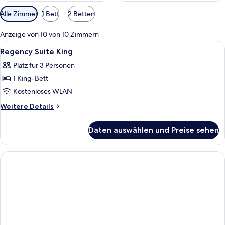
Verfügbare
Alle Zimmer
1 Bett
2 Betten
Filter
für
Anzeige von 10 von 10 Zimmern
Zimmer
Alle
Ein Hotelzimmer mit einem Bett, einem
6
Regency Suite King
Fotos
Platz für 3 Personen
für
1 King-Bett
Regency
Suite
Kostenloses WLAN
King
Weitere
Weitere Details
anzeigen
Details
für
Daten auswählen und Preise sehen
Regency
Suite
King