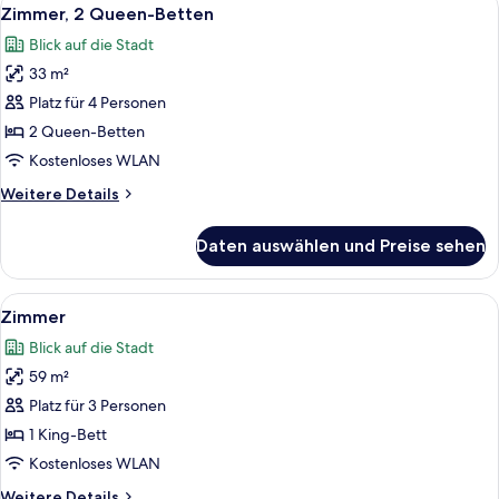
Alle
4
Zimmer, 2 Queen-Betten
Fotos
Blick auf die Stadt
für
33 m²
Zimmer,
2 Queen-
Platz für 4 Personen
Betten
2 Queen-Betten
anzeigen
Kostenloses WLAN
Weitere
Weitere Details
Details
für
Daten auswählen und Preise sehen
Zimmer,
2 Queen-
Betten
Alle
Ein Hotelzimmer mit einem großen Bet
5
Zimmer
Fotos
Blick auf die Stadt
für
59 m²
Zimmer
anzeigen
Platz für 3 Personen
1 King-Bett
Kostenloses WLAN
Weitere
Weitere Details