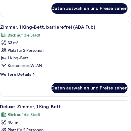
für
ADA
Daten auswählen und Preise sehen
1
Tub
King
anzeigen
Bed
Alle
Ein Hotelzimmer mit einem großen Bett
5
with
Zimmer, 1 King-Bett, barrierefrei (ADA Tub)
Fotos
ADA
Blick auf die Stadt
Tub
für
33 m²
Zimmer,
1 King-
Platz für 2 Personen
Bett,
1 King-Bett
barrierefrei
Kostenloses WLAN
(ADA
Weitere
Weitere Details
Tub)
Details
anzeigen
für
Daten auswählen und Preise sehen
Zimmer,
1 King-
Bett,
Alle
Ein modernes Hotelzimmer mit einem gro
6
barrierefrei
Deluxe-Zimmer, 1 King-Bett
Fotos
(ADA
Blick auf die Stadt
Tub)
für
40 m²
Deluxe-
Zimmer,
Platz für 2 Personen