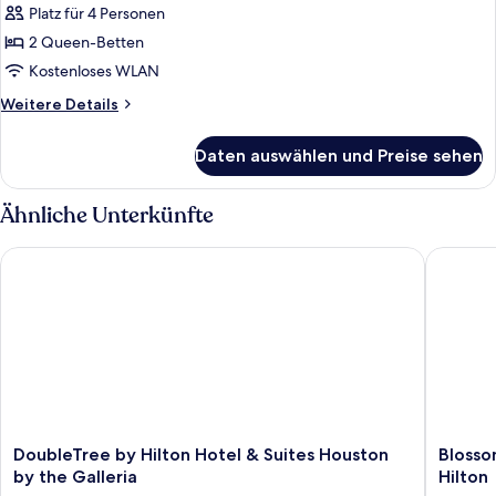
2 Queen-
Platz für 4 Personen
Betten,
2 Queen-Betten
barrierefrei
Kostenloses WLAN
(ADA
Weitere
Weitere Details
Tub)
Details
anzeigen
für
Daten auswählen und Preise sehen
Zimmer,
2 Queen-
Betten,
Ähnliche Unterkünfte
barrierefrei
(ADA
DoubleTree by Hilton Hotel & Suites Houston by the Galleria
Blossom 
Tub)
DoubleTree
Blossom
DoubleTree by Hilton Hotel & Suites Houston
Blosso
by
Hotel
by the Galleria
Hilton
Hilton
Houston