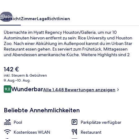
rück
Weiter
60+
Übersicht
Zimmer
Lage
Richtlinien
Übernachte im Hyatt Regency Houston/Galleria, um nur 10
Autominuten hiervon entfernt zu sein: Rice University und Houston
Zoo. Nach einer Abkühlung im Außenpool kannst du im Urban Star
Restaurant essen gehen. Es serviert zum Frühstück, Mittagessen
und Abendessen amerikanische Küche. Weitere Highlights sind 2
Bars/Lounges, eine Poolbar und Fitnessmöglichkeiten. Das
hilfsbereite Personal und der allgemeine Zustand erhalten tolle
Der
142 €
Bewertungen von anderen Reisenden.
aktuelle
inkl. Steuern & Gebühren
Preis
9. Aug.–10. Aug.
Außenpool, geöffnet von 06:00 Uhr b
beträgt
Bewertungen
Wunderbar
9,2
Alle 1.448 Bewertungen anzeigen
142 €.
9,2 von 10.
Beliebte Annehmlichkeiten
Pool
Parkplätze verfügbar
Kostenloses WLAN
Restaurant