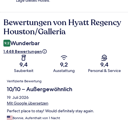
Lage dieses Hotels.
Bewertungen von Hyatt Regency
Bewertungen
Houston/Galleria
Wunderbar
9,2
1.448 Bewertungen
9,4
9,2
9,4
Sauberkeit
Ausstattung
Personal & Service
Bewertungen
Verifizierte Bewertung
10/10 – Außergewöhnlich
19. Juli 2026
Mit Google übersetzen
Perfect place to stay! Would definitely stay again.
Bonnie, Aufenthalt von 1 Nacht