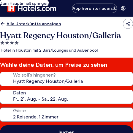
Zum Hauptinhalt springen
App herunterladen
Alle Unterkünfte anzeigen
Hyatt Regency Houston/Galleria
4.0-
Sterne-
Hotel in Houston mit 2 Bars/Lounges und Außenpool
Unterkunft
Wähle deine Daten, um Preise zu sehen
Wo soll’s hingehen?
Daten
Gäste
Suchen