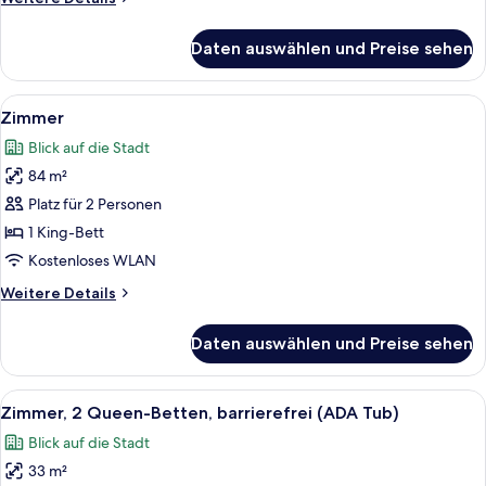
Details
für
Daten auswählen und Preise sehen
Zimmer
Alle
Ein modernes Wohnzimmer mit einer Co
5
Zimmer
Fotos
Blick auf die Stadt
für
84 m²
Zimmer
anzeigen
Platz für 2 Personen
1 King-Bett
Kostenloses WLAN
Weitere
Weitere Details
Details
für
Daten auswählen und Preise sehen
Zimmer
Alle
Ein Hotelzimmer mit zwei Betten, einem
5
Zimmer, 2 Queen-Betten, barrierefrei (ADA Tub)
Fotos
Blick auf die Stadt
für
33 m²
Zimmer,