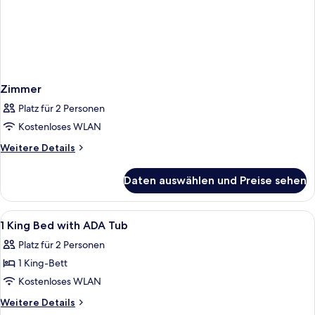
Zimmer
Platz für 2 Personen
Kostenloses WLAN
Weitere
Weitere Details
Details
für
Daten auswählen und Preise sehen
Zimmer
Alle
Ein modernes Hotelzimmer mit einem gr
6
1 King Bed with ADA Tub
Fotos
Platz für 2 Personen
für
1 King-Bett
1
King
Kostenloses WLAN
Bed
Weitere
Weitere Details
with
Details