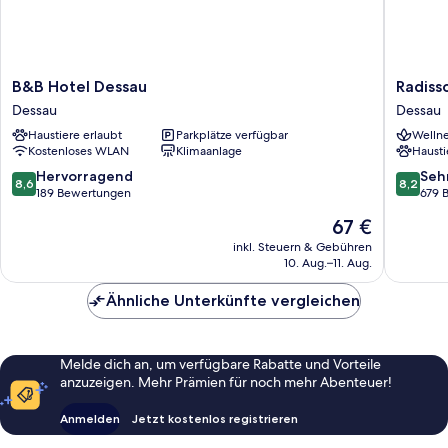
B&B
Radisso
B&B Hotel Dessau
Radiss
Hotel
Hotel
Dessau
Dessau
Dessau
Fürst
Haustiere erlaubt
Parkplätze verfügbar
Wellne
Dessau
Leopold
Kostenloses WLAN
Klimaanlage
Hausti
Dessau
Dessau
8.6
8.2
Hervorragend
Seh
8,6
8,2
von
von
189 Bewertungen
679 
10,
10,
Der
67 €
Hervorragend,
Sehr
Preis
189
gut,
inkl. Steuern & Gebühren
beträgt
10. Aug.–11. Aug.
Bewertungen
679
67 €
Bewert
Ähnliche Unterkünfte vergleichen
Melde dich an, um verfügbare Rabatte und Vorteile
anzuzeigen. Mehr Prämien für noch mehr Abenteuer!
Anmelden
Jetzt kostenlos registrieren