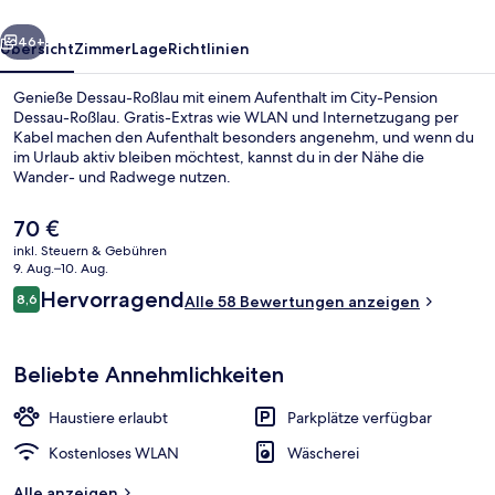
rück
Weiter
46+
Übersicht
Zimmer
Lage
Richtlinien
Genieße Dessau-Roßlau mit einem Aufenthalt im City-Pension
Dessau-Roßlau. Gratis-Extras wie WLAN und Internetzugang per
Kabel machen den Aufenthalt besonders angenehm, und wenn du
im Urlaub aktiv bleiben möchtest, kannst du in der Nähe die
Wander- und Radwege nutzen.
Der
70 €
aktuelle
inkl. Steuern & Gebühren
Preis
9. Aug.–10. Aug.
Tägliches Frühstücksbuffet gegen Ge
beträgt
Bewertungen
Hervorragend
8,6
Alle 58 Bewertungen anzeigen
70 €.
8,6 von 10.
Beliebte Annehmlichkeiten
Haustiere erlaubt
Parkplätze verfügbar
Kostenloses WLAN
Wäscherei
Alle anzeigen