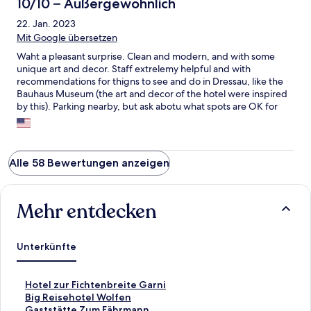
10/10 – Außergewöhnlich
22. Jan. 2023
Mit Google übersetzen
Waht a pleasant surprise. Clean and modern, and with some
unique art and decor. Staff extrelemy helpful and with
recommendations for thigns to see and do in Dressau, like the
Bauhaus Museum (the art and decor of the hotel were inspired
by this). Parking nearby, but ask abotu what spots are OK for
what hours. Not many restaurant options neary, but plenty in
town.
Alle 58 Bewertungen anzeigen
Mehr entdecken
Unterkünfte
L
Hotel zur Fichtenbreite Garni
i
L
Big Reisehotel Wolfen
n
i
L
Gaststätte Zum Fährmann