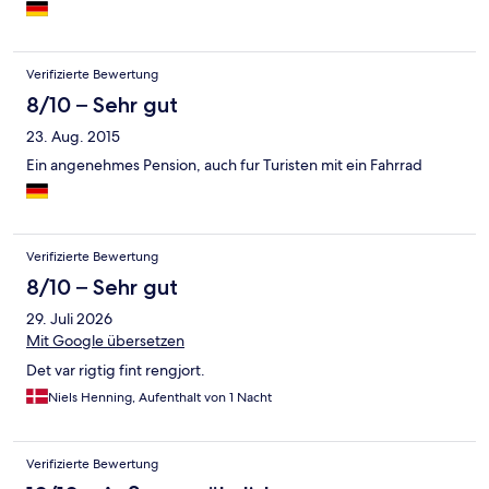
sehr günstig im Preis, hatte aber alles, was wir dazu wünschen -
einschließlich einer freundlichen Beratung durch die
Bedienung. Das Haus ist zwar hellhörig, aber am Wochenende
sind gut damit zurecht gekommen.
Verifizierte Bewertung
8/10 – Sehr gut
23. Aug. 2015
Ein angenehmes Pension, auch fur Turisten mit ein Fahrrad
Verifizierte Bewertung
8/10 – Sehr gut
29. Juli 2026
Mit Google übersetzen
Det var rigtig fint rengjort.
Niels Henning, Aufenthalt von 1 Nacht
Verifizierte Bewertung