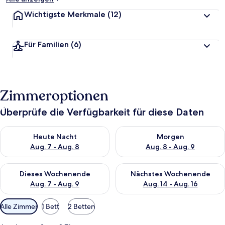
Wichtigste Merkmale
(12)
Für Familien
(6)
Zimmeroptionen
Überprüfe die Verfügbarkeit für diese Daten
Überprüfe die Verfügbarkeit für heute Nacht, Aug. 7 - Aug. 8.
Überprüfe die Verfügbarkeit f
Heute Nacht
Morgen
Aug. 7 - Aug. 8
Aug. 8 - Aug. 9
Überprüfe die Verfügbarkeit für dieses Wochenende, Aug. 7 - 
Überprüfe die Verfügbarkeit f
Dieses Wochenende
Nächstes Wochenende
Aug. 7 - Aug. 9
Aug. 14 - Aug. 16
Verfügbare
Alle Zimmer
1 Bett
2 Betten
Filter
für