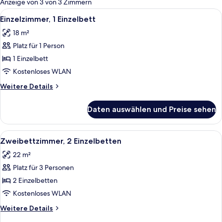
Anzeige von 3 von 3 Zimmern
Zimmer
Alle
Ein ordentlich bezogenes Bett mit Ho
8
Einzelzimmer, 1 Einzelbett
Fotos
18 m²
für
Platz für 1 Person
Einzelzimmer,
1 Einzelbett
1 Einzelbett
anzeigen
Kostenloses WLAN
Weitere
Weitere Details
Details
für
Daten auswählen und Preise sehen
Einzelzimmer,
1 Einzelbett
Alle
Ein Hotelzimmer mit zwei Betten, ei
6
Zweibettzimmer, 2 Einzelbetten
Fotos
22 m²
für
Platz für 3 Personen
Zweibettzimmer,
2 Einzelbetten
2 Einzelbetten
anzeigen
Kostenloses WLAN
Weitere
Weitere Details
Details