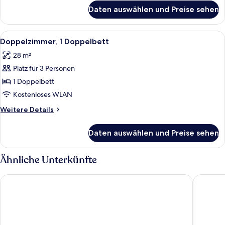
für
Daten auswählen und Preise sehen
Zweibettzimmer,
2 Einzelbetten
Alle
Ein Hotelzimmer mit einem hölzernen
7
Doppelzimmer, 1 Doppelbett
Fotos
28 m²
für
Platz für 3 Personen
Doppelzimmer,
1
1 Doppelbett
Doppelbett
Kostenloses WLAN
anzeigen
Weitere
Weitere Details
Details
für
Daten auswählen und Preise sehen
Doppelzimmer,
1
Doppelbett
Ähnliche Unterkünfte
B&B Hotel Dessau
Radisson