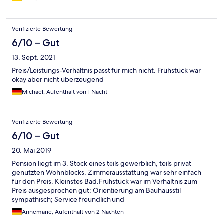
Verifizierte Bewertung
6/10 – Gut
13. Sept. 2021
Preis/Leistungs-Verhältnis passt für mich nicht. Frühstück war
okay aber nicht überzeugend
Michael, Aufenthalt von 1 Nacht
Verifizierte Bewertung
6/10 – Gut
20. Mai 2019
Pension liegt im 3. Stock eines teils gewerblich, teils privat
genutzten Wohnblocks. Zimmerausstattung war sehr einfach
für den Preis. Kleinstes Bad.Frühstück war im Verhältnis zum
Preis ausgesprochen gut; Orientierung am Bauhausstil
sympathisch; Service freundlich und
zuvorkommend;Kaffee/Tee zur Begrüßung angenehm; Lage zur
Annemarie, Aufenthalt von 2 Nächten
Innenstadt ca 2km, Nahverkehrsanbindung in unmittelbarer