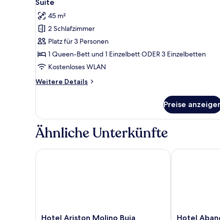
6
Suite
Fotos
45 m²
für
2 Schlafzimmer
Suite
anzeigen
Platz für 3 Personen
1 Queen-Bett und 1 Einzelbett ODER 3 Einzelbetten
Kostenloses WLAN
Weitere
Weitere Details
Details
für
Preise anzeige
Suite
Ähnliche Unterkünfte
Hotel Ariston Molino Buja
Hotel Abano R
Hotel
Hotel
Hotel Ariston Molino Buja
Hotel Abano