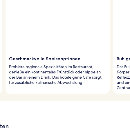
Geschmackvolle Speiseoptionen
Ruhig
Probiere regionale Spezialitäten im Restaurant,
Das Ful
genieße ein kontinentales Frühstück oder nippe an
Körper
der Bar an einem Drink. Das hoteleigene Café sorgt
Reflex
für zusätzliche kulinarische Abwechslung.
und ein
Zentru
aten