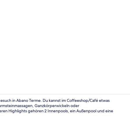
2 Innenpool
 Besuch in Abano Terme. Du kannst im Coffeeshop/Café etwas
armsteinmassagen, Ganzkörperwickeln oder
ren Highlights gehören 2 Innenpools, ein Außenpool und eine
Suite | Alle