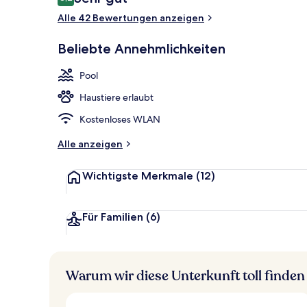
8,2 von 10.
Alle 42 Bewertungen anzeigen
Ausstattung 
Beliebte Annehmlichkeiten
Pool
Haustiere erlaubt
Kostenloses WLAN
Alle anzeigen
Wichtigste Merkmale
(12)
Für Familien
(6)
Warum wir diese Unterkunft toll finden