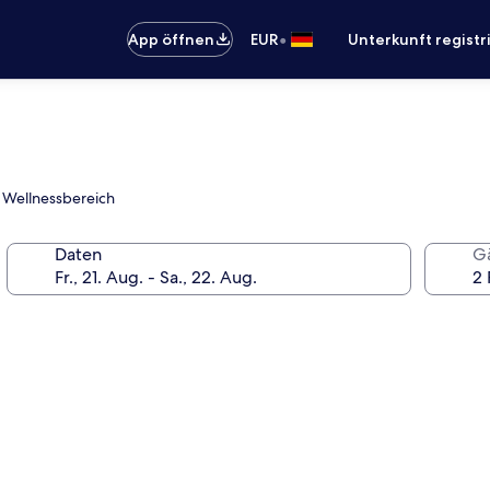
•
App öffnen
EUR
Unterkunft registr
d Wellnessbereich
Daten
G