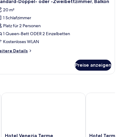
4
tandard-Doppel- oder -Zweibettzimmer, Balkon
otos
20 m²
ür
1 Schlafzimmer
tandard-
oppel-
Platz für 2 Personen
der
1 Queen-Bett ODER 2 Einzelbetten
Kostenloses WLAN
weibettzimmer,
itere
itere Details
alkon
tails
nzeigen
r
Preise anzeigen
andard-
ppel-
er
eibettzimmer,
lkon
Hotel Venezia Terme
Hotel Terme Helvetia
Hotel
Hotel
Hotel Venezia Terme
Hotel Terme Helveti