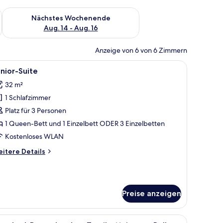
es Wochenende, Aug. 7 - Aug. 9.
Überprüfe die Verfügbarkeit für nächstes Wochenende, Aug. 1
Nächstes Wochenende
Aug. 14 - Aug. 16
Anzeige von 6 von 6 Zimmern
agen, Schreibtisch und Blick auf Grünflächen.
le
Junior-Suite | Allergikerbettwaren, Minibar, 
4
nior-Suite
otos
32 m²
ür
1 Schlafzimmer
unior-
uite
Platz für 3 Personen
nzeigen
1 Queen-Bett und 1 Einzelbett ODER 3 Einzelbetten
Kostenloses WLAN
itere
itere Details
tails
r
nior-
ite
Preise anzeigen
gikerbettwaren, Minibar, Zimmersafe, Schreibtisch
le
Standard-Doppel- oder -Zweibettzimmer, Balk