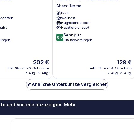
Terme
Abano Terme
Internazionale
Pool
Abano
egriffen
Wellness
Terme
Flughafentransfer
aubt
Haustiere erlaubt
8.0
Sehr gut
8,0
von
tungen
105 Bewertungen
10,
Sehr
gut,
Der
Der
202 €
128 €
105
Preis
Preis
Bewertungen
inkl. Steuern & Gebühren
inkl. Steuern & Gebühren
beträgt
beträgt
7. Aug.–8. Aug.
7. Aug.–8. Aug.
202 €
128 €
Ähnliche Unterkünfte vergleichen
te und Vorteile anzuzeigen. Mehr