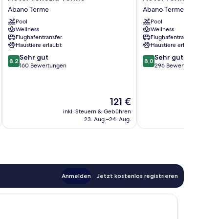
Venezia
Terme
Abano Terme
Abano Terme
Terme
Helvetia
Pool
Pool
Abano
Abano
Wellness
Wellness
Terme
Terme
Flughafentransfer
Flughafentransfer
Haustiere erlaubt
Haustiere erlaubt
8.2
8.0
Sehr gut
Sehr gut
8,2
8,0
von
von
160 Bewertungen
296 Bewertungen
10,
10,
Sehr
Sehr
gut,
gut,
Der
121 €
160
296
Preis
Bewertungen
Bewertungen
inkl. Steuern & Gebühren
inkl. S
beträgt
23. Aug.–24. Aug.
121 €
Anmelden
Jetzt kostenlos registrieren