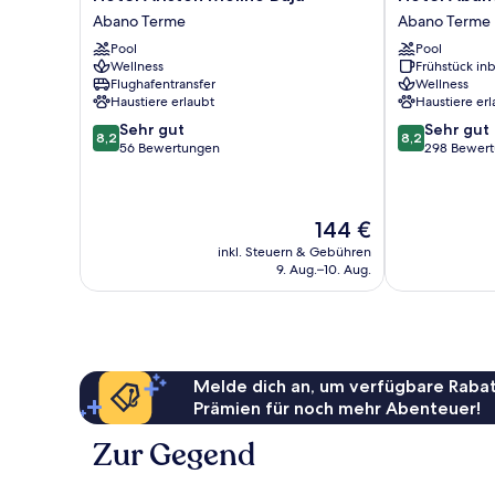
Ariston
Abano
Abano Terme
Abano Terme
Molino
Ritz
Pool
Pool
Buja
Abano
Wellness
Frühstück inb
Abano
Terme
Flughafentransfer
Wellness
Terme
Haustiere erlaubt
Haustiere erl
8.2
8.2
Sehr gut
Sehr gut
8,2
8,2
von
von
56 Bewertungen
298 Bewer
10,
10,
Sehr
Sehr
gut,
gut,
Der
144 €
56
298
Preis
Bewertungen
Bewertungen
inkl. Steuern & Gebühren
beträgt
9. Aug.–10. Aug.
144 €
Melde dich an, um verfügbare Rabat
Prämien für noch mehr Abenteuer!
Zur Gegend