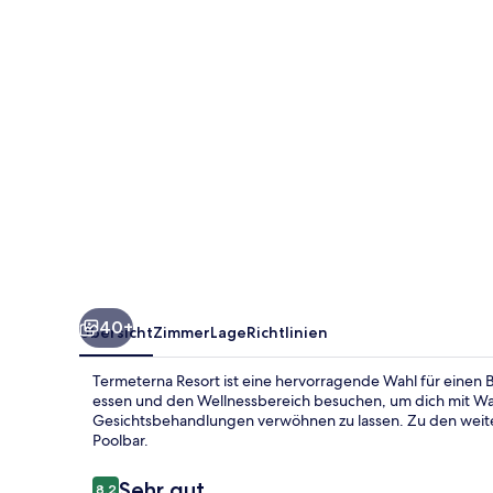
40+
Übersicht
Zimmer
Lage
Richtlinien
Termeterna Resort ist eine hervorragende Wahl für einen
essen und den Wellnessbereich besuchen, um dich mit W
Gesichtsbehandlungen verwöhnen zu lassen. Zu den weite
Poolbar.
Bewertungen
Sehr gut
8,2