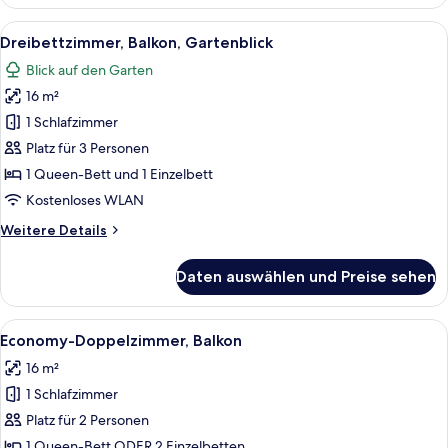
Balkon,
Meerblick
Alle
Ein Hotelzimmer mit einem Bett, eine
4
Dreibettzimmer, Balkon, Gartenblick
Fotos
Blick auf den Garten
für
16 m²
Dreibettzimmer,
Balkon,
1 Schlafzimmer
Gartenblick
Platz für 3 Personen
anzeigen
1 Queen-Bett und 1 Einzelbett
Kostenloses WLAN
Weitere
Weitere Details
Details
für
Daten auswählen und Preise sehen
Dreibettzimmer,
Balkon,
Gartenblick
Alle
Ein Hotelzimmer mit einem Bett, einem
5
Economy-Doppelzimmer, Balkon
Fotos
16 m²
für
1 Schlafzimmer
Economy-
Doppelzimmer,
Platz für 2 Personen
Balkon
1 Queen-Bett ODER 2 Einzelbetten