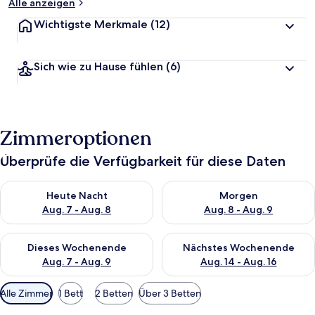
Alle anzeigen
Wichtigste Merkmale
(12)
Sich wie zu Hause fühlen
(6)
Zimmeroptionen
Überprüfe die Verfügbarkeit für diese Daten
Überprüfe die Verfügbarkeit für heute Nacht, Aug. 7 - Aug. 8.
Überprüfe die Verfügbarkeit f
Heute Nacht
Morgen
Aug. 7 - Aug. 8
Aug. 8 - Aug. 9
Überprüfe die Verfügbarkeit für dieses Wochenende, Aug. 7 - 
Überprüfe die Verfügbarkeit f
Dieses Wochenende
Nächstes Wochenende
Aug. 7 - Aug. 9
Aug. 14 - Aug. 16
Verfügbare
Alle Zimmer
1 Bett
2 Betten
Über 3 Betten
Filter