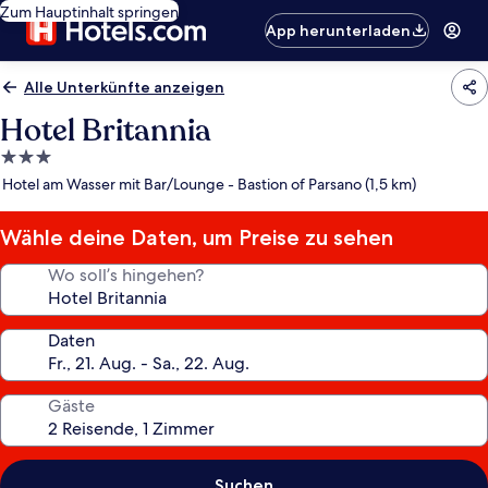
Zum Hauptinhalt springen
App herunterladen
Alle Unterkünfte anzeigen
Hotel Britannia
3.0-
Sterne-
Hotel am Wasser mit Bar/Lounge - Bastion of Parsano (1,5 km)
Unterkunft
Wähle deine Daten, um Preise zu sehen
Wo soll’s hingehen?
Daten
Gäste
Suchen