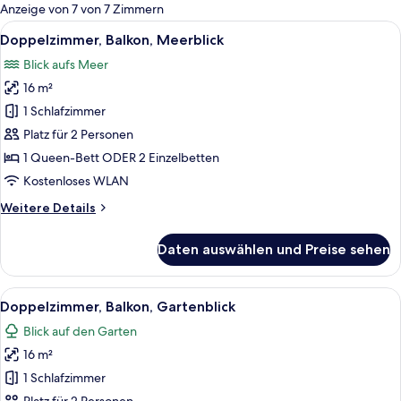
für
Anzeige von 7 von 7 Zimmern
Zimmer
Alle
Ein Hotelzimmer mit einem Bett, einem 
4
Doppelzimmer, Balkon, Meerblick
Fotos
Blick aufs Meer
für
16 m²
Doppelzimmer,
Balkon,
1 Schlafzimmer
Meerblick
Platz für 2 Personen
anzeigen
1 Queen-Bett ODER 2 Einzelbetten
Kostenloses WLAN
Weitere
Weitere Details
Details
für
Daten auswählen und Preise sehen
Doppelzimmer,
Balkon,
Meerblick
Alle
Ein Hotelzimmer mit Bett, Nachttisch, 
4
Doppelzimmer, Balkon, Gartenblick
Fotos
Blick auf den Garten
für
16 m²
Doppelzimmer,
Balkon,
1 Schlafzimmer
Gartenblick