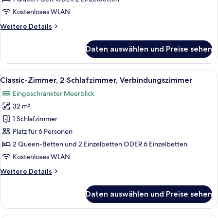
anzeigen
Kostenloses WLAN
Weitere
Weitere Details
Details
für
Daten auswählen und Preise sehen
Economy-
Doppelzimmer,
Balkon
Alle
Classic-Zimmer, 2 Schlafzimmer, Verbi
7
Classic-Zimmer, 2 Schlafzimmer, Verbindungszimmer
Fotos
Eingeschränkter Meerblick
für
32 m²
Classic-
Zimmer,
1 Schlafzimmer
2 Schlafzimmer,
Platz für 6 Personen
Verbindungszimmer
2 Queen-Betten und 2 Einzelbetten ODER 6 Einzelbetten
anzeigen
Kostenloses WLAN
Weitere
Weitere Details
Details
für
Daten auswählen und Preise sehen
Classic-
Zimmer,
2 Schlafzimmer,