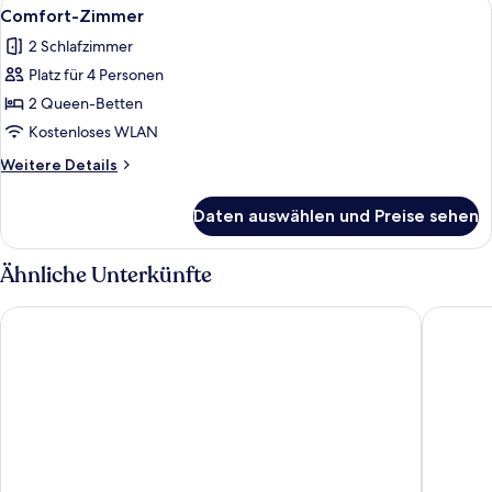
Alle
Ein Schlafzimmer mit Bett, Nachttisc
9
Verbindungszimmer
Comfort-Zimmer
Fotos
2 Schlafzimmer
für
Platz für 4 Personen
Comfort-
Zimmer
2 Queen-Betten
anzeigen
Kostenloses WLAN
Weitere
Weitere Details
Details
für
Daten auswählen und Preise sehen
Comfort-
Zimmer
Ähnliche Unterkünfte
Hotel Dania
Majestic