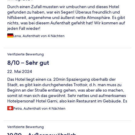
Durch einen Zufall mussten wir umbuchen und dieses Hotel
gefunden zu haben, war ein Segen! Überaus freundlich und
hilfsbereit, angenehme und äußerst nette Atmosphäre. Es gibt
nichts, was bei diesem Aufenthalt gefehlt hat! Wir kommen auf
jeden Fall wieder!
Lena, Aufenthalt von 4 Nächten
Verifizierte Bewertung
8/10 – Sehr gut
22. Mai 2024
Das Hotel liegt einen ca. 20min Spaziergang oberhalb der
Stadt, es gibt kein durchgehendes Trottoir, d.h. man muss zu
Beginn an der Straße entlang gehen, was aber alle so machen,
somit ist man sich das gewöhnt. Sehr nettes und aufmerksames
Hotelpersonal! Hotel Garni, also kein Restaurant im Gebäude. Es
gibt jedoch eines ca. 200m nebenan. Dachterrasse mit Jaccuzzi
Petra, Aufenthalt von 4 Nächten
und traumhafter Aussicht aufs Meer!
Verifizierte Bewertung