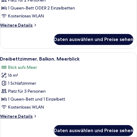
Platz für 2 Personen
anzeigen
1 Queen-Bett ODER 2 Einzelbetten
Kostenloses WLAN
Weitere
Weitere Details
Details
für
Daten auswählen und Preise sehen
Doppelzimmer,
Balkon,
Gartenblick
Alle
Ein Hotelzimmer mit einem großen Bett
6
Dreibettzimmer, Balkon, Meerblick
Fotos
Blick aufs Meer
für
16 m²
Dreibettzimmer,
Balkon,
1 Schlafzimmer
Meerblick
Platz für 3 Personen
anzeigen
1 Queen-Bett und 1 Einzelbett
Kostenloses WLAN
Weitere
Weitere Details
Details
für
Daten auswählen und Preise sehen
Dreibettzimmer,