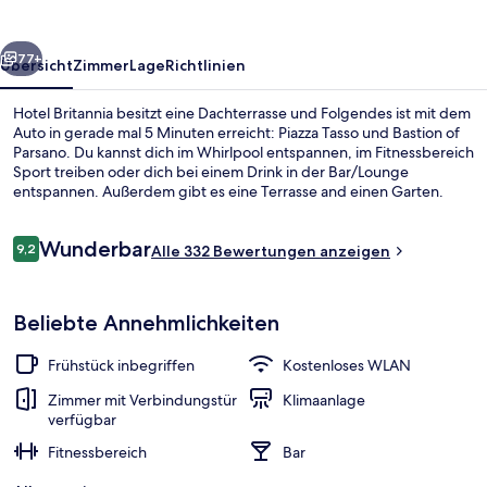
rück
Weiter
77+
Übersicht
Zimmer
Lage
Richtlinien
Hotel Britannia besitzt eine Dachterrasse und Folgendes ist mit dem
Auto in gerade mal 5 Minuten erreicht: Piazza Tasso und Bastion of
Parsano. Du kannst dich im Whirlpool entspannen, im Fitnessbereich
Sport treiben oder dich bei einem Drink in der Bar/Lounge
entspannen. Außerdem gibt es eine Terrasse and einen Garten.
Andere Reisende lieben das hilfsbereite Personal.
Bewertungen
Wunderbar
9,2
Alle 332 Bewertungen anzeigen
9,2 von 10.
Sonnenterrasse
Beliebte Annehmlichkeiten
Frühstück inbegriffen
Kostenloses WLAN
Zimmer mit Verbindungstür
Klimaanlage
verfügbar
Fitnessbereich
Bar