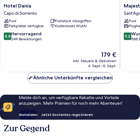
Hotel
Majestic
Hotel Dania
Majest
Dania
Palace
Capo di Sorrento
Sant'Agn
Capo
Hotel
Pool
Frühstück inbegriffen
Pool
di
Sant'Agn
Parkplätze verfügbar
Kostenloses WLAN
Flugha
Sorrento
8.8
9.2
Hervorragend
Wun
8,8
9,2
von
von
249 Bewertungen
588 
10,
10,
Hervorragend,
Wunder
Der
179 €
249
588
Preis
inkl. Steuern & Gebühren
Bewertungen
Bewert
beträgt
4. Sept.–5. Sept.
179 €
Ähnliche Unterkünfte vergleichen
Melde dich an, um verfügbare Rabatte und Vorteile
anzuzeigen. Mehr Prämien für noch mehr Abenteuer!
Anmelden
Jetzt kostenlos registrieren
Zur Gegend