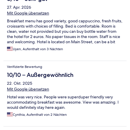
27. Apr. 2026
Mit Google übersetzen
Breakfast menu has good variety, good cappuccino, fresh fruits,
croissants with choices of filling. Bed is comfortable. Room is
clean, water not provided but you can buy bottle water from
the hotel for 2 euros. No paper tissues in the room. Staff is nice
and welcoming. Hotel is located on Main Street, can be a bit
noisy and walking to town is 20 minutes and-there are no
Uyen, Aufenthalt von 3 Nächten
sidewalks for a good stretch from so quite dangerous. There is a
bus stop in front of hotel, recommend to take bus instead.
Verifizierte Bewertung
10/10 – Außergewöhnlich
22. Okt. 2025
Mit Google übersetzen
Hotel was very nice. People were superduper friendly very
accommodating breakfast was awesome. View was amazing. I
would definitely stay here again.
Cynthia, Aufenthalt von 2 Nächten