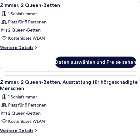
Alle
Ein Hotelzimmer mit zwei Betten, ein
4
und
Zimmer, 2 Queen-Betten
Fotos
Schlafsofa,
1 Schlafzimmer
barrierearme
für
Badewanne
Platz für 5 Personen
Zimmer,
2 Queen-
2 Queen-Betten
Betten
Kostenloses WLAN
anzeigen
Weitere
Weitere Details
Details
für
Daten auswählen und Preise sehen
Zimmer,
2 Queen-
Betten
Alle
Ein Hotelzimmer mit zwei Betten, ein
4
Zimmer, 2 Queen-Betten, Ausstattung für hörgeschädigte
Fotos
Menschen
für
1 Schlafzimmer
Zimmer,
Platz für 5 Personen
2 Queen-
2 Queen-Betten
Betten,
Ausstattung
Kostenloses WLAN
für
Weitere
Weitere Details
hörgeschädigte
Details