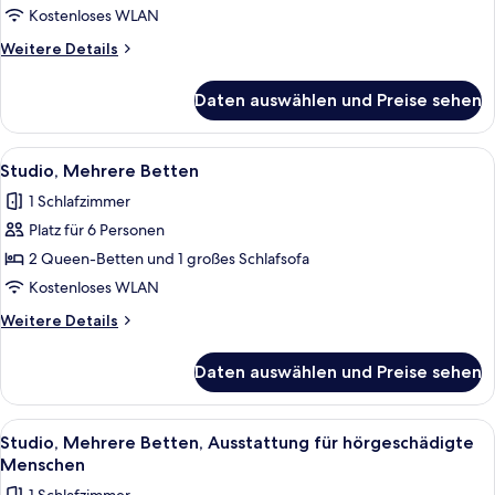
Betten
(Roll-
Kostenloses WLAN
in
anzeigen
Weitere
Weitere Details
Shower)
Details
für
Daten auswählen und Preise sehen
Studio,
2 Queen-
Betten
Alle
Ein modernes Hotelzimmer mit Holzbode
5
Studio, Mehrere Betten
Fotos
1 Schlafzimmer
für
Platz für 6 Personen
Studio,
Mehrere
2 Queen-Betten und 1 großes Schlafsofa
Betten
Kostenloses WLAN
anzeigen
Weitere
Weitere Details
Details
für
Daten auswählen und Preise sehen
Studio,
Mehrere
Betten
Alle
Ein modernes Hotelzimmer mit Holzbode
5
Studio, Mehrere Betten, Ausstattung für hörgeschädigte
Fotos
Menschen
für