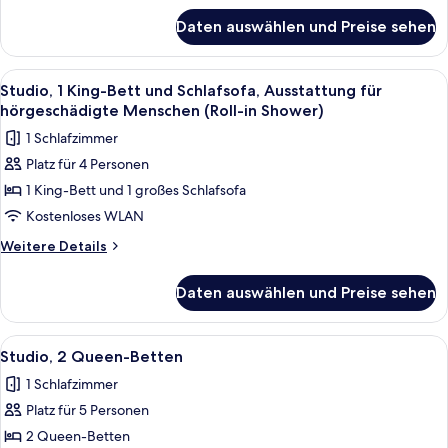
für
für
Daten auswählen und Preise sehen
Studio,
hörgeschädigte
1 King-
Menschen
Bett
Alle
Ein Hotelzimmer mit Küchenzeile, Schre
6
(Accessible
und
Studio, 1 King-Bett und Schlafsofa, Ausstattung für
Fotos
Schlafsofa,
Bathtub)
hörgeschädigte Menschen (Roll-in Shower)
Ausstattung
für
anzeigen
1 Schlafzimmer
für
Studio,
hörgeschädigte
Platz für 4 Personen
1 King-
Menschen
1 King-Bett und 1 großes Schlafsofa
Bett
(Accessible
Bathtub)
und
Kostenloses WLAN
Schlafsofa,
Weitere
Weitere Details
Ausstattung
Details
für
für
Daten auswählen und Preise sehen
Studio,
hörgeschädigte
1 King-
Menschen
Bett
Alle
Ein modernes Hotelzimmer mit Holzbode
5
(Roll-
und
Studio, 2 Queen-Betten
Fotos
Schlafsofa,
in
1 Schlafzimmer
Ausstattung
für
Shower)
für
Platz für 5 Personen
Studio,
anzeigen
hörgeschädigte
2 Queen-
2 Queen-Betten
Menschen