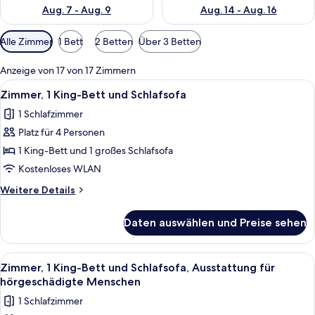
Aug. 7 - Aug. 9
Aug. 14 - Aug. 16
Verfügbare
Alle Zimmer
1 Bett
2 Betten
Über 3 Betten
Filter
für
Anzeige von 17 von 17 Zimmern
Zimmer
Alle
Ein modernes Hotelzimmer mit einem g
4
Zimmer, 1 King-Bett und Schlafsofa
Fotos
1 Schlafzimmer
für
Platz für 4 Personen
Zimmer,
1 King-
1 King-Bett und 1 großes Schlafsofa
Bett
Kostenloses WLAN
und
Weitere
Weitere Details
Schlafsofa
Details
anzeigen
für
Daten auswählen und Preise sehen
Zimmer,
1 King-
Bett
Alle
Ein modernes Hotelzimmer mit einem g
4
und
Zimmer, 1 King-Bett und Schlafsofa, Ausstattung für
Fotos
Schlafsofa
hörgeschädigte Menschen
für
1 Schlafzimmer
Zimmer,