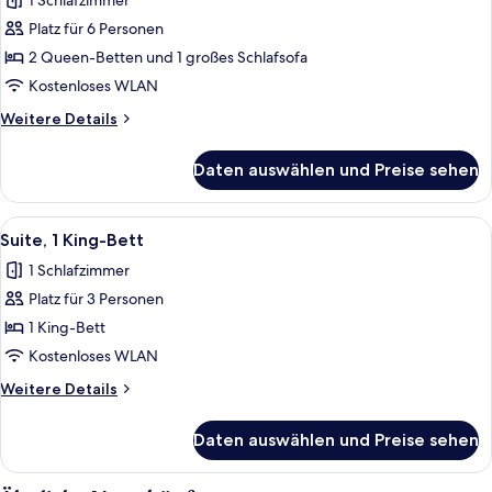
1 Schlafzimmer
Studio,
Platz für 6 Personen
Mehrere
2 Queen-Betten und 1 großes Schlafsofa
Betten,
Ausstattung
Kostenloses WLAN
für
Weitere
Weitere Details
hörgeschädigte
Details
für
Menschen
Daten auswählen und Preise sehen
Studio,
anzeigen
Mehrere
Betten,
Alle
Ein Balkon mit Blick auf Stadt und Mee
6
Ausstattung
Suite, 1 King-Bett
Fotos
für
1 Schlafzimmer
hörgeschädigte
für
Menschen
Platz für 3 Personen
Suite,
1 King-
1 King-Bett
Bett
Kostenloses WLAN
anzeigen
Weitere
Weitere Details
Details
für
Daten auswählen und Preise sehen
Suite,
1 King-
Bett