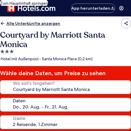
Zum Hauptinhalt springen
App herunterladen
Alle Unterkünfte anzeigen
Courtyard by Marriott Santa
Monica
3.0-
Sterne-
Hotel mit Außenpool - Santa Monica Place (0,2 km)
Unterkunft
Wähle deine Daten, um Preise zu sehen
Wo soll’s hingehen?
Daten
Gäste