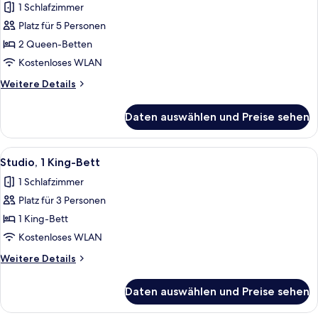
1 Schlafzimmer
Zimmer,
Platz für 5 Personen
2 Queen-
2 Queen-Betten
Betten,
leicht
Kostenloses WLAN
zugängliche
Weitere
Weitere Details
Dusche
Details
für
mit
Daten auswählen und Preise sehen
Zimmer,
Duschsitz
2 Queen-
anzeigen
Betten,
Alle
Ein Hotelzimmer mit Küchenzeile, Schre
6
leicht
Studio, 1 King-Bett
Fotos
zugängliche
1 Schlafzimmer
Dusche
für
mit
Platz für 3 Personen
Studio,
Duschsitz
1 King-
1 King-Bett
Bett
Kostenloses WLAN
anzeigen
Weitere
Weitere Details
Details
für
Daten auswählen und Preise sehen
Studio,
1 King-