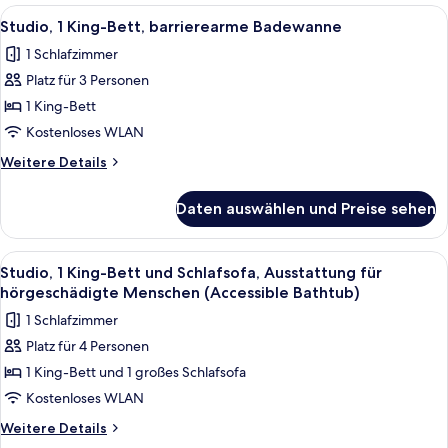
Bett
Alle
Ein Hotelzimmer mit Küchenzeile, Schre
6
Studio, 1 King-Bett, barrierearme Badewanne
Fotos
1 Schlafzimmer
für
Platz für 3 Personen
Studio,
1 King-
1 King-Bett
Bett,
Kostenloses WLAN
barrierearme
Weitere
Weitere Details
Badewanne
Details
anzeigen
für
Daten auswählen und Preise sehen
Studio,
1 King-
Bett,
Alle
Ein Hotelzimmer mit Küchenzeile, Schre
6
barrierearme
Studio, 1 King-Bett und Schlafsofa, Ausstattung für
Fotos
Badewanne
hörgeschädigte Menschen (Accessible Bathtub)
für
1 Schlafzimmer
Studio,
Platz für 4 Personen
1 King-
1 King-Bett und 1 großes Schlafsofa
Bett
und
Kostenloses WLAN
Schlafsofa,
Weitere
Weitere Details
Ausstattung
Details