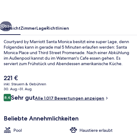
Santa
Monica
rück
Weiter
53+
Übersicht
Zimmer
Lage
Richtlinien
Courtyard by Marriott Santa Monica besitzt eine super Lage, denn
Folgendes kann in gerade mal 5 Minuten erlaufen werden: Santa
Monica Place und Third Street Promenade. Nach einer Abkühlung
im Außenpool kannst du im Waterman's Cafe essen gehen. Es
serviert zum Frühstück und Abendessen amerikanische Küche.
Weitere Highlights sind eine Bar/Lounge, ein Fitnessbereich (rund
um die Uhr geöffnet) und Fitnessmöglichkeiten. Andere Reisende
Der
221 €
lieben das hilfsbereite Personal und die Lage. Die Unterkunft ist nur
aktuelle
inkl. Steuern & Gebühren
einen kurzen Fußmarsch von den öffentlichen Verkehrsmitteln
Preis
30. Aug.–31. Aug.
entfernt: Zur U-Bahn (Downtown Santa Monica Station) sind es nur
Blick von der Unterkunft
beträgt
Bewertungen
wenige Schritte.
Sehr gut
8,4
Alle 1.017 Bewertungen anzeigen
221 €.
8,4 von 10.
Beliebte Annehmlichkeiten
Pool
Haustiere erlaubt