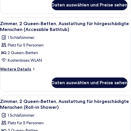
für
Menschen
Daten auswählen und Preise sehen
Zimmer,
anzeigen
2 Queen-
Betten,
Alle
Ein Hotelzimmer mit zwei Betten, ein
4
Ausstattung
Zimmer, 2 Queen-Betten, Ausstattung für hörgeschädigte
Fotos
für
Menschen (Accessible Bathtub)
hörgeschädigte
für
1 Schlafzimmer
Menschen
Zimmer,
Platz für 5 Personen
2 Queen-
2 Queen-Betten
Betten,
Ausstattung
Kostenloses WLAN
für
Weitere
Weitere Details
hörgeschädigte
Details
für
Menschen
Daten auswählen und Preise sehen
Zimmer,
(Accessible
2 Queen-
Bathtub)
Betten,
Alle
Ein Hotelzimmer mit zwei Betten, ein
4
anzeigen
Ausstattung
Zimmer, 2 Queen-Betten, Ausstattung für hörgeschädigte
Fotos
für
Menschen (Roll-in Shower)
hörgeschädigte
für
1 Schlafzimmer
Menschen
Zimmer,
(Accessible
Platz für 5 Personen
2 Queen-
Bathtub)
2 Queen-Betten