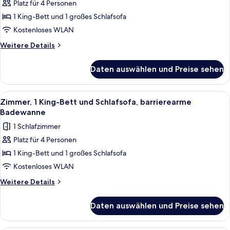
Platz für 4 Personen
1 King-
1 King-Bett und 1 großes Schlafsofa
Bett
und
Kostenloses WLAN
Schlafsofa,
Weitere
Weitere Details
Ausstattung
Details
für
für
Daten auswählen und Preise sehen
Zimmer,
hörgeschädigte
1 King-
Menschen
Bett
Alle
Ein modernes Hotelzimmer mit einem g
4
anzeigen
und
Zimmer, 1 King-Bett und Schlafsofa, barrierearme
Fotos
Schlafsofa,
Badewanne
Ausstattung
für
1 Schlafzimmer
für
Zimmer,
hörgeschädigte
Platz für 4 Personen
1 King-
Menschen
1 King-Bett und 1 großes Schlafsofa
Bett
und
Kostenloses WLAN
Schlafsofa,
Weitere
Weitere Details
barrierearme
Details
für
Badewanne
Daten auswählen und Preise sehen
Zimmer,
anzeigen
1 King-
Bett