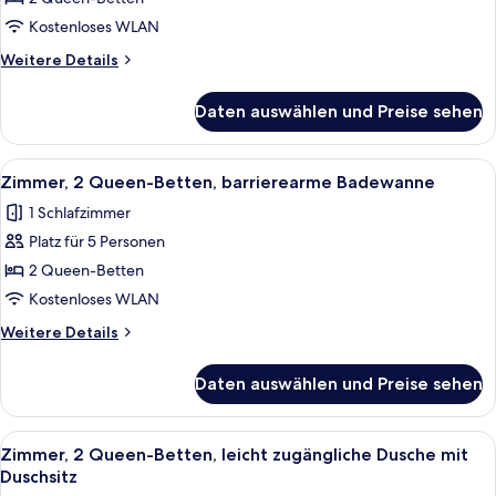
Betten,
Ausstattung
Kostenloses WLAN
für
Weitere
Weitere Details
hörgeschädigte
Details
für
Menschen
Daten auswählen und Preise sehen
Zimmer,
(Roll-
2 Queen-
in
Betten,
Alle
Ein Hotelzimmer mit zwei Betten, ein
4
Shower)
Ausstattung
Zimmer, 2 Queen-Betten, barrierearme Badewanne
Fotos
für
anzeigen
1 Schlafzimmer
hörgeschädigte
für
Menschen
Platz für 5 Personen
Zimmer,
(Roll-
2 Queen-
2 Queen-Betten
in
Betten,
Shower)
Kostenloses WLAN
barrierearme
Weitere
Weitere Details
Badewanne
Details
anzeigen
für
Daten auswählen und Preise sehen
Zimmer,
2 Queen-
Betten,
Alle
Ein Hotelzimmer mit zwei Betten, ein
4
barrierearme
Zimmer, 2 Queen-Betten, leicht zugängliche Dusche mit
Fotos
Badewanne
Duschsitz
für