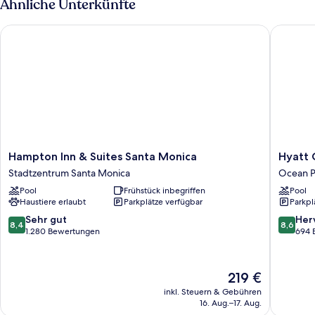
Ähnliche Unterkünfte
Hampton Inn & Suites Santa Monica
Hyatt Ce
Hampton
Hyatt
Hampton Inn & Suites Santa Monica
Hyatt 
Inn
Centric
Stadtzentrum Santa Monica
Ocean P
&
Delfina
Pool
Frühstück inbegriffen
Pool
Suites
Santa
Haustiere erlaubt
Parkplätze verfügbar
Parkpl
Santa
Monica
Monica
Ocean
8.4
8.6
Sehr gut
Her
8,4
8,6
Stadtzentrum
Park
von
von
1.280 Bewertungen
694 
Santa
10,
10,
Monica
Sehr
Hervorr
gut,
694
Der
219 €
1.280
Bewert
Preis
inkl. Steuern & Gebühren
Bewertungen
beträgt
16. Aug.–17. Aug.
219 €