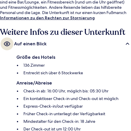
sind eine Bar/Lounge, ein Fitnessbereich (rund um die Uhr geöffnet)
und Fitnessmöglichkeiten. Andere Reisende lieben das hilfsbereite
Personal und die Lage. Die Unterkunft ist nur einen kurzen Fußmarsch
von den öffentlichen Verkehrsmitteln entfernt: Zur U-Bahn (Downtown
Informationen zu den Rechten zur Stornierung
Santa Monica Station) sind es nur wenige Schritte.
Weitere Infos zu dieser Unterkunft
Auf einen Blick
Größe des Hotels
136 Zimmer
Erstreckt sich über 6 Stockwerke
Anreise/Abreise
Check-in ab: 16:00 Uhr, möglich bis: 05:30 Uhr
Ein kontaktloser Check-in und Check-out ist möglich
Express-Check-in/out verfügbar
Früher Check-in unterliegt der Verfügbarkeit
Mindestalter für den Check-in: 18 Jahre
Der Check-out ist um 12:00 Uhr