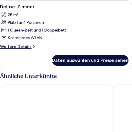
(Queen
Alle
Ein Hotelzimmer mit zwei Betten, ein
5
&
Deluxe-Zimmer
Fotos
Single)
25 m²
für
Platz für 4 Personen
Deluxe-
Zimmer
1 Queen-Bett und 1 Doppelbett
anzeigen
Kostenloses WLAN
Weitere
Weitere Details
Details
für
Daten auswählen und Preise sehen
Deluxe-
Zimmer
Ähnliche Unterkünfte
Glenelg Motel
The Geo