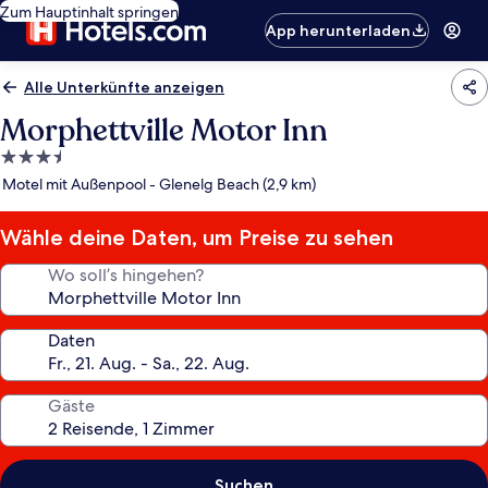
Zum Hauptinhalt springen
App herunterladen
Alle Unterkünfte anzeigen
Morphettville Motor Inn
3.5-
Sterne-
Motel mit Außenpool - Glenelg Beach (2,9 km)
Unterkunft
Wähle deine Daten, um Preise zu sehen
Wo soll’s hingehen?
Daten
Gäste
Suchen