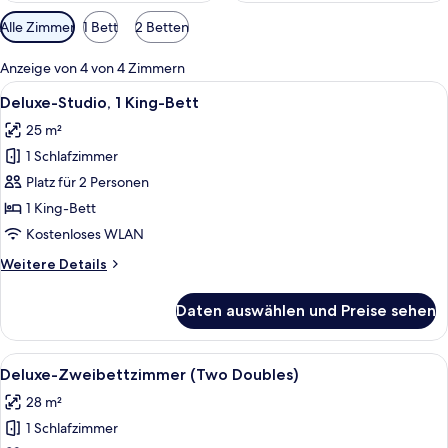
Verfügbare
Alle Zimmer
1 Bett
2 Betten
Filter
für
Anzeige von 4 von 4 Zimmern
Zimmer
Alle
Ein modernes Hotelzimmer mit einem Be
7
Deluxe-Studio, 1 King-Bett
Fotos
25 m²
für
1 Schlafzimmer
Deluxe-
Studio,
Platz für 2 Personen
1 King-
1 King-Bett
Bett
Kostenloses WLAN
anzeigen
Weitere
Weitere Details
Details
für
Daten auswählen und Preise sehen
Deluxe-
Studio,
1 King-
Alle
Ein Hotelzimmer mit Bett, Nachttisch u
5
Bett
Deluxe-Zweibettzimmer (Two Doubles)
Fotos
28 m²
für
1 Schlafzimmer
Deluxe-