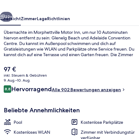
rück
Weiter
22+
Übersicht
Zimmer
Lage
Richtlinien
Übernachte im Morphettville Motor Inn, um nur 10 Autominuten
hiervon entfernt zu sein: Glenelg Beach und Adelaide Convention
Centre. Du kannst im Außenpool schwimmen und dich auf
Gratisleistungen wie WLAN und Parkplätze ohne Service freuen. Du
kannst dich auf eine Terrasse und einen Garten freuen. Die Zimmer
sind mit Kühlschränken und Mikrowellen versehen. Die öffentlichen
Verkehrsmittel sind nur einen kurzen Fußmarsch entfernt: Zur
Der
97 €
Straßenbahnhaltestelle Plympton Park (Haltestelle 11) sind es 10
aktuelle
inkl. Steuern & Gebühren
Minuten und zur Straßenbahnhaltestelle Glengowrie (Haltestelle 13)
Preis
9. Aug.–10. Aug.
14 Minuten.
Unterkunftsgelände
beträgt
Bewertungen
Hervorragend
8,8
Alle 902 Bewertungen anzeigen
97 €.
8,8 von 10.
Beliebte Annehmlichkeiten
Pool
Kostenlose Parkplätze
Kostenloses WLAN
Zimmer mit Verbindungstür
verfügbar