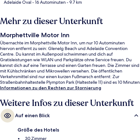
Adelaide Oval
- 16 Autominuten
- 9.7 km
Mehr zu dieser Unterkunft
Morphettville Motor Inn
Übernachte im Morphettville Motor Inn, um nur 10 Autominuten
hiervon entfernt zu sein: Glenelg Beach und Adelaide Convention
Centre. Du kannst im Außenpool schwimmen und dich auf
Gratisleistungen wie WLAN und Parkplätze ohne Service freuen. Du
kannst dich auf eine Terrasse und einen Garten freuen. Die Zimmer sind
mit Kühlschränken und Mikrowellen versehen. Die öffentlichen
Verkehrsmittel sind nur einen kurzen Fußmarsch entfernt: Zur
Straßenbahnhaltestelle Plympton Park (Haltestelle 11) sind es 10 Minuten
und zur Straßenbahnhaltestelle Glengowrie (Haltestelle 13) 14 Minuten.
Informationen zu den Rechten zur Stornierung
Weitere Infos zu dieser Unterkunft
Auf einen Blick
Größe des Hotels
30 Zimmer