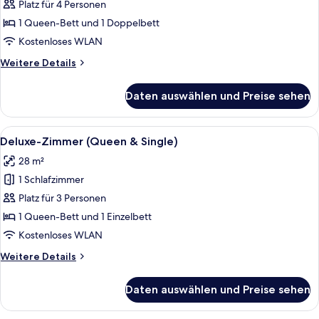
Zweibettzimmer
Platz für 4 Personen
(Two
1 Queen-Bett und 1 Doppelbett
Doubles)
Kostenloses WLAN
anzeigen
Weitere
Weitere Details
Details
für
Daten auswählen und Preise sehen
Deluxe-
Zweibettzimmer
(Two
Alle
Ein Hotelzimmer mit einem großen Bett
6
Doubles)
Deluxe-Zimmer (Queen & Single)
Fotos
28 m²
für
1 Schlafzimmer
Deluxe-
Zimmer
Platz für 3 Personen
(Queen
1 Queen-Bett und 1 Einzelbett
&
Kostenloses WLAN
Single)
Weitere
Weitere Details
anzeigen
Details
für
Daten auswählen und Preise sehen
Deluxe-
Zimmer