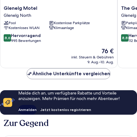
Glenelg
The
Glenelg Motel
The G
Motel
George
Glenelg North
Glenelg
Glenelg
Glenelg
Pool
Kostenlose Parkplätze
Parkpl
North
Kostenloses WLAN
Klimaanlage
Klimaa
8.6
8.8
Hervorragend
Her
8,6
8,8
von
von
995 Bewertungen
112 
10,
10,
Der
76 €
Hervorragend,
Hervorr
Preis
995
112
inkl. Steuern & Gebühren
beträgt
9. Aug.–10. Aug.
Bewertungen
Bewert
76 €
Ähnliche Unterkünfte vergleichen
Melde dich an, um verfügbare Rabatte und Vorteile
anzuzeigen. Mehr Prämien für noch mehr Abenteuer!
Anmelden
Jetzt kostenlos registrieren
Zur Gegend