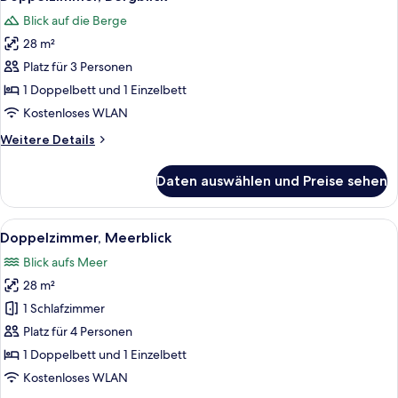
Fotos
Blick auf die Berge
für
28 m²
Doppelzimmer,
Bergblick
Platz für 3 Personen
anzeigen
1 Doppelbett und 1 Einzelbett
Kostenloses WLAN
Weitere
Weitere Details
Details
für
Daten auswählen und Preise sehen
Doppelzimmer,
Bergblick
Alle
Ein Hotelzimmer mit einem Bett, einem
5
Doppelzimmer, Meerblick
Fotos
Blick aufs Meer
für
28 m²
Doppelzimmer,
Meerblick
1 Schlafzimmer
anzeigen
Platz für 4 Personen
1 Doppelbett und 1 Einzelbett
Kostenloses WLAN