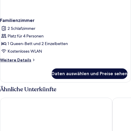
Familienzimmer
2 Schlafzimmer
Platz für 4 Personen
1 Queen-Bett und 2 Einzelbetten
Kostenloses WLAN
Weitere
Weitere Details
Details
für
Daten auswählen und Preise sehen
Familienzimmer
Ähnliche Unterkünfte
Fame Residence Lara & Spa - All Inclusive
Greenwo