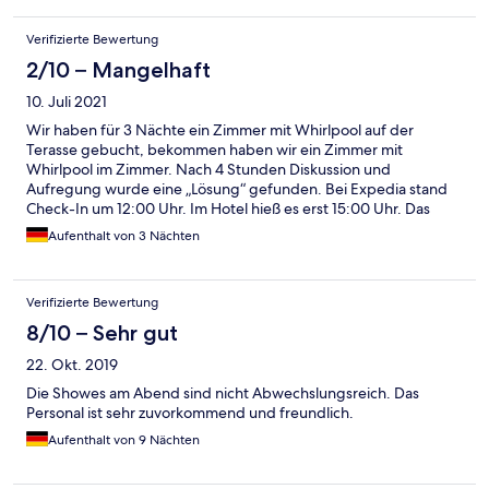
Verifizierte Bewertung
2/10 – Mangelhaft
10. Juli 2021
Wir haben für 3 Nächte ein Zimmer mit Whirlpool auf der
Terasse gebucht, bekommen haben wir ein Zimmer mit
Whirlpool im Zimmer. Nach 4 Stunden Diskussion und
Aufregung wurde eine „Lösung“ gefunden. Bei Expedia stand
Check-In um 12:00 Uhr. Im Hotel hieß es erst 15:00 Uhr. Das
Essen ist geschmackslos, oft kalt und immer das selbe. Mein
Aufenthalt von 3 Nächten
Mann und ich hatten oft Bauchkrämpfe nach dem Essen. Das
Zimmer war nicht sauber. Der Pool wird ungenügend
gesäubert. Das Servicepersonal ist mal so mal so gelaunt. Also
Verifizierte Bewertung
das das ein 4-5 Sterne Hotel sein soll. Never ever! Die einzigen,
die hier super lieb und freundlich waren, war das
8/10 – Sehr gut
Housekeeping! Wir haben so viel Geld verschwendet. Dieses
22. Okt. 2019
Hotel ist keinen Cent wert. Nie wieder!!!
Die Showes am Abend sind nicht Abwechslungsreich. Das
Personal ist sehr zuvorkommend und freundlich.
Aufenthalt von 9 Nächten