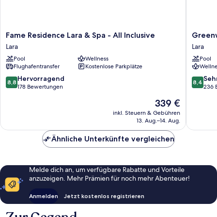
Fame
Greenw
Fame Residence Lara & Spa - All Inclusive
Greenw
Residence
Suites
Lara
Lara
Lara
Resort
Pool
Wellness
Pool
&
Lara
Flughafentransfer
Kostenlose Parkplätze
Wellne
Spa
-
8.8
8.4
Hervorragend
Seh
8,8
8,4
All
von
von
178 Bewertungen
236 
Inclusive
10,
10,
Der
339 €
Lara
Hervorragend,
Sehr
Preis
178
gut,
inkl. Steuern & Gebühren
beträgt
13. Aug.–14. Aug.
Bewertungen
236
339 €
Bewert
Ähnliche Unterkünfte vergleichen
Melde dich an, um verfügbare Rabatte und Vorteile
anzuzeigen. Mehr Prämien für noch mehr Abenteuer!
Anmelden
Jetzt kostenlos registrieren