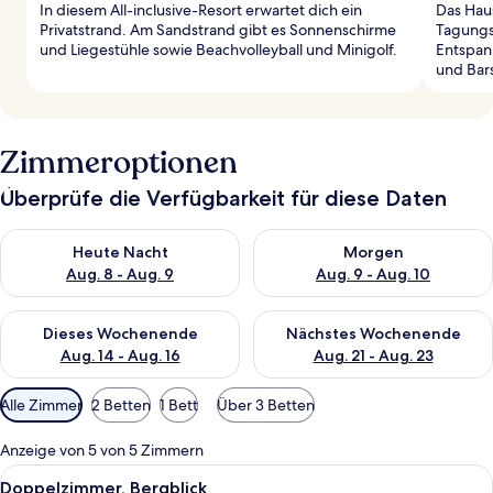
In diesem All-inclusive-Resort erwartet dich ein
Das Haus
Privatstrand. Am Sandstrand gibt es Sonnenschirme
Tagungs
und Liegestühle sowie Beachvolleyball und Minigolf.
Entspan
und Bars
Zimmeroptionen
Überprüfe die Verfügbarkeit für diese Daten
Überprüfe die Verfügbarkeit für heute Nacht, Aug. 8 - Aug. 9.
Überprüfe die Verfügbarkeit f
Heute Nacht
Morgen
Aug. 8 - Aug. 9
Aug. 9 - Aug. 10
Überprüfe die Verfügbarkeit für dieses Wochenende, Aug. 14 -
Überprüfe die Verfügbarkeit f
Dieses Wochenende
Nächstes Wochenende
Aug. 14 - Aug. 16
Aug. 21 - Aug. 23
Verfügbare
Alle Zimmer
2 Betten
1 Bett
Über 3 Betten
Filter
für
Anzeige von 5 von 5 Zimmern
Zimmer
Alle
Ein Hotelzimmer mit zwei Betten, jewe
5
Doppelzimmer, Bergblick