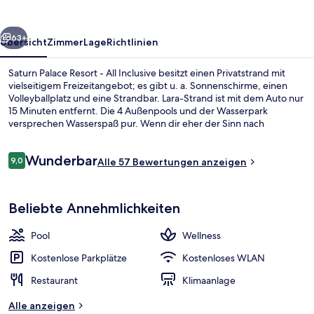
All
Inclusive
rück
Weiter
63+
Übersicht
Zimmer
Lage
Richtlinien
Saturn Palace Resort - All Inclusive besitzt einen Privatstrand mit
vielseitigem Freizeitangebot; es gibt u. a. Sonnenschirme, einen
Volleyballplatz und eine Strandbar. Lara-Strand ist mit dem Auto nur
15 Minuten entfernt. Die 4 Außenpools und der Wasserpark
versprechen Wasserspaß pur. Wenn dir eher der Sinn nach
Entspannung steht, kannst du dich mit Massagen und
Körperbehandlungen verwöhnen lassen. Das Gastronomieangebot
Bewertungen
Wunderbar
umfasst 4 Restaurants und 2 Poolbars. Als weitere Highlights bietet
9,0
Alle 57 Bewertungen anzeigen
9,0 von 10.
diese Unterkunft mit All-inclusive-Leistungen 5 Bars/Lounges, einen
Innenpool und einen kostenlosen Kinderclub.
Außenbereich
Beliebte Annehmlichkeiten
Pool
Wellness
Kostenlose Parkplätze
Kostenloses WLAN
Restaurant
Klimaanlage
Alle anzeigen