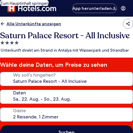
Zum Hauptinhalt springen
App herunterladen
Alle Unterkünfte anzeigen
Saturn Palace Resort - All Inclusive
4.0-
Sterne-
Unterkunft direkt am Strand in Antalya mit Wasserpark und Strandbar
Unterkunft
Wähle deine Daten, um Preise zu sehen
Wo soll’s hingehen?
Daten
Gäste
Suchen