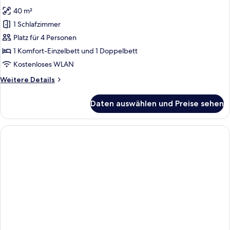
für
40 m²
Junior-
Doppel-
1 Schlafzimmer
oder
Platz für 4 Personen
-
1 Komfort-Einzelbett und 1 Doppelbett
Zweibettzimmer
Kostenloses WLAN
anzeigen
Weitere
Weitere Details
Details
für
Daten auswählen und Preise sehen
Junior-
Doppel-
oder
-
Zweibettzimmer