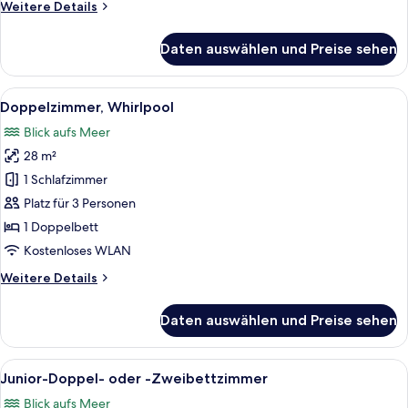
Weitere
Weitere Details
Details
für
Daten auswählen und Preise sehen
Doppelzimmer,
Meerblick
Alle
Ein Hotelzimmer mit einem großen Bett
6
Doppelzimmer, Whirlpool
Fotos
Blick aufs Meer
für
28 m²
Doppelzimmer,
Whirlpool
1 Schlafzimmer
anzeigen
Platz für 3 Personen
1 Doppelbett
Kostenloses WLAN
Weitere
Weitere Details
Details
für
Daten auswählen und Preise sehen
Doppelzimmer,
Whirlpool
Alle
Ein Hotelzimmer mit Bett, Schrank, N
7
Junior-Doppel- oder -Zweibettzimmer
Fotos
Blick aufs Meer