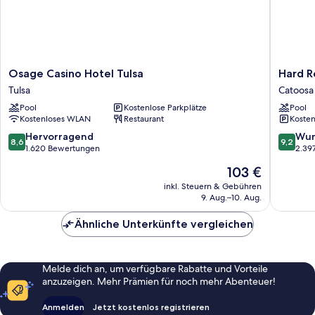
Osage
Hard
Osage Casino Hotel Tulsa
Hard R
Casino
Rock
Tulsa
Catoosa
Hotel
Hotel
Pool
Kostenlose Parkplätze
Pool
Tulsa
and
Kostenloses WLAN
Restaurant
Kosten
Tulsa
Casino
Tulsa
8.6
9.2
Hervorragend
Wun
8,6
9,2
Catoosa
von
von
1.620 Bewertungen
2.39
10,
10,
Der
103 €
Hervorragend,
Wunder
Preis
1.620
2.397
inkl. Steuern & Gebühren
beträgt
9. Aug.–10. Aug.
Bewertungen
Bewert
103 €
Ähnliche Unterkünfte vergleichen
Melde dich an, um verfügbare Rabatte und Vorteile
anzuzeigen. Mehr Prämien für noch mehr Abenteuer!
Anmelden
Jetzt kostenlos registrieren