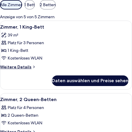
Verfügbare
Alle Zimmer
1 Bett
2 Betten
Filter
für
Anzeige von 5 von 5 Zimmern
Zimmer
Alle
Ein Hotelzimmer mit einem großen Bett
5
Zimmer, 1 King-Bett
Fotos
39 m²
für
Platz für 3 Personen
Zimmer,
1 King-
1 King-Bett
Bett
Kostenloses WLAN
anzeigen
Weitere
Weitere Details
Details
für
Daten auswählen und Preise sehen
Zimmer,
1 King-
Bett
Alle
Ein Hotelzimmer mit zwei Betten, eine
5
Zimmer, 2 Queen-Betten
Fotos
Platz für 4 Personen
für
2 Queen-Betten
Zimmer,
2 Queen-
Kostenloses WLAN
Betten
Weitere
Weitere Details