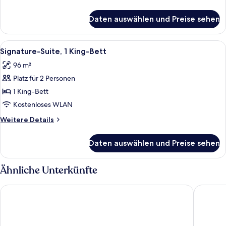
barrierefrei
Details
für
anzeigen
Daten auswählen und Preise sehen
Standardzimmer,
2 Queen-
Betten,
Alle
Ein modernes Hotelzimmer mit Essbere
13
barrierefrei
Signature-Suite, 1 King-Bett
Fotos
96 m²
für
Platz für 2 Personen
Signature-
Suite,
1 King-Bett
1 King-
Kostenloses WLAN
Bett
Weitere
Weitere Details
anzeigen
Details
für
Daten auswählen und Preise sehen
Signature-
Suite,
1 King-
Ähnliche Unterkünfte
Bett
Osage Casino Hotel Tulsa
Hard Roc