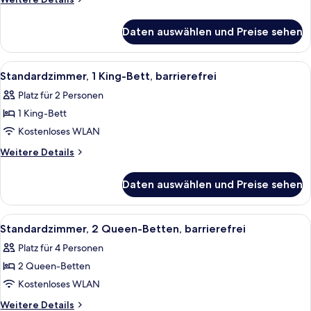
anzeigen
Details
für
Daten auswählen und Preise sehen
Zimmer,
2 Queen-
Betten
Alle
Ein Hotelzimmer mit einem großen Bett
6
Standardzimmer, 1 King-Bett, barrierefrei
Fotos
Platz für 2 Personen
für
1 King-Bett
Standardzimmer,
1 King-
Kostenloses WLAN
Bett,
Weitere
Weitere Details
barrierefrei
Details
für
anzeigen
Daten auswählen und Preise sehen
Standardzimmer,
1 King-
Bett,
Alle
Ein Hotelzimmer mit zwei Betten, eine
6
barrierefrei
Standardzimmer, 2 Queen-Betten, barrierefrei
Fotos
Platz für 4 Personen
für
2 Queen-Betten
Standardzimmer,
2 Queen-
Kostenloses WLAN
Betten,
Weitere
Weitere Details