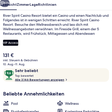
57+
Übersicht
Zimmer
Lage
Richtlinien
River Spirit Casino Resort bietet ein Casino und einen Nachtclub und
Folgendes ist in wenigen Schritten erreicht: River Spirit Casino
Resort. Besuche den Wellnessbereich und lass dich mit
Wellnessangeboten verwöhnen. Im Fireside Grill, einem der 5
Restaurants, wird Frühstück, Mittagessen und Abendessen
serviert.Zu den weiteren Highlights gehören 2 Bars/Lounges, ein
kostenloser Flughafentransfer und eine Poolbar. Andere Reisende
VIP Access
lieben den Pool und die bequemen Betten.
Der
131 €
Außenpool (je nach Saison geöffnet)
aktuelle
inkl. Steuern & Gebühren
Preis
10. Aug.–11. Aug.
beträgt
Bewertungen
9,6
Sehr beliebt
131 €.
T
von
Top bewertet
o
Alle 3.146 Bewertungen anzeigen
10,
p
Sehr
beliebt
Beliebte Annehmlichkeiten
b
e
w
Pool
Wellness
e
r
Flughafentransfer
Kostenlose Parkplätze