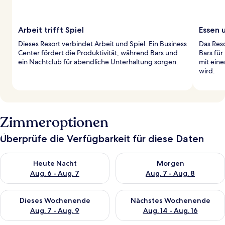
Arbeit trifft Spiel
Essen 
Dieses Resort verbindet Arbeit und Spiel. Ein Business
Das Reso
Center fördert die Produktivität, während Bars und
Bars für
ein Nachtclub für abendliche Unterhaltung sorgen.
mit eine
wird.
Zimmeroptionen
Überprüfe die Verfügbarkeit für diese Daten
Überprüfe die Verfügbarkeit für heute Nacht, Aug. 6 - Aug. 7.
Überprüfe die Verfügbarkeit f
Heute Nacht
Morgen
Aug. 6 - Aug. 7
Aug. 7 - Aug. 8
Überprüfe die Verfügbarkeit für dieses Wochenende, Aug. 7 - 
Überprüfe die Verfügbarkeit f
Dieses Wochenende
Nächstes Wochenende
Aug. 7 - Aug. 9
Aug. 14 - Aug. 16