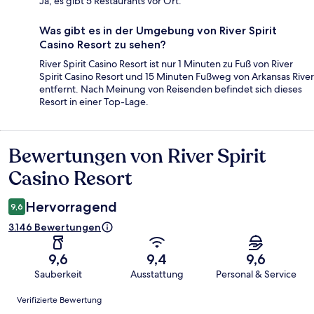
Ja, es gibt 5 Restaurants vor Ort.
Was gibt es in der Umgebung von River Spirit
Casino Resort zu sehen?
River Spirit Casino Resort ist nur 1 Minuten zu Fuß von River
Spirit Casino Resort und 15 Minuten Fußweg von Arkansas River
entfernt. Nach Meinung von Reisenden befindet sich dieses
Resort in einer Top-Lage.
Bewertungen von River Spirit
Bewertungen
Casino Resort
Hervorragend
9,6
3.146 Bewertungen
9,6
9,4
9,6
Sauberkeit
Ausstattung
Personal & Service
Bewertungen
Verifizierte Bewertung