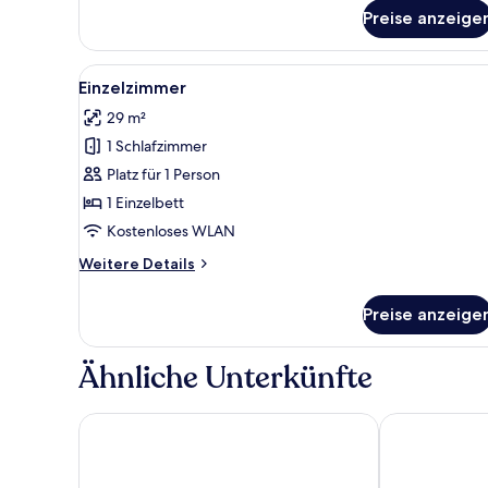
Apartment,
Preise anzeige
2 Schlafzimmer,
Terrasse
Alle
Ein modernes Hotelzimmer mit 
4
Einzelzimmer
Fotos
29 m²
für
1 Schlafzimmer
Einzelzimmer
anzeigen
Platz für 1 Person
1 Einzelbett
Kostenloses WLAN
Weitere
Weitere Details
Details
für
Preise anzeige
Einzelzimmer
Ähnliche Unterkünfte
Radisson Resort Kolobrzeg
Royal Tulip S