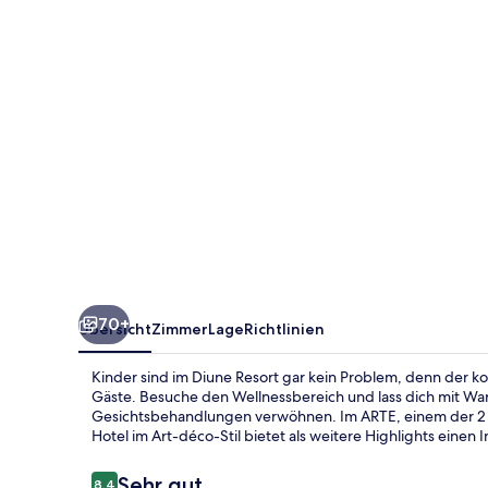
70+
Übersicht
Zimmer
Lage
Richtlinien
Kinder sind im Diune Resort gar kein Problem, denn der kos
Gäste. Besuche den Wellnessbereich und lass dich mit W
Gesichtsbehandlungen verwöhnen. Im ARTE, einem der 2 R
Hotel im Art-déco-Stil bietet als weitere Highlights einen
Bewertungen
Sehr gut
8,4