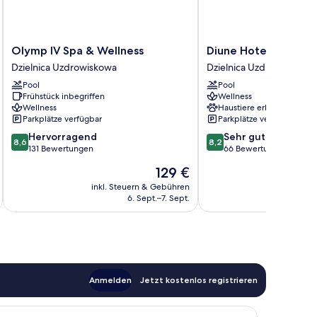
Olymp
Diune
Olymp IV Spa & Wellness
Diune Hotel
IV
Hotel
Dzielnica Uzdrowiskowa
Dzielnica Uzdrowiskowa
Spa
Dzielnica
Pool
Pool
&
Uzdrowiskowa
Frühstück inbegriffen
Wellness
Wellness
Wellness
Haustiere erlaubt
Dzielnica
Parkplätze verfügbar
Parkplätze verfügbar
Uzdrowiskowa
8.6
8.2
Hervorragend
Sehr gut
8,6
8,2
von
von
131 Bewertungen
66 Bewertungen
10,
10,
Der
129 €
Hervorragend,
Sehr
Preis
131
gut,
inkl. Steuern & Gebühren
inkl. S
beträgt
6. Sept.–7. Sept.
Bewertungen
66
129 €
Bewertungen
Anmelden
Jetzt kostenlos registrieren