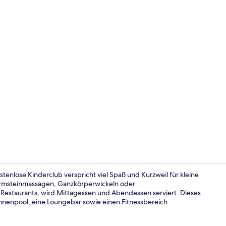
Sauna
tenlose Kinderclub verspricht viel Spaß und Kurzweil für kleine
armsteinmassagen, Ganzkörperwickeln oder
estaurants, wird Mittagessen und Abendessen serviert. Dieses
Ansicht von
 Innenpool, eine Loungebar sowie einen Fitnessbereich.