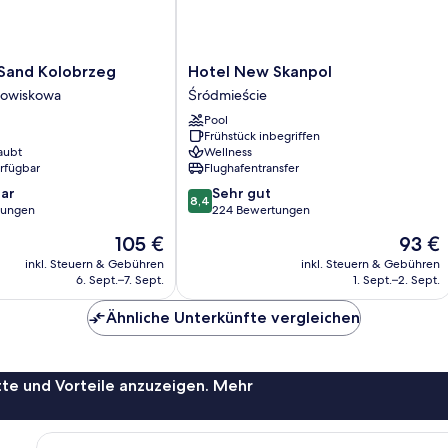
Hotel
 Sand Kolobrzeg
Hotel New Skanpol
New
drowiskowa
Śródmieście
Skanpol
Pool
Śródmieście
Frühstück inbegriffen
aubt
Wellness
a
erfügbar
Flughafentransfer
8.4
ar
Sehr gut
8,4
von
tungen
224 Bewertungen
10,
Der
Der
105 €
93 €
Sehr
Preis
Preis
gut,
inkl. Steuern & Gebühren
inkl. Steuern & Gebühren
beträgt
beträgt
6. Sept.–7. Sept.
1. Sept.–2. Sept.
224
105 €
93 €
Bewertungen
Ähnliche Unterkünfte vergleichen
te und Vorteile anzuzeigen. Mehr