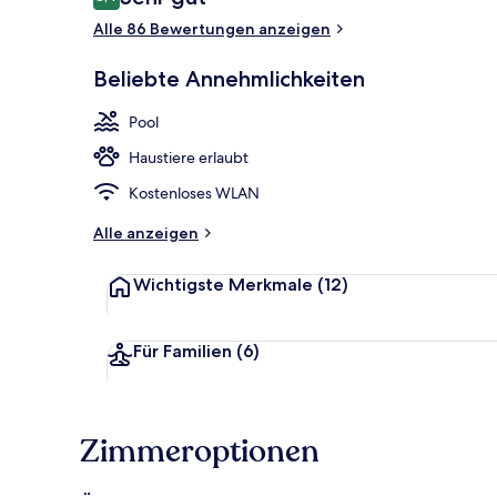
8,4 von 10.
Alle 86 Bewertungen anzeigen
Innenpool, L
Beliebte Annehmlichkeiten
Pool
Haustiere erlaubt
Kostenloses WLAN
Alle anzeigen
Wichtigste Merkmale
(12)
Für Familien
(6)
Zimmeroptionen