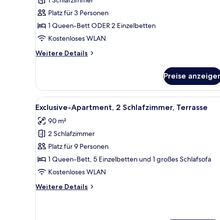
anzeigen
Platz für 3 Personen
1 Queen-Bett ODER 2 Einzelbetten
Kostenloses WLAN
Weitere
Weitere Details
Details
für
Preise anzeige
Doppelzimmer,
Balkon
Alle
Ein modernes Hotelzimmer mit 
4
Exclusive-Apartment, 2 Schlafzimmer, Terrasse
Fotos
90 m²
für
2 Schlafzimmer
Exclusive-
Apartment,
Platz für 9 Personen
2 Schlafzimmer,
1 Queen-Bett, 5 Einzelbetten und 1 großes Schlafsofa
Terrasse
Kostenloses WLAN
anzeigen
Weitere
Weitere Details
Details
für
Exclusive-