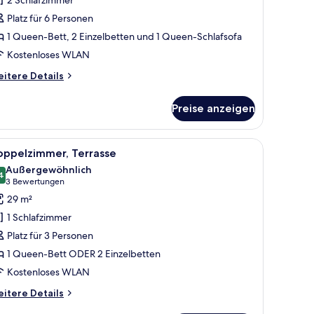
 Schlafzimmer
Platz für 6 Personen
nzeigen
1 Queen-Bett, 2 Einzelbetten und 1 Queen-Schlafsofa
Kostenloses WLAN
itere
itere Details
tails
r
Preise anzeigen
perior-
artment,
Schlafzimmer
Blick auf die Stadt durch große Fenster.
oßen Bett, einem Schreibtisch mit Stuhl, einem kleinen Tisch und einem Fe
le
Ein Hotelzimmer mit einem großen Bett, einem
4
oppelzimmer, Terrasse
otos
Außergewöhnlich
ür
4
9,4 von 10
(3
3 Bewertungen
oppelzimmer,
Bewertungen)
29 m²
errasse
1 Schlafzimmer
nzeigen
Platz für 3 Personen
1 Queen-Bett ODER 2 Einzelbetten
Kostenloses WLAN
itere
itere Details
tails