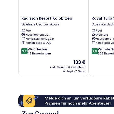
Radisson
Royal
Radisson Resort Kolobrzeg
Royal Tulip
Resort
Tulip
Dzielnica Uzdrowiskowa
Dzielnica Uz
Kolobrzeg
Sand
Pool
Pool
Dzielnica
Kolobrzeg
Haustiere erlaubt
Wellness
Uzdrowiskowa
Dzielnica
Parkplätze verfügbar
Haustiere erl
Uzdrowiskow
Kostenloses WLAN
Parkplätze v
9.2
9.0
Wunderbar
Wunderb
9,2
9,0
von
von
113 Bewertungen
208 Bewer
10,
10,
Der
133 €
Wunderbar,
Wunderbar,
Preis
113
208
inkl. Steuern & Gebühren
beträgt
6. Sept.–7. Sept.
Bewertungen
Bewertungen
133 €
Melde dich an, um verfügbare Rabat
Prämien für noch mehr Abenteuer!