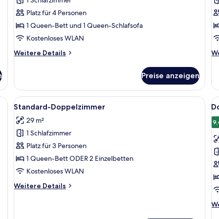
1
2
Platz für 4 Personen
Schlafzimmer,
a
1 Queen-Bett und 1 Queen-Schlafsofa
Balkon
Kostenloses WLAN
anzeigen
Weitere
We
Weitere Details
We
Details
De
für
fü
n
Preise anzeigen
Deluxe-
Su
Apartment,
Ap
1
2 
einem großen Bett, einem schwarzen Nachttisch, einer Nachttischlampe und 
Alle
Ein modernes Hotelzimmer mit einem gr
Al
4
Schlafzimmer,
Standard-Doppelzimmer
D
Fotos
F
Balkon
29 m²
für
f
9,
1 Schlafzimmer
Standard-
D
Doppelzimmer
T
Platz für 3 Personen
anzeigen
a
1 Queen-Bett ODER 2 Einzelbetten
Kostenloses WLAN
Weitere
Weitere Details
Details
für
We
We
Standard-
De