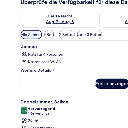
Überprüfe die Verfügbarkeit für diese D
Überprüfe die Verfügbarkeit für heute Nacht, Aug. 7
Überprüfe die
Heute Nacht
Aug. 7 - Aug. 8
A
Verfügbare
Alle Zimmer
1 Bett
2 Betten
Über 3 Betten
Filter
Alle
Ein Hotelzimmer mit Bett, Vor
für
6
Zimmer
Fotos
Zimmer
Platz für 4 Personen
für
Kostenloses WLAN
Zimmer
anzeigen
Weitere
Weitere Details
Details
für
Preise anzeige
Zimmer
Alle
Ein Hotelzimmer mit Bett, Schr
4
Doppelzimmer, Balkon
Fotos
Hervorragend
für
8,6
8,6 von 10
(4
4 Bewertungen
Doppelzimmer,
Bewertungen)
29 m²
Balkon
1 Schlafzimmer