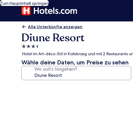
Zum Hauptinhalt springen
Alle Unterkünfte anzeigen
Diune Resort
3.5-
Sterne-
Hotel im Art-déco-Stil in Kołobrzeg und mit 2 Restaurants 
Unterkunft
Wähle deine Daten, um Preise zu sehen
Wo soll’s hingehen?
Fotogalerie
von
Diune
Resort