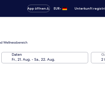
•
App öffnen
EUR
Unterkunft registr
und Wellnessbereich
Daten
G