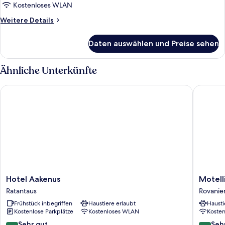
Kostenloses WLAN
Weitere
Weitere Details
Details
für
Daten auswählen und Preise sehen
Sauna
Standard
Ähnliche Unterkünfte
Hotel Aakenus
Motelli 
Hotel
Motelli
Hotel Aakenus
Motell
Aakenus
Rovanie
Ratantaus
Rovanie
Ratantaus
Rovanie
Frühstück inbegriffen
Haustiere erlaubt
Hausti
Kostenlose Parkplätze
Kostenloses WLAN
Koste
8.2
8.2
Sehr gut
Seh