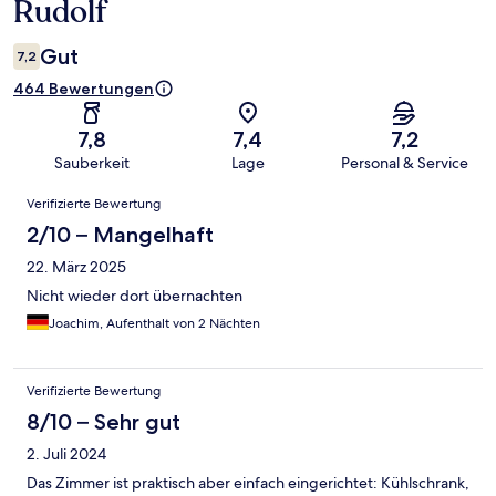
Rudolf
Gut
7,2
464 Bewertungen
7,8
7,4
7,2
Sauberkeit
Lage
Personal & Service
Bewertungen
Verifizierte Bewertung
2/10 – Mangelhaft
22. März 2025
Nicht wieder dort übernachten
Joachim, Aufenthalt von 2 Nächten
Verifizierte Bewertung
8/10 – Sehr gut
2. Juli 2024
Das Zimmer ist praktisch aber einfach eingerichtet: Kühlschrank,