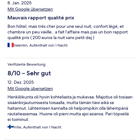
8. Jan. 2025
Mit Google übersetzen
Mauvais rapport qualité prix
Bon hôtel, mais très cher pour une seul nuit, confort légé, et
chambre un peu vieille.. a fait l’affaire mais pas un bon rapport
qualité prix ( 200 euros la nuit sans petit dej )
Valentin, Aufenthalt von 1 Nacht
Verifizierte Bewertung
8/10 – Sehr gut
12. Dez. 2025
Mit Google übersetzen
Henkilökunta oli hyvin kohteliasta ja mukavaa. Majoitus oli tosiaan
sisäänkirjautumisesta toisaalla, mutta tämän tiesi eikä se
haitannut. Lähtemisen kannalta oli helpompikin olla lähempänä
rautatieasemaa. Huone oli pieni mutta ajoi asiansa. Pari töpseliä
ei toiminut.
Ville, Aufenthalt von 1 Nacht