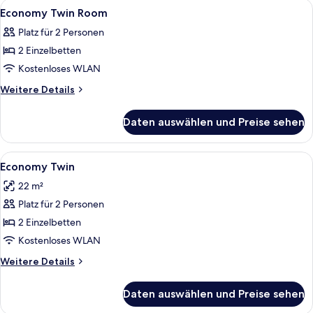
Alle
Ein Zimmer mit zwei Betten, einem Fe
6
Economy Twin Room
Fotos
Platz für 2 Personen
für
2 Einzelbetten
Economy
Twin
Kostenloses WLAN
Room
Weitere
Weitere Details
anzeigen
Details
für
Daten auswählen und Preise sehen
Economy
Twin
Room
Alle
Ein Hotelzimmer mit zwei Betten, ein
6
Economy Twin
Fotos
22 m²
für
Platz für 2 Personen
Economy
Twin
2 Einzelbetten
anzeigen
Kostenloses WLAN
Weitere
Weitere Details
Details
für
Daten auswählen und Preise sehen
Economy
Twin