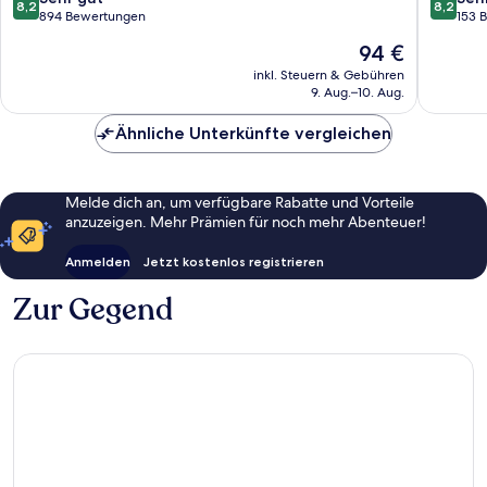
8,2
8,2
von
von
894 Bewertungen
153 
10,
10,
Der
94 €
Sehr
Sehr
Preis
gut,
gut,
inkl. Steuern & Gebühren
beträgt
9. Aug.–10. Aug.
894
153
94 €
Bewertungen
Bewert
Ähnliche Unterkünfte vergleichen
Melde dich an, um verfügbare Rabatte und Vorteile
anzuzeigen. Mehr Prämien für noch mehr Abenteuer!
Anmelden
Jetzt kostenlos registrieren
Zur Gegend