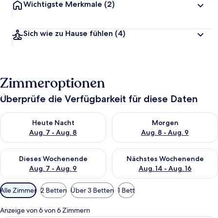
Wichtigste Merkmale
(2)
Sich wie zu Hause fühlen
(4)
Zimmeroptionen
Überprüfe die Verfügbarkeit für diese Daten
Überprüfe die Verfügbarkeit für heute Nacht, Aug. 7 - Aug. 8.
Überprüfe die Verfügbarkeit f
Heute Nacht
Morgen
Aug. 7 - Aug. 8
Aug. 8 - Aug. 9
Überprüfe die Verfügbarkeit für dieses Wochenende, Aug. 7 - 
Überprüfe die Verfügbarkeit f
Dieses Wochenende
Nächstes Wochenende
Aug. 7 - Aug. 9
Aug. 14 - Aug. 16
Verfügbare
Alle Zimmer
2 Betten
Über 3 Betten
1 Bett
Filter
für
Anzeige von 6 von 6 Zimmern
Zimmer