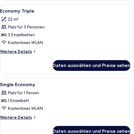
Alle
Economy Triple | Kostenloses WLAN, 
6
Economy Triple
Fotos
22 m²
für
Platz für 3 Personen
Economy
Triple
3 Einzelbetten
anzeigen
Kostenloses WLAN
Weitere
Weitere Details
Details
für
Daten auswählen und Preise sehen
Economy
Triple
Alle
Kostenloses WLAN, Bettwäsche
1
Single Economy
Fotos
Platz für 1 Person
für
1 Einzelbett
Single
Economy
Kostenloses WLAN
anzeigen
Weitere
Weitere Details
Details
für
Daten auswählen und Preise sehen
Single