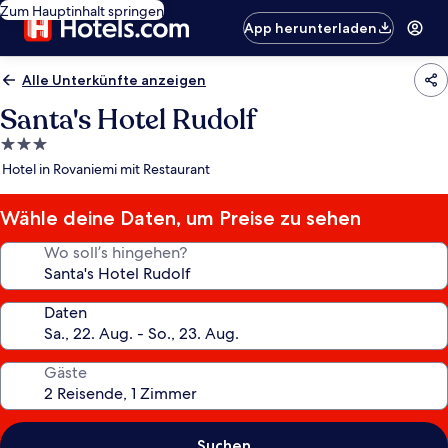
Zum Hauptinhalt springen
App herunterladen
Alle Unterkünfte anzeigen
Santa's Hotel Rudolf
3.0-
Sterne-
Hotel in Rovaniemi mit Restaurant
Unterkunft
Wähle deine Daten, um Preise zu sehen
Wo soll’s hingehen?
Daten
Gäste
Suchen