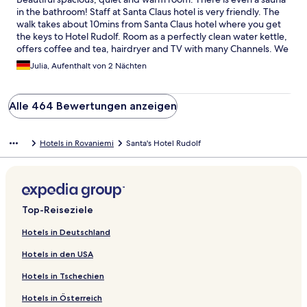
in the bathroom! Staff at Santa Claus hotel is very friendly. The
walk takes about 10mins from Santa Claus hotel where you get
the keys to Hotel Rudolf. Room as a perfectly clean water kettle,
offers coffee and tea, hairdryer and TV with many Channels. We
stayed there twice within 1 week and everything was wonderful.
Julia, Aufenthalt von 2 Nächten
Would come again any time!
Alle 464 Bewertungen anzeigen
Hotels in Rovaniemi
Santa's Hotel Rudolf
Top-Reiseziele
Hotels in Deutschland
Hotels in den USA
Hotels in Tschechien
Hotels in Österreich