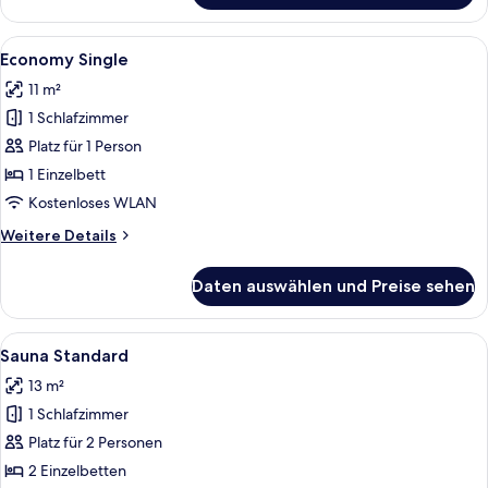
Economy
Alle
Ein Einzelbett mit grauem Matratze 
1
Economy Single
Fotos
11 m²
für
1 Schlafzimmer
Economy
Single
Platz für 1 Person
anzeigen
1 Einzelbett
Kostenloses WLAN
Weitere
Weitere Details
Details
für
Daten auswählen und Preise sehen
Economy
Single
Alle
Ein rustikales Interieur mit Küchenzeil
5
Sauna Standard
Fotos
13 m²
für
1 Schlafzimmer
Sauna
Standard
Platz für 2 Personen
anzeigen
2 Einzelbetten