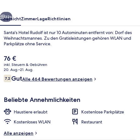
rück
Weiter
32+
Übersicht
Zimmer
Lage
Richtlinien
Santa's Hotel Rudolf ist nur 10 Autominuten entfernt von: Dorf des
Weihnachtsmannes. Zu den Gratisleistungen gehören WLAN und
Parkplätze ohne Service.
Der
76 €
aktuelle
inkl. Steuern & Gebühren
Preis
20. Aug.–21. Aug.
beträgt
Bewertungen
Gut
7,2
Alle 464 Bewertungen anzeigen
76 €.
7,2 von 10.
Sauna Standard | Badezimmer | Dusch
Beliebte Annehmlichkeiten
Haustiere erlaubt
Kostenlose Parkplätze
Kostenloses WLAN
Restaurant
Alle anzeigen