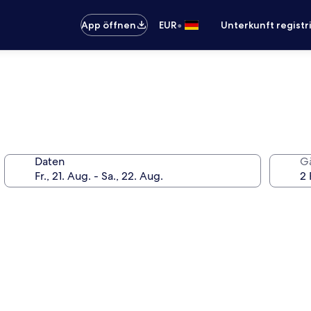
•
App öffnen
EUR
Unterkunft registr
Daten
G