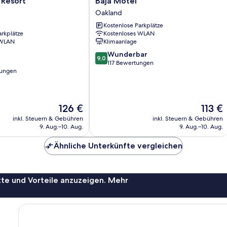
 Resort
Baja Motel
Motel
Oakland
Oakland
Kostenlose Parkplätze
arkplätze
Kostenloses WLAN
 WLAN
Klimaanlage
9.0
Wunderbar
9,0
von
117 Bewertungen
tungen
10,
Wunderbar,
117
Bewertungen
Der
Der
126 €
113 €
Preis
Preis
inkl. Steuern & Gebühren
inkl. Steuern & Gebühren
beträgt
beträgt
9. Aug.–10. Aug.
9. Aug.–10. Aug.
126 €
113 €
Ähnliche Unterkünfte vergleichen
te und Vorteile anzuzeigen. Mehr