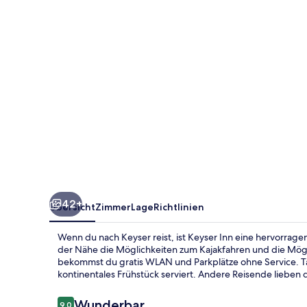
42+
Übersicht
Zimmer
Lage
Richtlinien
Wenn du nach Keyser reist, ist Keyser Inn eine hervorrage
der Nähe die Möglichkeiten zum Kajakfahren und die Mögl
bekommst du gratis WLAN und Parkplätze ohne Service. Täg
kontinentales Frühstück serviert. Andere Reisende lieben d
Bewertungen
Wunderbar
9,0