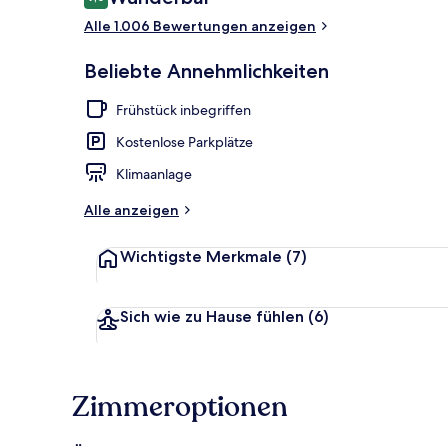
9,0 von 10.
Alle 1.006 Bewertungen anzeigen
Eingangsber
Beliebte Annehmlichkeiten
Frühstück inbegriffen
Kostenlose Parkplätze
Klimaanlage
Alle anzeigen
Wichtigste Merkmale
(7)
Sich wie zu Hause fühlen
(6)
Zimmeroptionen