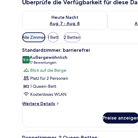
Überprüfe die Verfügbarkeit für diese D
Überprüfe die Verfügbarkeit für heute Nacht, Aug. 7
Überprüfe die
Heute Nacht
Aug. 7 - Aug. 8
A
Verfügbare
Alle Zimmer
1 Bett
2 Betten
Filter
Alle
Ein ordentlich bezogenes Bet
für
4
Standardzimmer, barrierefrei
Fotos
Zimmer
Außergewöhnlich
für
9,6
9,6 von 10
(17
17 Bewertungen
Standardzimmer,
Bewertungen)
Blick auf die Berge
barrierefrei
Platz für 2 Personen
anzeigen
1 Queen-Bett
Kostenloses WLAN
Weitere
Weitere Details
Details
für
Preise anzeige
Standardzimmer,
barrierefrei
Alle
Ein Hotelzimmer mit zwei Bett
4
Doppelzimmer, 2 Queen-Betten