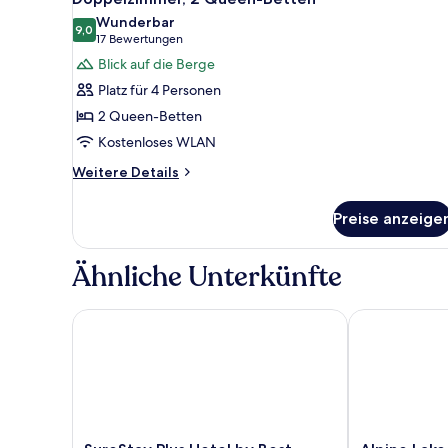
Fotos
Wunderbar
für
9,0
9,0 von 10
(17
17 Bewertungen
Doppelzimmer,
Bewertungen)
Blick auf die Berge
2 Queen-
Platz für 4 Personen
Betten
2 Queen-Betten
anzeigen
Kostenloses WLAN
Weitere
Weitere Details
Details
für
Preise anzeige
Doppelzimmer,
2 Queen-
Betten
Ähnliche Unterkünfte
SureStay Plus Hotel by Best Western Keyser
Alpine Lake R
SureStay
Alpine