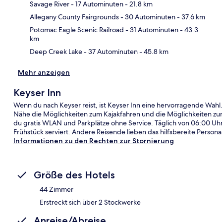
Savage River
- 17 Autominuten
- 21.8 km
Kar
Allegany County Fairgrounds
- 30 Autominuten
- 37.6 km
Potomac Eagle Scenic Railroad
- 31 Autominuten
- 43.3
km
Deep Creek Lake
- 37 Autominuten
- 45.8 km
Mehr anzeigen
Keyser Inn
Wenn du nach Keyser reist, ist Keyser Inn eine hervorragende Wahl.
Nähe die Möglichkeiten zum Kajakfahren und die Möglichkeiten z
du gratis WLAN und Parkplätze ohne Service. Täglich von 06:00 Uhr 
Frühstück serviert. Andere Reisende lieben das hilfsbereite Persona
Informationen zu den Rechten zur Stornierung
Größe des Hotels
44 Zimmer
Erstreckt sich über 2 Stockwerke
Anreise/Abreise