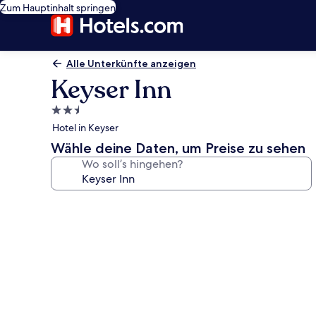
Zum Hauptinhalt springen
Alle Unterkünfte anzeigen
Keyser Inn
2.5-
Sterne-
Hotel in Keyser
Unterkunft
Wähle deine Daten, um Preise zu sehen
Wo soll’s hingehen?
Fotogalerie
von
Keyser
Inn