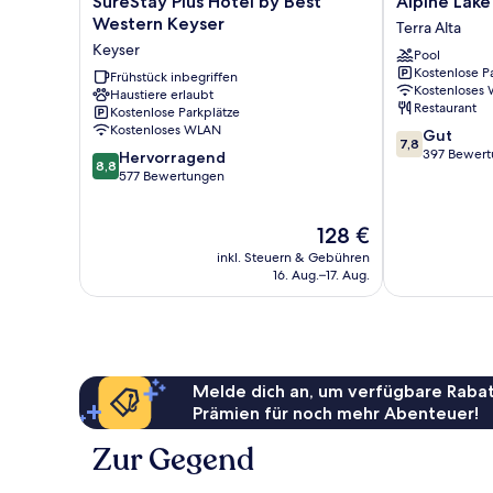
SureStay Plus Hotel by Best
Alpine Lake
Plus
Lake
Western Keyser
Terra Alta
Hotel
Resort
Keyser
Pool
by
Terra
Kostenlose P
Best
Frühstück inbegriffen
Alta
Kostenloses
Haustiere erlaubt
Western
Restaurant
Kostenlose Parkplätze
Keyser
Kostenloses WLAN
7.8
Gut
Keyser
7,8
von
397 Bewer
8.8
Hervorragend
8,8
10,
von
577 Bewertungen
Gut,
10,
397
Hervorragend,
Der
128 €
Bewertungen
577
Preis
Bewertungen
inkl. Steuern & Gebühren
beträgt
16. Aug.–17. Aug.
128 €
Melde dich an, um verfügbare Rabat
Prämien für noch mehr Abenteuer!
Zur Gegend