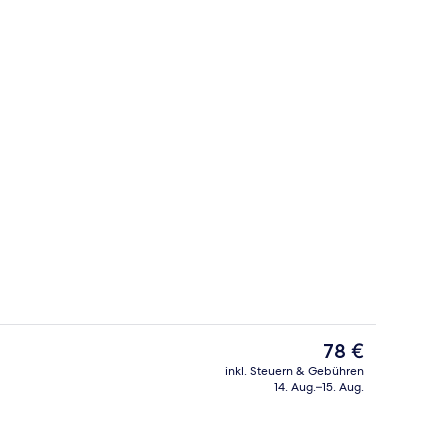
 Unterkunft
Tägliches inbegriffenes kontinentales
Der
78 €
aktuelle
inkl. Steuern & Gebühren
Preis
14. Aug.–15. Aug.
der Lobby
Doppelzimmer, 2 Doppelbetten | Hoch
beträgt
78 €.