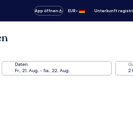
•
App öffnen
EUR
Unterkunft registr
en
Daten
G