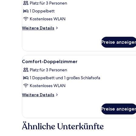
Platz für 3 Personen
für
1 Doppelbett
Standard-
Doppelzimmer
Kostenloses WLAN
(Klein)
Weitere
Weitere Details
anzeigen
Details
für
Preise anzeige
Standard-
Doppelzimmer
(Klein)
Alle
Ein Hotelzimmer mit zwei Bette
6
Comfort-Doppelzimmer
Fotos
Platz für 3 Personen
für
1 Doppelbett und 1 großes Schlafsofa
Comfort-
Doppelzimmer
Kostenloses WLAN
anzeigen
Weitere
Weitere Details
Details
für
Preise anzeige
Comfort-
Doppelzimmer
Ähnliche Unterkünfte