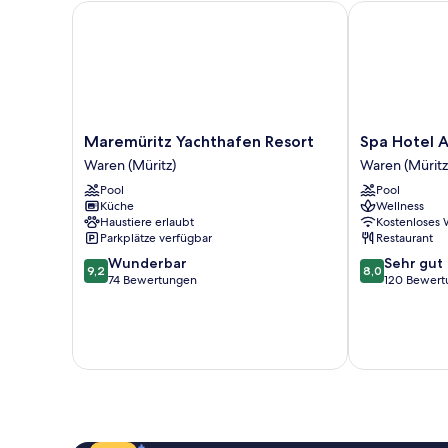
Maremüritz Yachthafen Resort
Spa Hotel Am
Maremüritz
Spa
Maremüritz Yachthafen Resort
Spa Hotel 
Yachthafen
Hotel
Waren (Müritz)
Waren (Müritz
Resort
Amsee
Pool
Pool
Waren
Waren
Küche
Wellness
(Müritz)
(Müritz)
Haustiere erlaubt
Kostenloses
Parkplätze verfügbar
Restaurant
9.2
8.0
Wunderbar
Sehr gut
9,2
8,0
von
von
74 Bewertungen
120 Bewert
10,
10,
Wunderbar,
Sehr
74
gut,
Bewertungen
120
Bewertungen