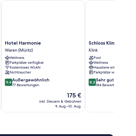
Hotel Harmonie
Schloss Klink
Hotel
Schloss
Hotel Harmonie
Schloss Klink
Harmonie
Klink
Waren (Müritz)
Klink
Waren
Klink
Wellness
Pool
(Müritz)
Parkplätze verfügbar
Wellness
Kostenloses WLAN
Haustiere erlaubt
Nichtraucher
Parkplätze verfügbar
9.4
8.2
Außergewöhnlich
Sehr gut
9,4
8,2
von
von
77 Bewertungen
184 Bewertungen
10,
10,
Der
175 €
Außergewöhnlich,
Sehr
Preis
77
gut,
inkl. Steuern & Gebühren
inkl. S
beträgt
9. Aug.–10. Aug.
Bewertungen
184
175 €
Bewertungen