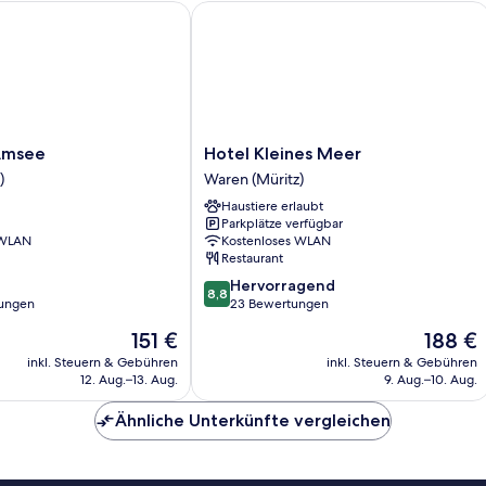
see
Hotel Kleines Meer
Hotel
Amsee
Hotel Kleines Meer
Kleines
)
Waren (Müritz)
Meer
Haustiere erlaubt
Waren
Parkplätze verfügbar
(Müritz)
 WLAN
Kostenloses WLAN
Restaurant
8.8
Hervorragend
8,8
von
ungen
23 Bewertungen
10,
Der
Der
151 €
188 €
Hervorragend,
Preis
Preis
23
inkl. Steuern & Gebühren
inkl. Steuern & Gebühren
beträgt
beträgt
12. Aug.–13. Aug.
9. Aug.–10. Aug.
Bewertungen
151 €
188 €
Ähnliche Unterkünfte vergleichen