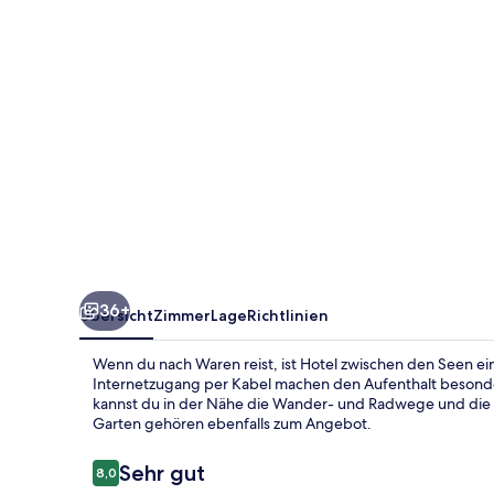
36+
Übersicht
Zimmer
Lage
Richtlinien
Wenn du nach Waren reist, ist Hotel zwischen den Seen e
Internetzugang per Kabel machen den Aufenthalt besond
kannst du in der Nähe die Wander- und Radwege und die M
Garten gehören ebenfalls zum Angebot.
Bewertungen
Sehr gut
8,0
8,0 von 10.