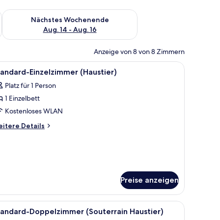
es Wochenende, Aug. 7 - Aug. 9.
Überprüfe die Verfügbarkeit für nächstes Wochenende, Aug. 1
Nächstes Wochenende
Aug. 14 - Aug. 16
Anzeige von 8 von 8 Zimmern
, Stuhl, Fernseher und einem Fenster mit Blick auf Bäume.
le
Ein Hotelzimmer mit Bett, Schreibtisch, Stuhl
1
andard-Einzelzimmer (Haustier)
otos
Platz für 1 Person
ür
1 Einzelbett
tandard-
inzelzimmer
Kostenloses WLAN
Haustier)
itere
itere Details
nzeigen
tails
r
andard-
nzelzimmer
austier)
Preise anzeigen
m Schreibtisch, einem Stuhl, einem Fernseher und einem Fenster mit Blick.
le
Ein Hotelzimmer mit zwei Betten, einem Schrei
1
tandard-Doppelzimmer (Souterrain Haustier)
otos