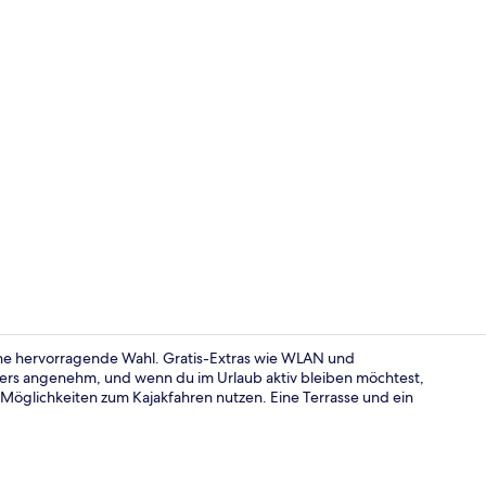
Check-in-/C
ine hervorragende Wahl. Gratis-Extras wie WLAN und
ers angenehm, und wenn du im Urlaub aktiv bleiben möchtest,
öglichkeiten zum Kajakfahren nutzen. Eine Terrasse und ein
Grill-/Pickni