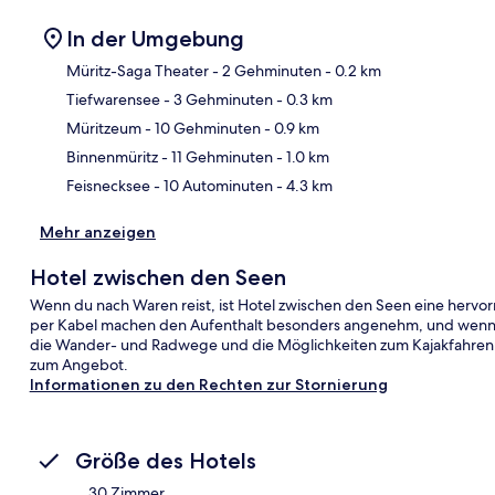
In der Umgebung
Müritz-Saga Theater
- 2 Gehminuten
- 0.2 km
Tiefwarensee
- 3 Gehminuten
- 0.3 km
Kar
Müritzeum
- 10 Gehminuten
- 0.9 km
Binnenmüritz
- 11 Gehminuten
- 1.0 km
Feisnecksee
- 10 Autominuten
- 4.3 km
Mehr anzeigen
Hotel zwischen den Seen
Wenn du nach Waren reist, ist Hotel zwischen den Seen eine herv
per Kabel machen den Aufenthalt besonders angenehm, und wenn du
die Wander- und Radwege und die Möglichkeiten zum Kajakfahren n
zum Angebot.
Informationen zu den Rechten zur Stornierung
Größe des Hotels
30 Zimmer