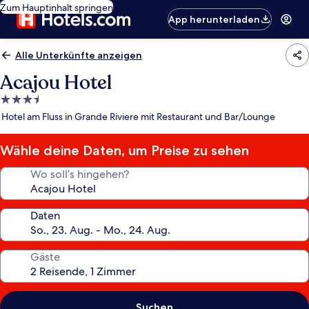
Zum Hauptinhalt springen
App herunterladen
Alle Unterkünfte anzeigen
Acajou Hotel
3.5-
Sterne-
Hotel am Fluss in Grande Riviere mit Restaurant und Bar/Lounge
Unterkunft
Wähle deine Daten, um Preise zu sehen
Wo soll’s hingehen?
Daten
Gäste
Suchen