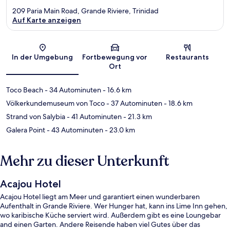
209 Paria Main Road, Grande Riviere, Trinidad
Auf Karte anzeigen
Karte
In der Umgebung
Fortbewegung vor
Restaurants
Ort
Toco Beach
- 34 Autominuten
- 16.6 km
Völkerkundemuseum von Toco
- 37 Autominuten
- 18.6 km
Strand von Salybia
- 41 Autominuten
- 21.3 km
Galera Point
- 43 Autominuten
- 23.0 km
Mehr zu dieser Unterkunft
Acajou Hotel
Acajou Hotel liegt am Meer und garantiert einen wunderbaren
Aufenthalt in Grande Riviere. Wer Hunger hat, kann ins Lime Inn gehen,
wo karibische Küche serviert wird. Außerdem gibt es eine Loungebar
and einen Garten. Andere Reisende haben viel Gutes über das