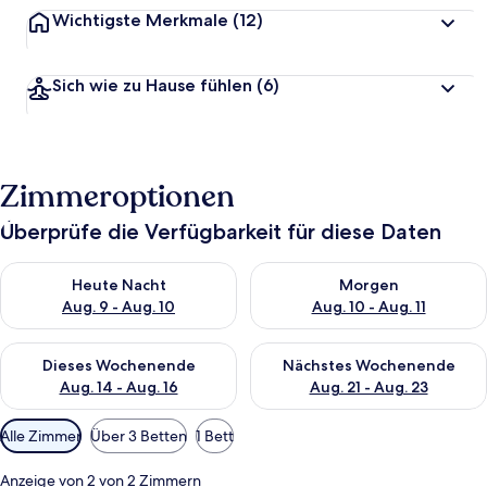
Wichtigste Merkmale
(12)
Sich wie zu Hause fühlen
(6)
Zimmeroptionen
Überprüfe die Verfügbarkeit für diese Daten
Überprüfe die Verfügbarkeit für heute Nacht, Aug. 9 - Aug. 10
Überprüfe die Verfügbarkeit fü
Heute Nacht
Morgen
Aug. 9 - Aug. 10
Aug. 10 - Aug. 11
Überprüfe die Verfügbarkeit für dieses Wochenende, Aug. 14 -
Überprüfe die Verfügbarkeit f
Dieses Wochenende
Nächstes Wochenende
Aug. 14 - Aug. 16
Aug. 21 - Aug. 23
Verfügbare
Alle Zimmer
Über 3 Betten
1 Bett
Filter
für
Anzeige von 2 von 2 Zimmern