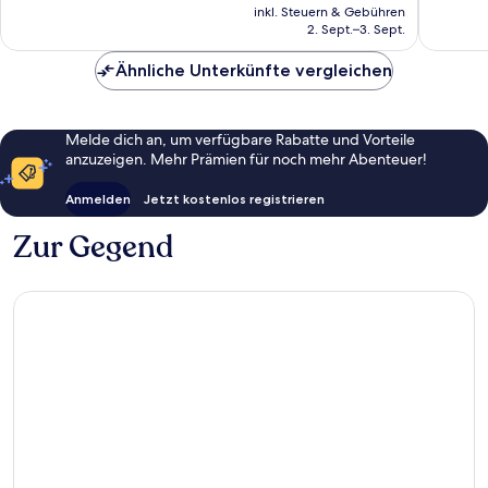
Preis
Bewertungen
Bewert
inkl. Steuern & Gebühren
beträgt
2. Sept.–3. Sept.
234 €
Ähnliche Unterkünfte vergleichen
Melde dich an, um verfügbare Rabatte und Vorteile
anzuzeigen. Mehr Prämien für noch mehr Abenteuer!
Anmelden
Jetzt kostenlos registrieren
Zur Gegend