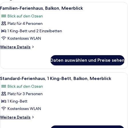
Zimmer
Alle
Ein Zimmer mit Holzboden, einer Bank
6
Familien-Ferienhaus, Balkon, Meerblick
Fotos
Blick auf den Ozean
für
Platz für 4 Personen
Familien-
Ferienhaus,
1 King-Bett und 2 Einzelbetten
Balkon,
Kostenloses WLAN
Meerblick
Weitere
Weitere Details
anzeigen
Details
für
Daten auswählen und Preise sehen
Familien-
Ferienhaus,
Balkon,
Alle
Zwei Holzhütten mit Hängematten, u
8
Meerblick
Standard-Ferienhaus, 1 King-Bett, Balkon, Meerblick
Fotos
Blick auf den Ozean
für
Platz für 3 Personen
Standard-
Ferienhaus,
1 King-Bett
1 King-
Kostenloses WLAN
Bett,
Weitere
Weitere Details
Balkon,
Details
Meerblick
für