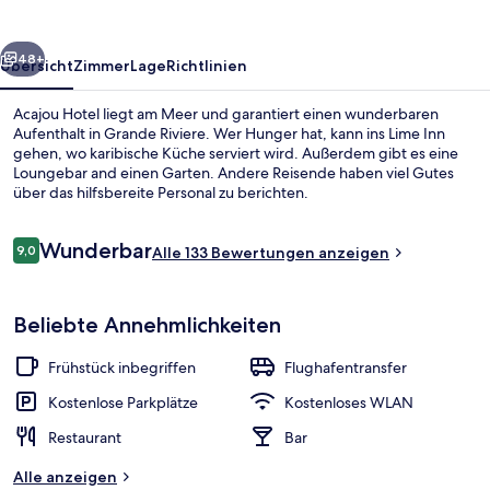
rück
Weiter
48+
Übersicht
Zimmer
Lage
Richtlinien
Acajou Hotel liegt am Meer und garantiert einen wunderbaren
Aufenthalt in Grande Riviere. Wer Hunger hat, kann ins Lime Inn
gehen, wo karibische Küche serviert wird. Außerdem gibt es eine
Loungebar and einen Garten. Andere Reisende haben viel Gutes
über das hilfsbereite Personal zu berichten.
Bewertungen
Wunderbar
9,0
Alle 133 Bewertungen anzeigen
9,0 von 10.
Restaurant
Beliebte Annehmlichkeiten
Frühstück inbegriffen
Flughafentransfer
Kostenlose Parkplätze
Kostenloses WLAN
Restaurant
Bar
Alle anzeigen