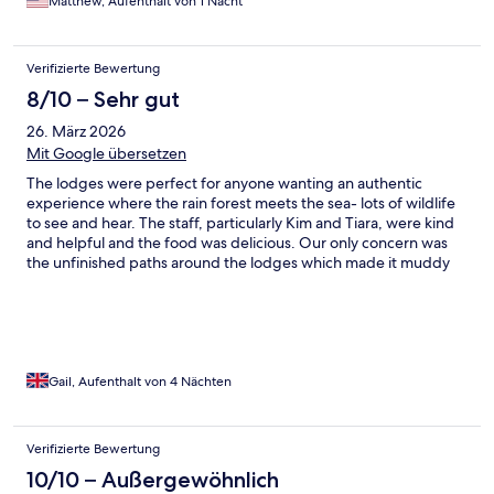
Matthew, Aufenthalt von 1 Nacht
Verifizierte Bewertung
8/10 – Sehr gut
26. März 2026
Mit Google übersetzen
The lodges were perfect for anyone wanting an authentic
experience where the rain forest meets the sea- lots of wildlife
to see and hear. The staff, particularly Kim and Tiara, were kind
and helpful and the food was delicious. Our only concern was
the unfinished paths around the lodges which made it muddy
when it rained - the paths need to reach the lodges, also the
path down to the beach was not accessible easily at high tide.
Fabulous place though overall and would return.
Gail, Aufenthalt von 4 Nächten
Verifizierte Bewertung
10/10 – Außergewöhnlich