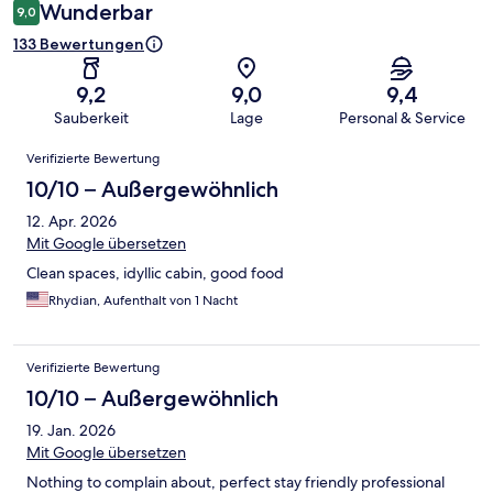
Wunderbar
9,0
133 Bewertungen
9,2
9,0
9,4
Sauberkeit
Lage
Personal & Service
Bewertungen
Verifizierte Bewertung
10/10 – Außergewöhnlich
12. Apr. 2026
Mit Google übersetzen
Clean spaces, idyllic cabin, good food
Rhydian, Aufenthalt von 1 Nacht
Verifizierte Bewertung
10/10 – Außergewöhnlich
19. Jan. 2026
Mit Google übersetzen
Nothing to complain about, perfect stay friendly professional