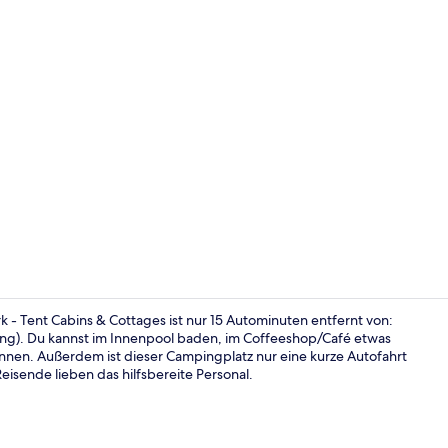
Comfort-Feri
k - Tent Cabins & Cottages ist nur 15 Autominuten entfernt von:
ng). Du kannst im Innenpool baden, im Coffeeshop/Café etwas
nnen. Außerdem ist dieser Campingplatz nur eine kurze Autofahrt
Deluxe Tent 
isende lieben das hilfsbereite Personal.