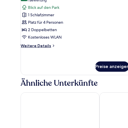
(1
1 Bewertung
A/C)
Basic-
Bewertung)
Blick auf den Park
Ferienhütte
1 Schlafzimmer
anzeigen
Platz für 4 Personen
2 Doppelbetten
Kostenloses WLAN
Weitere
Weitere Details
Details
für
Basic-
Ferienhütte
Preise anzeige
Ähnliche Unterkünfte
Cedar Lodge
Yosemite Vie