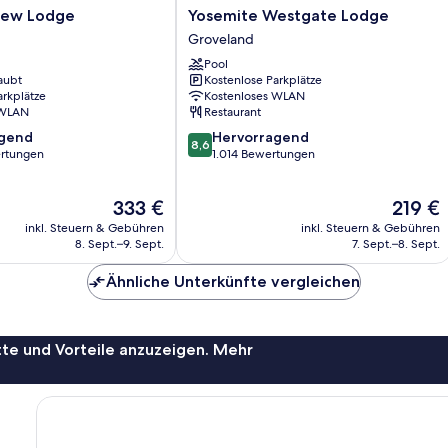
Yosemite
iew Lodge
Yosemite Westgate Lodge
Westgate
Groveland
Lodge
Pool
Groveland
aubt
Kostenlose Parkplätze
arkplätze
Kostenloses WLAN
 WLAN
Restaurant
8.6
agend
Hervorragend
8,6
von
rtungen
1.014 Bewertungen
10,
,
Hervorragend,
Der
Der
333 €
219 €
1.014
Preis
Preis
Bewertungen
inkl. Steuern & Gebühren
inkl. Steuern & Gebühren
beträgt
beträgt
8. Sept.–9. Sept.
7. Sept.–8. Sept.
333 €
219 €
Ähnliche Unterkünfte vergleichen
te und Vorteile anzuzeigen. Mehr