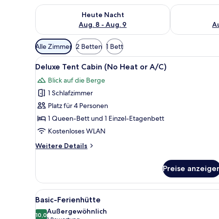
Überprüfe die Verfügbarkeit für heute Nacht, Aug. 8
Überprüfe die
Heute Nacht
Aug. 8 - Aug. 9
Au
Verfügbare
Alle Zimmer
2 Betten
1 Bett
Filter
Alle
Eine Holzhütte mit einer Veran
für
7
Deluxe Tent Cabin (No Heat or A/C)
Fotos
Zimmer
Blick auf die Berge
für
1 Schlafzimmer
Deluxe
Tent
Platz für 4 Personen
Cabin
1 Queen-Bett und 1 Einzel-Etagenbett
(No
Kostenloses WLAN
Heat
Weitere
Weitere Details
or
Details
A/C)
für
Preise anzeige
Deluxe
anzeigen
Tent
Cabin
Alle
Ein Zimmer mit zwei Betten, ei
4
(No
Basic-Ferienhütte
Fotos
Heat
Außergewöhnlich
or
für
10,0
10,0 von 10