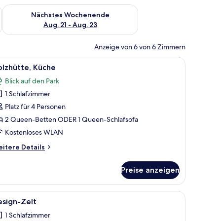
es Wochenende, Aug. 14 - Aug. 16.
Überprüfe die Verfügbarkeit für nächstes Wochenende, Aug. 2
Nächstes Wochenende
Aug. 21 - Aug. 23
Anzeige von 6 von 6 Zimmern
f der „203“ steht, einem Fenster und einem Stromkasten.
le
Ein gemütlicher Wohnraum mit Küche, einem 
2
olzhütte, Küche
otos
Blick auf den Park
ür
1 Schlafzimmer
olzhütte,
üche
Platz für 4 Personen
nzeigen
2 Queen-Betten ODER 1 Queen-Schlafsofa
Kostenloses WLAN
itere
itere Details
tails
r
Preise anzeigen
lzhütte,
üche
errasse und einer überdachten Veranda.
le
Design-Zelt | Wohnbereich
5
esign-Zelt
otos
1 Schlafzimmer
ür