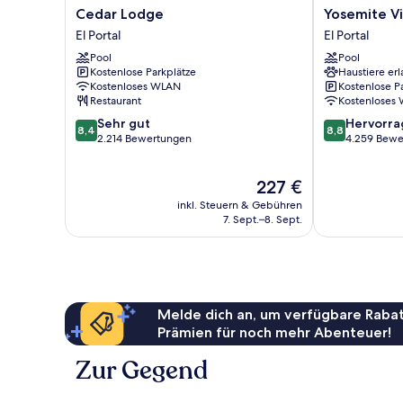
Cedar
Yosemite
Cedar Lodge
Yosemite V
Lodge
View
El Portal
El Portal
El
Lodge
Pool
Pool
Portal
El
Kostenlose Parkplätze
Haustiere erl
Portal
Kostenloses WLAN
Kostenlose P
Restaurant
Kostenloses
8.4
8.8
Sehr gut
Hervorr
8,4
8,8
von
von
2.214 Bewertungen
4.259 Bewe
10,
10,
Sehr
Hervorragend
Der
227 €
gut,
4.259
Preis
2.214
Bewertungen
inkl. Steuern & Gebühren
beträgt
Bewertungen
7. Sept.–8. Sept.
227 €
Melde dich an, um verfügbare Rabat
Prämien für noch mehr Abenteuer!
Zur Gegend