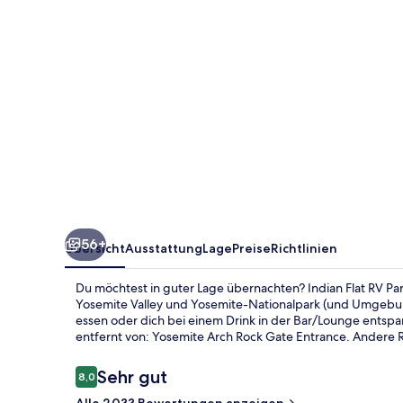
Tent
Cabins
&
Cottages
56+
Übersicht
Ausstattung
Lage
Preise
Richtlinien
Du möchtest in guter Lage übernachten? Indian Flat RV Par
Yosemite Valley und Yosemite-Nationalpark (und Umgebu
essen oder dich bei einem Drink in der Bar/Lounge entspa
entfernt von: Yosemite Arch Rock Gate Entrance. Andere Re
Bewertungen
Sehr gut
8,0
8,0 von 10.
Alle 2.033 Bewertungen anzeigen