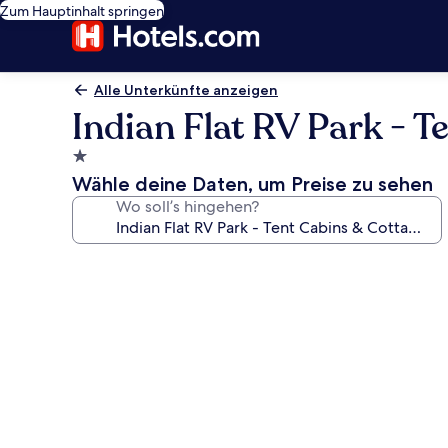
Zum Hauptinhalt springen
Alle Unterkünfte anzeigen
Indian Flat RV Park - T
1.0-
Stern-
Wähle deine Daten, um Preise zu sehen
Unterkunft
Wo soll’s hingehen?
Fotogalerie
von
Indian
Flat
RV
Park
-