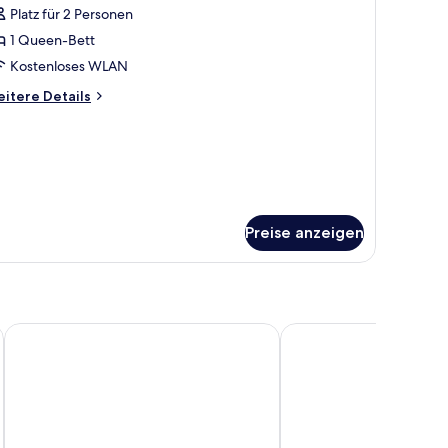
Platz für 2 Personen
esign-
elt
1 Queen-Bett
nzeigen
Kostenloses WLAN
itere
itere Details
tails
r
sign-
lt
Preise anzeigen
Narrow Gauge Inn
Buck Meadows Lodge