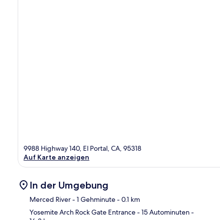
9988 Highway 140, El Portal, CA, 95318
Auf Karte anzeigen
In der Umgebung
Merced River
- 1 Gehminute
- 0.1 km
Yosemite Arch Rock Gate Entrance
- 15 Autominuten
-