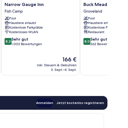
Narrow
Buck
Narrow Gauge Inn
Buck Meadows Lodg
Gauge
Meadows
Fish Camp
Groveland
Inn
Lodge
Pool
Pool
Fish
Groveland
Haustiere erlaubt
Haustiere erlaubt
Camp
Kostenlose Parkplätze
Kostenlose Parkplätze
Kostenloses WLAN
Restaurant
8.2
8.0
Sehr gut
Sehr gut
8,2
8,0
von
von
1.003 Bewertungen
362 Bewertungen
10,
10,
Sehr
Sehr
Der
166 €
gut,
gut,
Preis
1.003
362
inkl. Steuern & Gebühren
inkl. S
beträgt
Bewertungen
Bewertungen
3. Sept.–4. Sept.
166 €
Anmelden
Jetzt kostenlos registrieren