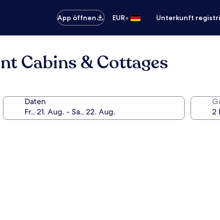
•
App öffnen
EUR
Unterkunft registr
ent Cabins & Cottages
Daten
G