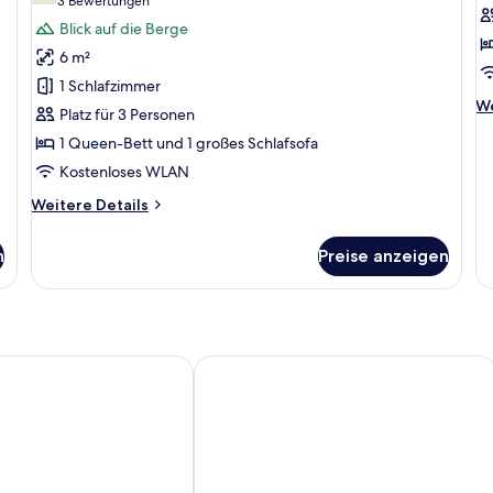
(3
3 Bewertungen
Comfort-
D
Bewertungen)
Blick auf die Berge
Ferienhütte,
Z
6 m²
1
a
1 Schlafzimmer
Schlafzimmer,
We
We
Platz für 3 Personen
Bergseite
De
1 Queen-Bett und 1 großes Schlafsofa
anzeigen
fü
De
Kostenloses WLAN
Ze
Weitere
Weitere Details
Details
für
n
Preise anzeigen
Comfort-
Ferienhütte,
1
Schlafzimmer,
Bergseite
w Lodge
Yosemite Westgate Lodge