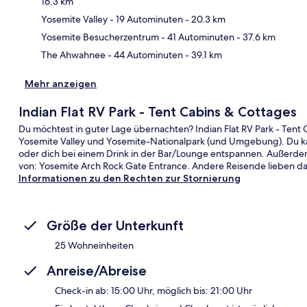
16.3 km
Kar
Yosemite Valley
- 19 Autominuten
- 20.3 km
Yosemite Besucherzentrum
- 41 Autominuten
- 37.6 km
The Ahwahnee
- 44 Autominuten
- 39.1 km
Mehr anzeigen
Indian Flat RV Park - Tent Cabins & Cottages
Du möchtest in guter Lage übernachten? Indian Flat RV Park - Tent 
Yosemite Valley und Yosemite-Nationalpark (und Umgebung). Du k
oder dich bei einem Drink in der Bar/Lounge entspannen. Außerdem 
von: Yosemite Arch Rock Gate Entrance. Andere Reisende lieben das
Informationen zu den Rechten zur Stornierung
Größe der Unterkunft
25 Wohneinheiten
Anreise/Abreise
Check-in ab: 15:00 Uhr, möglich bis: 21:00 Uhr