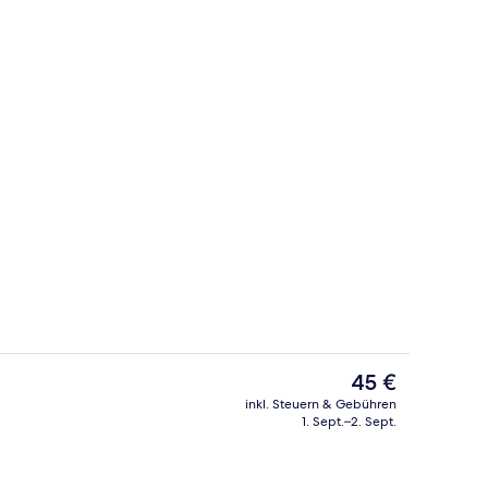
City-Doppelzimmer | Ausblick vom Z
Der
45 €
aktuelle
inkl. Steuern & Gebühren
Preis
1. Sept.–2. Sept.
Innendetails
beträgt
45 €.