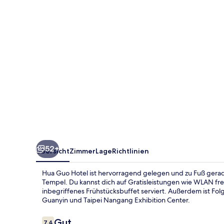
52+
Übersicht
Zimmer
Lage
Richtlinien
Hua Guo Hotel ist hervorragend gelegen und zu Fuß gerad
Tempel. Du kannst dich auf Gratisleistungen wie WLAN freu
inbegriffenes Frühstücksbuffet serviert. Außerdem ist Fo
Guanyin und Taipei Nangang Exhibition Center.
Bewertungen
Gut
7,4