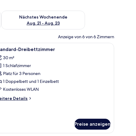
es Wochenende, Aug. 14 - Aug. 16.
Überprüfe die Verfügbarkeit für nächstes Wochenende, Aug. 2
Nächstes Wochenende
Aug. 21 - Aug. 23
Anzeige von 6 von 6 Zimmern
topf auf dem Nachttisch.
erdunkelungsvorhänge, kostenloses WLAN, individuell dekoriert
le
Ein Hotelzimmer mit zwei Einzelbetten, eine
6
tandard-Dreibettzimmer
otos
30 m²
ür
1 Schlafzimmer
tandard-
reibettzimmer
Platz für 3 Personen
nzeigen
1 Doppelbett und 1 Einzelbett
Kostenloses WLAN
itere
itere Details
tails
r
andard-
eibettzimmer
Preise anzeigen