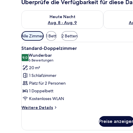
Überprüfe die Verfügbarkeit für diese D
Überprüfe die Verfügbarkeit für heute Nacht, Aug. 8
Überprüfe die
Heute Nacht
Aug. 8 - Aug. 9
Au
Verfügbare
Alle Zimmer
1 Bett
2 Betten
Filter
Alle
Ein Hotelzimmer mit einem ord
für
9
Standard-Doppelzimmer
Fotos
Zimmer
Wunderbar
für
9,0
9,0 von 10
(6
6 Bewertungen
Standard-
Bewertungen)
20 m²
Doppelzimmer
1 Schlafzimmer
anzeigen
Platz für 2 Personen
1 Doppelbett
Kostenloses WLAN
Weitere
Weitere Details
Details
für
Preise anzeige
Standard-
Doppelzimmer