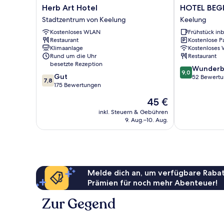
Herb
HOTEL
Herb Art Hotel
HOTEL BEG
Art
BEGINS
Stadtzentrum von Keelung
Keelung
Hotel
Keelung
Kostenloses WLAN
Frühstück inb
Stadtzentrum
Restaurant
Kostenlose P
von
Klimaanlage
Kostenloses
Keelung
Rund um die Uhr
Restaurant
besetzte Rezeption
9.0
Wunderb
9,0
7.8
Gut
von
52 Bewert
7,8
von
175 Bewertungen
10,
10,
Wunderbar,
Der
45 €
Gut,
52
Preis
175
inkl. Steuern & Gebühren
Bewertungen
beträgt
9. Aug.–10. Aug.
Bewertungen
45 €
Melde dich an, um verfügbare Rabat
Prämien für noch mehr Abenteuer!
Zur Gegend