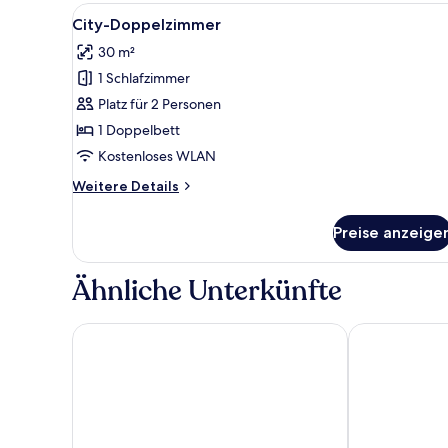
Alle
Ein Hotelzimmer mit Bett, Nach
8
City-Doppelzimmer
Fotos
30 m²
für
1 Schlafzimmer
City-
Doppelzimmer
Platz für 2 Personen
anzeigen
1 Doppelbett
Kostenloses WLAN
Weitere
Weitere Details
Details
für
Preise anzeige
City-
Doppelzimmer
Ähnliche Unterkünfte
Herb Art Hotel
HOTEL BEGIN