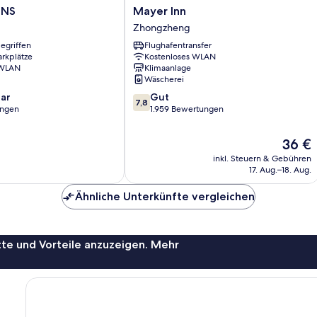
Mayer
INS
Mayer Inn
Inn
Zhongzheng
Zhongzheng
egriffen
Flughafentransfer
arkplätze
Kostenloses WLAN
 WLAN
Klimaanlage
Wäscherei
7.8
ar
Gut
7,8
von
ungen
1.959 Bewertungen
10,
Gut,
Der
36 €
1.959
Preis
inkl. Steuern & Gebühren
Bewertungen
beträgt
17. Aug.–18. Aug.
36 €
Ähnliche Unterkünfte vergleichen
te und Vorteile anzuzeigen. Mehr