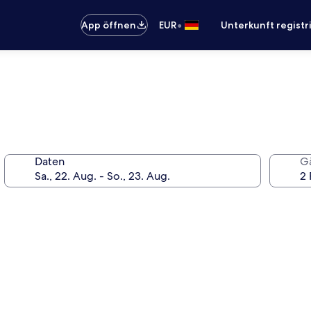
•
App öffnen
EUR
Unterkunft registr
Daten
G