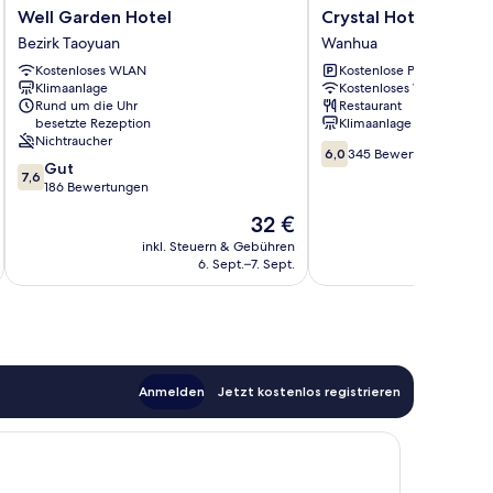
Well
Crystal
Well Garden Hotel
Crystal Hotel
Garden
Hotel
Bezirk Taoyuan
Wanhua
Hotel
Wanhua
Kostenloses WLAN
Kostenlose Parkplätze
Bezirk
Klimaanlage
Kostenloses WLAN
Taoyuan
Rund um die Uhr
Restaurant
besetzte Rezeption
Klimaanlage
Nichtraucher
6.0
6,0
345 Bewertungen
7.6
Gut
von
7,6
von
186 Bewertungen
10,
10,
345
Der
32 €
Gut,
Bewertungen
Preis
186
inkl. Steuern & Gebühren
inkl. S
beträgt
6. Sept.–7. Sept.
Bewertungen
32 €
Anmelden
Jetzt kostenlos registrieren