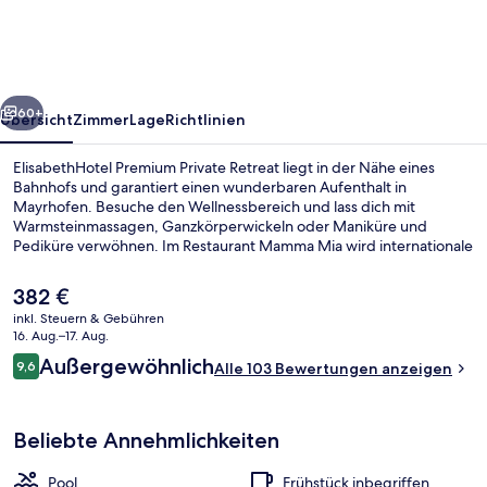
Retreat
rück
Weiter
60+
Übersicht
Zimmer
Lage
Richtlinien
ElisabethHotel Premium Private Retreat liegt in der Nähe eines
Bahnhofs und garantiert einen wunderbaren Aufenthalt in
Mayrhofen. Besuche den Wellnessbereich und lass dich mit
Warmsteinmassagen, Ganzkörperwickeln oder Maniküre und
Pediküre verwöhnen. Im Restaurant Mamma Mia wird internationale
Küche serviert. Weitere Highlights wie ein Innenpool, eine
Bar/Lounge und Fitnessmöglichkeiten sprechen für dieses Hotel im
Der
382 €
luxuriösen Stil.
aktuelle
inkl. Steuern & Gebühren
Preis
16. Aug.–17. Aug.
Fassade der Unterkunft
beträgt
Bewertungen
Außergewöhnlich
9,6
Alle 103 Bewertungen anzeigen
382 €.
9,6 von 10.
Beliebte Annehmlichkeiten
Pool
Frühstück inbegriffen