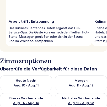
Arbeit trifft Entspannung
Kulina
Das Business Center des Hotels ergänzt das Full-
Erlebe d
Service-Spa. Die Gäste können nach den Treffen Hot-
Hotels.
Stone-Massagen genießen oder sich in der Sauna
und das 
und im Whirlpool entspannen.
Start in
Zimmeroptionen
Überprüfe die Verfügbarkeit für diese Daten
Überprüfe die Verfügbarkeit für heute Nacht, Aug. 10 - Aug. 11
Überprüfe die Verfügbarkeit fü
Heute Nacht
Morgen
Aug. 10 - Aug. 11
Aug. 11 - Aug. 12
Überprüfe die Verfügbarkeit für dieses Wochenende, Aug. 14 -
Überprüfe die Verfügbarkeit f
Dieses Wochenende
Nächstes Wochenende
Aug. 14 - Aug. 16
Aug. 21 - Aug. 23