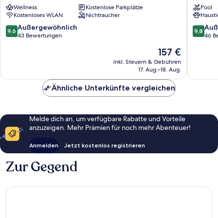
Mayrhofen
Mountai
Wellness
Kostenlose Parkplätze
Pool
Resort
Kostenloses WLAN
Nichtraucher
Hausti
Mayrho
9.6
9.8
Außergewöhnlich
Auß
9,6
9,8
von
von
43 Bewertungen
46 B
10,
10,
Der
157 €
Außergewöhnlich,
Außerge
Preis
43
46
inkl. Steuern & Gebühren
beträgt
17. Aug.–18. Aug.
Bewertungen
Bewert
157 €
Ähnliche Unterkünfte vergleichen
Melde dich an, um verfügbare Rabatte und Vorteile
anzuzeigen. Mehr Prämien für noch mehr Abenteuer!
Anmelden
Jetzt kostenlos registrieren
Zur Gegend