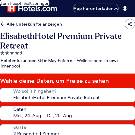
Zum Hauptinhalt springen
App herunterladen
Alle Unterkünfte anzeigen
ElisabethHotel Premium Private
Retreat
4.5-
Sterne-
Hotel im luxuriösen Stil in Mayrhofen mit Wellnessbereich sowie
Unterkunft
Innenpool
Wähle deine Daten, um Preise zu sehen
Wo soll’s hingehen?
Daten
Gäste