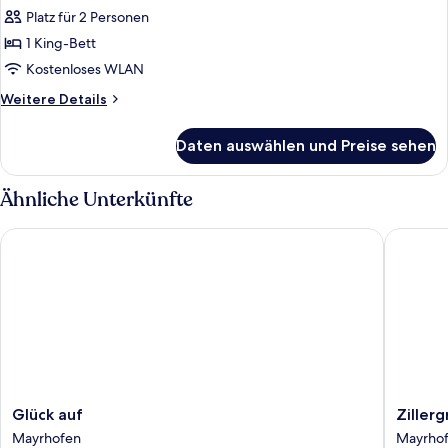
Platz für 2 Personen
Suite,
Balkon
1 King-Bett
(Prestige
Kostenloses WLAN
Living)
Weitere
Weitere Details
anzeigen
Details
für
Daten auswählen und Preise sehen
Suite,
Balkon
(Prestige
Ähnliche Unterkünfte
Living)
Glück auf
Zillergr
Glück
Zillerg
Glück auf
Ziller
auf
Luxury
Mayrhofen
Mayrho