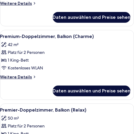
anzeigen
Weitere
Weitere Details
Details
für
Daten auswählen und Preise sehen
Deluxe-
Doppelzimmer,
Balkon
Alle
Ein modernes Hotelzimmer mit einem 
5
Premium-Doppelzimmer, Balkon (Charme)
Fotos
42 m²
für
Platz für 2 Personen
Premium-
Doppelzimmer,
1 King-Bett
Balkon
Kostenloses WLAN
(Charme)
Weitere
Weitere Details
anzeigen
Details
für
Daten auswählen und Preise sehen
Premium-
Doppelzimmer,
Balkon
Alle
Ein modernes Wohnzimmer mit einer Co
6
(Charme)
Premier-Doppelzimmer, Balkon (Relax)
Fotos
50 m²
für
Platz für 2 Personen
Premier-
1 King-Bett