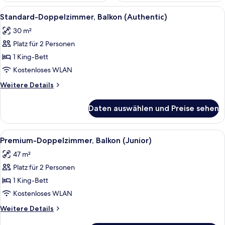
Alle
Ein Hotelzimmer mit Holzwänden, eine
6
Standard-Doppelzimmer, Balkon (Authentic)
Fotos
30 m²
für
Platz für 2 Personen
Standard-
Doppelzimmer,
1 King-Bett
Balkon
Kostenloses WLAN
(Authentic)
Weitere
Weitere Details
anzeigen
Details
für
Daten auswählen und Preise sehen
Standard-
Doppelzimmer,
Balkon
Alle
Ein modernes Wohnzimmer mit einem r
5
(Authentic)
Premium-Doppelzimmer, Balkon (Junior)
Fotos
47 m²
für
Platz für 2 Personen
Premium-
Doppelzimmer,
1 King-Bett
Balkon
Kostenloses WLAN
(Junior)
Weitere
Weitere Details
anzeigen
Details