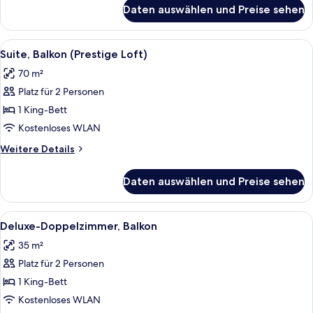
für
Daten auswählen und Preise sehen
Premium-
Doppelzimmer,
Balkon
Alle
Ein modernes Hotelzimmer mit einem g
5
(Junior)
Suite, Balkon (Prestige Loft)
Fotos
70 m²
für
Platz für 2 Personen
Suite,
Balkon
1 King-Bett
(Prestige
Kostenloses WLAN
Loft)
Weitere
Weitere Details
anzeigen
Details
für
Daten auswählen und Preise sehen
Suite,
Balkon
(Prestige
Alle
Ein Tisch mit Blumen und Äpfeln.
6
Loft)
Deluxe-Doppelzimmer, Balkon
Fotos
35 m²
für
Platz für 2 Personen
Deluxe-
Doppelzimmer,
1 King-Bett
Balkon
Kostenloses WLAN