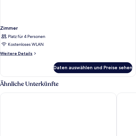
Zimmer
Platz für 4 Personen
Kostenloses WLAN
Weitere
Weitere Details
Details
für
Daten auswählen und Preise sehen
Zimmer
Ähnliche Unterkünfte
Premier Inn Düsseldorf City Friedrichstadt
Premier 