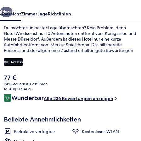
rück
Weiter
56+
Übersicht
Zimmer
Lage
Richtlinien
Du möchtest in bester Lage übernachten? Kein Problem, denn
Hotel Windsor ist nur 10 Autominuten entfernt von: Königsallee und
Messe Düsseldorf. Außerdem ist dieses Hotel nur eine kurze
Autofahrt entfernt von: Merkur Spiel-Arena. Das hilfsbereite
Personal und der allgemeine Zustand erhalten gute Bewertungen
von anderen Reisenden. Die Unterkunft ist nur einen kurzen
Fußmarsch von den öffentlichen Verkehrsmitteln entfernt: Bis zur U-
VIP Access
Bahn sind es wenige Schritte (Station Düsseldorf-Wehrhahn) bzw. 2
Minuten (Uhlandstraße Station).
Der
77 €
Fassade der Unterkunft
aktuelle
inkl. Steuern & Gebühren
Preis
16. Aug.–17. Aug.
beträgt
Bewertungen
Wunderbar
9,2
Alle 236 Bewertungen anzeigen
77 €.
9,2 von 10.
Beliebte Annehmlichkeiten
Parkplätze verfügbar
Kostenloses WLAN