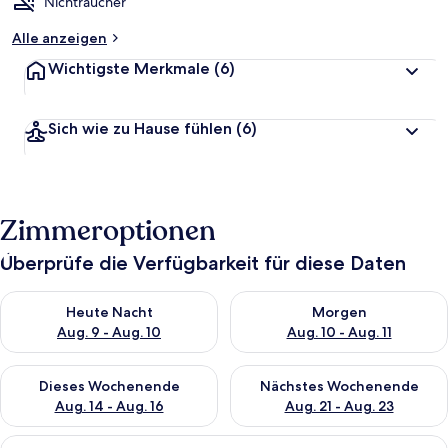
Nichtraucher
Alle anzeigen
Wichtigste Merkmale
(6)
Sich wie zu Hause fühlen
(6)
Zimmeroptionen
Überprüfe die Verfügbarkeit für diese Daten
Überprüfe die Verfügbarkeit für heute Nacht, Aug. 9 - Aug. 10
Überprüfe die Verfügbarkeit fü
Heute Nacht
Morgen
Aug. 9 - Aug. 10
Aug. 10 - Aug. 11
Überprüfe die Verfügbarkeit für dieses Wochenende, Aug. 14 -
Überprüfe die Verfügbarkeit f
Dieses Wochenende
Nächstes Wochenende
Aug. 14 - Aug. 16
Aug. 21 - Aug. 23
Alle
Ein ordentlich bezogenes Bett mit ei