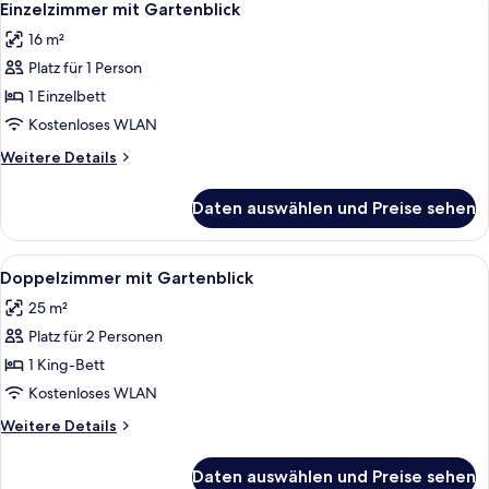
6
Einzelzimmer mit Gartenblick
Fotos
16 m²
für
Platz für 1 Person
Einzelzimmer
mit
1 Einzelbett
Gartenblick
Kostenloses WLAN
anzeigen
Weitere
Weitere Details
Details
für
Daten auswählen und Preise sehen
Einzelzimmer
mit
Gartenblick
Alle
Ein ordentlich bezogenes Bett mit ein
14
Doppelzimmer mit Gartenblick
Fotos
25 m²
für
Platz für 2 Personen
Doppelzimmer
mit
1 King-Bett
Gartenblick
Kostenloses WLAN
anzeigen
Weitere
Weitere Details
Details
für
Daten auswählen und Preise sehen
Doppelzimmer