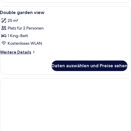
city
view
Alle
Ein Hotelzimmer mit einem Bett, zwei S
6
Double garden view
Fotos
25 m²
für
Platz für 2 Personen
Double
garden
1 King-Bett
view
Kostenloses WLAN
anzeigen
Weitere
Weitere Details
Details
für
Daten auswählen und Preise sehen
Double
garden
view