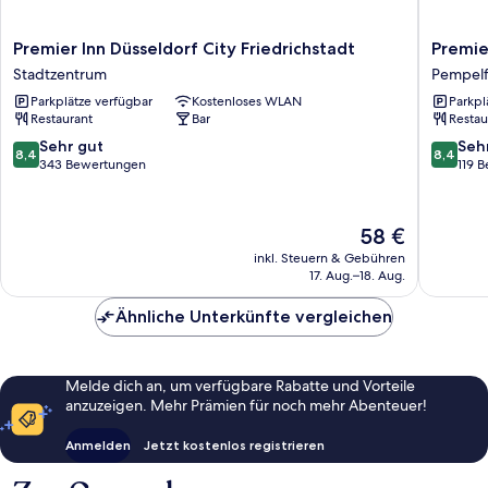
Premier
Premier
Premier Inn Düsseldorf City Friedrichstadt
Premie
Inn
Inn
Stadtzentrum
Pempelf
Düsseldorf
Düsseld
Parkplätze verfügbar
Kostenloses WLAN
Parkpl
City
City
Restaurant
Bar
Restau
Friedrichstadt
Centre
Stadtzentrum
Pempelf
8.4
8.4
Sehr gut
Seh
8,4
8,4
von
von
343 Bewertungen
119 
10,
10,
Sehr
Sehr
gut,
gut,
Der
58 €
343
119
Preis
inkl. Steuern & Gebühren
Bewertungen
Bewert
beträgt
17. Aug.–18. Aug.
58 €
Ähnliche Unterkünfte vergleichen
Melde dich an, um verfügbare Rabatte und Vorteile
anzuzeigen. Mehr Prämien für noch mehr Abenteuer!
Anmelden
Jetzt kostenlos registrieren