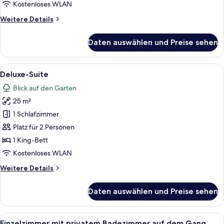
anzeigen
Kostenloses WLAN
Weitere
Weitere Details
Details
für
Daten auswählen und Preise sehen
Doppelzimmer
mit
Stadtblick
Alle
1 Schlafzimmer, Allergikerbettwaren,
4
Deluxe-Suite
Fotos
Blick auf den Garten
für
25 m²
Deluxe-
Suite
1 Schlafzimmer
anzeigen
Platz für 2 Personen
1 King-Bett
Kostenloses WLAN
Weitere
Weitere Details
Details
für
Daten auswählen und Preise sehen
Deluxe-
Suite
Alle
Einzelzimmer mit privatem Badezimmer
3
Einzelzimmer mit privatem Badezimmer auf dem Gang