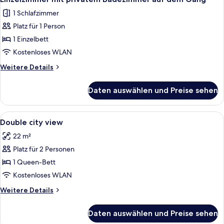
Fotos
1 Schlafzimmer
für
Platz für 1 Person
Einzelzimmer
mit
1 Einzelbett
privatem
Kostenloses WLAN
Badezimmer
Weitere
Weitere Details
auf
Details
dem
für
Daten auswählen und Preise sehen
Einzelzimmer
Gang
mit
anzeigen
privatem
Alle
Ein Schlafzimmer mit einem hölzernen
5
Badezimmer
Double city view
Fotos
auf
22 m²
dem
für
Gang
Platz für 2 Personen
Double
city
1 Queen-Bett
view
Kostenloses WLAN
anzeigen
Weitere
Weitere Details
Details
für
Daten auswählen und Preise sehen
Double