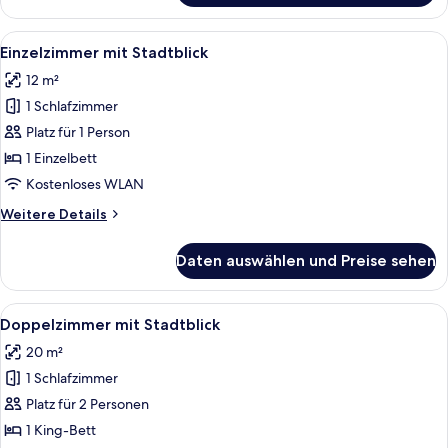
mit
Gartenblick
Alle
Ein Schlafzimmer mit einem Bett, zwe
7
Einzelzimmer mit Stadtblick
Fotos
12 m²
für
1 Schlafzimmer
Einzelzimmer
mit
Platz für 1 Person
Stadtblick
1 Einzelbett
anzeigen
Kostenloses WLAN
Weitere
Weitere Details
Details
für
Daten auswählen und Preise sehen
Einzelzimmer
mit
Stadtblick
Alle
Ein Bett mit Baldachin, dessen Gestell 
17
Doppelzimmer mit Stadtblick
Fotos
20 m²
für
1 Schlafzimmer
Doppelzimmer
mit
Platz für 2 Personen
Stadtblick
1 King-Bett