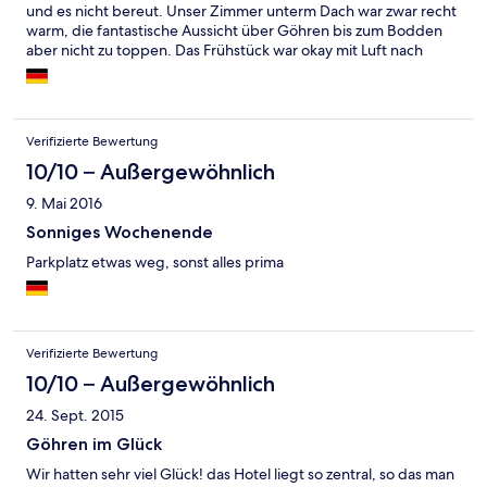
und es nicht bereut. Unser Zimmer unterm Dach war zwar recht
warm, die fantastische Aussicht über Göhren bis zum Bodden
aber nicht zu toppen. Das Frühstück war okay mit Luft nach
oben. Der Service am Empfang ist hervorragend, die
Zimmerreinigung macht einen guten Job, der
Frühstücksservice war recht mundkarg. Alles in allem passt aber
das Preis-/ Leistungsverhältnis und wir werden sicher nicht zum
Verifizierte Bewertung
letzten Mal hier gewesen sein.
10/10 – Außergewöhnlich
9. Mai 2016
Sonniges Wochenende
Parkplatz etwas weg, sonst alles prima
Verifizierte Bewertung
10/10 – Außergewöhnlich
24. Sept. 2015
Göhren im Glück
Wir hatten sehr viel Glück! das Hotel liegt so zentral, so das man