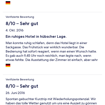
gerne weiter.
Verifizierte Bewertung
8/10 – Sehr gut
4. Okt. 2016
Ein ruhiges Hotel in hübscher Lage.
Man konnte ruhig schlafen, denn das Hotel liegt in einer
Sackgasse. Das Frühstück war wirklich wunderbar. Die
Bedienung hat sofort reagiert, wenn man einen Wunsch hatte.
Es gab auch 9,45 Uhr noch reichlich, man legte nach, wenn
etwas fehlte. Die Ausstattung der Zimmer ist einfach, aber sehr
sauber. Es gibt auch einen schönen Wintergarten für drinnen
sitzen und auch draußen stehen Stühle. wer sich noch sonnen
mag. Man kann sich dort auch Tee kochen und wer mag Kaffee.
Was ich besonders anheimelnd fand, gegen Abend wurden
Verifizierte Bewertung
immer große Laternen im Treppenbereich angezündet. Wir
hatten natürlich großes Glück mit dem Wetter, aber auch beim
8/10 – Sehr gut
schlechtem Wetter hält man es sicher gut im Hotel aus. Ich
26. Juni 2016
wünsche eine schöne Zeit für alle, die dort Urlaub machen.
Spontan gebuchter Kurztrip mit Wiederholungspotenzial. Wir
haben das tolle Wetter genutzt um uns eine Auszeit zu gönnen