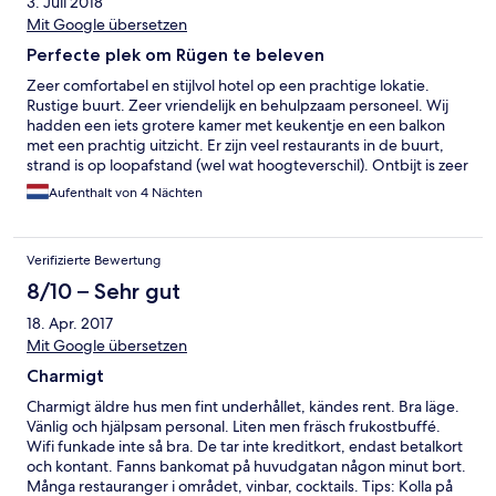
3. Juli 2018
Mit Google übersetzen
Perfecte plek om Rügen te beleven
Zeer comfortabel en stijlvol hotel op een prachtige lokatie.
Rustige buurt. Zeer vriendelijk en behulpzaam personeel. Wij
hadden een iets grotere kamer met keukentje en een balkon
met een prachtig uitzicht. Er zijn veel restaurants in de buurt,
strand is op loopafstand (wel wat hoogteverschil). Ontbijt is zeer
uitgebreid en lekker. Parkeren kan niet altijd direct bij het hotel,
Aufenthalt von 4 Nächten
maar de alternatieve lokatie is écht om de hoek (1 hooguit 2
minuten lopen) en biedt ruim voldoende plek. Er is een
fietsenstalling op binnenplaatsje van hotel. Dankzij "Kürtax"
Verifizierte Bewertung
gratis gebruik van buurtbus, toegang plaatselijke evenementen
en veel meer. Neem die coupons dus mee!
8/10 – Sehr gut
18. Apr. 2017
Mit Google übersetzen
Charmigt
Charmigt äldre hus men fint underhållet, kändes rent. Bra läge.
Vänlig och hjälpsam personal. Liten men fräsch frukostbuffé.
Wifi funkade inte så bra. De tar inte kreditkort, endast betalkort
och kontant. Fanns bankomat på huvudgatan någon minut bort.
Många restauranger i området, vinbar, cocktails. Tips: Kolla på