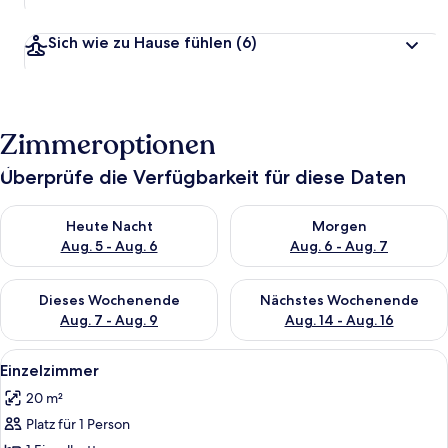
Sich wie zu Hause fühlen
(6)
Zimmeroptionen
Überprüfe die Verfügbarkeit für diese Daten
Überprüfe die Verfügbarkeit für heute Nacht, Aug. 5 - Aug. 6.
Überprüfe die Verfügbarkeit f
Heute Nacht
Morgen
Aug. 5 - Aug. 6
Aug. 6 - Aug. 7
Überprüfe die Verfügbarkeit für dieses Wochenende, Aug. 7 - 
Überprüfe die Verfügbarkeit f
Dieses Wochenende
Nächstes Wochenende
Aug. 7 - Aug. 9
Aug. 14 - Aug. 16
Alle
Einzelzimmer | Wohnbereich | Flachbi
2
Einzelzimmer
Fotos
20 m²
für
Platz für 1 Person
Einzelzimmer