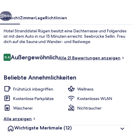
rück
Weiter
59+
Übersicht
Zimmer
Lage
Richtlinien
Hotel Stranddistel Rügen besitzt eine Dachterrasse und Folgendes
ist mit dem Auto in nur 15 Minuten erreicht: Seebrücke Sellin. Freu
dich auf die Sauna und Wander- und Radwege.
Bewertungen
Außergewöhnlich
9,4
Alle 21 Bewertungen anzeigen
9,4 von 10.
Beliebte Annehmlichkeiten
Balkon
Frühstück inbegriffen
Wellness
Kostenlose Parkplätze
Kostenloses WLAN
Wäscherei
Nichtraucher
Alle anzeigen
Wichtigste Merkmale
(12)