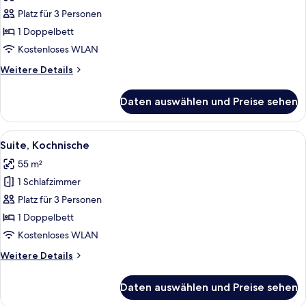
für
Platz für 3 Personen
Junior-
Suite,
1 Doppelbett
Kochnische
Kostenloses WLAN
anzeigen
Weitere
Weitere Details
Details
für
Daten auswählen und Preise sehen
Junior-
Suite,
Kochnische
Alle
Ein Essbereich mit Tisch für vier Pe
3
Suite, Kochnische
Fotos
55 m²
für
1 Schlafzimmer
Suite,
Kochnische
Platz für 3 Personen
anzeigen
1 Doppelbett
Kostenloses WLAN
Weitere
Weitere Details
Details
für
Daten auswählen und Preise sehen
Suite,
Kochnische