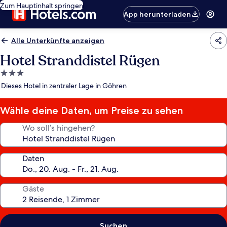
Zum Hauptinhalt springen
App herunterladen
Alle Unterkünfte anzeigen
Hotel Stranddistel Rügen
3.0-
Sterne-
Dieses Hotel in zentraler Lage in Göhren
Unterkunft
Wähle deine Daten, um Preise zu sehen
Wo soll’s hingehen?
Daten
Gäste
Suchen