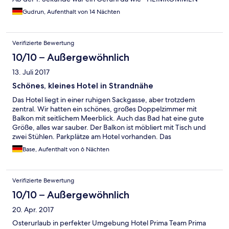
Gudrun, Aufenthalt von 14 Nächten
Verifizierte Bewertung
10/10 – Außergewöhnlich
13. Juli 2017
Schönes, kleines Hotel in Strandnähe
Das Hotel liegt in einer ruhigen Sackgasse, aber trotzdem
zentral. Wir hatten ein schönes, großes Doppelzimmer mit
Balkon mit seitlichem Meerblick. Auch das Bad hat eine gute
Größe, alles war sauber. Der Balkon ist möbliert mit Tisch und
zwei Stühlen. Parkplätze am Hotel vorhanden. Das
Frühstücksbuffet war gut gefüllt und abwechslungsreich,
Base, Aufenthalt von 6 Nächten
täglich gab es viel frisches Obst. Das Personal ist nett und
hilfsbereit. Für Regentage hat das Hotel einen schönen
Wintergarten, dort sind auch Getränke erhältlich. Der schöne,
Verifizierte Bewertung
saubere Strand ist zu Fuß in 5 min erreichbar, ebenso die
Hauptstraße mit Restaurants und Einkaufsmöglichkeiten. Wir
10/10 – Außergewöhnlich
haben unser Auto in der Woche nicht gebraucht da man mit der
20. Apr. 2017
Kurkarte auch kostenlos mit öffentlichen Verkehrsmitteln fahren
kann. In der Umgebung gibt es schöne Rad und Wanderwege.
Osterurlaub in perfekter Umgebung Hotel Prima Team Prima
Wir haben uns sehr wohlgefühlt und empfehlen das Hotel