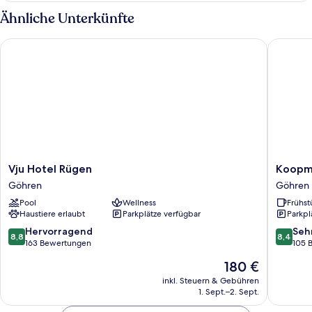
Ähnliche Unterkünfte
Vju Hotel Rügen
Koopman
Vju
Koopma
Vju Hotel Rügen
Koopma
Hotel
Hotel
Göhren
Göhren
Rügen
und
Pool
Wellness
Frühst
Göhren
Lädchen
Haustiere erlaubt
Parkplätze verfügbar
Parkpl
Göhren
8.8
8.4
Hervorragend
Seh
8,8
8,4
von
von
163 Bewertungen
105 
10,
10,
Der
180 €
Hervorragend,
Sehr
Preis
163
gut,
inkl. Steuern & Gebühren
beträgt
1. Sept.–2. Sept.
Bewertungen
105
180 €
Bewert