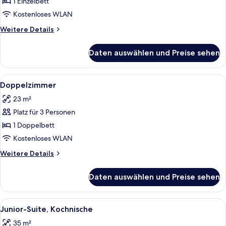
anzeigen
1 Einzelbett
Kostenloses WLAN
Weitere
Weitere Details
Details
für
Daten auswählen und Preise sehen
Einzelzimmer
Alle
Ein Hotelzimmer mit Doppelbett, Schre
1
Doppelzimmer
Fotos
23 m²
für
Platz für 3 Personen
Doppelzimmer
anzeigen
1 Doppelbett
Kostenloses WLAN
Weitere
Weitere Details
Details
für
Daten auswählen und Preise sehen
Doppelzimmer
Alle
Ein Hotelzimmer mit Bett, Nachttisch,
3
Junior-Suite, Kochnische
Fotos
35 m²