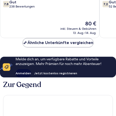
am
Taunus
7.8
7.2
Gut
Gut
7,8
7,2
Taunus
von
von
238 Bewertungen
52 B
10,
10,
Gut,
Gut,
238
52
Der
80 €
Bewertungen
Bewert
Preis
inkl. Steuern & Gebühren
beträgt
13. Aug.–14. Aug.
80 €
Ähnliche Unterkünfte vergleichen
Melde dich an, um verfügbare Rabatte und Vorteile
anzuzeigen. Mehr Prämien für noch mehr Abenteuer!
Anmelden
Jetzt kostenlos registrieren
Zur Gegend