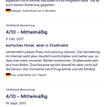
eigentlich nicht normal.Nachdem ich es mitgeteilt habe . hat es
auch keinen Änderung gegeben .
Esfarjani, Aufenthalt von 3 Nächten
Verifizierte Bewertung
4/10 – Mittelmäßig
9. Okt. 2017
einfaches Hotel, aber in Stadtnähe
Letztendlich passen Preis und Leistung überein. Die Darstellung
im Internet sieht aber deutlich komfortabler und netter aus, so
dass man mehr erwartet. Betten knartschen, Straßenseite sehr
laut trotz Rollos, Duschbrause sprüht überall hin aber nicht auf
die Person. Der Fernseher hat 4 Programme und die Minibar
besteht aus 2 kleinen Flaschen Wasser. Beim Frühstück, wird
Tina, Aufenthalt von 1 Nacht
Kaffee und Tee Tassenweise bedient. Er ist zwar sehr lecker,
aber die Bedienung musste immer erst gerufen werden, da an
der Rezeption beschäftigt. Eigentlich ein Hotel mit optimaler
Verifizierte Bewertung
Lage und Parkplätzen, was einfache Ansprüche für eine Nacht
gut bedient.
4/10 – Mittelmäßig
19. Sept. 2017