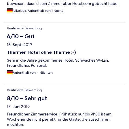
beweisen, dass ich ein Zimmer über Hotel.com gebucht habe.
Ich kann das "Hotel" nicht empfehlen und werde es nie wieder
Nikolaus, Aufenthalt von 1 Nacht
besuchen.
Verifizierte Bewertung
6/10 – Gut
13. Sept. 2019
Thermen Hotel ohne Therme ;-)
Sehr in die Jahre gekommenes Hotel. Schwaches W-Lan.
Freundliches Personal.
Aufenthalt von 4 Nächten
Verifizierte Bewertung
8/10 – Sehr gut
13. Juni 2019
Freundlicher Zimmerservice. Frühstück nur bis 9h30 ist am
Wochenende nicht perfekt für die Gäste, die ausschlafen
möchten.