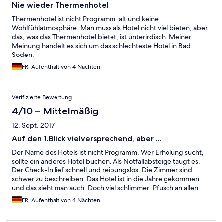
Nie wieder Thermenhotel
Thermenhotel ist nicht Programm: alt und keine
Wohlfühlatmosphäre. Man muss als Hotel nicht viel bieten, aber
das, was das Thermenhotel bietet, ist unterirdisch. Meiner
Meinung handelt es sich um das schlechteste Hotel in Bad
Soden.
FR, Aufenthalt von 4 Nächten
Verifizierte Bewertung
4/10 – Mittelmäßig
12. Sept. 2017
Auf den 1.Blick vielversprechend, aber ...
Der Name des Hotels ist nicht Programm. Wer Erholung sucht,
sollte ein anderes Hotel buchen. Als Notfallabsteige taugt es.
Der Check-In lief schnell und reibungslos. Die Zimmer sind
schwer zu beschreiben. Das Hotel ist in die Jahre gekommen
und das sieht man auch. Doch viel schlimmer: Pfusch an allen
Enden und Ecken. Lichtblick: Die meisten Bäder sind "neu"
FR, Aufenthalt von 4 Nächten
gemacht, aber trotzdem mit Macken ohne Ende. In dem einen
Zimmer sind die Fliesen im Bad locker. In einem anderen hatte