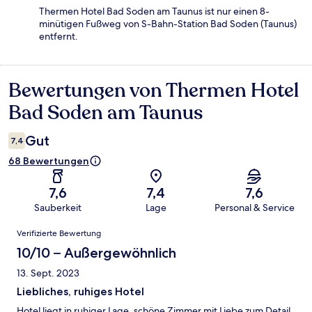
Thermen Hotel Bad Soden am Taunus ist nur einen 8-
minütigen Fußweg von S-Bahn-Station Bad Soden (Taunus)
entfernt.
Bewertungen von Thermen Hotel
Bewertungen
Bad Soden am Taunus
Gut
7,4
68 Bewertungen
7,6
7,4
7,6
Sauberkeit
Lage
Personal & Service
Bewertungen
Verifizierte Bewertung
10/10 – Außergewöhnlich
13. Sept. 2023
Liebliches, ruhiges Hotel
Hotel liegt in ruhiger Lage, schöne Zimmer mit Liebe zum Detail