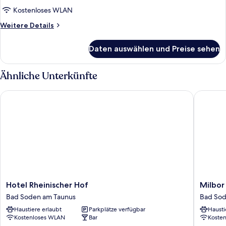
anzeigen
Kostenloses WLAN
Weitere
Weitere Details
Details
für
Daten auswählen und Preise sehen
Economy-
Einzelzimmer,
1 Einzelbett
Ähnliche Unterkünfte
Hotel Rheinischer Hof
Milbor H
Hotel
Milbor
Hotel Rheinischer Hof
Milbor
Rheinischer
Hotel
Bad Soden am Taunus
Bad Sod
Hof
Bad
Haustiere erlaubt
Parkplätze verfügbar
Hausti
Bad
Soden
Kostenloses WLAN
Bar
Koste
Soden
am