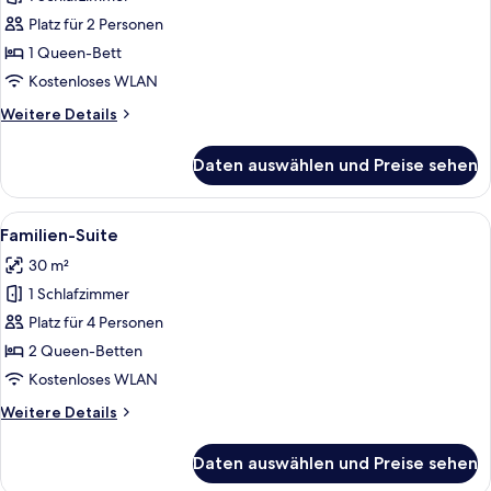
1
Platz für 2 Personen
Queen-
1 Queen-Bett
Bett
Kostenloses WLAN
anzeigen
Weitere
Weitere Details
Details
für
Daten auswählen und Preise sehen
Standard-
Doppelzimmer,
1
Alle
Ein gemütliches Zimmer mit einem Bett
7
Queen-
Familien-Suite
Fotos
Bett
30 m²
für
1 Schlafzimmer
Familien-
Suite
Platz für 4 Personen
anzeigen
2 Queen-Betten
Kostenloses WLAN
Weitere
Weitere Details
Details
für
Daten auswählen und Preise sehen
Familien-
Suite