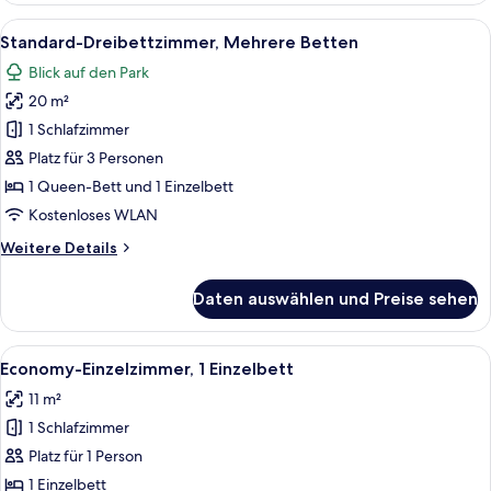
Alle
Ein Hotelzimmer mit Bett, Schreibtisc
6
Standard-Dreibettzimmer, Mehrere Betten
Fotos
Blick auf den Park
für
20 m²
Standard-
Dreibettzimmer,
1 Schlafzimmer
Mehrere
Platz für 3 Personen
Betten
1 Queen-Bett und 1 Einzelbett
anzeigen
Kostenloses WLAN
Weitere
Weitere Details
Details
für
Daten auswählen und Preise sehen
Standard-
Dreibettzimmer,
Mehrere
Alle
Ein Hotelzimmer mit Bett, Sessel, Schr
6
Betten
Economy-Einzelzimmer, 1 Einzelbett
Fotos
11 m²
für
1 Schlafzimmer
Economy-
Einzelzimmer,
Platz für 1 Person
1 Einzelbett
1 Einzelbett