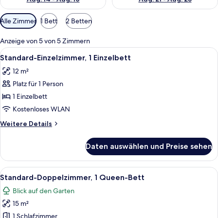
Verfügbare
Alle Zimmer
1 Bett
2 Betten
Filter
für
Anzeige von 5 von 5 Zimmern
Zimmer
Alle
Ein Hotelzimmer mit Bett, Schreibtis
7
Standard-Einzelzimmer, 1 Einzelbett
Fotos
12 m²
für
Platz für 1 Person
Standard-
Einzelzimmer,
1 Einzelbett
1 Einzelbett
Kostenloses WLAN
anzeigen
Weitere
Weitere Details
Details
für
Daten auswählen und Preise sehen
Standard-
Einzelzimmer,
1 Einzelbett
Alle
Ein Hotelzimmer mit Bett, Schreibtisc
6
Standard-Doppelzimmer, 1 Queen-Bett
Fotos
Blick auf den Garten
für
15 m²
Standard-
Doppelzimmer,
1 Schlafzimmer