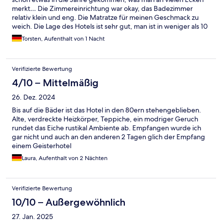
merkt… Die Zimmereinrichtung war okay, das Badezimmer
relativ klein und eng. Die Matratze für meinen Geschmack zu
weich. Die Lage des Hotels ist sehr gut, man ist in weniger als 10
Minuten in der Stadt. Das Frühstück ist relativ einfach, aber
Torsten, Aufenthalt von 1 Nacht
völlig okay. Das Personal ist freundlich. Wer eine günstige
Unterkunft sucht, ist hier richtig. Das Preis-Leistungs-Verhältnis
stimmt.
Verifizierte Bewertung
4/10 – Mittelmäßig
26. Dez. 2024
Bis auf die Bäder ist das Hotel in den 80ern stehengeblieben.
Alte, verdreckte Heizkörper, Teppiche, ein modriger Geruch
rundet das Eiche rustikal Ambiente ab. Empfangen wurde ich
gar nicht und auch an den anderen 2 Tagen glich der Empfang
einem Geisterhotel
Laura, Aufenthalt von 2 Nächten
Verifizierte Bewertung
10/10 – Außergewöhnlich
27. Jan. 2025