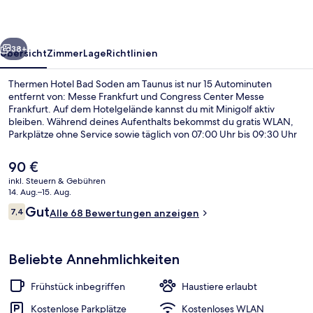
am
Taunus
rück
Weiter
38+
Übersicht
Zimmer
Lage
Richtlinien
Thermen Hotel Bad Soden am Taunus ist nur 15 Autominuten
entfernt von: Messe Frankfurt und Congress Center Messe
Frankfurt. Auf dem Hotelgelände kannst du mit Minigolf aktiv
bleiben. Während deines Aufenthalts bekommst du gratis WLAN,
Parkplätze ohne Service sowie täglich von 07:00 Uhr bis 09:30 Uhr
ein Frühstücksbuffet.Außerdem gibt es eine Terrasse and einen
Garten. Die öffentlichen Verkehrsmittel sind ganz in der Nähe: Zur
Der
90 €
U-Bahn (S-Bahn-Station Bad Soden (Taunus)) sind es nur 8
aktuelle
inkl. Steuern & Gebühren
Gehminuten.
Preis
14. Aug.–15. Aug.
Speisen
beträgt
Bewertungen
Gut
7,4
Alle 68 Bewertungen anzeigen
90 €.
7,4 von 10.
Beliebte Annehmlichkeiten
Frühstück inbegriffen
Haustiere erlaubt
Kostenlose Parkplätze
Kostenloses WLAN