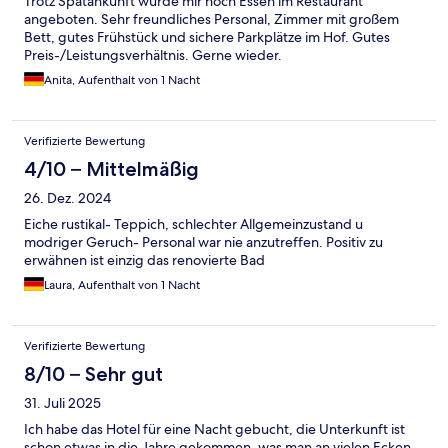
Trotz Spätankunft wurde mir noch Essen im Restaurant
angeboten. Sehr freundliches Personal, Zimmer mit großem
Bett, gutes Frühstück und sichere Parkplätze im Hof. Gutes
Preis-/Leistungsverhältnis. Gerne wieder.
Anita, Aufenthalt von 1 Nacht
Verifizierte Bewertung
4/10 – Mittelmäßig
26. Dez. 2024
Eiche rustikal- Teppich, schlechter Allgemeinzustand u
modriger Geruch- Personal war nie anzutreffen. Positiv zu
erwähnen ist einzig das renovierte Bad
Laura, Aufenthalt von 1 Nacht
Verifizierte Bewertung
8/10 – Sehr gut
31. Juli 2025
Ich habe das Hotel für eine Nacht gebucht, die Unterkunft ist
schon etwas in die Jahre gekommen, was man an vielen Ecken