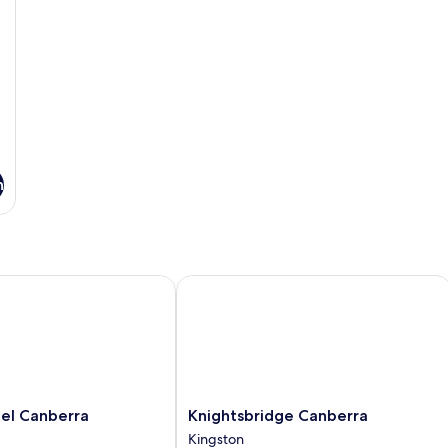
n
 Canberra
Knightsbridge Canberra
Knightsbridge
el Canberra
Knightsbridge Canberra
Canberra
Kingston