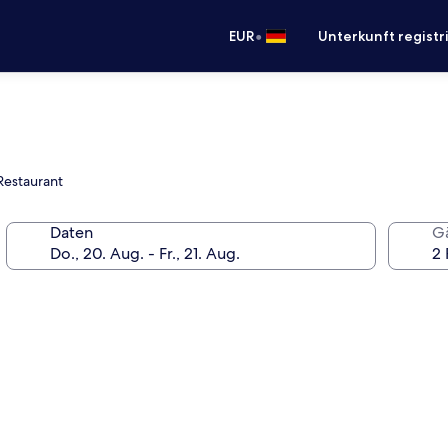
•
EUR
Unterkunft registr
Restaurant
Daten
G