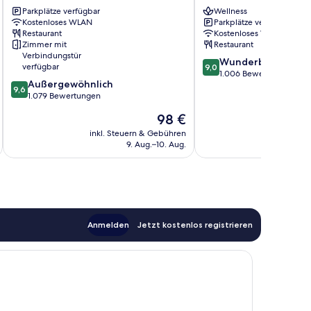
Braddon
&
Parkplätze verfügbar
Wellness
Apartments
Kostenloses WLAN
Parkplätze verfügbar
Barton
Restaurant
Kostenloses WLAN
Zimmer mit
Restaurant
Verbindungstür
9.0
Wunderbar
verfügbar
9,0
von
1.006 Bewertungen
9.6
Außergewöhnlich
10,
9,6
von
1.079 Bewertungen
Wunderbar,
10,
1.006
Der
98 €
Außergewöhnlich,
Bewertungen
Preis
1.079
inkl. Steuern & Gebühren
inkl. S
beträgt
9. Aug.–10. Aug.
Bewertungen
98 €
Anmelden
Jetzt kostenlos registrieren