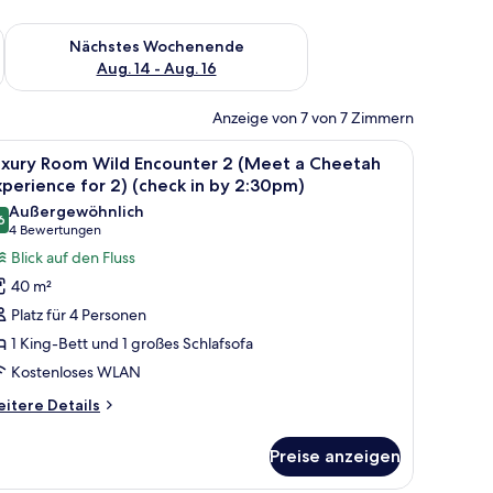
es Wochenende, Aug. 7 - Aug. 9.
Überprüfe die Verfügbarkeit für nächstes Wochenende, Aug. 1
Nächstes Wochenende
Aug. 14 - Aug. 16
Anzeige von 7 von 7 Zimmern
em Baldachinbett, im Hintergrund eine Aquariumwand.
le
Ein modernes Wohnzimmer mit einem braunen 
7
uxury Room Wild Encounter 2 (Meet a Cheetah
otos
perience for 2) (check in by 2:30pm)
ür
Außergewöhnlich
6
uxury
9,6 von 10
(4
4 Bewertungen
oom
Bewertungen)
Blick auf den Fluss
ild
40 m²
ncounter
Platz für 4 Personen
1 King-Bett und 1 großes Schlafsofa
Meet
Kostenloses WLAN
heetah
itere
itere Details
tails
xperience
r
or
Preise anzeigen
xury
)
oom