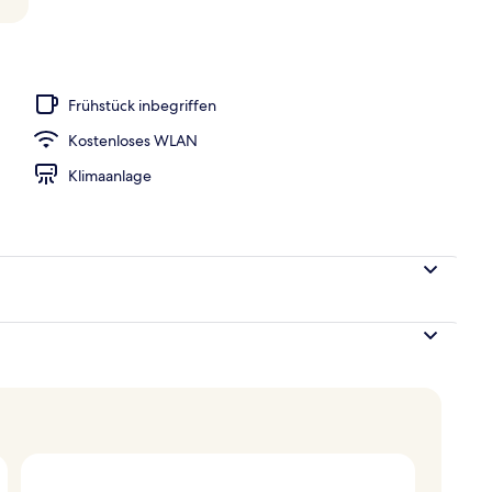
eöffnet von 07:00 Uhr bis 19:00 Uhr, Liegestühle
Frühstück inbegriffen
Kostenloses WLAN
Klimaanlage