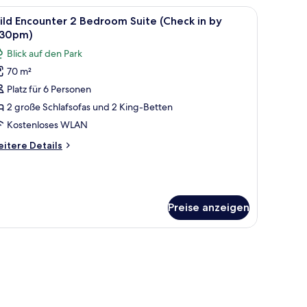
check
ld
er und einem Ledersessel.
einem Sofa, einem Tisch und einem Giraffen, die draußen zu sehen ist.
le
Ein Schlafzimmer mit einem Himmelsbett, zwei
6
counter
ld Encounter 2 Bedroom Suite (Check in by
otos
:30pm)
y
eet
ür
:30pm)
Blick auf den Park
ild
eetah
nzeigen
70 m²
ncounter
perience
Platz für 6 Personen
r
edroom
2 große Schlafsofas und 2 King-Betten
heck
uite
Kostenloses WLAN
Check
itere
itere Details
30pm)
tails
y
r
ld
:30pm)
counter
nzeigen
Preise anzeigen
edroom
ite
heck
30pm)