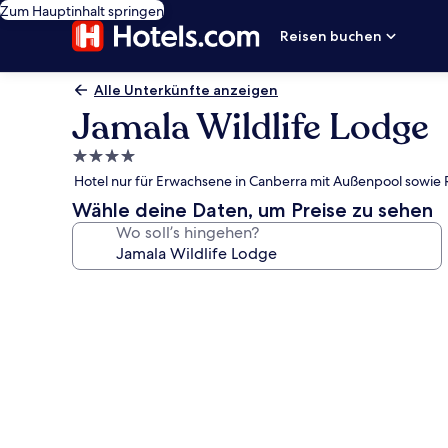
Zum Hauptinhalt springen
Reisen buchen
Alle Unterkünfte anzeigen
Jamala Wildlife Lodge
4.0-
Sterne-
Hotel nur für Erwachsene in Canberra mit Außenpool sowie 
Unterkunft
Wähle deine Daten, um Preise zu sehen
Wo soll’s hingehen?
Fotogalerie
von
Jamala
Wildlife
Lodge