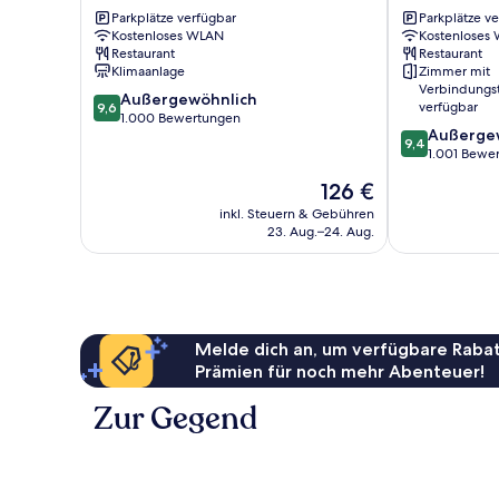
Griffith
Canberra
Parkplätze verfügbar
Parkplätze v
Braddon
Kostenloses WLAN
Kostenloses
Restaurant
Restaurant
Klimaanlage
Zimmer mit
Verbindungs
9.6
Außergewöhnlich
verfügbar
9,6
von
1.000 Bewertungen
9.4
Außerge
10,
9,4
von
1.001 Bewe
Außergewöhnlich,
10,
1.000
Der
126 €
Außergewöhnl
Bewertungen
Preis
1.001
inkl. Steuern & Gebühren
beträgt
23. Aug.–24. Aug.
Bewertungen
126 €
Melde dich an, um verfügbare Rabat
Prämien für noch mehr Abenteuer!
Zur Gegend