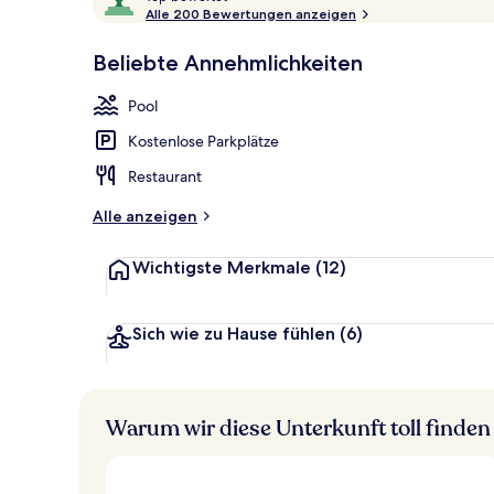
o
Alle 200 Bewertungen anzeigen
10,
p
Sehr
Beliebte Annehmlichkeiten
beliebt
Außenpool, g
b
e
Pool
w
e
Kostenlose Parkplätze
r
t
Restaurant
e
t
Alle anzeigen
Wichtigste Merkmale
(12)
Sich wie zu Hause fühlen
(6)
Warum wir diese Unterkunft toll finden