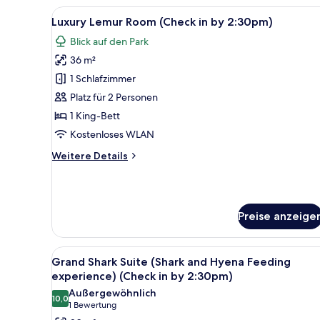
Encounter
Alle
Ein Schlafzimmer mit einem Him
1
7
Luxury Lemur Room (Check in by 2:30pm)
Fotos
(Check
Blick auf den Park
in
für
by
36 m²
Luxury
2:30pm)
Lemur
1 Schlafzimmer
Room
Platz für 2 Personen
(Check
1 King-Bett
in
Kostenloses WLAN
by
Weitere
Weitere Details
2:30pm)
Details
anzeigen
für
Luxury
Lemur
Preise anzeige
Room
(Check
in
Alle
Ein klarer Blick auf ein große
by
6
Grand Shark Suite (Shark and Hyena Feeding
Fotos
2:30pm)
experience) (Check in by 2:30pm)
für
Außergewöhnlich
10,0
Grand
10,0 von 10
(1
1 Bewertung
Shark