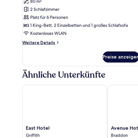
Bewertung)
80 m²
Suite
2 Schlafzimmer
(Shark
Platz für 6 Personen
and
1 King-Bett, 2 Einzelbetten und 1 großes Schlafsofa
Hyena
Kostenloses WLAN
Feeding
experience)
Weitere
Weitere Details
Details
(Check
für
in
Preise anzeige
Grand
by
Shark
2:30pm)
Suite
Ähnliche Unterkünfte
(Shark
anzeigen
and
Hyena
East Hotel
Avenue Hotel
Feeding
experience)
(Check
in
by
2:30pm)
East
Avenue
East Hotel
Avenue Hot
Hotel
Hotel
Griffith
Braddon