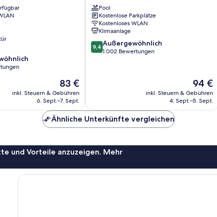
Kingston
erfügbar
Pool
 WLAN
Kostenlose Parkplätze
Kostenloses WLAN
Klimaanlage
tür
9.4
Außergewöhnlich
9,4
von
1.002 Bewertungen
wöhnlich
10,
rtungen
Außergewöhnlich,
1.002
Der
Der
83 €
94 €
ich,
Bewertungen
Preis
Preis
inkl. Steuern & Gebühren
inkl. Steuern & Gebühren
beträgt
beträgt
6. Sept.–7. Sept.
4. Sept.–5. Sept.
83 €
94 €
Ähnliche Unterkünfte vergleichen
te und Vorteile anzuzeigen. Mehr