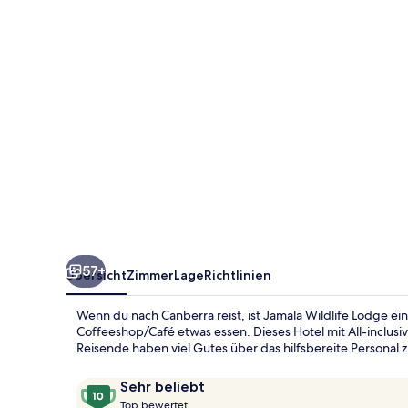
57+
Übersicht
Zimmer
Lage
Richtlinien
Wenn du nach Canberra reist, ist Jamala Wildlife Lodge 
Coffeeshop/Café etwas essen. Dieses Hotel mit All-inclusi
Reisende haben viel Gutes über das hilfsbereite Personal z
Bewertungen
10
Sehr beliebt
T
von
Top bewertet