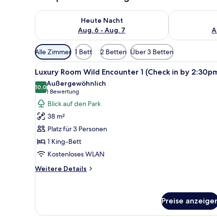
Überprüfe die Verfügbarkeit für heute Nacht, Aug. 6
Überprüfe die
Heute Nacht
Aug. 6 - Aug. 7
A
Verfügbare
Alle Zimmer
1 Bett
2 Betten
Über 3 Betten
Filter
Alle
Ein Schlafzimmer mit Baldachi
für
5
Luxury Room Wild Encounter 1 (Check in by 2:30p
Fotos
Zimmer
Außergewöhnlich
für
10,0
10,0 von 10
(1
1 Bewertung
Luxury
Bewertung)
Blick auf den Park
Room
38 m²
Wild
Platz für 3 Personen
Encounter
1 King-Bett
1
Kostenloses WLAN
(Check
in
Weitere
Weitere Details
by
Details
für
2:30pm)
Luxury
anzeigen
Preise anzeige
Room
Wild