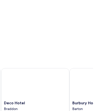
Deco Hotel
Burbury Hotel & Apart
Deco
Burbury
Deco Hotel
Burbury Hotel & Ap
Hotel
Hotel
Braddon
Barton