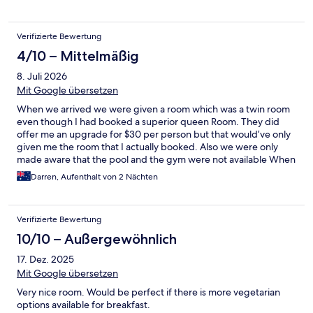
Verifizierte Bewertung
4/10 – Mittelmäßig
8. Juli 2026
Mit Google übersetzen
When we arrived we were given a room which was a twin room
even though I had booked a superior queen Room. They did
offer me an upgrade for $30 per person but that would’ve only
given me the room that I actually booked. Also we were only
made aware that the pool and the gym were not available When
we arrived. This hotel is reported to be a five star however I
Darren, Aufenthalt von 2 Nächten
would give it no more than two.
Verifizierte Bewertung
10/10 – Außergewöhnlich
17. Dez. 2025
Mit Google übersetzen
Very nice room. Would be perfect if there is more vegetarian
options available for breakfast.