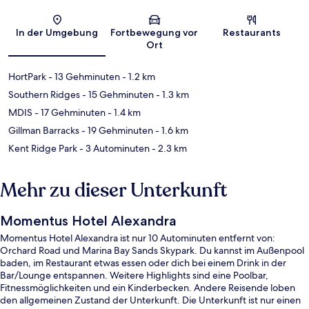
Karte
In der Umgebung
Fortbewegung vor
Restaurants
Ort
HortPark
- 13 Gehminuten
- 1.2 km
Southern Ridges
- 15 Gehminuten
- 1.3 km
MDIS
- 17 Gehminuten
- 1.4 km
Gillman Barracks
- 19 Gehminuten
- 1.6 km
Kent Ridge Park
- 3 Autominuten
- 2.3 km
Mehr zu dieser Unterkunft
Momentus Hotel Alexandra
Momentus Hotel Alexandra ist nur 10 Autominuten entfernt von:
Orchard Road und Marina Bay Sands Skypark. Du kannst im Außenpool
baden, im Restaurant etwas essen oder dich bei einem Drink in der
Bar/Lounge entspannen. Weitere Highlights sind eine Poolbar,
Fitnessmöglichkeiten und ein Kinderbecken. Andere Reisende loben
den allgemeinen Zustand der Unterkunft. Die Unterkunft ist nur einen