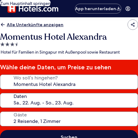
Zum Hauptinhalt springen
App herunterladen
Alle Unterkünfte anzeigen
Momentus Hotel Alexandra
3.5-
Sterne-
Hotel für Familien in Singapur mit Außenpool sowie Restaurant
Unterkunft
Wähle deine Daten, um Preise zu sehen
Wo soll’s hingehen?
Daten
Gäste
Suchen