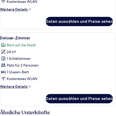
Kostenloses WLAN
Weitere
Weitere Details
Details
für
Daten auswählen und Preise sehen
Superior-
Zimmer
Alle
Zimmersafe, Schreibtisch, Verdunkel
5
Deluxe-Zimmer
Fotos
Blick auf die Stadt
für
24 m²
Deluxe-
Zimmer
1 Schlafzimmer
anzeigen
Platz für 2 Personen
1 Queen-Bett
Kostenloses WLAN
Weitere
Weitere Details
Details
für
Daten auswählen und Preise sehen
Deluxe-
Zimmer
Ähnliche Unterkünfte