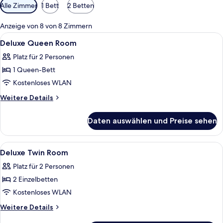
Verfügbare
Alle Zimmer
1 Bett
2 Betten
Filter
für
Anzeige von 8 von 8 Zimmern
Zimmer
Alle
Zimmersafe, Schreibtisch, Verdunkel
1
Deluxe Queen Room
Fotos
Platz für 2 Personen
für
1 Queen-Bett
Deluxe
Queen
Kostenloses WLAN
Room
Weitere
Weitere Details
anzeigen
Details
für
Daten auswählen und Preise sehen
Deluxe
Queen
Room
Alle
Zimmersafe, Schreibtisch, Verdunkel
1
Deluxe Twin Room
Fotos
Platz für 2 Personen
für
2 Einzelbetten
Deluxe
Twin
Kostenloses WLAN
Room
Weitere
Weitere Details
anzeigen
Details