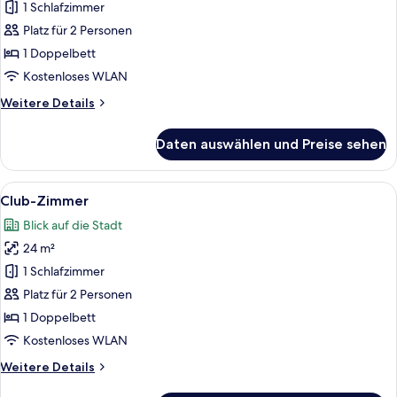
Zimmer
1 Schlafzimmer
anzeigen
Platz für 2 Personen
1 Doppelbett
Kostenloses WLAN
Weitere
Weitere Details
Details
für
Daten auswählen und Preise sehen
Premier-
Zimmer
Alle
Ein Hotelzimmer mit einem großen Bett
4
Club-Zimmer
Fotos
Blick auf die Stadt
für
24 m²
Club-
Zimmer
1 Schlafzimmer
anzeigen
Platz für 2 Personen
1 Doppelbett
Kostenloses WLAN
Weitere
Weitere Details
Details