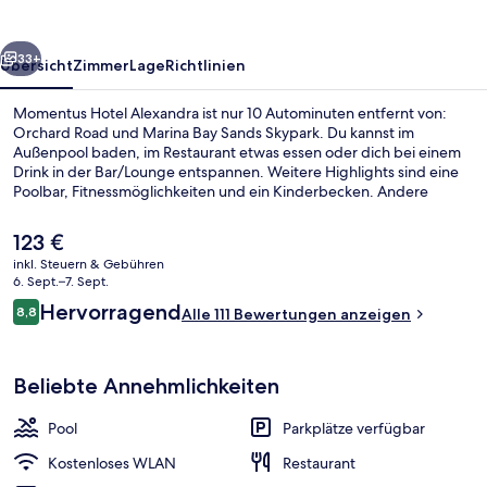
rück
Weiter
33+
Übersicht
Zimmer
Lage
Richtlinien
Momentus Hotel Alexandra ist nur 10 Autominuten entfernt von:
Orchard Road und Marina Bay Sands Skypark. Du kannst im
Außenpool baden, im Restaurant etwas essen oder dich bei einem
Drink in der Bar/Lounge entspannen. Weitere Highlights sind eine
Poolbar, Fitnessmöglichkeiten und ein Kinderbecken. Andere
Reisende loben den allgemeinen Zustand der Unterkunft. Die
Unterkunft ist nur einen kurzen Fußmarsch von den öffentlichen
Der
123 €
Verkehrsmitteln entfernt: Zur U-Bahn (S-Bahn-Station
aktuelle
inkl. Steuern & Gebühren
Queenstown) sind es 13 Minuten.
Preis
6. Sept.–7. Sept.
Restaurant
beträgt
Bewertungen
Hervorragend
8,8
Alle 111 Bewertungen anzeigen
123 €.
8,8 von 10.
Beliebte Annehmlichkeiten
Pool
Parkplätze verfügbar
Kostenloses WLAN
Restaurant