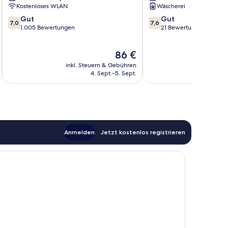
Kostenloses WLAN
Wäscherei
7.0
7.6
Gut
Gut
7,0
7,6
von
von
1.005 Bewertungen
21 Bewertungen
10,
10,
Gut,
Gut,
Der
86 €
1.005
21
Preis
Bewertungen
Bewertungen
inkl. Steuern & Gebühren
beträgt
4. Sept.–5. Sept.
86 €
Anmelden
Jetzt kostenlos registrieren