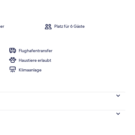
s
er
Platz für 6 Gäste
Flughafentransfer
Haustiere erlaubt
Klimaanlage