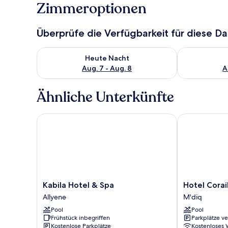
Zimmeroptionen
Überprüfe die Verfügbarkeit für diese D
Überprüfe die Verfügbarkeit für heute Nacht, Aug. 7
Überprüfe die
Heute Nacht
Aug. 7 - Aug. 8
A
Ähnliche Unterkünfte
Kabila Hotel & Spa
Hotel Corail 
Kabila
Hotel
Kabila Hotel & Spa
Hotel Corai
Hotel
Corail
Allyene
M'diq
&
de
Pool
Pool
Spa
Cabo
Frühstück inbegriffen
Parkplätze v
Allyene
M'diq
Kostenlose Parkplätze
Kostenloses