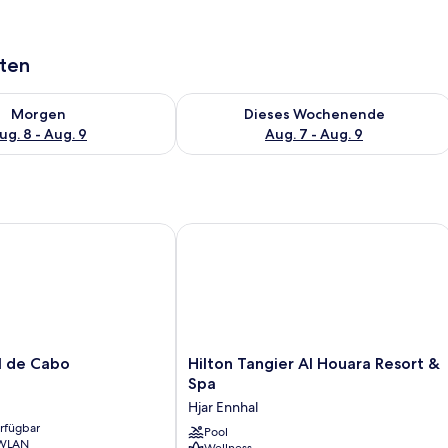
aten
 - Aug. 8.
 Verfügbarkeit für morgen, Aug. 8 - Aug. 9.
Überprüfe die Verfügbarkeit für dies
Morgen
Dieses Wochenende
ug. 8 - Aug. 9
Aug. 7 - Aug. 9
de Cabo
Hilton Tangier Al Houara Resort & Sp
Hilton
l de Cabo
Hilton Tangier Al Houara Resort &
Tangier
Spa
Al
Hjar Ennhal
Houara
erfügbar
Resort
Pool
 WLAN