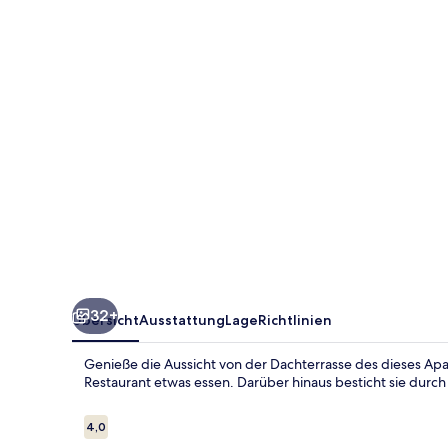
32+
Übersicht
Ausstattung
Lage
Richtlinien
Genieße die Aussicht von der Dachterrasse des dieses Ap
Restaurant etwas essen. Darüber hinaus besticht sie durch 
Bewertungen
4,0
4,0 von 10.