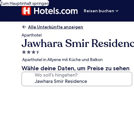
Zum Hauptinhalt springen
Reisen buchen
Alle Unterkünfte anzeigen
Aparthotel
Jawhara Smir Residen
3.5-
Sterne-
Aparthotel in Allyene mit Küche und Balkon
Unterkunft
Wähle deine Daten, um Preise zu sehen
Wo soll’s hingehen?
Fotogalerie
von
Jawhara
Smir
Residence