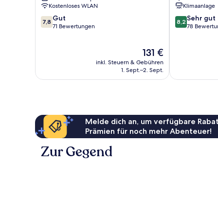
Kostenloses WLAN
Klimaanlage
7.8
8.2
Gut
Sehr gut
7,8
8,2
von
von
71 Bewertungen
78 Bewert
10,
10,
Gut,
Sehr
Der
131 €
71
gut,
Preis
Bewertungen
78
inkl. Steuern & Gebühren
beträgt
Bewertungen
1. Sept.–2. Sept.
131 €
Melde dich an, um verfügbare Rabat
Prämien für noch mehr Abenteuer!
Zur Gegend