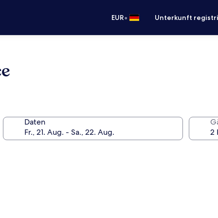
•
EUR
Unterkunft registr
ce
Daten
G