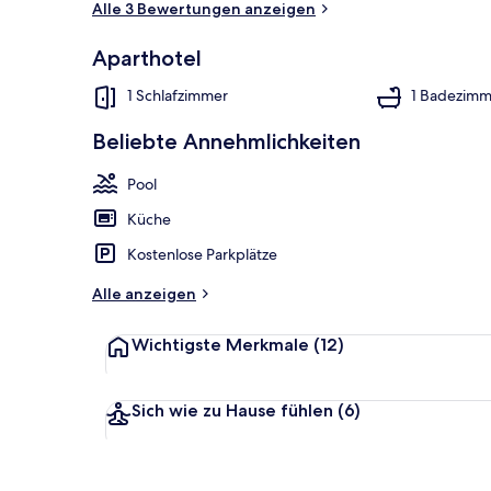
Alle 3 Bewertungen anzeigen
Aparthotel
2 Außenpool
1 Schlafzimmer
1 Badezimm
Beliebte Annehmlichkeiten
Pool
Küche
Kostenlose Parkplätze
Alle anzeigen
Wichtigste Merkmale
(12)
Sich wie zu Hause fühlen
(6)