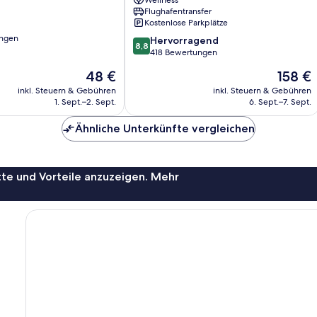
Wellness
&
Flughafentransfer
Spa
Kostenlose Parkplätze
Hjar
ungen
8.8
Ennhal
Hervorragend
8,8
von
418 Bewertungen
10,
Der
Der
48 €
158 €
Hervorragend,
Preis
Preis
418
inkl. Steuern & Gebühren
inkl. Steuern & Gebühren
beträgt
beträgt
1. Sept.–2. Sept.
6. Sept.–7. Sept.
Bewertungen
48 €
158 €
Ähnliche Unterkünfte vergleichen
te und Vorteile anzuzeigen. Mehr