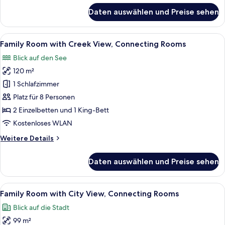
&
für
Daten auswählen und Preise sehen
Room
Family
Suite
anzeigen
with
Alle
Ein Schlafzimmer mit einem großen Bet
6
City
Family Room with Creek View, Connecting Rooms
Fotos
View,
Blick auf den See
Connecting
für
Suite
120 m²
Family
&
Room
1 Schlafzimmer
Room
with
Platz für 8 Personen
Creek
2 Einzelbetten und 1 King-Bett
View,
Kostenloses WLAN
Connecting
Weitere
Weitere Details
Rooms
Details
anzeigen
für
Daten auswählen und Preise sehen
Family
Room
with
Alle
Ein geräumiges Schlafzimmer mit einem
5
Creek
Family Room with City View, Connecting Rooms
Fotos
View,
Blick auf die Stadt
Connecting
für
Rooms
99 m²
Family