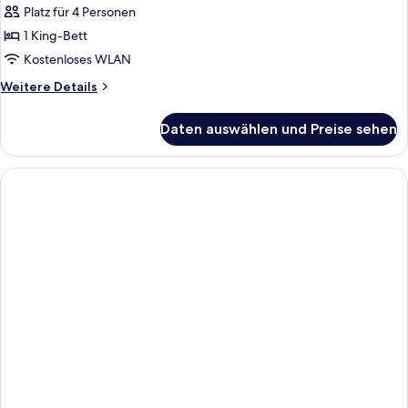
Zimmer
Platz für 4 Personen
(Versace
1 King-Bett
|
Kostenloses WLAN
Creek
Weitere
Weitere Details
View)
Details
anzeigen
für
Daten auswählen und Preise sehen
Premier-
Zimmer
(Versace
|
Creek
View)