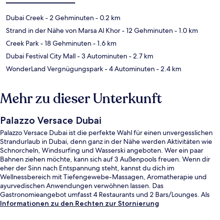
Dubai Creek
- 2 Gehminuten
- 0.2 km
Strand in der Nähe von Marsa Al Khor
- 12 Gehminuten
- 1.0 km
Creek Park
- 18 Gehminuten
- 1.6 km
Dubai Festival City Mall
- 3 Autominuten
- 2.7 km
WonderLand Vergnügungspark
- 4 Autominuten
- 2.4 km
Mehr zu dieser Unterkunft
Palazzo Versace Dubai
Palazzo Versace Dubai ist die perfekte Wahl für einen unvergesslichen
Strandurlaub in Dubai, denn ganz in der Nähe werden Aktivitäten wie
Schnorcheln, Windsurfing und Wasserski angeboten. Wer ein paar
Bahnen ziehen möchte, kann sich auf 3 Außenpools freuen. Wenn dir
eher der Sinn nach Entspannung steht, kannst du dich im
Wellnessbereich mit Tiefengewebe-Massagen, Aromatherapie und
ayurvedischen Anwendungen verwöhnen lassen. Das
Gastronomieangebot umfasst 4 Restaurants und 2 Bars/Lounges. Als
weitere Highlights bietet dieses Hotel im luxuriösen Stil einen
Informationen zu den Rechten zur Stornierung
Jachthafen, einen kostenlosen Kinderclub und eine Poolbar. Anderen