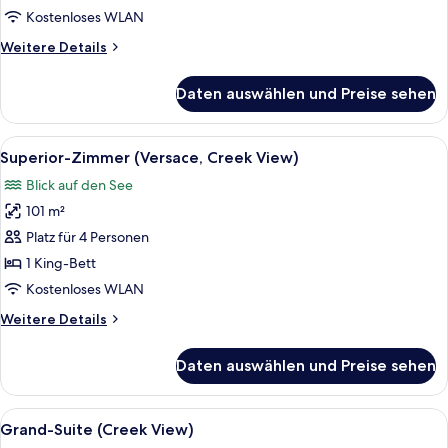
anzeigen
Kostenloses WLAN
Weitere
Weitere Details
Details
für
Daten auswählen und Preise sehen
Junior
Suite,
City
Alle
Ein Hotelzimmer mit einem großen Bet
5
View
Superior-Zimmer (Versace, Creek View)
Fotos
Blick auf den See
für
101 m²
Superior-
Zimmer
Platz für 4 Personen
(Versace,
1 King-Bett
Creek
Kostenloses WLAN
View)
Weitere
Weitere Details
anzeigen
Details
für
Daten auswählen und Preise sehen
Superior-
Zimmer
(Versace,
Alle
Ein geräumiges Schlafzimmer mit einem
5
Creek
Grand-Suite (Creek View)
Fotos
View)