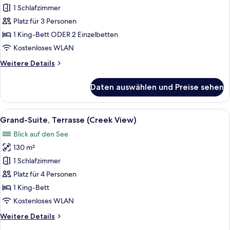
Verbindungszimmer,
1 Schlafzimmer
Stadtblick
Platz für 3 Personen
anzeigen
1 King-Bett ODER 2 Einzelbetten
Kostenloses WLAN
Weitere
Weitere Details
Details
für
Daten auswählen und Preise sehen
Familienzimmer,
Verbindungszimmer,
Stadtblick
Alle
Ein Schlafzimmer mit einem großen Bett
8
Grand-Suite, Terrasse (Creek View)
Fotos
Blick auf den See
für
130 m²
Grand-
Suite,
1 Schlafzimmer
Terrasse
Platz für 4 Personen
(Creek
1 King-Bett
View)
Kostenloses WLAN
anzeigen
Weitere
Weitere Details
Details