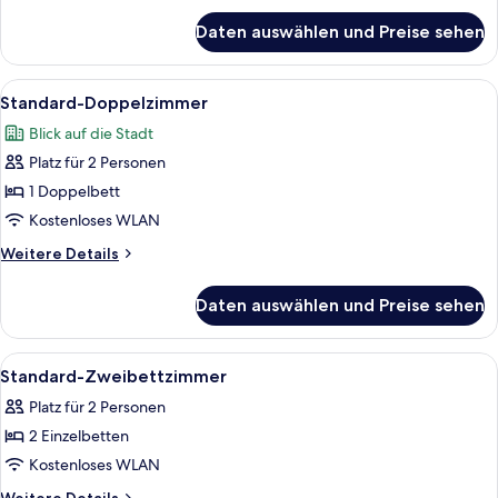
für
Daten auswählen und Preise sehen
Zimmer
Alle
Ein modernes Hotelzimmer mit Wohnber
7
Standard-Doppelzimmer
Fotos
Blick auf die Stadt
für
Platz für 2 Personen
Standard-
Doppelzimmer
1 Doppelbett
anzeigen
Kostenloses WLAN
Weitere
Weitere Details
Details
für
Daten auswählen und Preise sehen
Standard-
Doppelzimmer
Alle
Ein modernes Hotelzimmer mit Wohnber
7
Standard-Zweibettzimmer
Fotos
Platz für 2 Personen
für
2 Einzelbetten
Standard-
Zweibettzimmer
Kostenloses WLAN
anzeigen
Weitere