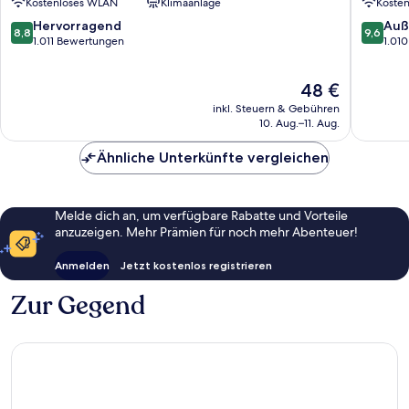
Kostenloses WLAN
Klimaanlage
Koste
Águas
Curitiba
Belas
Aeropor
8.8
9.6
Hervorragend
Auß
8,8
9,6
Águas
von
von
1.011 Bewertungen
1.01
Belas
10,
10,
Hervorragend,
Außerge
Der
48 €
1.011
1.010
Preis
Bewertungen
Bewert
inkl. Steuern & Gebühren
beträgt
10. Aug.–11. Aug.
48 €
Ähnliche Unterkünfte vergleichen
Melde dich an, um verfügbare Rabatte und Vorteile
anzuzeigen. Mehr Prämien für noch mehr Abenteuer!
Anmelden
Jetzt kostenlos registrieren
Zur Gegend