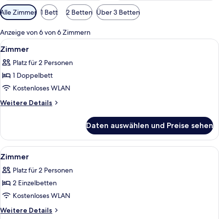
Verfügbare
Alle Zimmer
1 Bett
2 Betten
Über 3 Betten
Filter
für
Anzeige von 6 von 6 Zimmern
Zimmer
Alle
Kostenloses WLAN
6
Zimmer
Fotos
Platz für 2 Personen
für
1 Doppelbett
Zimmer
anzeigen
Kostenloses WLAN
Weitere
Weitere Details
Details
für
Daten auswählen und Preise sehen
Zimmer
Alle
Kostenloses WLAN
6
Zimmer
Fotos
Platz für 2 Personen
für
2 Einzelbetten
Zimmer
anzeigen
Kostenloses WLAN
Weitere
Weitere Details
Details