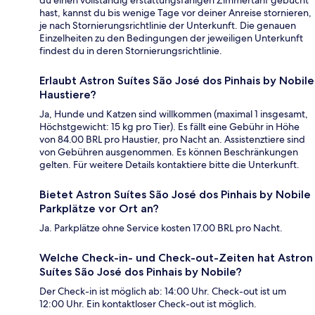
du einen vollständig erstattungsfähigen Zimmertarif gebucht
hast, kannst du bis wenige Tage vor deiner Anreise stornieren,
je nach Stornierungsrichtlinie der Unterkunft. Die genauen
Einzelheiten zu den Bedingungen der jeweiligen Unterkunft
findest du in deren Stornierungsrichtlinie.
Erlaubt Astron Suítes São José dos Pinhais by Nobile
Haustiere?
Ja, Hunde und Katzen sind willkommen (maximal 1 insgesamt,
Höchstgewicht: 15 kg pro Tier). Es fällt eine Gebühr in Höhe
von 84.00 BRL pro Haustier, pro Nacht an. Assistenztiere sind
von Gebühren ausgenommen. Es können Beschränkungen
gelten. Für weitere Details kontaktiere bitte die Unterkunft.
Bietet Astron Suítes São José dos Pinhais by Nobile
Parkplätze vor Ort an?
Ja. Parkplätze ohne Service kosten 17.00 BRL pro Nacht.
Welche Check-in- und Check-out-Zeiten hat Astron
Suítes São José dos Pinhais by Nobile?
Der Check-in ist möglich ab: 14:00 Uhr. Check-out ist um
12:00 Uhr. Ein kontaktloser Check-out ist möglich.