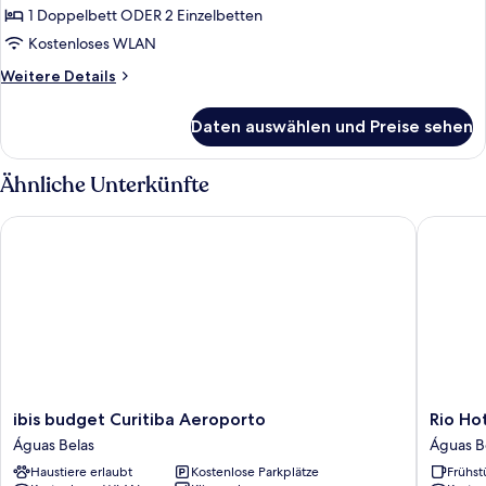
Double
1 Doppelbett ODER 2 Einzelbetten
Capacity
Kostenloses WLAN
2
Weitere
Weitere Details
anzeigen
Details
für
Daten auswählen und Preise sehen
Standard
Double
Capacity
Ähnliche Unterkünfte
2
ibis budget Curitiba Aeroporto
Rio Hote
ibis
Rio
ibis budget Curitiba Aeroporto
Rio Ho
budget
Hotel
Águas Belas
Águas B
Curitiba
by
Haustiere erlaubt
Kostenlose Parkplätze
Frühst
Aeroporto
Bourbo