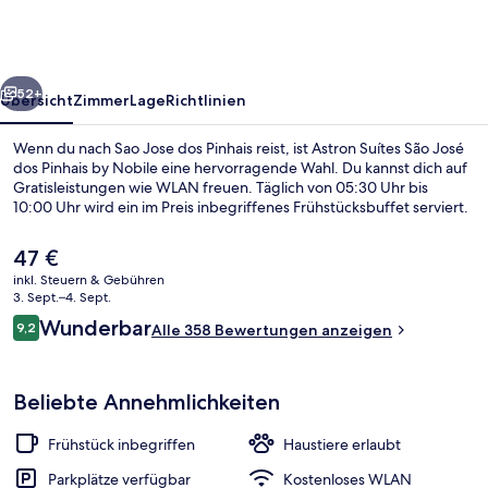
José
dos
Pinhais
rück
Weiter
by
52+
Übersicht
Zimmer
Lage
Richtlinien
Nobile
Wenn du nach Sao Jose dos Pinhais reist, ist Astron Suítes São José
dos Pinhais by Nobile eine hervorragende Wahl. Du kannst dich auf
Gratisleistungen wie WLAN freuen. Täglich von 05:30 Uhr bis
10:00 Uhr wird ein im Preis inbegriffenes Frühstücksbuffet serviert.
Der
47 €
aktuelle
inkl. Steuern & Gebühren
Preis
3. Sept.–4. Sept.
beträgt
Bewertungen
Wunderbar
9,2
Treppe
Alle 358 Bewertungen anzeigen
47 €.
9,2 von 10.
Beliebte Annehmlichkeiten
Frühstück inbegriffen
Haustiere erlaubt
Parkplätze verfügbar
Kostenloses WLAN