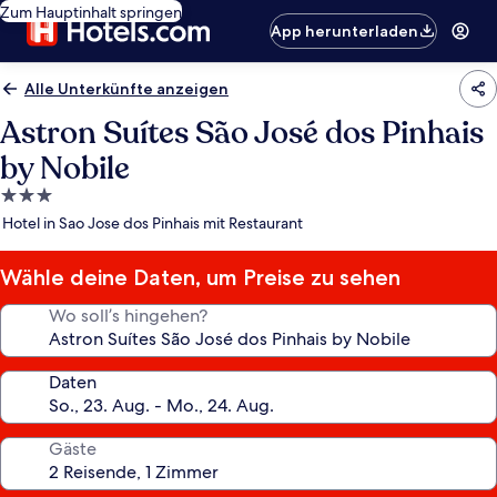
Zum Hauptinhalt springen
App herunterladen
Alle Unterkünfte anzeigen
Astron Suítes São José dos Pinhais
by Nobile
3.0-
Sterne-
Hotel in Sao Jose dos Pinhais mit Restaurant
Unterkunft
Wähle deine Daten, um Preise zu sehen
Wo soll’s hingehen?
Daten
Gäste