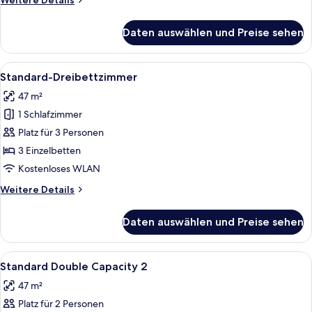
Weitere Details
Details
für
Daten auswählen und Preise sehen
Standard-
Zweibettzimmer
Alle
Ein Hotelzimmer mit drei Betten, eine
8
Standard-Dreibettzimmer
Fotos
47 m²
für
1 Schlafzimmer
Standard-
Dreibettzimmer
Platz für 3 Personen
anzeigen
3 Einzelbetten
Kostenloses WLAN
Weitere
Weitere Details
Details
für
Daten auswählen und Preise sehen
Standard-
Dreibettzimmer
Alle
Kostenloses WLAN
1
Standard Double Capacity 2
Fotos
47 m²
für
Platz für 2 Personen
Standard