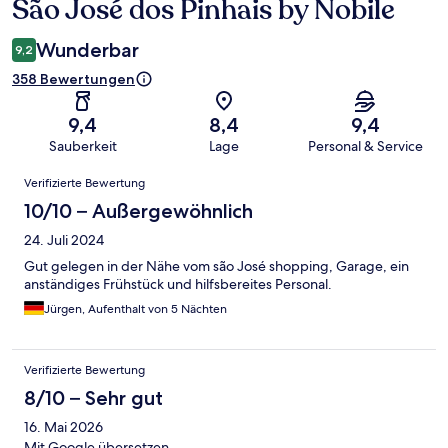
São José dos Pinhais by Nobile
Wunderbar
9,2
358 Bewertungen
9,4
8,4
9,4
Sauberkeit
Lage
Personal & Service
Bewertungen
Verifizierte Bewertung
10/10 – Außergewöhnlich
24. Juli 2024
Gut gelegen in der Nähe vom são José shopping, Garage, ein
anständiges Frühstück und hilfsbereites Personal.
Jürgen, Aufenthalt von 5 Nächten
Verifizierte Bewertung
8/10 – Sehr gut
16. Mai 2026
Mit Google übersetzen