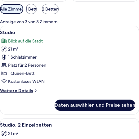
Verfügbare
Alle Zimmer
1 Bett
2 Betten
Filter
für
Anzeige von 3 von 3 Zimmern
Zimmer
Alle
Ein modernes Schlafzimmer mit Steinw
23
Studio
Fotos
Blick auf die Stadt
für
21 m²
Studio
anzeigen
1 Schlafzimmer
Platz für 2 Personen
1 Queen-Bett
Kostenloses WLAN
Weitere
Weitere Details
Details
für
Daten auswählen und Preise sehen
Studio
Alle
Ein Hotelzimmer mit zwei Betten, ein
6
Studio, 2 Einzelbetten
Fotos
21 m²
für