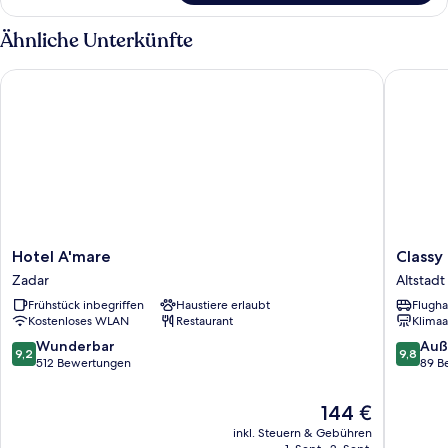
1
Schlafzimmer
Ähnliche Unterkünfte
Hotel A'mare
Classy 
Hotel
Classy
Hotel A'mare
Classy
A'mare
Design
Zadar
Altstadt
Zadar
Accomm
Frühstück inbegriffen
Haustiere erlaubt
Flugha
Altstadt
Kostenloses WLAN
Restaurant
Klimaa
von
Zadar
9.2
9.8
Wunderbar
Auß
9,2
9,8
von
von
512 Bewertungen
89 B
10,
10,
Wunderbar,
Außerge
Der
144 €
512
89
Preis
inkl. Steuern & Gebühren
Bewertungen
Bewert
beträgt