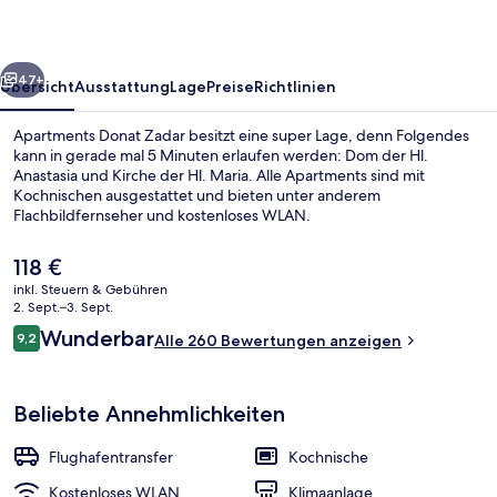
rück
Weiter
47+
Übersicht
Ausstattung
Lage
Preise
Richtlinien
Apartments Donat Zadar besitzt eine super Lage, denn Folgendes
kann in gerade mal 5 Minuten erlaufen werden: Dom der Hl.
Anastasia und Kirche der Hl. Maria. Alle Apartments sind mit
Kochnischen ausgestattet und bieten unter anderem
Flachbildfernseher und kostenloses WLAN.
Der
118 €
aktuelle
inkl. Steuern & Gebühren
Preis
2. Sept.–3. Sept.
Studio | Schreibtisch, Bügeleisen/Büg
beträgt
Bewertungen
Wunderbar
9,2
Alle 260 Bewertungen anzeigen
118 €.
9,2 von 10.
Beliebte Annehmlichkeiten
Flughafentransfer
Kochnische
Kostenloses WLAN
Klimaanlage