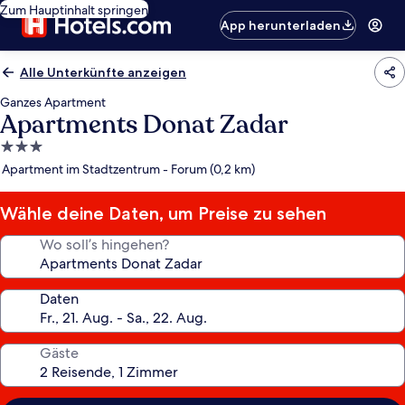
Zum Hauptinhalt springen
App herunterladen
Alle Unterkünfte anzeigen
Ganzes Apartment
Apartments Donat Zadar
3.0-
Sterne-
Apartment im Stadtzentrum - Forum (0,2 km)
Unterkunft
Wähle deine Daten, um Preise zu sehen
Wo soll’s hingehen?
Daten
Gäste