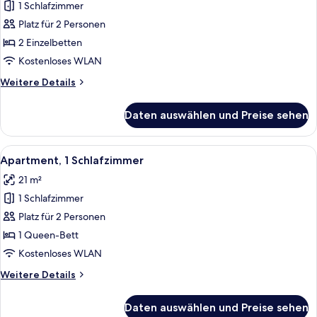
1 Schlafzimmer
Studio,
2 Einzelbetten
Platz für 2 Personen
anzeigen
2 Einzelbetten
Kostenloses WLAN
Weitere
Weitere Details
Details
für
Daten auswählen und Preise sehen
Studio,
2 Einzelbetten
Alle
Ein Schlafzimmer mit einem großen Be
17
Apartment, 1 Schlafzimmer
Fotos
21 m²
für
1 Schlafzimmer
Apartment,
1
Platz für 2 Personen
Schlafzimmer
1 Queen-Bett
anzeigen
Kostenloses WLAN
Weitere
Weitere Details
Details
für
Daten auswählen und Preise sehen
Apartment,