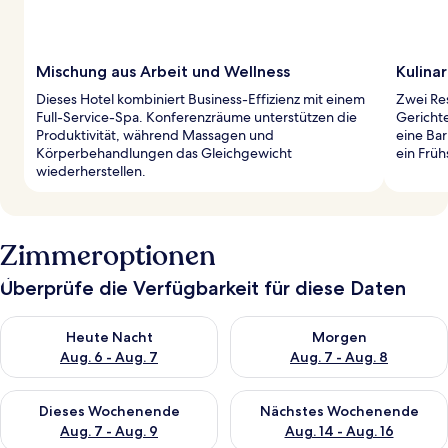
Mischung aus Arbeit und Wellness
Kulina
Dieses Hotel kombiniert Business-Effizienz mit einem
Zwei Res
Full-Service-Spa. Konferenzräume unterstützen die
Gerichte
Produktivität, während Massagen und
eine Bar
Körperbehandlungen das Gleichgewicht
ein Früh
wiederherstellen.
Zimmeroptionen
Überprüfe die Verfügbarkeit für diese Daten
Überprüfe die Verfügbarkeit für heute Nacht, Aug. 6 - Aug. 7.
Überprüfe die Verfügbarkeit f
Heute Nacht
Morgen
Aug. 6 - Aug. 7
Aug. 7 - Aug. 8
Überprüfe die Verfügbarkeit für dieses Wochenende, Aug. 7 - 
Überprüfe die Verfügbarkeit f
Dieses Wochenende
Nächstes Wochenende
Aug. 7 - Aug. 9
Aug. 14 - Aug. 16