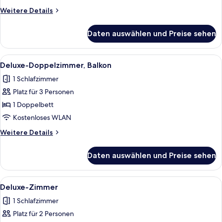
Weitere
Weitere Details
Details
für
Daten auswählen und Preise sehen
Premium-
Einzelzimmer
Alle
Ein modernes Hotelzimmer mit einem gr
1
Deluxe-Doppelzimmer, Balkon
Fotos
1 Schlafzimmer
für
Platz für 3 Personen
Deluxe-
Doppelzimmer,
1 Doppelbett
Balkon
Kostenloses WLAN
anzeigen
Weitere
Weitere Details
Details
für
Daten auswählen und Preise sehen
Deluxe-
Doppelzimmer,
Balkon
Alle
Deluxe-Zimmer | Zimmersafe, kosten
1
Deluxe-Zimmer
Fotos
1 Schlafzimmer
für
Platz für 2 Personen
Deluxe-