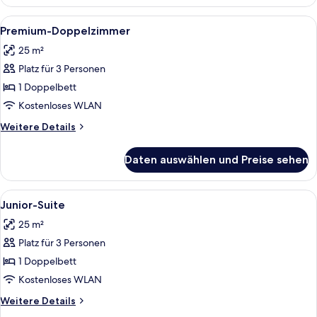
Doppelzimmer
Alle
Premium-Doppelzimmer | Zimmersafe
10
Premium-Doppelzimmer
Fotos
25 m²
für
Platz für 3 Personen
Premium-
Doppelzimmer
1 Doppelbett
anzeigen
Kostenloses WLAN
Weitere
Weitere Details
Details
für
Daten auswählen und Preise sehen
Premium-
Doppelzimmer
Alle
Ein modernes Hotelzimmer mit einer g
3
Junior-Suite
Fotos
25 m²
für
Platz für 3 Personen
Junior-
Suite
1 Doppelbett
anzeigen
Kostenloses WLAN
Weitere
Weitere Details
Details