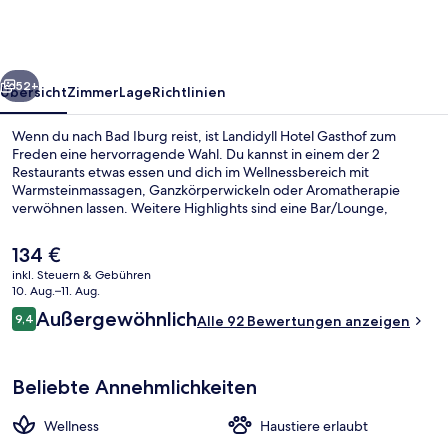
zum
Freden
rück
Weiter
52+
Übersicht
Zimmer
Lage
Richtlinien
Wenn du nach Bad Iburg reist, ist Landidyll Hotel Gasthof zum
Freden eine hervorragende Wahl. Du kannst in einem der 2
Restaurants etwas essen und dich im Wellnessbereich mit
Warmsteinmassagen, Ganzkörperwickeln oder Aromatherapie
verwöhnen lassen. Weitere Highlights sind eine Bar/Lounge,
Fitnessmöglichkeiten und eine Sauna.
Der
134 €
aktuelle
inkl. Steuern & Gebühren
Preis
10. Aug.–11. Aug.
Junior-Suite | Zimmersafe, kostenlo
beträgt
Bewertungen
Außergewöhnlich
9,4
Alle 92 Bewertungen anzeigen
134 €.
9,4 von 10.
Beliebte Annehmlichkeiten
Wellness
Haustiere erlaubt