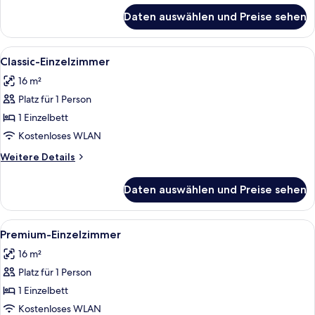
für
Daten auswählen und Preise sehen
Junior-
Suite
Alle
Ein Hotelzimmer mit Bett, Stuhl, Schr
3
Classic-Einzelzimmer
Fotos
16 m²
für
Platz für 1 Person
Classic-
Einzelzimmer
1 Einzelbett
anzeigen
Kostenloses WLAN
Weitere
Weitere Details
Details
für
Daten auswählen und Preise sehen
Classic-
Einzelzimmer
Alle
Ein Hotelzimmer mit Bett, Stuhl, Schr
5
Premium-Einzelzimmer
Fotos
16 m²
für
Platz für 1 Person
Premium-
Einzelzimmer
1 Einzelbett
anzeigen
Kostenloses WLAN