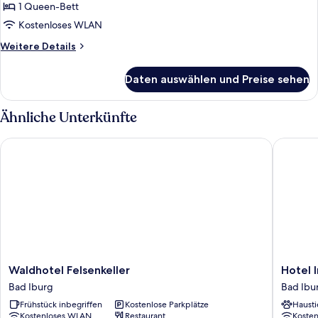
Zimmer
1 Queen-Bett
anzeigen
Kostenloses WLAN
Weitere
Weitere Details
Details
für
Daten auswählen und Preise sehen
Deluxe-
Zimmer
Ähnliche Unterkünfte
Waldhotel Felsenkeller
Hotel Im
Waldhotel
Hotel
Waldhotel Felsenkeller
Hotel 
Felsenkeller
Im
Bad Iburg
Bad Ibu
Bad
Park
Frühstück inbegriffen
Kostenlose Parkplätze
Hausti
Iburg
Bad
Kostenloses WLAN
Restaurant
Koste