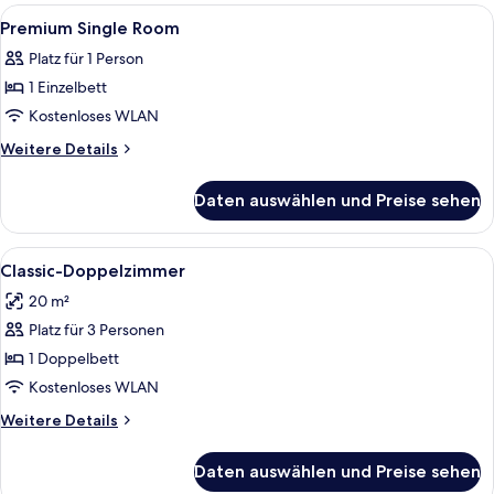
Room
Alle
Ein Schlafzimmer mit Bett, Schreibtisc
5
Premium Single Room
Fotos
Platz für 1 Person
für
1 Einzelbett
Premium
Single
Kostenloses WLAN
Room
Weitere
Weitere Details
anzeigen
Details
für
Daten auswählen und Preise sehen
Premium
Single
Room
Alle
Ein Hotelzimmer mit einem großen Bett
4
Classic-Doppelzimmer
Fotos
20 m²
für
Platz für 3 Personen
Classic-
Doppelzimmer
1 Doppelbett
anzeigen
Kostenloses WLAN
Weitere
Weitere Details
Details
für
Daten auswählen und Preise sehen
Classic-