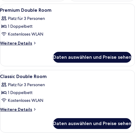
Alle
Ein modernes Hotelzimmer mit einem gr
10
Premium Double Room
Fotos
Platz für 3 Personen
für
1 Doppelbett
Premium
Double
Kostenloses WLAN
Room
Weitere
Weitere Details
anzeigen
Details
für
Daten auswählen und Preise sehen
Premium
Double
Room
Alle
Ein Hotelzimmer mit zwei Betten, eine
5
Classic Double Room
Fotos
Platz für 3 Personen
für
1 Doppelbett
Classic
Double
Kostenloses WLAN
Room
Weitere
Weitere Details
anzeigen
Details
für
Daten auswählen und Preise sehen
Classic
Double