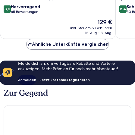
Iburg
8.6
8.4
Hervorragend
Seh
8,6
8,4
von
von
65 Bewertungen
50 B
10,
10,
Der
129 €
Hervorragend,
Sehr
Preis
65
gut,
inkl. Steuern & Gebühren
beträgt
12. Aug.–13. Aug.
Bewertungen
50
129 €
Bewert
Ähnliche Unterkünfte vergleichen
Melde dich an, um verfügbare Rabatte und Vorteile
anzuzeigen. Mehr Prämien für noch mehr Abenteuer!
Anmelden
Jetzt kostenlos registrieren
Zur Gegend