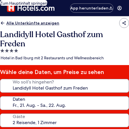
Zum Hauptinhalt springen
App herunterladen
Alle Unterkünfte anzeigen
Landidyll Hotel Gasthof zum
Freden
4.0-
Sterne-
Hotel in Bad Iburg mit 2 Restaurants und Wellnessbereich
Unterkunft
Wähle deine Daten, um Preise zu sehen
Wo soll’s hingehen?
Daten
Gäste