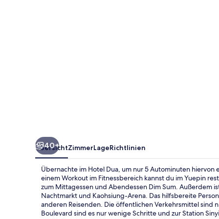
40+
Übersicht
Zimmer
Lage
Richtlinien
Übernachte im Hotel Dua, um nur 5 Autominuten hiervon e
einem Workout im Fitnessbereich kannst du im Yuepin resta
zum Mittagessen und Abendessen Dim Sum. Außerdem ist 
Nachtmarkt und Kaohsiung-Arena. Das hilfsbereite Person
anderen Reisenden. Die öffentlichen Verkehrsmittel sind 
Boulevard sind es nur wenige Schritte und zur Station Sin