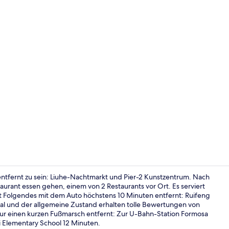
Fitnessstudi
ntfernt zu sein: Liuhe-Nachtmarkt und Pier-2 Kunstzentrum. Nach
urant essen gehen, einem von 2 Restaurants vor Ort. Es serviert
Folgendes mit dem Auto höchstens 10 Minuten entfernt: Ruifeng
Serviert Frü
al und der allgemeine Zustand erhalten tolle Bewertungen von
nur einen kurzen Fußmarsch entfernt: Zur U-Bahn-Station Formosa
yi Elementary School 12 Minuten.