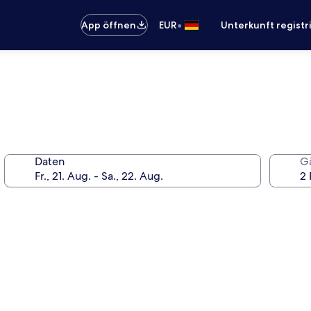
•
App öffnen
EUR
Unterkunft registr
Daten
G