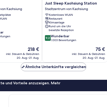
Just
Just Sleep Kaohsiung Station
Sleep
 von Kaohsiung
Stadtzentrum von Kaohsiung
Kaohsiung
arkplätze
Kostenloses WLAN
Station
 WLAN
Restaurant
Stadtzentrum
Klimaanlage
von
Rund um die Uhr
Kaohsiung
besetzte Rezeption
ar
9.2
Wunderbar
rtungen
9,2
von
1.003 Bewertungen
10,
Der
Der
218 €
75 €
Wunderbar,
Preis
Preis
1.003
inkl. Steuern & Gebühren
inkl. Steuern & Gebühren
beträgt
beträgt
Bewertungen
20. Aug.–21. Aug.
20. Aug.–21. Aug.
218 €
75 €
Ähnliche Unterkünfte vergleichen
te und Vorteile anzuzeigen. Mehr