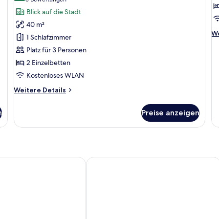
(3
Superior-
S
Bewertungen)
Blick auf die Stadt
Zweibettzimmer
D
40 m²
anzeigen
R
We
We
1 Schlafzimmer
a
De
Platz für 3 Personen
fü
Su
2 Einzelbetten
Do
Kostenloses WLAN
R
Weitere
Weitere Details
Details
für
n
Preise anzeigen
Superior-
Zweibettzimmer
Just Sleep Kaohsiung Station