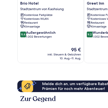
Brio
Greet
Brio Hotel
Greet Inn
Hotel
Inn
Stadtzentrum von Kaohsiung
Stadtzentrum
Stadtzentrum
Stadtzentrum
Kostenlose Parkplätze
Kostenlose P
von
von
Kostenloses WLAN
Kostenloses
Kaohsiung
Kaohsiung
Restaurant
Restaurant
Klimaanlage
Klimaanlage
9.4
9.2
Außergewöhnlich
Wunderb
9,4
9,2
von
von
1.002 Bewertungen
1.002 Bewe
10,
10,
Außergewöhnlich,
Wunderbar,
Der
95 €
1.002
1.002
Preis
Bewertungen
Bewertungen
inkl. Steuern & Gebühren
beträgt
10. Aug.–11. Aug.
95 €
Melde dich an, um verfügbare Rabat
Prämien für noch mehr Abenteuer!
Zur Gegend