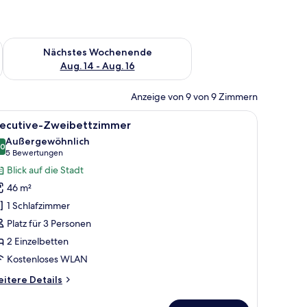
es Wochenende, Aug. 7 - Aug. 9.
Überprüfe die Verfügbarkeit für nächstes Wochenende, Aug. 1
Nächstes Wochenende
Aug. 14 - Aug. 16
Anzeige von 9 von 9 Zimmern
oßen Bett, einem Schreibtisch mit Flachbildfernseher und einer kleinen Sit
le
Ein Hotelzimmer mit zwei Betten, einer Couc
5
xecutive-Zweibettzimmer
otos
Außergewöhnlich
ür
,0
10,0 von 10
(5
5 Bewertungen
xecutive-
Bewertungen)
Blick auf die Stadt
weibettzimmer
46 m²
nzeigen
1 Schlafzimmer
Platz für 3 Personen
2 Einzelbetten
Kostenloses WLAN
itere
itere Details
tails
r