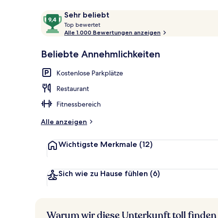
Bewertungen
9,4
Sehr beliebt
T
von
Top bewertet
Eingangsber
o
Alle 1.000 Bewertungen anzeigen
10,
p
Sehr
Beliebte Annehmlichkeiten
beliebt
b
e
Kostenlose Parkplätze
w
e
Restaurant
r
t
Fitnessbereich
e
t
Alle anzeigen
Wichtigste Merkmale
(12)
Sich wie zu Hause fühlen
(6)
Warum wir diese Unterkunft toll finden