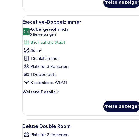
Preise anzeige
Superior-
Doppelzimmer
Alle
Ein modernes Hotelzimmer mit 
5
Executive-Doppelzimmer
Fotos
Außergewöhnlich
für
9,4
9,4 von 10
(3
3 Bewertungen
Executive-
Bewertungen)
Blick auf die Stadt
Doppelzimmer
46 m²
anzeigen
1 Schlafzimmer
Platz für 3 Personen
1 Doppelbett
Kostenloses WLAN
Weitere
Weitere Details
Details
für
Preise anzeige
Executive-
Doppelzimmer
Alle
Hochwertige Bettwaren, Miniba
4
Deluxe Double Room
Fotos
Platz für 2 Personen
für