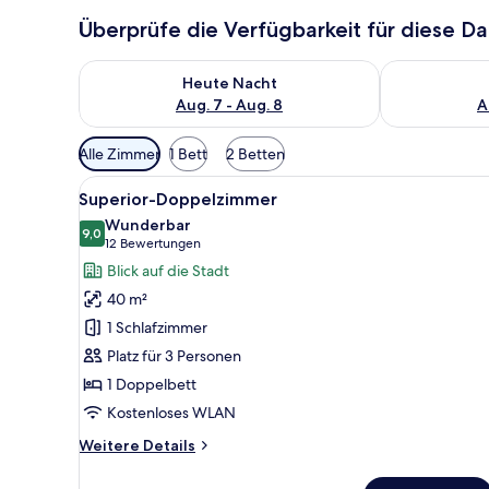
Überprüfe die Verfügbarkeit für diese D
Überprüfe die Verfügbarkeit für heute Nacht, Aug. 7
Überprüfe die
Heute Nacht
Aug. 7 - Aug. 8
A
Verfügbare
Alle Zimmer
1 Bett
2 Betten
Filter
Alle
Ein ordentlich bezogenes Bett
für
6
Superior-Doppelzimmer
Fotos
Zimmer
Wunderbar
für
9,0
9,0 von 10
(12
12 Bewertungen
Superior-
Bewertungen)
Blick auf die Stadt
Doppelzimmer
40 m²
anzeigen
1 Schlafzimmer
Platz für 3 Personen
1 Doppelbett
Kostenloses WLAN
Weitere
Weitere Details
Details
für