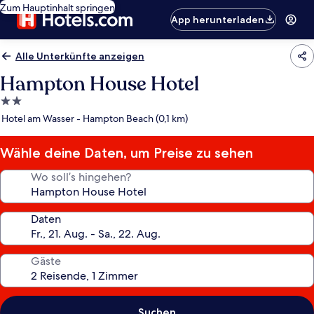
Zum Hauptinhalt springen
App herunterladen
Alle Unterkünfte anzeigen
Hampton House Hotel
2.0-
Sterne-
Hotel am Wasser - Hampton Beach (0,1 km)
Unterkunft
Wähle deine Daten, um Preise zu sehen
Wo soll’s hingehen?
Daten
Gäste
Suchen