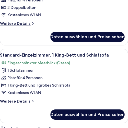
Platz für 4 Personen
anzeigen
2 Doppelbetten
Kostenloses WLAN
Weitere
Weitere Details
Details
für
Daten auswählen und Preise sehen
Standardzimmer,
2 Doppelbetten,
Meerblick
Alle
Ein Hotelzimmer mit einem großen Bet
1
Standard-Einzelzimmer, 1 King-Bett und Schlafsofa
Fotos
Eingeschränkter Meerblick (Ozean)
für
1 Schlafzimmer
Standard-
Einzelzimmer,
Platz für 4 Personen
1 King-
1 King-Bett und 1 großes Schlafsofa
Bett
Kostenloses WLAN
und
Weitere
Weitere Details
Schlafsofa
Details
anzeigen
für
Daten auswählen und Preise sehen
Standard-
Einzelzimmer,
1 King-