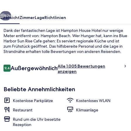
rück
Weiter
57+
Übersicht
Zimmer
Lage
Richtlinien
Dank der fantastischen Lage ist Hampton House Hotel nur wenige
Meter entfernt von: Hampton Beach. Wer Hunger hat, kann ins Blue
Harbor Sun Rise Cafe gehen: Es serviert regionale Küche und ist
zum Frühstück geöffnet. Das hilfsbereite Personal und die Lage in
Strandnähe erhalten tolle Bewertungen von anderen Reisenden.
Bewertungen
Alle 1.005 Bewertungen
Außergewöhnlich
9,4
9,4 von 10.
anzeigen
Blick von der Unterkunft
Beliebte Annehmlichkeiten
Kostenlose Parkplätze
Kostenloses WLAN
Restaurant
Klimaanlage
Rund um die Uhr besetzte
Rezeption