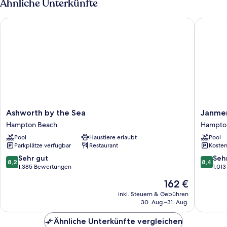
Ähnliche Unterkünfte
Bett
und
Ashworth by the Sea
Janmere
Schlafsofa
Ashworth
Janmer
Ashworth by the Sea
Janme
by
Motel
Hampton Beach
Hampto
the
Hampto
Pool
Haustiere erlaubt
Pool
Sea
Beach
Parkplätze verfügbar
Restaurant
Kosten
Hampton
Beach
8.2
8.4
Sehr gut
Seh
8,2
8,4
von
von
1.385 Bewertungen
1.01
10,
10,
Der
162 €
Sehr
Sehr
Preis
gut,
gut,
inkl. Steuern & Gebühren
beträgt
30. Aug.–31. Aug.
1.385
1.013
162 €
Bewertungen
Bewert
Ähnliche Unterkünfte vergleichen