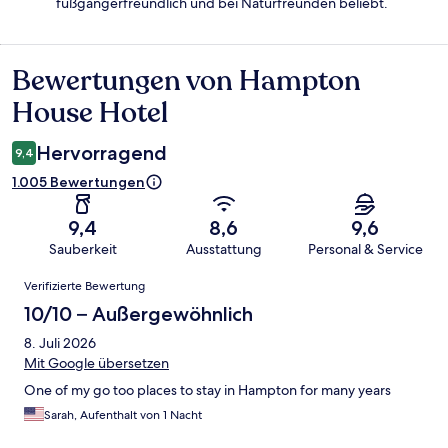
fußgängerfreundlich und bei Naturfreunden beliebt.
Bewertungen von Hampton
Bewertungen
House Hotel
Hervorragend
9,4
1.005 Bewertungen
9,4
8,6
9,6
Sauberkeit
Ausstattung
Personal & Service
Bewertungen
Verifizierte Bewertung
10/10 – Außergewöhnlich
8. Juli 2026
Mit Google übersetzen
One of my go too places to stay in Hampton for many years
Sarah, Aufenthalt von 1 Nacht