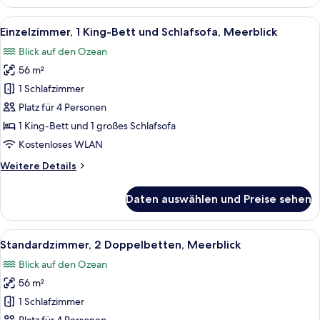
Suite,
1
Alle
Ein Hotelzimmer mit Bett, Schreibtisc
14
Schlafzimmer,
Einzelzimmer, 1 King-Bett und Schlafsofa, Meerblick
Fotos
Balkon,
Blick auf den Ozean
Meerblick
für
56 m²
Einzelzimmer,
1 King-
1 Schlafzimmer
Bett
Platz für 4 Personen
und
1 King-Bett und 1 großes Schlafsofa
Schlafsofa,
Kostenloses WLAN
Meerblick
Weitere
Weitere Details
anzeigen
Details
für
Daten auswählen und Preise sehen
Einzelzimmer,
1 King-
Bett
Alle
Ein Hotelzimmer mit großem Fenster un
15
und
Standardzimmer, 2 Doppelbetten, Meerblick
Fotos
Schlafsofa,
Blick auf den Ozean
Meerblick
für
56 m²
Standardzimmer,
2 Doppelbetten,
1 Schlafzimmer
Meerblick