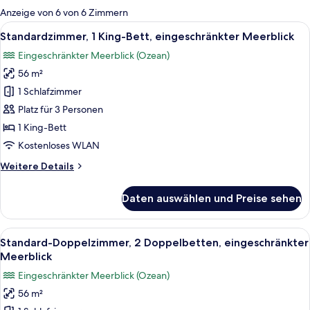
für
Anzeige von 6 von 6 Zimmern
Zimmer
Alle
Ein Hotelzimmer mit einem Bett, einem
12
Standardzimmer, 1 King-Bett, eingeschränkter Meerblick
Fotos
Eingeschränkter Meerblick (Ozean)
für
56 m²
Standardzimmer,
1 King-
1 Schlafzimmer
Bett,
Platz für 3 Personen
eingeschränkter
1 King-Bett
Meerblick
Kostenloses WLAN
anzeigen
Weitere
Weitere Details
Details
für
Daten auswählen und Preise sehen
Standardzimmer,
1 King-
Bett,
Alle
Ein Hotelzimmer mit zwei Betten, ein
14
eingeschränkter
Standard-Doppelzimmer, 2 Doppelbetten, eingeschränkter
Fotos
Meerblick
Meerblick
für
Eingeschränkter Meerblick (Ozean)
Standard-
56 m²
Doppelzimmer,