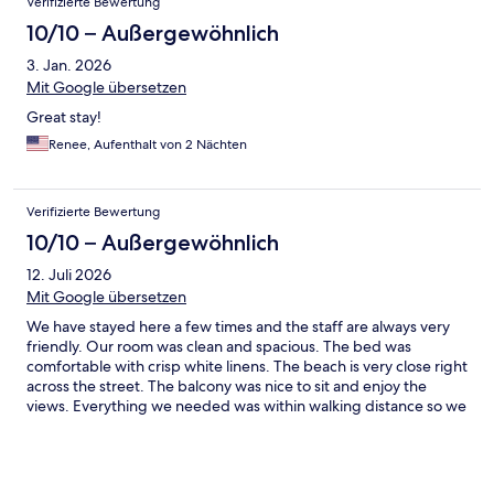
Verifizierte Bewertung
10/10 – Außergewöhnlich
3. Jan. 2026
Mit Google übersetzen
Great stay!
Renee, Aufenthalt von 2 Nächten
Verifizierte Bewertung
10/10 – Außergewöhnlich
12. Juli 2026
Mit Google übersetzen
We have stayed here a few times and the staff are always very
friendly. Our room was clean and spacious. The bed was
comfortable with crisp white linens. The beach is very close right
across the street. The balcony was nice to sit and enjoy the
views. Everything we needed was within walking distance so we
did not need to drive anywhere. Look forward to our next visit.