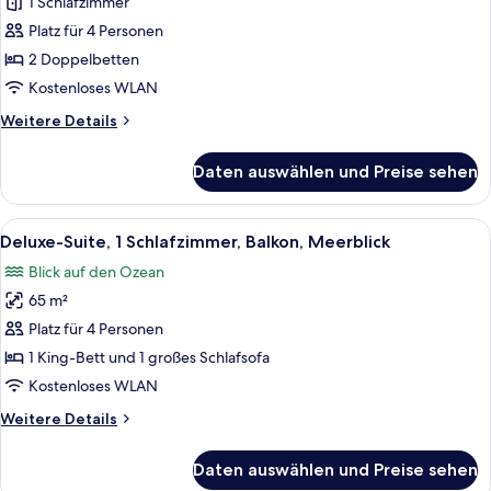
1 Schlafzimmer
2 Doppelbetten,
eingeschränkter
Platz für 4 Personen
Meerblick
2 Doppelbetten
anzeigen
Kostenloses WLAN
Weitere
Weitere Details
Details
für
Daten auswählen und Preise sehen
Standard-
Doppelzimmer,
2 Doppelbetten,
Alle
Ein Hotelzimmer mit einem großen Bet
14
eingeschränkter
Deluxe-Suite, 1 Schlafzimmer, Balkon, Meerblick
Fotos
Meerblick
Blick auf den Ozean
für
65 m²
Deluxe-
Suite,
Platz für 4 Personen
1
1 King-Bett und 1 großes Schlafsofa
Schlafzimmer,
Kostenloses WLAN
Balkon,
Weitere
Weitere Details
Meerblick
Details
anzeigen
für
Daten auswählen und Preise sehen
Deluxe-