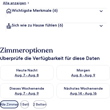
Alle anzeigen
Wichtigste Merkmale
(6)
Sich wie zu Hause fühlen
(6)
Zimmeroptionen
Überprüfe die Verfügbarkeit für diese Daten
Überprüfe die Verfügbarkeit für heute Nacht, Aug. 7 - Aug. 8.
Überprüfe die Verfügbarkeit f
Heute Nacht
Morgen
Aug. 7 - Aug. 8
Aug. 8 - Aug. 9
Überprüfe die Verfügbarkeit für dieses Wochenende, Aug. 7 - 
Überprüfe die Verfügbarkeit f
Dieses Wochenende
Nächstes Wochenende
Aug. 7 - Aug. 9
Aug. 14 - Aug. 16
Verfügbare
Alle Zimmer
1 Bett
2 Betten
Filter