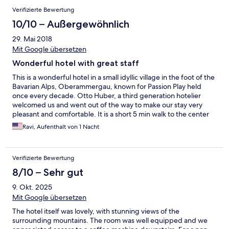
Verifizierte Bewertung
10/10 – Außergewöhnlich
29. Mai 2018
Mit Google übersetzen
Wonderful hotel with great staff
This is a wonderful hotel in a small idyllic village in the foot of the
Bavarian Alps, Oberammergau, known for Passion Play held
once every decade. Otto Huber, a third generation hotelier
welcomed us and went out of the way to make our stay very
pleasant and comfortable. It is a short 5 min walk to the center
for nice restaurants, shops, and wonderful ice cream place.
Ravi, Aufenthalt von 1 Nacht
Verifizierte Bewertung
8/10 – Sehr gut
9. Okt. 2025
Mit Google übersetzen
The hotel itself was lovely, with stunning views of the
surrounding mountains. The room was well equipped and we