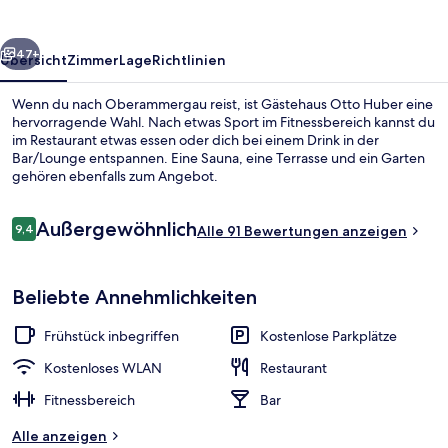
rück
Weiter
47+
Übersicht
Zimmer
Lage
Richtlinien
Wenn du nach Oberammergau reist, ist Gästehaus Otto Huber eine
hervorragende Wahl. Nach etwas Sport im Fitnessbereich kannst du
im Restaurant etwas essen oder dich bei einem Drink in der
Bar/Lounge entspannen. Eine Sauna, eine Terrasse und ein Garten
gehören ebenfalls zum Angebot.
Bewertungen
Außergewöhnlich
9,4
Alle 91 Bewertungen anzeigen
9,4 von 10.
Restaurant
Beliebte Annehmlichkeiten
Frühstück inbegriffen
Kostenlose Parkplätze
Kostenloses WLAN
Restaurant
Fitnessbereich
Bar
Alle anzeigen