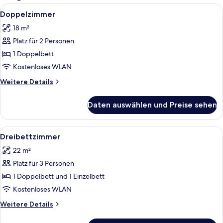
Zimmer
Alle
Ein Zimmer mit einem Bett, zwei Stühl
4
Doppelzimmer
Fotos
18 m²
für
Platz für 2 Personen
Doppelzimmer
anzeigen
1 Doppelbett
Kostenloses WLAN
Weitere
Weitere Details
Details
für
Daten auswählen und Preise sehen
Doppelzimmer
Alle
Ein Hotelzimmer mit zwei Betten, eine
2
Dreibettzimmer
Fotos
22 m²
für
Platz für 3 Personen
Dreibettzimmer
anzeigen
1 Doppelbett und 1 Einzelbett
Kostenloses WLAN
Weitere
Weitere Details
Details
für