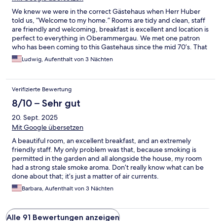
We knew we were in the correct Gästehaus when Herr Huber
told us, “Welcome to my home.” Rooms are tidy and clean, staff
are friendly and welcoming, breakfast is excellent and location is
perfect to everything in Oberammergau. We met one patron
who has been coming to this Gastehaus since the mid 70’s. That
is a great endorsement for this property.
Ludwig, Aufenthalt von 3 Nächten
Verifizierte Bewertung
8/10 – Sehr gut
20. Sept. 2025
Mit Google übersetzen
A beautiful room, an excellent breakfast, and an extremely
friendly staff. My only problem was that, because smoking is
permitted in the garden and all alongside the house, my room
had a strong stale smoke aroma. Don’t really know what can be
done about that; it’s just a matter of air currents.
Barbara, Aufenthalt von 3 Nächten
Alle 91 Bewertungen anzeigen