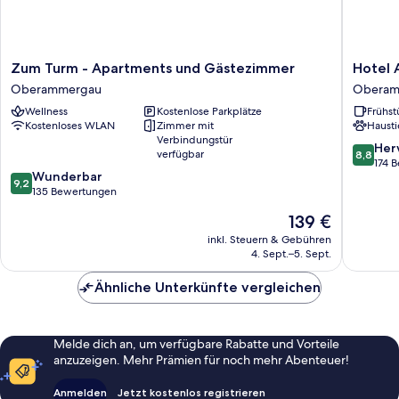
Zum
Hotel
Zum Turm - Apartments und Gästezimmer
Hotel 
Turm
Arnika
Oberammergau
Oberam
-
Oberam
Wellness
Kostenlose Parkplätze
Frühst
Apartments
Kostenloses WLAN
Zimmer mit
Hausti
und
Verbindungstür
Gästezimmer
8.8
Her
verfügbar
8,8
Oberammergau
von
174 
9.2
Wunderbar
10,
9,2
von
135 Bewertungen
Hervorr
10,
174
Der
139 €
Wunderbar,
Bewert
Preis
135
inkl. Steuern & Gebühren
beträgt
4. Sept.–5. Sept.
Bewertungen
139 €
Ähnliche Unterkünfte vergleichen
Melde dich an, um verfügbare Rabatte und Vorteile
anzuzeigen. Mehr Prämien für noch mehr Abenteuer!
Anmelden
Jetzt kostenlos registrieren