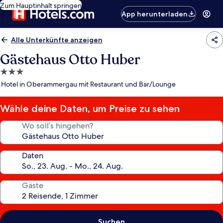
Zum Hauptinhalt springen
App herunterladen
Alle Unterkünfte anzeigen
Gästehaus Otto Huber
3.0-
Sterne-
Hotel in Oberammergau mit Restaurant und Bar/Lounge
Unterkunft
Wähle deine Daten, um Preise zu sehen
Wo soll’s hingehen?
Daten
Gäste
Suchen