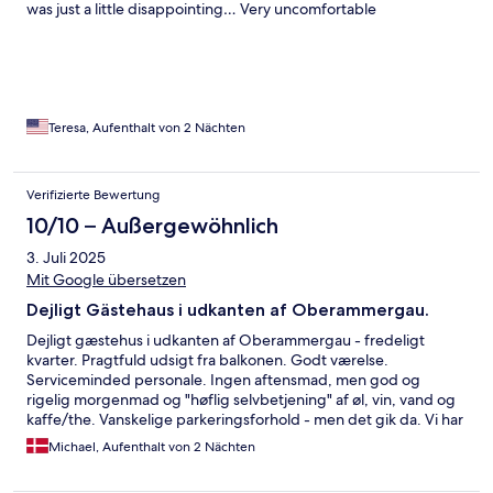
was just a little disappointing… Very uncomfortable
Teresa, Aufenthalt von 2 Nächten
Verifizierte Bewertung
10/10 – Außergewöhnlich
3. Juli 2025
Mit Google übersetzen
Dejligt Gästehaus i udkanten af Oberammergau.
Dejligt gæstehus i udkanten af Oberammergau - fredeligt
kvarter. Pragtfuld udsigt fra balkonen. Godt værelse.
Serviceminded personale. Ingen aftensmad, men god og
rigelig morgenmad og "høflig selvbetjening" af øl, vin, vand og
kaffe/the. Vanskelige parkeringsforhold - men det gik da. Vi har
boet i Oberammergau adskillige gange, og Gästehaus Otto
Michael, Aufenthalt von 2 Nächten
Huber kan klart anbefales.