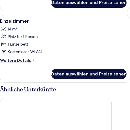
Daten auswählen und Preise sehen
Dreibettzimmer
Alle
Ein Hotelzimmer mit Bett, Schreibtisch
2
Einzelzimmer
Fotos
14 m²
für
Platz für 1 Person
Einzelzimmer
anzeigen
1 Einzelbett
Kostenloses WLAN
Weitere
Weitere Details
Details
für
Daten auswählen und Preise sehen
Einzelzimmer
Ähnliche Unterkünfte
Zum Turm - Apartments und Gästezimmer
Hotel Ar