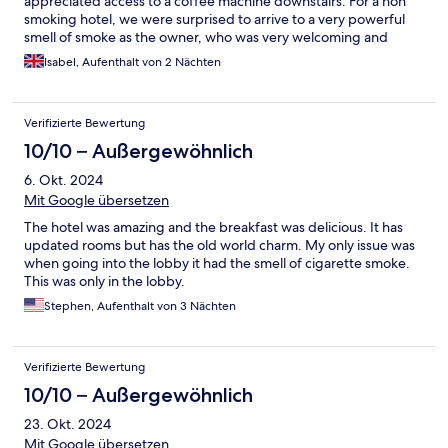
appreciated access to a coffee machine downstairs. For a non
smoking hotel, we were surprised to arrive to a very powerful
smell of smoke as the owner, who was very welcoming and
chatty, not to say interesting and so knowledgeable, smoked!
Isabel, Aufenthalt von 2 Nächten
The blinds on the bedroom windows did not keep out the street
lighting and I found I had disturbed sleep as some of the
external lights were annoying. Overall, a lovely place to stay.
Verifizierte Bewertung
10/10 – Außergewöhnlich
6. Okt. 2024
Mit Google übersetzen
The hotel was amazing and the breakfast was delicious. It has
updated rooms but has the old world charm. My only issue was
when going into the lobby it had the smell of cigarette smoke.
This was only in the lobby.
Stephen, Aufenthalt von 3 Nächten
Verifizierte Bewertung
10/10 – Außergewöhnlich
23. Okt. 2024
Mit Google übersetzen