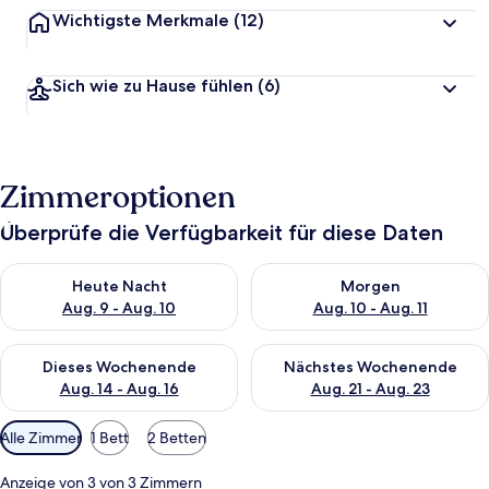
Wichtigste Merkmale
(12)
Sich wie zu Hause fühlen
(6)
Zimmeroptionen
Überprüfe die Verfügbarkeit für diese Daten
Überprüfe die Verfügbarkeit für heute Nacht, Aug. 9 - Aug. 10
Überprüfe die Verfügbarkeit fü
Heute Nacht
Morgen
Aug. 9 - Aug. 10
Aug. 10 - Aug. 11
Überprüfe die Verfügbarkeit für dieses Wochenende, Aug. 14 -
Überprüfe die Verfügbarkeit f
Dieses Wochenende
Nächstes Wochenende
Aug. 14 - Aug. 16
Aug. 21 - Aug. 23
Verfügbare
Alle Zimmer
1 Bett
2 Betten
Filter
für
Anzeige von 3 von 3 Zimmern