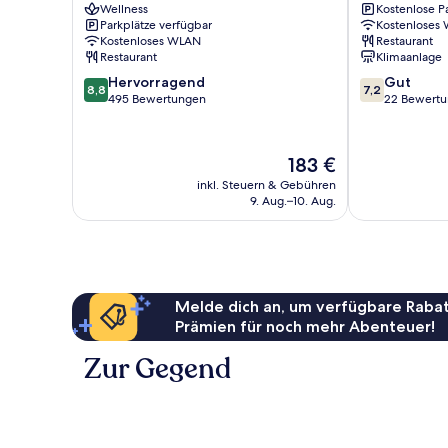
Wellness
Kostenlose P
Bellinzona
Check-
Parkplätze verfügbar
Kostenloses
in
Kostenloses WLAN
Restaurant
Bellinzona
Restaurant
Klimaanlage
8.8
7.2
Hervorragend
Gut
8,8
7,2
von
von
495 Bewertungen
22 Bewert
10,
10,
Hervorragend,
Gut,
495
22
Der
183 €
Bewertungen
Bewertungen
Preis
inkl. Steuern & Gebühren
beträgt
9. Aug.–10. Aug.
183 €
Melde dich an, um verfügbare Rabat
Prämien für noch mehr Abenteuer!
Zur Gegend