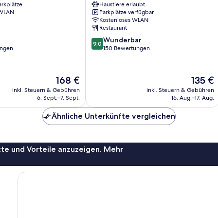
arkplätze
Haustiere erlaubt
-
 WLAN
Parkplätze verfügbar
Self
Kostenloses WLAN
check-
Restaurant
in
9.0
Wunderbar
Arbedo-
9,0
von
ungen
150 Bewertungen
Castione
10,
Wunderbar,
150
Der
Der
168 €
135 €
Bewertungen
Preis
Preis
inkl. Steuern & Gebühren
inkl. Steuern & Gebühren
beträgt
beträgt
6. Sept.–7. Sept.
16. Aug.–17. Aug.
168 €
135 €
Ähnliche Unterkünfte vergleichen
te und Vorteile anzuzeigen. Mehr