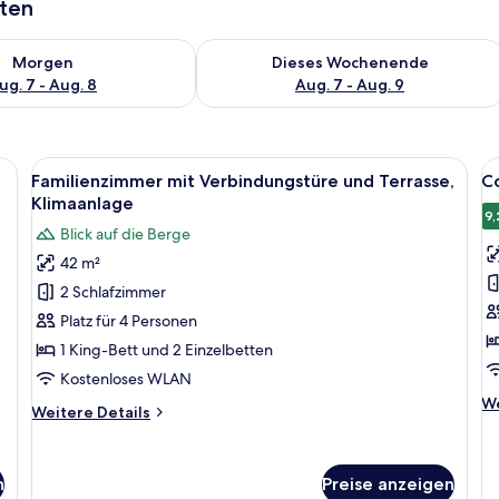
aten
 - Aug. 7.
 Verfügbarkeit für morgen, Aug. 7 - Aug. 8.
Überprüfe die Verfügbarkeit für dies
Morgen
Dieses Wochenende
ug. 7 - Aug. 8
Aug. 7 - Aug. 9
, einem Korbstuhl und einem kleinen Tisch mit einem Glas und einer Flasche
Alle
Familienzimmer mit Verbindungstüre un
Al
6
Familienzimmer mit Verbindungstüre und Terrasse,
C
Fotos
F
Klimaanlage
für
f
9,
Blick auf die Berge
Familienzimmer
C
42 m²
mit
Z
2 Schlafzimmer
Verbindungstüre
K
und
a
Platz für 4 Personen
Terrasse,
1 King-Bett und 2 Einzelbetten
Klimaanlage
Kostenloses WLAN
anzeigen
We
We
Weitere
Weitere Details
De
Details
fü
für
Co
Familienzimmer
Zi
n
Preise anzeigen
mit