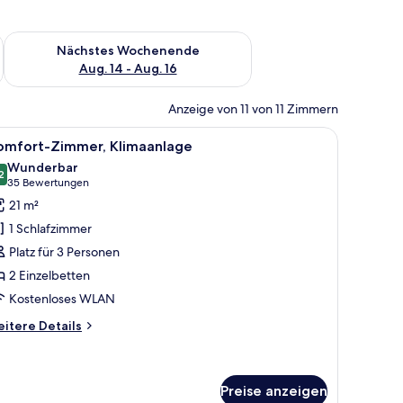
es Wochenende, Aug. 7 - Aug. 9.
Überprüfe die Verfügbarkeit für nächstes Wochenende, Aug. 1
Nächstes Wochenende
Aug. 14 - Aug. 16
Anzeige von 11 von 11 Zimmern
.
d Terrasse, Klimaanlage | Schreibtisch, Verdunkelungsvorhänge, schallisoli
le
Schreibtisch, Verdunkelungsvorhänge, schalli
5
omfort-Zimmer, Klimaanlage
otos
Wunderbar
ür
2
9,2 von 10
(35
35 Bewertungen
omfort-
Bewertungen)
21 m²
immer,
1 Schlafzimmer
limaanlage
Platz für 3 Personen
nzeigen
2 Einzelbetten
Kostenloses WLAN
itere
itere Details
tails
r
mfort-
mmer,
Preise anzeigen