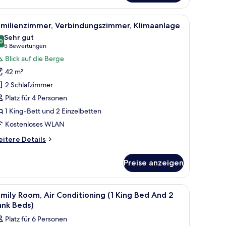
imaanlage
hallisolierte Zimmer
m Schreibtisch mit Stuhl, einem Fernseher und einem Fenster mit Vorhängen.
le
Ein Hotelzimmer mit einem ordentlich bezogen
5
amilienzimmer, Verbindungszimmer, Klimaanlage
otos
Sehr gut
ür
0
8,0 von 10
(5
5 Bewertungen
amilienzimmer,
Bewertungen)
Blick auf die Berge
erbindungszimmer,
42 m²
limaanlage
2 Schlafzimmer
nzeigen
Platz für 4 Personen
1 King-Bett und 2 Einzelbetten
Kostenloses WLAN
itere
itere Details
tails
r
Preise anzeigen
milienzimmer,
rbindungszimmer,
imaanlage
schallisolierte Zimmer
le
Ein Hotelzimmer mit zwei Betten, einem Schr
5
mily Room, Air Conditioning (1 King Bed And 2
otos
unk Beds)
ür
Platz für 6 Personen
amily