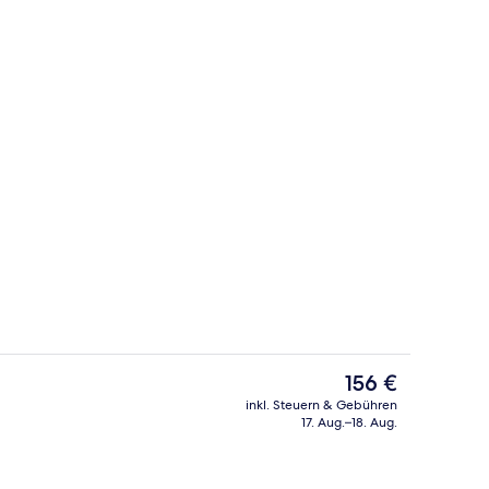
ge
Eingangsbereich
Der
156 €
aktuelle
inkl. Steuern & Gebühren
Preis
17. Aug.–18. Aug.
Terrasse/Patio
beträgt
156 €.