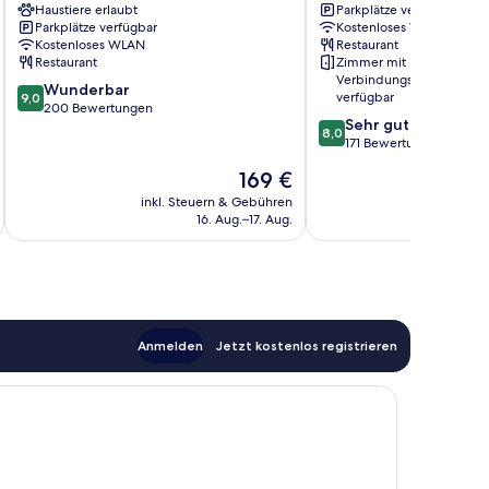
Haustiere erlaubt
Parkplätze verfügbar
Parkplätze verfügbar
Kostenloses WLAN
Kostenloses WLAN
Restaurant
Restaurant
Zimmer mit
Verbindungstür
9.0
Wunderbar
verfügbar
9,0
von
200 Bewertungen
8.0
Sehr gut
10,
8,0
von
171 Bewertungen
Wunderbar,
10,
200
Der
169 €
Sehr
Bewertungen
Preis
gut,
inkl. Steuern & Gebühren
inkl. S
beträgt
16. Aug.–17. Aug.
171
169 €
Bewertungen
Anmelden
Jetzt kostenlos registrieren