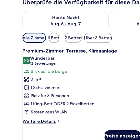
Überprüfe die Verfügbarkeit für diese D
Überprüfe die Verfügbarkeit für heute Nacht, Aug. 6
Überprüfe die
Heute Nacht
Aug. 6 - Aug. 7
A
Verfügbare
Alle Zimmer
1 Bett
2 Betten
Über 3 Betten
Filter
Alle
Ein Hotelzimmer mit einem Bett
für
5
Premium-Zimmer, Terrasse, Klimaanlage
Fotos
Zimmer
Wunderbar
für
9,2
9,2 von 10
(12
12 Bewertungen
Premium-
Bewertungen)
Blick auf die Berge
Zimmer,
21 m²
Terrasse,
1 Schlafzimmer
Klimaanlage
Platz für 3 Personen
anzeigen
1 King-Bett ODER 2 Einzelbetten
Kostenloses WLAN
Weitere
Weitere Details
Details
für
Preise anzeige
Premium-