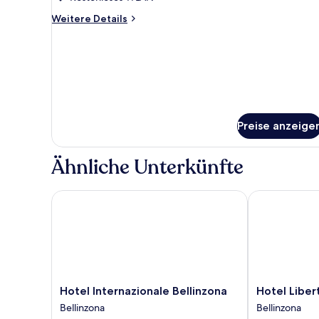
Weitere
Weitere Details
Details
für
Comfort-
Zimmer,
Klimaanlage
Preise anzeige
Ähnliche Unterkünfte
Hotel Internazionale Bellinzona
Hotel Liberty
Hotel
Hotel
Hotel Internazionale Bellinzona
Hotel Liber
Internazionale
Liberty
Bellinzona
Bellinzona
Bellinzona
Self