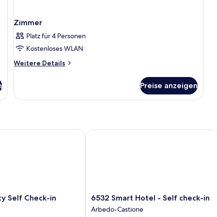
Zimmer
Platz für 4 Personen
Kostenloses WLAN
Weitere
Weitere Details
Details
für
n
Preise anzeigen
Zimmer
 Self Check-in
6532 Smart Hotel - Self check-in
6532
ty Self Check-in
6532 Smart Hotel - Self check-in
Smart
Arbedo-Castione
Hotel