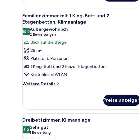
Zimmer,
Terrasse,
Alle
Familienzimmer mit 1 King-Bett
5
Klimaanlage
Familienzimmer mit 1 King-Bett und 2
Fotos
Etagenbetten, Klimaanlage
für
Außergewöhnlich
10,0
Familienzimmer
10,0 von 10
(2
2 Bewertungen
mit
Bewertungen)
Blick auf die Berge
1
28 m²
King-
Platz für 6 Personen
Bett
1 King-Bett und 2 Einzel-Etagenbetten
und
Kostenloses WLAN
2
Etagenbetten,
Weitere
Weitere Details
Details
Klimaanlage
für
anzeigen
Preise anzeige
Familienzimmer
mit
1
Alle
Ein Hotelzimmer mit zwei Bett
King-
4
Dreibettzimmer, Klimaanlage
Bett
Fotos
Sehr gut
und
für
8,0
8,0 von 10
(1
1 Bewertung
2
Dreibettzimmer,