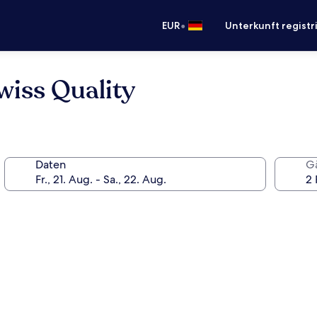
•
EUR
Unterkunft registr
wiss Quality
Daten
G