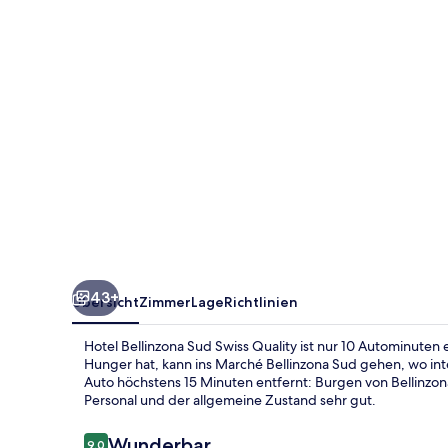
Quality
43+
Übersicht
Zimmer
Lage
Richtlinien
Hotel Bellinzona Sud Swiss Quality ist nur 10 Autominuten
Hunger hat, kann ins Marché Bellinzona Sud gehen, wo int
Auto höchstens 15 Minuten entfernt: Burgen von Bellinzon
Personal und der allgemeine Zustand sehr gut.
Bewertungen
Wunderbar
9,0