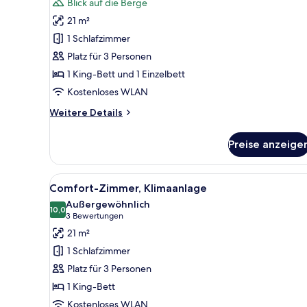
Bewertung)
Etagenbetten,
Blick auf die Berge
Klimaanlage
Klimaanlage
21 m²
anzeigen
1 Schlafzimmer
Platz für 3 Personen
1 King-Bett und 1 Einzelbett
Kostenloses WLAN
Weitere
Weitere Details
Details
für
Preise anzeige
Dreibettzimmer,
Klimaanlage
Alle
Ein Hotelzimmer mit Schreibtis
3
Comfort-Zimmer, Klimaanlage
Fotos
Außergewöhnlich
für
10,0
10,0 von 10
(3
3 Bewertungen
Comfort-
Bewertungen)
21 m²
Zimmer,
1 Schlafzimmer
Klimaanlage
Platz für 3 Personen
anzeigen
1 King-Bett
Kostenloses WLAN