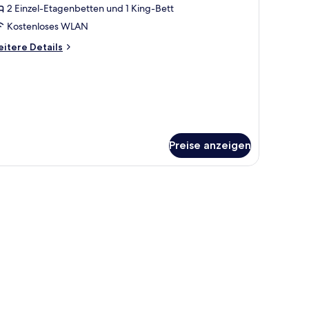
2 Einzel-Etagenbetten und 1 King-Bett
oom,
Kostenloses WLAN
ir
onditioning
itere
itere Details
tails
r
ing
mily
ed
om,
nd
r
nditioning
unk
Preise anzeigen
ng
eds)
ed
nzeigen
nd
nk
ds)