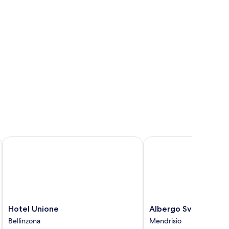
Hotel Unione
Albergo Svizzero
Hotel
Albergo
Hotel Unione
Albergo Svizzero
Unione
Svizzero
Bellinzona
Mendrisio
Bellinzona
Mendrisio