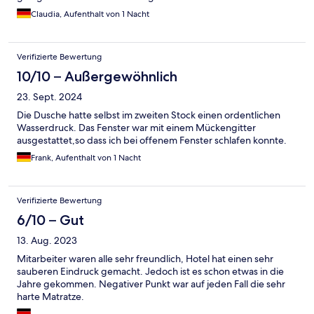
Aber es hat sich nie einer blicken lassen. Waren nur drei Tische
Claudia, Aufenthalt von 1 Nacht
im Saal belegt. Freundlichkeit wird dort im Hotel groß
geschrieben!
Verifizierte Bewertung
10/10 – Außergewöhnlich
23. Sept. 2024
Die Dusche hatte selbst im zweiten Stock einen ordentlichen
Wasserdruck. Das Fenster war mit einem Mückengitter
ausgestattet,so dass ich bei offenem Fenster schlafen konnte.
Frank, Aufenthalt von 1 Nacht
Verifizierte Bewertung
6/10 – Gut
13. Aug. 2023
Mitarbeiter waren alle sehr freundlich, Hotel hat einen sehr
sauberen Eindruck gemacht. Jedoch ist es schon etwas in die
Jahre gekommen. Negativer Punkt war auf jeden Fall die sehr
harte Matratze.