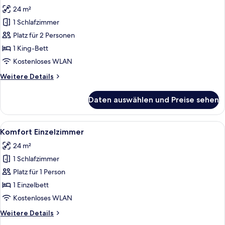
Fotos
24 m²
für
1 Schlafzimmer
Komfort
Doppelzimmer
Platz für 2 Personen
anzeigen
1 King-Bett
Kostenloses WLAN
Weitere
Weitere Details
Details
für
Daten auswählen und Preise sehen
Komfort
Doppelzimmer
Alle
Ein ordentlich gemachtes Bett mit wei
4
Komfort Einzelzimmer
Fotos
24 m²
für
1 Schlafzimmer
Komfort
Einzelzimmer
Platz für 1 Person
anzeigen
1 Einzelbett
Kostenloses WLAN
Weitere
Weitere Details
Details