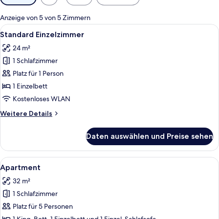
Filter
für
Anzeige von 5 von 5 Zimmern
Zimmer
Alle
Ein kompaktes Hotelzimmer mit Schreib
4
Standard Einzelzimmer
Fotos
24 m²
für
1 Schlafzimmer
Standard
Einzelzimmer
Platz für 1 Person
anzeigen
1 Einzelbett
Kostenloses WLAN
Weitere
Weitere Details
Details
für
Daten auswählen und Preise sehen
Standard
Einzelzimmer
Alle
Ein Schlafzimmer mit schrägem Dach, 
4
Apartment
Fotos
32 m²
für
1 Schlafzimmer
Apartment
anzeigen
Platz für 5 Personen