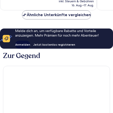
91
gut,
inkl. Steuern & Gebühren
beträgt
16. Aug.–17. Aug.
Bewertungen
254
82 €
Bewert
Ähnliche Unterkünfte vergleichen
Melde dich an, um verfügbare Rabatte und Vorteile
anzuzeigen. Mehr Prämien für noch mehr Abenteuer!
Anmelden
Jetzt kostenlos registrieren
Zur Gegend