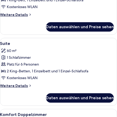
1 King-Bett, 1 Einzelbett und 1 Einzel-Schlafsofa
Kostenloses WLAN
Weitere
Weitere Details
Details
für
Daten auswählen und Preise sehen
Apartment
Alle
Ein Hotelzimmer mit einem großen Bet
4
Suite
Fotos
60 m²
für
1 Schlafzimmer
Suite
anzeigen
Platz für 6 Personen
2 King-Betten, 1 Einzelbett und 1 Einzel-Schlafsofa
Kostenloses WLAN
Weitere
Weitere Details
Details
für
Daten auswählen und Preise sehen
Suite
Alle
Ein Hotelzimmer mit zwei Betten, eine
4
Komfort Doppelzimmer