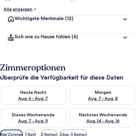
Alle anzeigen
Wichtigste Merkmale
(12)
Sich wie zu Hause fühlen
(6)
Zimmeroptionen
Überprüfe die Verfügbarkeit für diese Daten
Überprüfe die Verfügbarkeit für heute Nacht, Aug. 6 - Aug. 7.
Überprüfe die Verfügbarkeit f
Heute Nacht
Morgen
Aug. 6 - Aug. 7
Aug. 7 - Aug. 8
Überprüfe die Verfügbarkeit für dieses Wochenende, Aug. 7 - 
Überprüfe die Verfügbarkeit f
Dieses Wochenende
Nächstes Wochenende
Aug. 7 - Aug. 9
Aug. 14 - Aug. 16
Verfügbare
Alle Zimmer
1 Bett
2 Betten
Über 3 Betten