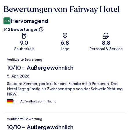
Bewertungen von Fairway Hotel
Bewertungen
Hervorragend
8,6
142 Bewertungen
9,0
6,8
8,8
Sauberkeit
Lage
Personal & Service
Bewertungen
Verifizierte Bewertung
10/10 – Außergewöhnlich
5. Apr. 2026
Saubere Zimmer, perfekt für eine Familie mit 5 Personen. Das
Hotel liegt günstig als Zwischenstopp von der Schweiz Richtung
NRW.
Tim, Aufenthalt von 1 Nacht
Verifizierte Bewertung
10/10 – Außergewöhnlich