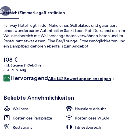
rück
Weiter
37+
Übersicht
Zimmer
Lage
Richtlinien
Fairway Hotel liegt in der Nähe eines Golfplatzes und garantiert
einen wunderbaren Aufenthalt in Sankt Leon-Rot. Du kannst dich im
Wellnessbereich mit Wellnessangeboten verwöhnen lassen und im
Restaurant etwas essen. Eine Bar/Lounge, Fitnessmöglichkeiten und
ein Dampfbad gehören ebenfalls zum Angebot.
Der
108 €
aktuelle
inkl. Steuern & Gebühren
Preis
8. Aug.–9. Aug.
Tägliches Frühstücksbuffet gegen Ge
beträgt
Bewertungen
Hervorragend
8,6
Alle 142 Bewertungen anzeigen
108 €.
8,6 von 10.
Beliebte Annehmlichkeiten
Wellness
Haustiere erlaubt
Kostenlose Parkplätze
Kostenloses WLAN
Restaurant
Fitnessbereich